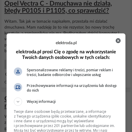
Opel Vectra C - Dmuchawa nie działa,
błędy P0105 i P1105, co sprawdzić?
Witam. Tak jak w temacie napisałem, przestała mi działać
dmuchawa. Mam nadzieję że to nie rezystor, bo nowy trochę
kosztuje, a zamienników nie ma. Podłączyłem dzisiaj komputer i
wyświetliły mi się dwa błędy: nr
błędu
-
P0105
- Powertrain -
elektroda.pl
paliwa i powietrza Pomiar - ISO / SAE Kontrolowany opis Ciśnienia
bezwzględnego w kolektorze / Obwód ciśnienia...
elektroda.pl prosi Cię o zgodę na wykorzystanie
Twoich danych osobowych w tych celach:
Samochody Początkujący
Spersonalizowane reklamy i treści, pomiar reklam i
treści, badanie odbiorców i ulepszanie usług
23 Mar 2014 11:10
Odpowiedzi: 5 Wyświetleń: 2199
Przechowywanie informacji na urządzeniu lub dostęp
do nich
Opel Astra 1.4 2000 - Błąd P0105, brak
Więcej informacji
mocy, gaśnie, problem z uruchomieniem
Twoje dane osobowe będą przetwarzane, a informacje
z Twojego urządzenia (pliki cookie, unikalne identyfikatory
Witam.Mam problem z astra G 1.4 2000r.Samochod stracil moc i
i inne dane o urządzeniu) mogą być wyświetlane
zgasl.Teraz jest problem z uruchomieniem-zapala na sekunde i
i przechowywane przez 201 partnerów lub udostępniane im.
gasnie.Blad sterownika-P0105-MAP SENSOR.Sensor zostal
Mogą też być wykorzystywane przez tę witrynę. My i nasi