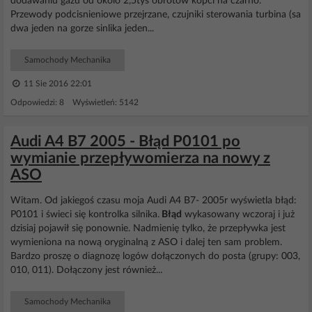
dodawaniu gazu od okolo 2,5tys obrotow kopci na czarno.
Przewody podcisnieniowe przejrzane, czujniki sterowania turbina (sa
dwa jeden na gorze sinlika jeden...
Samochody Mechanika
11 Sie 2016 22:01
Odpowiedzi: 8 Wyświetleń: 5142
Audi A4 B7 2005 - Błąd P0101 po
wymianie przepływomierza na nowy z
ASO
Witam. Od jakiegoś czasu moja Audi A4 B7- 2005r wyświetla błąd:
P0101 i świeci się kontrolka silnika.
Błąd
wykasowany wczoraj i już
dzisiaj pojawił się ponownie. Nadmienię tylko, że przepływka jest
wymieniona na nową oryginalną z ASO i dalej ten sam problem.
Bardzo proszę o diagnozę logów dołączonych do posta (grupy: 003,
010, 011). Dołączony jest również...
Samochody Mechanika