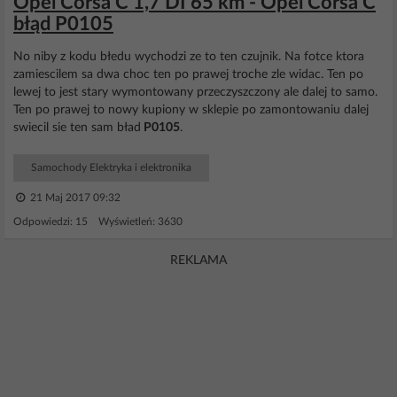
Opel Corsa C 1,7 DI 65 km - Opel Corsa C
błąd P0105
No niby z kodu błedu wychodzi ze to ten czujnik. Na fotce ktora
zamiescilem sa dwa choc ten po prawej troche zle widac. Ten po
lewej to jest stary wymontowany przeczyszczony ale dalej to samo.
Ten po prawej to nowy kupiony w sklepie po zamontowaniu dalej
swiecil sie ten sam bład
P0105
.
Samochody Elektryka i elektronika
21 Maj 2017 09:32
Odpowiedzi: 15 Wyświetleń: 3630
REKLAMA