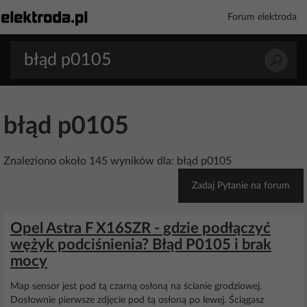
Forum elektroda
błąd p0105
Znaleziono około 145 wyników dla: błąd p0105
Zadaj Pytanie na forum
Opel Astra F X16SZR - gdzie podłączyć
wężyk podciśnienia? Błąd P0105 i brak
mocy
Map sensor jest pod tą czarną osłoną na ścianie grodziowej.
Dosłownie pierwsze zdjęcie pod tą osłoną po lewej. Ściągasz