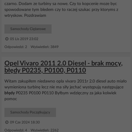
czarno. Dodam ze turbiny sa nowe. Czy to kopcenie moze byc
spowodowane tym bledem czy to raczej szukac przy ktoryms z
wtryskow. Pozdrawiam
Samochody Ciężarowe
05 Lis 2019 23:02
Odpowiedzi: 2 Wyświetleń: 3849
Opel Vivaro 2011 2.0 Diesel - brak mocy,
błędy P0235, P0100, P0110
Witam zakupiłem niedawno opla vivaro 2011r 2.0 diesel auto miało
wymieniona turbinę lecz nie ma siły jechać występują następujące
błędy
P0235 P0100 P0110 Byłbym wdzięczny za jaka kolwiek
pomoc
Samochody Początkujący
09 Cze 2024 18:30
Odpowiedzi: 4 Wyświetleń: 2262