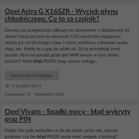
Opel Astra G X16SZR - Wyciek płynu
chłodniczego. Co to za czujnik?
Głowicę po przejechaniu kilkuset km dokręciłem o dodatkowe 10
stopni i teraz już test na obecność CO2 wychodzi negatywny.
Jeżdżę już od dłuższego czasu i niema problemu z braniem wody,
oleju, etc. Myślę że z upg się udało ok. Za to potrzebuję innej
porady. Ktoś mi poradzi gdzie jest MAP sensor w tym silniku
(x16szr)? Mam
błąd
P0105 (map sensor voltage...
Samochody Początkujący
17 Sty 2023 00:13
Odpowiedzi: 75 Wyświetleń: 6816
Opel Vivaro - Spadki mocy - błąd wykryty
oraz PIN
Dzięki. Na razie wszystko co da się zrobić przez net. Jeszcze
pytanko: czy ten
błąd
P0105 może mieć związek z turbiną?