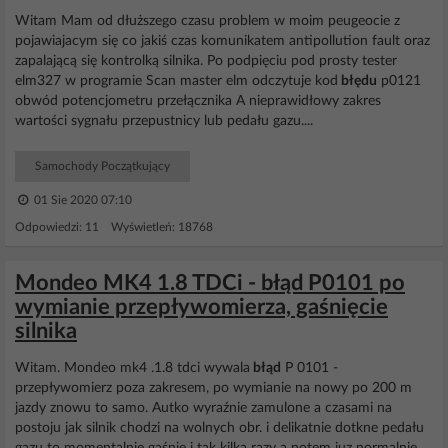
Witam Mam od dłuższego czasu problem w moim peugeocie z
pojawiajacym się co jakiś czas komunikatem antipollution fault oraz
zapalającą się kontrolką silnika. Po podpięciu pod prosty tester
elm327 w programie Scan master elm odczytuje kod
błędu
p0121
obwód potencjometru przełącznika A nieprawidłowy zakres
wartości sygnału przepustnicy lub pedału gazu....
Samochody Początkujący
01 Sie 2020 07:10
Odpowiedzi: 11 Wyświetleń: 18768
Mondeo MK4 1.8 TDCi - błąd P0101 po
wymianie przepływomierza, gaśnięcie
silnika
Witam. Mondeo mk4 .1.8 tdci wywala
błąd
P 0101 -
przepływomierz poza zakresem, po wymianie na nowy po 200 m
jazdy znowu to samo. Autko wyraźnie zamulone a czasami na
postoju jak silnik chodzi na wolnych obr. i delikatnie dotkne pedału