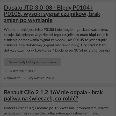
Ducato JTD 3.0 '08 - Błędy P0104 i
P0105, wysoki sygnał czujników, brak
zmian po wymianie
Witam, u mnie jest tylko
P0105
i nie mogłem go skasować a teraz
kasuje. Jak odepnę wtyczkę od tego czujnika to mam
błąd
czujnik
ciśnienia doładowania sygnał za wysoki, ale
P0105
to jest czujnik
ciśnienia rury dolotowej (sygnał nieprawidłowy). Czy
błąd
P0105
dotyczy czujnika w kolektorze ? Dodano po 30 Silnik 2.3jtd bez dpf.
Samochody Elektryka i elektronika
07 Kwi 2016 18:15
Odpowiedzi: 19 Wyświetleń: 20770
Renault Clio 2 1.2 16V nie odpala - brak
paliwa na świecach, co robić?
Podczas kręcenia :) Dodano po 16 Wcześniej próbowałem jeszcze
przepływomierz sprawdzić odłączyłem go i zakręciłem, i nic,