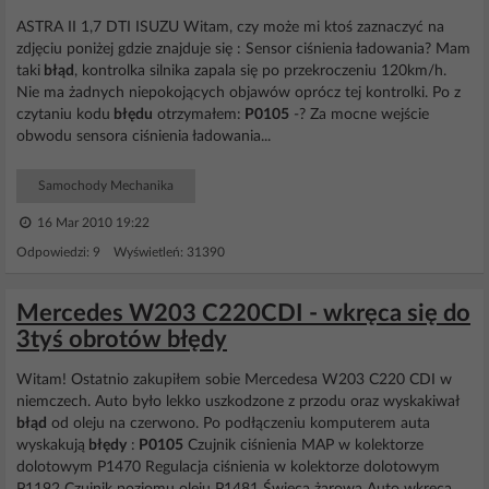
ASTRA II 1,7 DTI ISUZU Witam, czy może mi ktoś zaznaczyć na
zdjęciu poniżej gdzie znajduje się : Sensor ciśnienia ładowania? Mam
taki
błąd
, kontrolka silnika zapala się po przekroczeniu 120km/h.
Nie ma żadnych niepokojących objawów oprócz tej kontrolki. Po z
czytaniu kodu
błędu
otrzymałem:
P0105
-? Za mocne wejście
obwodu sensora ciśnienia ładowania...
Samochody Mechanika
16 Mar 2010 19:22
Odpowiedzi: 9 Wyświetleń: 31390
Mercedes W203 C220CDI - wkręca się do
3tyś obrotów błędy
Witam! Ostatnio zakupiłem sobie Mercedesa W203 C220 CDI w
niemczech. Auto było lekko uszkodzone z przodu oraz wyskakiwał
błąd
od oleju na czerwono. Po podłączeniu komputerem auta
wyskakują
błędy
:
P0105
Czujnik ciśnienia MAP w kolektorze
dolotowym P1470 Regulacja ciśnienia w kolektorze dolotowym