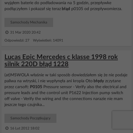
wyjąłem baterie do podładowania na 5 godzin, przepływke
podłączyłem i pokazał się teraz
błąd
p0105 od przepływomierza.
Samochody Mechanika
31 Mar 2020 20:42
Odpowiedzi: 27 Wyświetleń: 14091
Lucas Epic Mercedes c klasse 1998 rok
silnik 220D błąd 1228
(at)MSWOLA właśnie w taki sposób dowiedziałem się że nie podaje
paliwa na wtryski, i nie wypłynęła ani kropla Oto
błędy
zczytane
przez carsoft:
P0105
Pressure sensor - Verify also the electrical and
pressure leads and the control unit P1622 Injection pump switch
off valve - Verify the wiring and the connections narazie nie mam
jeszcze tego czujnika...
Samochody Początkujący
16 Lut 2012 18:02