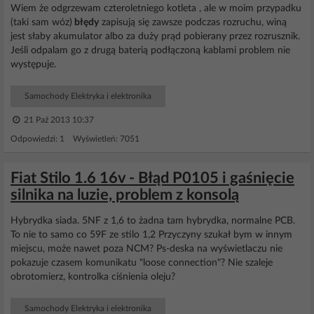
Wiem że odgrzewam czteroletniego kotleta , ale w moim przypadku
(taki sam wóz)
błędy
zapisują się zawsze podczas rozruchu, winą
jest słaby akumulator albo za duży prąd pobierany przez rozrusznik.
Jeśli odpalam go z drugą baterią podłączoną kablami problem nie
występuje.
Samochody Elektryka i elektronika
21 Paź 2013 10:37
Odpowiedzi: 1 Wyświetleń: 7051
Fiat Stilo 1.6 16v - Błąd P0105 i gaśnięcie
silnika na luzie, problem z konsolą
Hybrydka siada. 5NF z 1,6 to żadna tam hybrydka, normalne PCB.
To nie to samo co 59F ze stilo 1,2 Przyczyny szukał bym w innym
miejscu, może nawet poza NCM? Ps-deska na wyświetlaczu nie
pokazuje czasem komunikatu "loose connection"? Nie szaleje
obrotomierz, kontrolka ciśnienia oleju?
Samochody Elektryka i elektronika