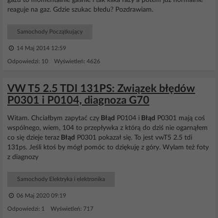
gazu to momentalnie gaśnie i tak kilka razy a potem juz normalnie
reaguje na gaz. Gdzie szukac błedu? Pozdrawiam.
Samochody Początkujący
14 Maj 2014 12:59
Odpowiedzi: 10 Wyświetleń: 4626
VW T5 2.5 TDI 131PS: Związek błędów
P0301 i P0104, diagnoza G70
Witam. Chciałbym zapytać czy
Błąd
P0104 i
Błąd
P0301 mają coś
wspólnego, wiem, 104 to przepływka z którą do dziś nie ogarnąłem
co się dzieje teraz
Błąd
P0301 pokazał się. To jest vwT5 2.5 tdi
131ps. Jeśli ktoś by mógł pomóc to dziękuję z góry. Wylam też foty
z diagnozy
Samochody Elektryka i elektronika
06 Maj 2020 09:19
Odpowiedzi: 1 Wyświetleń: 717