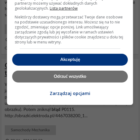
wymieniony na inny,weze sprawdzone,kanal czysty i dalej wyskakuje
partnerzy możemy używać dokładnych danych
geolokalizacyjnych.
Lista partnerów
to samo
P0105
.W momencie podania startera do gardzieli
samochod zapala i chodzi przez chwile(przypuszczam problem...
Niektórzy dostawcy mogą przetwarzać Twoje dane osobowe
na podstawie uzasadnionego interesu. Możesz się na to nie
zgodzić, zmieniając opcje poniżej. Link umożliwiający
Samochody Elektryka i elektronika
zarządzanie zgodą lub jej wycofanie w ramach ustawień
dotyczących prywatności i plików cookie znajdziesz u dołu tej
28 Lut 2008 09:24
strony lub w menu witryny.
Odpowiedzi: 2 Wyświetleń: 7623
Akceptuję
Opel Corsa B 1999 - Błąd P0505 - czujnik
temperatury, czy coś bardziej złożonego
Odrzuć wszystko
Witam, komputer wskazuje
błąd
P0505 "Układ regulacji biegu
jałowego - usterka", zapala się check engine. Do tego na początku
Zarządzaj opcjami
pokazywał się P0115 "Czujnik temp. czynnika chłodzącego silnik -
usterka". Napięcia raz były za wysokie, raz za niskie (w załączonym
obrazku). Potem zniknął
błąd
P0115.
http://obrazki.elektroda.pl/4467038200_1...
Samochody Mechanika