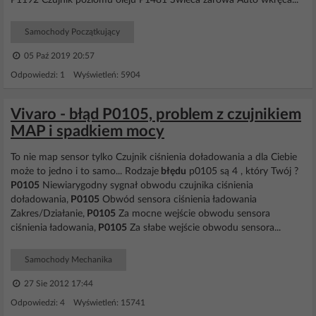
P1192 Czujnik poziomu oleju P1481 Świeca żarowa Auto wkręca...
Samochody Początkujący
05 Paź 2019 20:57
Odpowiedzi: 1 Wyświetleń: 5904
Vivaro - błąd P0105, problem z czujnikiem
MAP i spadkiem mocy
To nie map sensor tylko Czujnik ciśnienia doładowania a dla Ciebie
może to jedno i to samo... Rodzaje
błędu
p0105 są 4 , który Twój ?
P0105
Niewiarygodny sygnał obwodu czujnika ciśnienia
doładowania,
P0105
Obwód sensora ciśnienia ładowania
Zakres/Działanie,
P0105
Za mocne wejście obwodu sensora
ciśnienia ładowania,
P0105
Za słabe wejście obwodu sensora...
Samochody Mechanika
27 Sie 2012 17:44
Odpowiedzi: 4 Wyświetleń: 15741