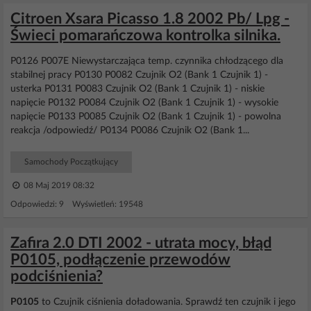
Citroen Xsara Picasso 1.8 2002 Pb/ Lpg -
Świeci pomarańczowa kontrolka silnika.
P0126 P007E Niewystarczająca temp. czynnika chłodzącego dla
stabilnej pracy P0130 P0082 Czujnik O2 (Bank 1 Czujnik 1) -
usterka P0131 P0083 Czujnik O2 (Bank 1 Czujnik 1) - niskie
napięcie P0132 P0084 Czujnik O2 (Bank 1 Czujnik 1) - wysokie
napięcie P0133 P0085 Czujnik O2 (Bank 1 Czujnik 1) - powolna
reakcja /odpowiedź/ P0134 P0086 Czujnik O2 (Bank 1...
Samochody Początkujący
08 Maj 2019 08:32
Odpowiedzi: 9 Wyświetleń: 19548
Zafira 2.0 DTI 2002 - utrata mocy, błąd
P0105, podłączenie przewodów
podciśnienia?
P0105
to Czujnik ciśnienia doładowania. Sprawdź ten czujnik i jego