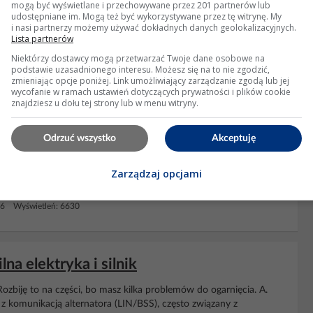
uszkodzony czujnik
ciśnienia
paliwa - wadliwy obwód lub złącze
mogą być wyświetlane i przechowywane przez 201 partnerów lub
a Gdyby łatwo można było sprawdzić miernikiem...
udostępniane im. Mogą też być wykorzystywane przez tę witrynę. My
i nasi partnerzy możemy używać dokładnych danych geolokalizacyjnych.
Lista partnerów
29 Wyświetleń: 17847
Niektórzy dostawcy mogą przetwarzać Twoje dane osobowe na
podstawie uzasadnionego interesu. Możesz się na to nie zgodzić,
zmieniając opcje poniżej. Link umożliwiający zarządzanie zgodą lub jej
wycofanie w ramach ustawień dotyczących prywatności i plików cookie
0130, brak mocy, turbo nie działa
znajdziesz u dołu tej strony lub w menu witryny.
Odrzuć wszystko
Akceptuję
ść. Kiedy ECU wykryje niższe doładowanie niż to, które jest
lub blokada wlotu powietrza. Nieszczelność rury doładowania.
Zarządzaj opcjami
Nieprawidłowo działający
regulator
ciśnienia turbo...
 6 Wyświetleń: 6630
na elektryka i silnik
ozbiję to na części, bo masz kilka problemów do ogarnięcia. A.
 komunikacją alternatora (LIN/BSS), często związany z