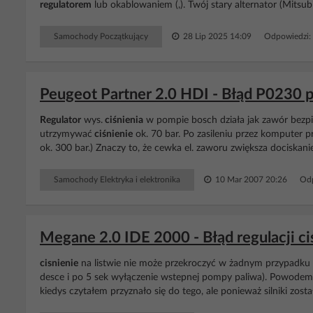
regulatorem
lub okablowaniem (,). Twój stary alternator (Mitsu
Samochody Początkujący
28 Lip 2025 14:09
Odpowiedzi:
Peugeot Partner 2.0 HDI - Błąd P0230 po
Regulator
wys.
ciśnienia
w pompie bosch działa jak zawór bezp
utrzymywać
ciśnienie
ok. 70 bar. Po zasileniu przez komputer
ok. 300 bar.) Znaczy to, że cewka el. zaworu zwiększa dociskan
Samochody Elektryka i elektronika
10 Mar 2007 20:26
Odp
Megane 2.0 IDE 2000 - Błąd regulacji ciśn
cisnienie
na listwie nie może przekroczyć w żadnym przypadku 1
desce i po 5 sek wyłączenie wstepnej pompy paliwa). Powodem c
kiedys czytałem przyznało się do tego, ale ponieważ silniki zost