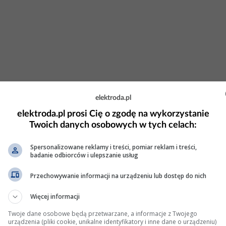
elektroda.pl
nienie paliwa niezgodne z oczekiwanym
elektroda.pl prosi Cię o zgodę na wykorzystanie
 a czujnik mają mierzy, skoro czujnik pokazuje prawidłowo (bo
Twoich danych osobowych w tych celach:
Spersonalizowane reklamy i treści, pomiar reklam i treści,
badanie odbiorców i ulepszanie usług
: 11 Wyświetleń: 8388
Przechowywanie informacji na urządzeniu lub dostęp do nich
aliwowej błąd P0191
Więcej informacji
Twoje dane osobowe będą przetwarzane, a informacje z Twojego
/ lub jego obwód wysyła błędne odczyty, stanu
ciśnienia
paliwa.
urządzenia (pliki cookie, unikalne identyfikatory i inne dane o urządzeniu)