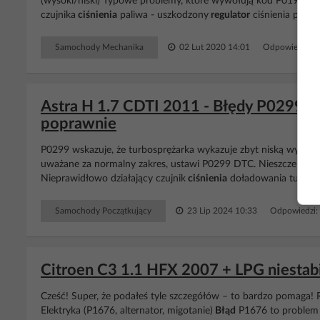
(wysoki/niski) Typowe problemy, które wywołują kod P0191: - 
czujnika
ciśnienia
paliwa - uszkodzony
regulator
ciśnienia paliw
Samochody Mechanika
02 Lut 2020 14:01
Odpowiedzi: 
Astra H 1.7 CDTI 2011 - Błędy P0299 i P
poprawnie
P0299 wskazuje, że turbosprężarka wykazuje zbyt niską wydajno
uważane za normalny zakres, ustawi P0299 DTC. Nieszczelność 
Nieprawidłowo działający czujnik
ciśnienia
doładowania turbo. 
Samochody Początkujący
23 Lip 2024 10:33
Odpowiedzi:
Citroen C3 1.1 HFX 2007 + LPG niestabil
Cześć! Super, że podałeś tyle szczegółów – to bardzo pomaga! R
Elektryka (P1676, alternator, migotanie)
Błąd
P1676 to problem z