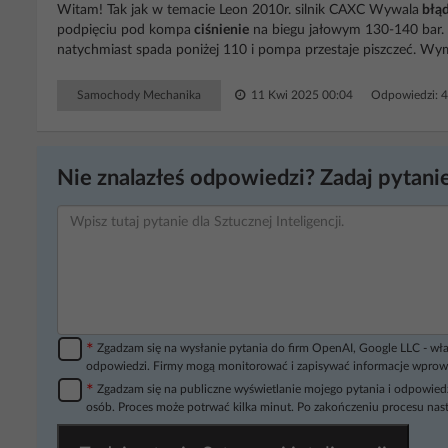
Witam! Tak jak w temacie Leon 2010r. silnik CAXC Wywala
błą
podpięciu pod kompa
ciśnienie
na biegu jałowym 130-140 bar. 
natychmiast spada poniżej 110 i pompa przestaje piszczeć. Wym
Samochody Mechanika
11 Kwi 2025 00:04
Odpowiedzi: 
Nie znalazłeś odpowiedzi? Zadaj pytanie
*
Zgadzam się na wysłanie pytania do firm OpenAI, Google LLC - wła
odpowiedzi. Firmy mogą monitorować i zapisywać informacje wprow
*
Zgadzam się na publiczne wyświetlanie mojego pytania i odpowiedz
osób. Proces może potrwać kilka minut. Po zakończeniu procesu nast