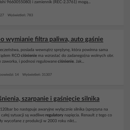
bishi 9660055080) i zamiennik (REC-2.3761) mogą...
 27 Wyświetleń: 783
 wymianie filtra paliwa, auto gaśnie
ieczeństwa, posiada wewnątrz sprężynę, która powinna sama
 prądem RCO
ciśnienie
ma wzrastać do zadanego(na wolnych obr.
ie zaworka, i podnosi regulowane
ciśnienie
. Jak...
owiedzi: 14 Wyświetleń: 31307
ienia, szarpanie i gaśnięcie silnika
20bar bo następuje awaryjne wyłącznie silnika (spręzyna na
ałej sytuacji są wadliwe
regulatory
napięcia. Renault z tego co
ały wycofane z produkcji w 2003 roku nikt...