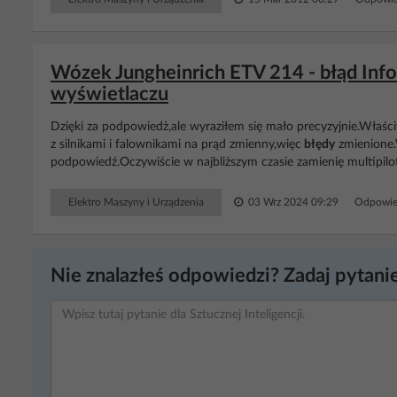
Wózek Jungheinrich ETV 214 - błąd Info 
wyświetlaczu
Dzięki za podpowiedż,ale wyraziłem się mało precyzyjnie.Właści
z silnikami i falownikami na prąd zmienny,więc
błędy
zmienione.
podpowiedź.Oczywiście w najbliższym czasie zamienię multipilot 
Elektro Maszyny i Urządzenia
03 Wrz 2024 09:29
Odpowie
Nie znalazłeś odpowiedzi? Zadaj pytanie