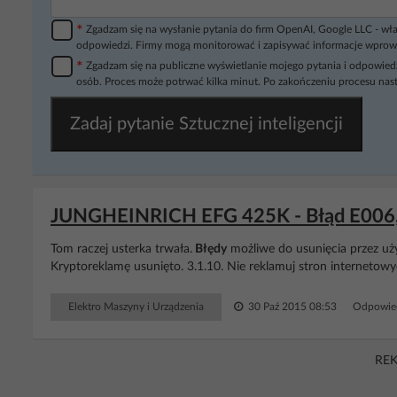
*
Zgadzam się na wysłanie pytania do firm OpenAI, Google LLC - wła
odpowiedzi. Firmy mogą monitorować i zapisywać informacje wprow
*
Zgadzam się na publiczne wyświetlanie mojego pytania i odpowiedz
osób. Proces może potrwać kilka minut. Po zakończeniu procesu nast
Zadaj pytanie Sztucznej inteligencji
JUNGHEINRICH EFG 425K - Błąd E006, b
Tom raczej usterka trwała.
Błędy
możliwe do usunięcia przez uży
Kryptoreklamę usunięto. 3.1.10. Nie reklamuj stron internetowyc
Elektro Maszyny i Urządzenia
30 Paź 2015 08:53
Odpowied
RE