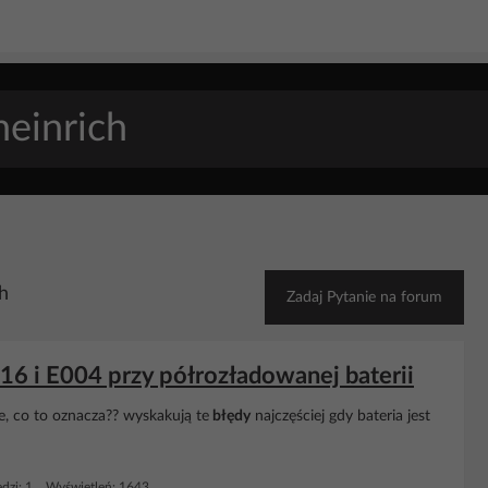
h
Zadaj Pytanie na forum
6 i E004 przy półrozładowanej baterii
je, co to oznacza?? wyskakują te
błędy
najczęściej gdy bateria jest
dzi: 1 Wyświetleń: 1643