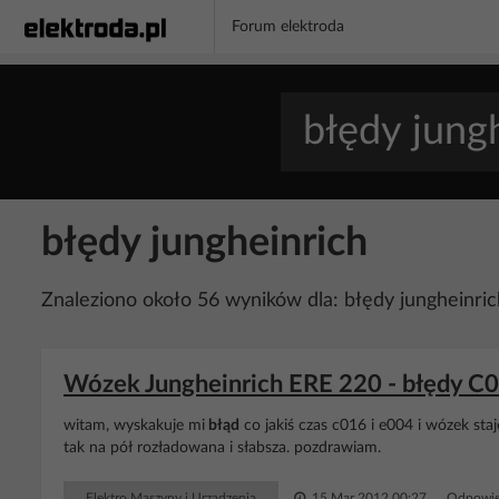
Forum elektroda
błędy jungheinrich
Znaleziono około 56 wyników dla: błędy jungheinric
Wózek Jungheinrich ERE 220 - błędy C01
witam, wyskakuje mi
błąd
co jakiś czas c016 i e004 i wózek sta
tak na pół rozładowana i słabsza. pozdrawiam.
Elektro Maszyny i Urządzenia
15 Mar 2012 00:27
Odpowie