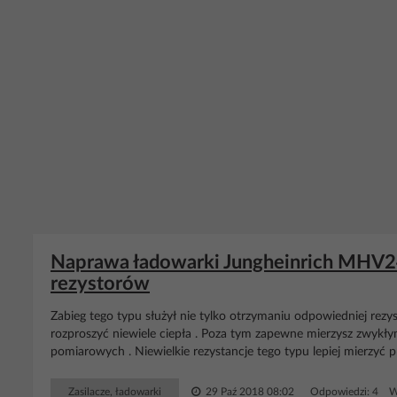
Naprawa ładowarki Jungheinrich MHV24
rezystorów
Zabieg tego typu służył nie tylko otrzymaniu odpowiedniej rezy
rozproszyć niewiele ciepła . Poza tym zapewne mierzysz zwyk
pomiarowych . Niewielkie rezystancje tego typu lepiej mierzyć
Zasilacze, ładowarki
29 Paź 2018 08:02
Odpowiedzi: 4 Wy