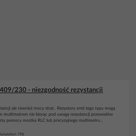
09/230 - niezgodność rezystancji
stancji ale również mocy strat . Rezystory smd tego typu mogą
łym multimetrem nie biorąc pod uwagę rezystancji przewodów
 przy pomocy mostka RLC lub precyzyjnego multimetru...
świetleń: 798