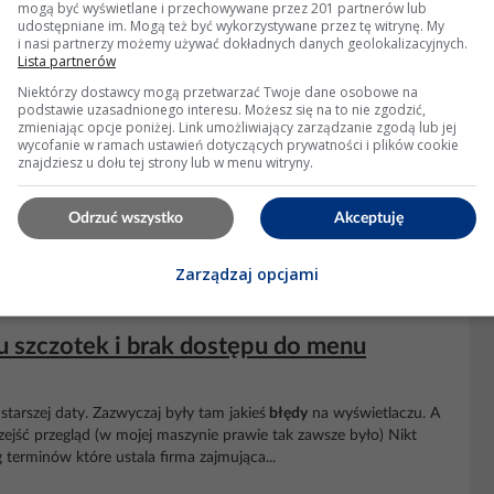
mogą być wyświetlane i przechowywane przez 201 partnerów lub
udostępniane im. Mogą też być wykorzystywane przez tę witrynę. My
zi: 9 Wyświetleń: 2742
i nasi partnerzy możemy używać dokładnych danych geolokalizacyjnych.
Lista partnerów
Niektórzy dostawcy mogą przetwarzać Twoje dane osobowe na
podstawie uzasadnionego interesu. Możesz się na to nie zgodzić,
- Awaria pompy/Pump failure
zmieniając opcje poniżej. Link umożliwiający zarządzanie zgodą lub jej
wycofanie w ramach ustawień dotyczących prywatności i plików cookie
enie, i zarówno zbyt małe jak i zbyt duże generuje
znajdziesz u dołu tej strony lub w menu witryny.
błąd
. Przewód
winna być wyposażona w odpowiednią wtyczkę i wężyki
 sprawdza się filtr od papierosa wepchnięty w wężyk....
Odrzuć wszystko
Akceptuję
dzi: 3 Wyświetleń: 981
Zarządzaj opcjami
u szczotek i brak dostępu do menu
arszej daty. Zazwyczaj były tam jakieś
błędy
na wyświetlaczu. A
zejść przegląd (w mojej maszynie prawie tak zawsze było) Nikt
 terminów które ustala firma zajmująca...