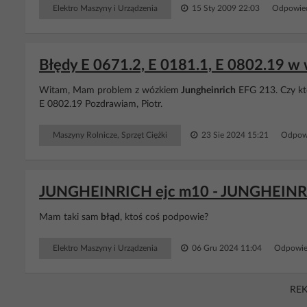
Elektro Maszyny i Urządzenia
15 Sty 2009 22:03
Odpowied
Błędy E 0671.2, E 0181.1, E 0802.19 w
Witam, Mam problem z wózkiem
Jungheinrich
EFG 213. Czy kt
E 0802.19 Pozdrawiam, Piotr.
Maszyny Rolnicze, Sprzęt Ciężki
23 Sie 2024 15:21
Odpowi
JUNGHEINRICH ejc m10 - JUNGHEINRICH
Mam taki sam
błąd
, ktoś coś podpowie?
Elektro Maszyny i Urządzenia
06 Gru 2024 11:04
Odpowie
RE