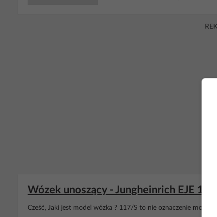
RE
Wózek unoszący - Jungheinrich EJE 116
Cześć, Jaki jest model wózka ? 117/S to nie oznaczenie modelu. 