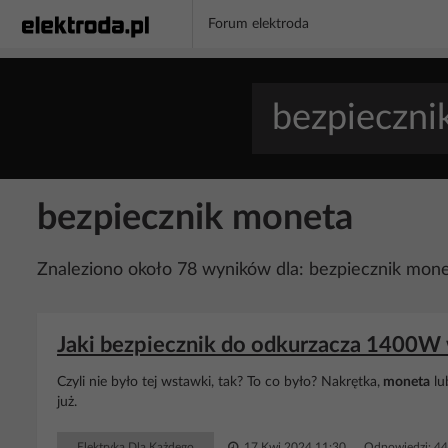
Forum elektroda
bezpiecznik moneta
Znaleziono około 78 wyników dla: bezpiecznik mon
Jaki bezpiecznik do odkurzacza 1400W
Czyli nie było tej wstawki, tak? To co było? Nakrętka,
moneta
lu
już.
Elektryka Dla Każdego
17 Kwi 2024 11:30
Odpowiedzi: 4