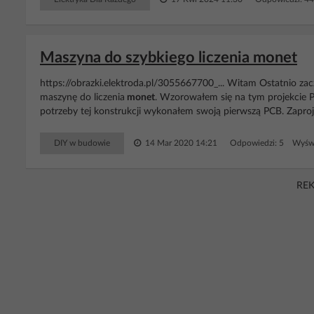
Maszyna do szybkiego liczenia monet
https://obrazki.elektroda.pl/3055667700_... Witam Ostatnio zacz
maszynę do liczenia
monet
. Wzorowałem się na tym projekcie P
potrzeby tej konstrukcji wykonałem swoją pierwszą PCB. Zapro
DIY w budowie
14 Mar 2020 14:21
Odpowiedzi: 5 Wyświ
RE