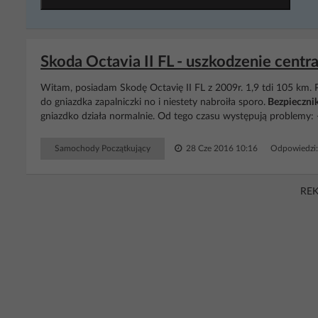
Skoda Octavia II FL - uszkodzenie centr
Witam, posiadam Skodę Octavię II FL z 2009r. 1,9 tdi 105 km. P
do gniazdka zapalniczki no i niestety nabroiła sporo.
Bezpieczni
gniazdko działa normalnie. Od tego czasu występują problemy: -
Samochody Początkujący
28 Cze 2016 10:16
Odpowiedzi
RE