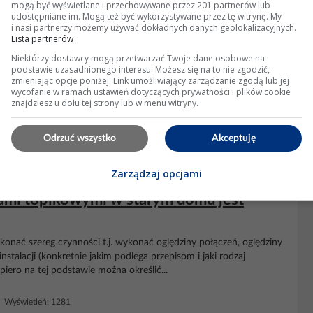
mogą być wyświetlane i przechowywane przez 201 partnerów lub
udostępniane im. Mogą też być wykorzystywane przez tę witrynę. My
i nasi partnerzy możemy używać dokładnych danych geolokalizacyjnych.
Lista partnerów
Niektórzy dostawcy mogą przetwarzać Twoje dane osobowe na
podstawie uzasadnionego interesu. Możesz się na to nie zgodzić,
zmieniając opcje poniżej. Link umożliwiający zarządzanie zgodą lub jej
h przypadków przerabiałem. Często jest tak, że wkładasz wtyczkę i
wycofanie w ramach ustawień dotyczących prywatności i plików cookie
ie. Samochodowe gniazda, o ile są oryginalne i nikt nic do nich
znajdziesz u dołu tej strony lub w menu witryny.
ne.
Odrzuć wszystko
Akceptuję
 7 Wyświetleń: 31275
Zarządzaj opcjami
ikami topikowymi w starym domu jest
wykonać szereg czynności t.j. wykonać oględziny połączeń, oględziny
nstalacji (konkretnie jakim podlega przepisom i jaki rodzaj
ero na tej podstawie można określić...
 Wyświetleń: 1281