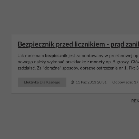
Bezpiecznik przed licznikiem - prąd zan
Jak mniemam
bezpiecznik
jest zamontowany w prcelanowej opra
nowego należy wykonać przekładkę z
monety
np. 5 groszy. Głó
zadziałać. Za "doraźne" sposoby, doraźne ostrzeżenie nr 1. Pkt 3
Elektryka Dla Każdego
11 Paź 2013 20:31
Odpowiedzi: 1
RE