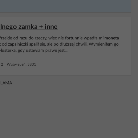
alnego zamka + inne
rzejdę od razu do rzeczy, więc nie fortunnie wpadła mi
moneta
k
od zapalniczki spalił się, ale po dłuższej chwili. Wymieniłem go
lusterka, gdy ustawiam prawe jest...
: 2 Wyświetleń: 3801
KLAMA