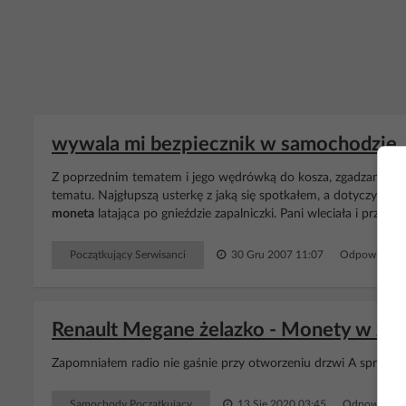
wywala mi bezpiecznik w samochodzie, 
Z poprzednim tematem i jego wędrówką do kosza, zgadzam się 
tematu. Najgłupszą usterkę z jaką się spotkałem, a dotyczyła w
moneta
latająca po gnieździe zapalniczki. Pani wleciała i przypa
Początkujący Serwisanci
30 Gru 2007 11:07
Odpowiedzi:
Renault Megane żelazko - Monety w zapa
Zapomniałem radio nie gaśnie przy otworzeniu drzwi A sprawdzi
Samochody Początkujący
13 Sie 2020 03:45
Odpowiedzi: