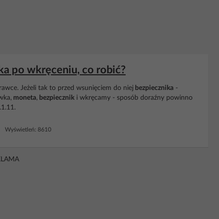
ika po wkręceniu, co robić?
wce. Jeżeli tak to przed wsunięciem do niej
bezpiecznika
-
wka,
moneta
,
bezpiecznik
i wkręcamy - sposób doraźny powinno
.1.11.
7 Wyświetleń: 8610
KLAMA