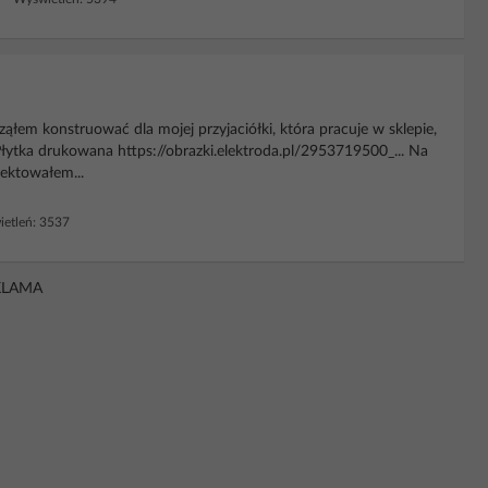
ąłem konstruować dla mojej przyjaciółki, która pracuje w sklepie,
łytka drukowana https://obrazki.elektroda.pl/2953719500_... Na
jektowałem...
etleń: 3537
KLAMA