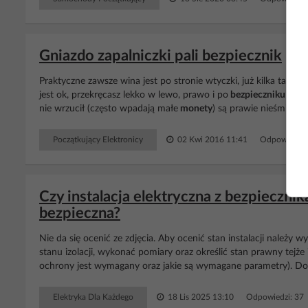
Gniazdo zapalniczki pali bezpiecznik
Praktyczne zawsze wina jest po stronie wtyczki, już kilka takic
jest ok, przekręcasz lekko w lewo, prawo i po
bezpieczniku
w auc
nie wrzucił (często wpadają małe
monety
) są prawie nieśmiertel
Początkujący Elektronicy
02 Kwi 2016 11:41
Odpowiedzi:
Czy instalacja elektryczna z bezpieczn
bezpieczna?
Nie da się ocenić ze zdjęcia. Aby ocenić stan instalacji należy 
stanu izolacji, wykonać pomiary oraz określić stan prawny tejże i
ochrony jest wymagany oraz jakie są wymagane parametry). Dopi
Elektryka Dla Każdego
18 Lis 2025 13:10
Odpowiedzi: 37