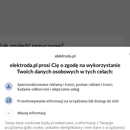
jak znaleźć przyczyne?
elektroda.pl
całkowicie. Może wreszcie przeczytasz Regulamin? A wracając do
łaśnie wywalania
bezpiecznika
z podobnym i obwodami, była
elektroda.pl prosi Cię o zgodę na wykorzystanie
dkowo, w zależności od położenia raz zwierała,...
Twoich danych osobowych w tych celach:
 13 Wyświetleń: 7444
Spersonalizowane reklamy i treści, pomiar reklam i treści,
badanie odbiorców i ulepszanie usług
Przechowywanie informacji na urządzeniu lub dostęp do nich
lniczce, awaria klimy i spryskiwaczy
Więcej informacji
łeś ten
bezpiecznik
o którym pisałem :?:
Twoje dane osobowe będą przetwarzane, a informacje z Twojego
urządzenia (pliki cookie, unikalne identyfikatory i inne dane o urządzeniu)
 8 Wyświetleń: 1140