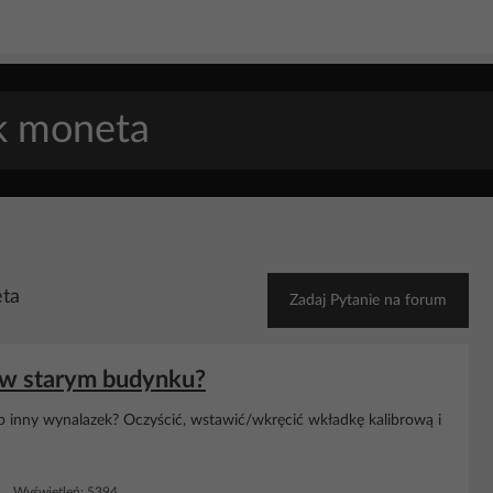
eta
Zadaj Pytanie na forum
 w starym budynku?
b inny wynalazek? Oczyścić, wstawić/wkręcić wkładkę kalibrową i
4 Wyświetleń: 5394