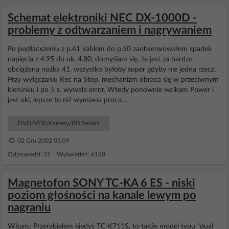
Schemat elektroniki NEC DX-1000D -
problemy z odtwarzaniem i nagrywaniem
Po podłacxzeniu z p.41 kablem do p.50 zaobserwowałem spadek
napięcia z 4.95 do ok. 4.80, domyślam się, że jest za bardzo
obciążona nóżka 41. wszystko byłoby super gdyby nie jedna rzecz.
Przy wyłączaniu Rec na Stop, mechanizm obraca się w przeciwnym
kierunku i po 5 s. wywala error. Wtedy ponownie wcikam Power i
jest oki, lepsze to niż wymiana proca....
DVD/VCR/Kamery/BD Serwis
02 Gru 2002 01:09
Odpowiedzi: 31 Wyświetleń: 6188
Magnetofon SONY TC-KA 6 ES - niski
poziom głośności na kanale lewym po
nagraniu
Witam; Przerabialem kiedyś TC-K711S, to także model typu "dual