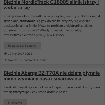
Bieżnia NordicTrack C1800S silnik iskrzy i
wyłącza się
Rozkręciłem silnik. Szczotki są w porządku, niezużyte.
Bieżnia
nadal
szwankuje,
zatrzymuje
się gdy do silnika przyłoży się większe
obciążenie jak na filmie. Może to problem z elektroniką, jakimś
czujnikiem - to możliwe? Wtedy to już nic nie poradzę.
https://filmy.elektroda.pl/49_1487168555...
Początkujący Naprawy
10 Mar 2017 00:51
Odpowiedzi: 8 Wyświetleń: 1707
Bieżnia Abarqs BZ-T70A nie działa płynnie
mimo wymiany pasa i smarowania
Pasek klinowy ślizga się na kole od napędu pasa/na silniku czy silnik
też się
zatrzymuje
kiedy stopa dotknie pasa?
Inne Serwis