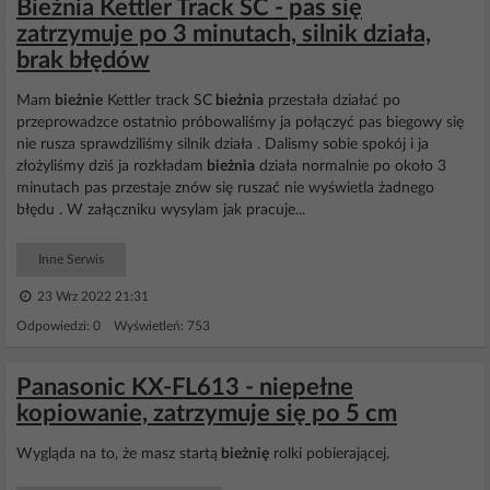
Bieżnia Kettler Track SC - pas się
zatrzymuje po 3 minutach, silnik działa,
brak błędów
Mam
bieżnie
Kettler track SC
bieżnia
przestała działać po
przeprowadzce ostatnio próbowaliśmy ja połączyć pas biegowy się
nie rusza sprawdziliśmy silnik działa . Dalismy sobie spokój i ja
złożyliśmy dziś ja rozkładam
bieżnia
działa normalnie po około 3
minutach pas przestaje znów się ruszać nie wyświetla żadnego
błędu . W załączniku wysylam jak pracuje...
Inne Serwis
23 Wrz 2022 21:31
Odpowiedzi: 0 Wyświetleń: 753
Panasonic KX-FL613 - niepełne
kopiowanie, zatrzymuje się po 5 cm
Wygląda na to, że masz startą
bieżnię
rolki pobierającej.