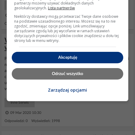
partnerzy możemy używać dokładnych danych
Początkujący Naprawy
geolokalizacyjnych.
Lista partnerów
26 Sty 2023 11:16
Niektórzy dostawcy mogą przetwarzać Twoje dane osobowe
na podstawie uzasadnionego interesu. Możesz się na to nie
Odpowiedzi: 2 Wyświetleń: 537
zgodzić, zmieniając opcje poniżej. Link umożliwiający
zarządzanie zgodą lub jej wycofanie w ramach ustawień
dotyczących prywatności i plików cookie znajdziesz u dołu tej
WNQ bieżnia - Bieżnia zatrzymuje się i
strony lub w menu witryny.
włącza się safe
Akceptuję
Po włączeniu bieżna pracuje około 15 minut potem
zatrzymuje
się i
na wyświetlaczu pojawia napis safe (tak jak przy włączeniu
awaryjnego stop). Następnie czasem można ją włączyć na chwilę a
Odrzuć wszystko
czasem od razu wyświetlacz pokazuje safe i nie można jej
uruchomić. Gdy
bieżnia
nie chodzi co jakiś czas (bez ruszania jej)
wyskakuje komunikat safe i piszczy.
Zarządzaj opcjami
Inne Serwis
09 Mar 2020 10:30
Odpowiedzi: 0 Wyświetleń: 1998