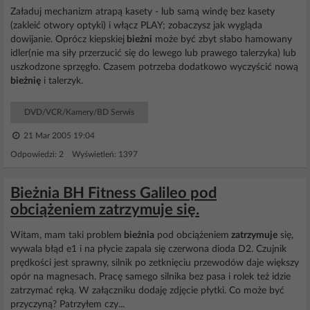
Załaduj mechanizm atrapą kasety - lub samą windę bez kasety
(zakleić otwory optyki) i włącz PLAY; zobaczysz jak wygląda
dowijanie. Oprócz kiepskiej
bieżni
może być zbyt słabo hamowany
idler(nie ma siły przerzucić się do lewego lub prawego talerzyka) lub
uszkodzone sprzęgło. Czasem potrzeba dodatkowo wyczyścić nową
bieżnię
i talerzyk.
DVD/VCR/Kamery/BD Serwis
21 Mar 2005 19:04
Odpowiedzi: 2 Wyświetleń: 1397
Bieżnia BH Fitness Galileo pod
obciążeniem zatrzymuje się.
Witam, mam taki problem
bieżnia
pod obciążeniem
zatrzymuje
się,
wywala błąd e1 i na płycie zapala się czerwona dioda D2. Czujnik
prędkości jest sprawny, silnik po zetknięciu przewodów daje większy
opór na magnesach. Pracę samego silnika bez pasa i rolek też idzie
zatrzymać ręką. W załączniku dodaję zdjęcie płytki. Co może być
przyczyną? Patrzyłem czy...