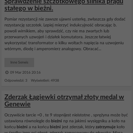
Sprawdzenie szczotkowego silnika prądu
stałego w bieżni.
Pomiar rezystancji nie zawsze ujawni usterkę, zwłaszcza gdy dodać
rezystancję szczotek. Lepiej mierzyć indukcyjność obracając b.
powoli wirnikiem, aby sprawdzić, czy nie ma zwartych lub
przerwanych uzwojeń i działek komutatora. Jeszcze łatwiej
wykorzystać transformator o kilku woltach napięcia na uzwojeniu
wtórnym, diodę i amperomierz analogowy. Obracać...
Inne Serwis
09 Mar 2016 20:16
Odpowiedzi: 3 Wyświetleń: 4938
Zderzak Łągiewki otrzymał złoty medal w
Genewie
Oczywiście tarcie =0 , te 9 stopnijest nieistotne , sprężyna może być
ustawiona równolegle do
bieżni
np na jakimś wysięgniku a koło na
końcu
bieżni
a na końcu
bieżni
jest zderzak, który
zatrzymuje
koło