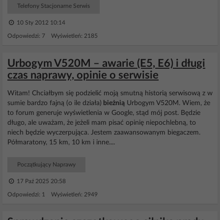
Telefony Stacjonarne Serwis
10 Sty 2012 10:14
Odpowiedzi: 7 Wyświetleń: 2185
Urbogym V520M – awarie (E5, E6) i długi
czas naprawy, opinie o serwisie
Witam! Chciałbym się podzielić moją smutną historią serwisową z w
sumie bardzo fajną (o ile działa)
bieżnią
Urbogym V520M. Wiem, że
to forum generuje wyświetlenia w Google, stąd mój post. Będzie
długo, ale uważam, że jeżeli mam pisać opinię niepochlebną, to
niech będzie wyczerpująca. Jestem zaawansowanym biegaczem.
Półmaratony, 15 km, 10 km i inne....
Początkujący Naprawy
17 Paź 2025 20:58
Odpowiedzi: 1 Wyświetleń: 2949