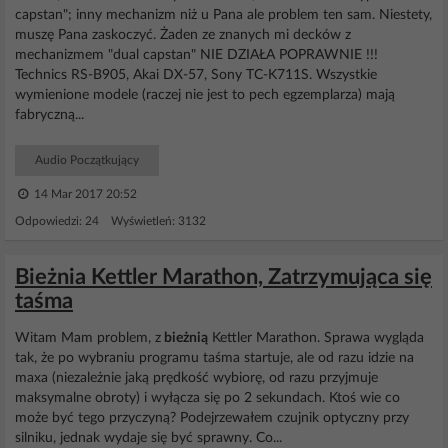
capstan"; inny mechanizm niż u Pana ale problem ten sam. Niestety,
muszę Pana zaskoczyć. Żaden ze znanych mi decków z
mechanizmem "dual capstan" NIE DZIAŁA POPRAWNIE !!!
Technics RS-B905, Akai DX-57, Sony TC-K711S. Wszystkie
wymienione modele (raczej nie jest to pech egzemplarza) mają
fabryczną...
Audio Początkujący
14 Mar 2017 20:52
Odpowiedzi: 24 Wyświetleń: 3132
Bieżnia Kettler Marathon, Zatrzymująca się
taśma
Witam Mam problem, z
bieżnią
Kettler Marathon. Sprawa wygląda
tak, że po wybraniu programu taśma startuje, ale od razu idzie na
maxa (niezależnie jaką prędkość wybiorę, od razu przyjmuje
maksymalne obroty) i wyłącza się po 2 sekundach. Ktoś wie co
może być tego przyczyną? Podejrzewałem czujnik optyczny przy
silniku, jednak wydaje się być sprawny. Co...