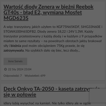
Wartość diody Zenera w bieżni Reebok
GT40s - błąd E2, wymiana Mosfet
MGD623S
A więc tranzystory, jakich użyłem to KGF75N65KDF, SiHG33N60E i
STGWA100H65DFB2. Diody zenera 18,22 i 24V 1.3W. Każdy
tranzystor przetestowany z każdą diodą i w każdym z 9 przypadków
miałem te same rezultaty – na powolnych obrotach jakby brakował
siły i
bieżnia
pod moim obciążeniem 75Kg prawie, że się
zatrzymywała
. Na szybkich dało się biec, lecz diody...
Inne Serwis
22 Sty 2024 23:04
Odpowiedzi: 7 Wyświetleń: 699
Deck Onkyo TA-2050 - kaseta zatrzymuje
się w połowie
idlery lubią wysychać na kamień. Nie tylko idlery ale w ogóle