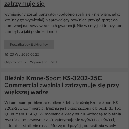
zatrzymuje się
wymieniony został tranzystor (podobno spalił się - nie wiem, gdyż
kto inny go wymieniał) Naprawiający powinien przyjąć sprzęt do
ponownej naprawy w ramach gwarancji. Nie wiemy jaki tranzystor
tam był , a jaki podmieniono ?
Początkujący Elektronicy
20 Wrz 2016 06:25
Odpowiedzi: 7 Wyświetleń: 5931
Bieżnia Krone-Sport KS-3202-25C
Commercial zwalnia i zatrzymuje się przy
większej wadze
Witam mam problem zakupiłem 5 letnią
bieżnię
Krone-Sport KS-
3202-25C Commercial.
Bieżnia
jest przeznaczona dla osób do 150
kg. Ja mam 114 kg. W momencie kiedy na nią wchodzę to
bieżnia
zwalnia a po pewnym czasie
zatrzymuje
się wyświetlacz świeci,
natomiast silnik nie rusza. Muszę odłączyć ją od zasilania wtedy