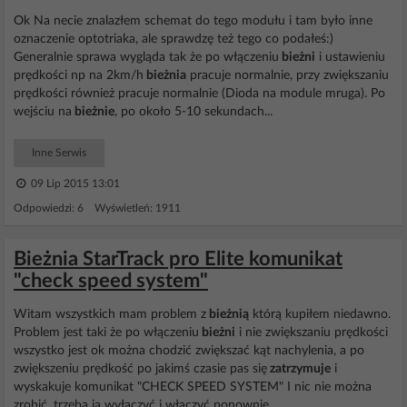
Ok Na necie znalazłem schemat do tego modułu i tam było inne
oznaczenie optotriaka, ale sprawdzę też tego co podałeś:)
Generalnie sprawa wygląda tak że po włączeniu
bieżni
i ustawieniu
prędkości np na 2km/h
bieżnia
pracuje normalnie, przy zwiększaniu
prędkości również pracuje normalnie (Dioda na module mruga). Po
wejściu na
bieżnie
, po około 5-10 sekundach...
Inne Serwis
09 Lip 2015 13:01
Odpowiedzi: 6 Wyświetleń: 1911
Bieżnia StarTrack pro Elite komunikat
"check speed system"
Witam wszystkich mam problem z
bieżnią
którą kupiłem niedawno.
Problem jest taki że po włączeniu
bieżni
i nie zwiększaniu prędkości
wszystko jest ok można chodzić zwiększać kąt nachylenia, a po
zwiększeniu prędkość po jakimś czasie pas się
zatrzymuje
i
wyskakuje komunikat "CHECK SPEED SYSTEM" I nic nie można
zrobić, trzeba ją wyłączyć i włączyć ponownie...