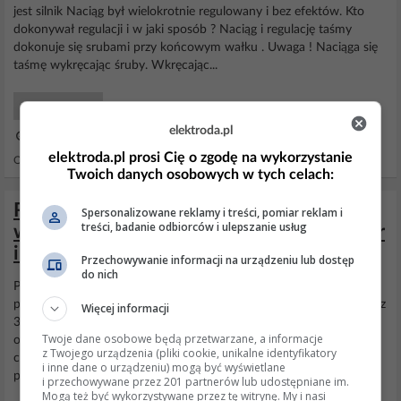
jest silnik Naciąg był wielokrotnie regulowany i bez efektów. Kto
dokonywał regulacji i w jaki sposób ? Naciąg i regulację taśmy
dokonuje się srubami przy końcowym wałku . Uwaga ! Naciąga się
taśmę wykręcając śruby. Wkręcając...
Inne Serwis
elektroda.pl
08 Gru 2020 00:37
elektroda.pl prosi Cię o zgodę na wykorzystanie
Odpowiedzi: 11 Wyświetleń: 3372
Twoich danych osobowych w tych celach:
Rada dotycząca bieżni Flip Track:
Spersonalizowane reklamy i treści, pomiar reklam i
treści, badanie odbiorców i ulepszanie usług
wilgotność, spalony bezpiecznik, termistor
i silnik 180V
Przechowywanie informacji na urządzeniu lub dostęp
do nich
Posiadam
bieżnie
flip track. Jakiś czas stała w wilgotnym
pomieszczeniu i po wniesieniu do domu syn uruchomił ją. Działała z
Więcej informacji
3 min po czym zatrzymała się . Sprawdziłem główny bezpiecznik i
Twoje dane osobowe będą przetwarzane, a informacje
okazał się spalony. Wymieniony na nowy ale
bieżnia
startuje na
z Twojego urządzenia (pliki cookie, unikalne identyfikatory
chwilę i
zatrzymuje
się. Konsola z wyświetlaczem świeci. Okazał się
i inne dane o urządzeniu) mogą być wyświetlane
padnięty termistor ( wymieniony...
i przechowywane przez 201 partnerów lub udostępniane im.
Mogą też być wykorzystywane przez tę witrynę. My i nasi