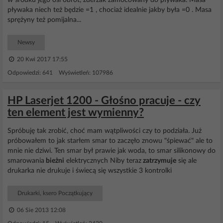
w środku jego osi obrot, zderzak zamocowany do pływaka. Masa
pływaka niech też będzie =1 , chociaż idealnie jakby była =0 . Masa
sprężyny też pomijalna...
Newsy
20 Kwi 2017 17:55
Odpowiedzi: 641 Wyświetleń: 107986
HP Laserjet 1200 - Głośno pracuje - czy
ten element jest wymienny?
Spróbuję tak zrobić, choć mam wątpliwości czy to podziała. Już
próbowałem to jak starłem smar to zaczęło znowu "śpiewać" ale to
mnie nie dziwi. Ten smar był prawie jak woda, to smar silikonowy do
smarowania
bieżni
elektrycznych Niby teraz
zatrzymuje
się ale
drukarka nie drukuje i świecą się wszystkie 3 kontrolki
Drukarki, ksero Początkujący
06 Sie 2013 12:08