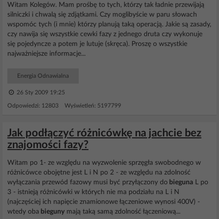
Witam Kolegów. Mam prośbę to tych, którzy tak ładnie przewijają
silniczki i chwalą się zdjątkami. Czy moglibyście w paru słowach
wspomóc tych (i mnie) którzy planują taką operacją. Jakie są zasady,
czy nawija się wszystkie cewki fazy z jednego druta czy wykonuje
się pojedyncze a potem je lutuje (skręca). Proszę o wszystkie
najważniejsze informacje...
Energia Odnawialna
26 Sty 2009 19:25
Odpowiedzi: 12803 Wyświetleń: 5197799
Jak podłączyć różnicówkę na jachcie bez
znajomości fazy?
Witam po 1- ze względu na wyzwolenie sprzęgła swobodnego w
różnicówce obojętne jest L i N po 2 - ze względu na zdolność
wyłączania przewód fazowy musi być przyłączony do
bieguna
L po
3 - istnieją różnicówki w których nie ma podziału na L i N
(najczęściej ich napięcie znamionowe łączeniowe wynosi 400V) -
wtedy oba
bieguny
mają taką samą zdolność łączeniową...