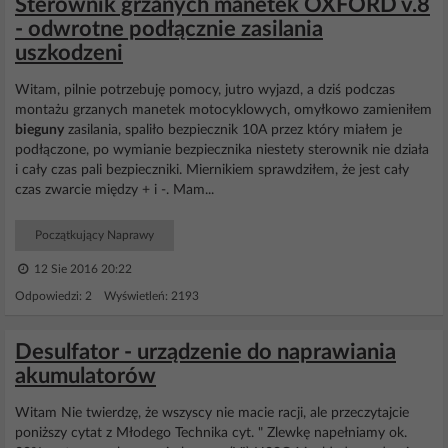
Sterownik grzanych manetek OXFORD v.8
- odwrotne podłącznie zasilania
uszkodzeni
Witam, pilnie potrzebuję pomocy, jutro wyjazd, a dziś podczas
montażu grzanych manetek motocyklowych, omyłkowo zamieniłem
bieguny
zasilania, spaliło bezpiecznik 10A przez który miałem je
podłączone, po wymianie bezpiecznika niestety sterownik nie działa
i cały czas pali bezpieczniki. Miernikiem sprawdziłem, że jest cały
czas zwarcie między + i -. Mam...
Początkujący Naprawy
12 Sie 2016 20:22
Odpowiedzi: 2 Wyświetleń: 2193
Desulfator - urządzenie do naprawiania
akumulatorów
Witam Nie twierdzę, że wszyscy nie macie racji, ale przeczytajcie
poniższy cytat z Młodego Technika cyt. " Zlewkę napełniamy ok.