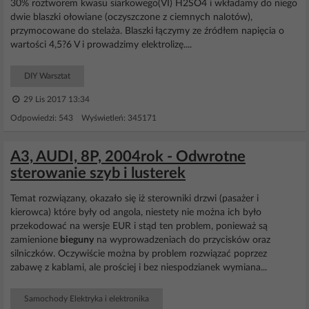
30% roztworem kwasu siarkowego(VI) H2SO4 i wkładamy do niego
dwie blaszki ołowiane (oczyszczone z ciemnych nalotów),
przymocowane do stelaża. Blaszki łączymy ze źródłem napięcia o
wartości 4,5?6 V i prowadzimy elektrolizę....
DIY Warsztat
29 Lis 2017 13:34
Odpowiedzi: 543 Wyświetleń: 345171
A3, AUDI, 8P, 2004rok - Odwrotne
sterowanie szyb i lusterek
Temat rozwiązany, okazało się iż sterowniki drzwi (pasażer i
kierowca) które były od angola, niestety nie można ich było
przekodować na wersje EUR i stąd ten problem, ponieważ są
zamienione
bieguny
na wyprowadzeniach do przycisków oraz
silniczków. Oczywiście można by problem rozwiązać poprzez
zabawę z kablami, ale prościej i bez niespodzianek wymiana...
Samochody Elektryka i elektronika