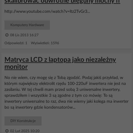
skalibrować odwrotne bieguny mocny ff
http://www.youtube.com/watch?v=ltz2TvGr3...
Komputery Hardware
08 Lis 2013 16:27
Odpowiedzi: 1 Wyświetleń: 1596
Matryca LCD z laptopa jako niezależny
monitor
No nie wiem, czy mogę się z Tobą zgodzić. Podaj jakiś przykład, w
którym największy elektrolit rzędu 100-220uF inwertera nie jest na
zasilaniu. W tej chwili mam przed sobą 3 uniwersalne inwertery,
sprawdziłem i wszystkie 3 są zgodne z tym co mówię: To są
inwertery uniwersalne to raz, dwa nie wiemy jaki kolega ma inwerter
bo są inwertery gdzie kondensatorów...
DIY Konstrukcje
02 Lut 2025 10:20