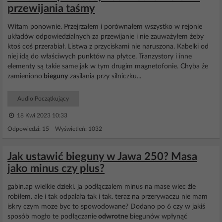
przewijania taśmy
Witam ponownie. Przejrzałem i porównałem wszystko w rejonie
układów odpowiedzialnych za przewijanie i nie zauważyłem żeby
ktoś coś przerabiał. Listwa z przyciskami nie naruszona. Kabelki od
niej idą do właściwych punktów na płytce. Tranzystory i inne
elementy są takie same jak w tym drugim magnetofonie. Chyba że
zamieniono
bieguny
zasilania przy silniczku...
Audio Początkujący
18 Kwi 2023 10:33
Odpowiedzi: 15 Wyświetleń: 1032
Jak ustawić bieguny w Jawa 250? Masa
jako minus czy plus?
gabin.ap wielkie dzieki. ja podłączalem minus na mase wiec źle
robiłem. ale i tak odpalała tak i tak. teraz na przerywaczu nie mam
iskry czym moze byc to spowodowane? Dodano po 6 czy w jakiś
sposób mogło te podłączanie
odwrotne
biegunów wpłynąć