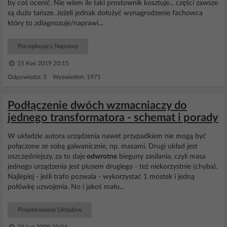
by coś ocenić. Nie wiem ile taki prostownik kosztuje... części zawsze
są dużo tańsze. Jeżeli jednak dołożyć wynagrodzenie fachowca
który to zdiagnozuje/naprawi...
Początkujący Naprawy
15 Kwi 2019 20:15
Odpowiedzi: 5 Wyświetleń: 1971
Podłączenie dwóch wzmacniaczy do
jednego transformatora - schemat i porady
W układzie autora urządzenia nawet przypadkiem nie mogą być
połączone ze sobą galwanicznie, np. masami. Drugi układ jest
oszczędniejszy, za to daje
odwrotne
bieguny zasilania, czyli masa
jednego urządzenia jest plusem drugiego - też niekorzystnie (chyba).
Najlepiej - jeśli trafo pozwala - wykorzystać 1 mostek i jedną
połówkę uzwojenia. No i jakoś mało...
Projektowanie Układów