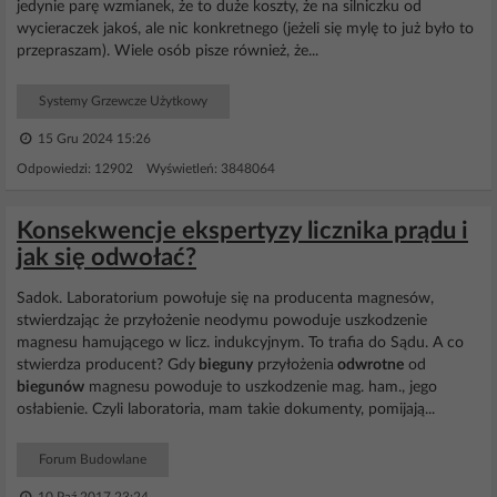
jedynie parę wzmianek, że to duże koszty, że na silniczku od
wycieraczek jakoś, ale nic konkretnego (jeżeli się mylę to już było to
przepraszam). Wiele osób pisze również, że...
Systemy Grzewcze Użytkowy
15 Gru 2024 15:26
Odpowiedzi: 12902 Wyświetleń: 3848064
Konsekwencje ekspertyzy licznika prądu i
jak się odwołać?
Sadok. Laboratorium powołuje się na producenta magnesów,
stwierdzając że przyłożenie neodymu powoduje uszkodzenie
magnesu hamującego w licz. indukcyjnym. To trafia do Sądu. A co
stwierdza producent? Gdy
bieguny
przyłożenia
odwrotne
od
biegunów
magnesu powoduje to uszkodzenie mag. ham., jego
osłabienie. Czyli laboratoria, mam takie dokumenty, pomijają...
Forum Budowlane