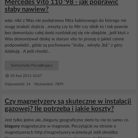
Mercedes Vito 110 '98 - jak poprawić
słaby nawiew?
więc nikt z Was nie podejrzewa filtra kabinowego do którego nie
mogę znaleźć dojścia , zresztą czy to filtr czy silnik to i tak pewnie
bez demontażu całej deski rozdzielczej się nie obejdzie , jeśli ktoś z
Was demontował deskę w starym vito to proszę o jakieś cenne
podpowiedzi , gdzie są pochowane ''śruby , wkręty ,itd.'' z góry
dziękuję . A jeśli chodzi...
Samochody Początkujący
05 Kwi 2013 10:07
Odpowiedzi: 14 Wyświetleń: 7899
Czy magnetyzery są skuteczne w instalacji
gazowej? Ile potrzeba i jakie koszty?
Jest tylko jedno ale...bieguny geograficzne ziemi to nie to samo co
bieguny
magnetyczne w magnesie. Poczytajcie na stronie o
magnetyzerach http://magnetyzery.w.interia.pl Jeśli określisz