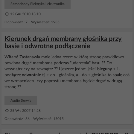
Samochody Elektryka i elektronika
12 Gru 2010 13:10
Odpowiedzi: 7 Wyświetleń: 2935
Kierunek drgań membrany głośnika przy
basie i odwrotne podłączenie
Witam! Zastanawia mnie jedna rzecz: w którą stronę prawidłowo
powinna drgać membrana podczas "uderzenia" basu ?? Do
wewnątrz czy na zewnątrz ?? I jeszcze jedno: jeżeli
bieguny
+ i -
podłączę
odwrotnie
tj. + do - głośnika, a - do + głośnika to spalę coś
we wzmacniaczu czy poprostu membrana będzie drgać w drugą
stronę ??
Audio Serwis
25 Wrz 2007 14:28
Odpowiedzi: 36 Wyświetleń: 15015