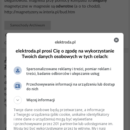
biegunowość magnesu przy pomocy kompasu to
bieguny
magnetyczne w magnesie są
odwrotne
(a o to chodzi).
http://magnetyzery.w.interia.pl/bud.htm
Samochody Archiwum
25 Lut 2005 22:08
elektroda.pl
Odpowiedzi: 25 Wyświetleń: 4800
elektroda.pl prosi Cię o zgodę na wykorzystanie
Twoich danych osobowych w tych celach:
Jak działa silnik BLDC? Wyjaśnienie
zasady wytwarzania pola magnetycznego
Spersonalizowane reklamy i treści, pomiar reklam i
treści, badanie odbiorców i ulepszanie usług
Na podstawie tego rysunku, i tekstu wynika że: Ogólnie prąd w
danym momencie płynie przez dwa zwoje. W momencie A prąd
Przechowywanie informacji na urządzeniu lub dostęp
do nich
płycie od zwoju G (zielonego) do zwoju B (niebieskiego). Widać to
też na wykresach. Według tekstu zwój oznaczony jako "001" na
Więcej informacji
jego końcu będzie
biegun
N, a na niebieskim oznaczonym jako
"010" będzie
biegun
S. Zgodnie z zasadą że w...
Twoje dane osobowe będą przetwarzane, a informacje
z Twojego urządzenia (pliki cookie, unikalne identyfikatory
i inne dane o urządzeniu) mogą być wyświetlane
Początkujący Elektronicy
i przechowywane przez 201 partnerów lub udostępniane im.
Mogą też być wykorzystywane przez tę witrynę. My i nasi
19 Sty 2015 19:19