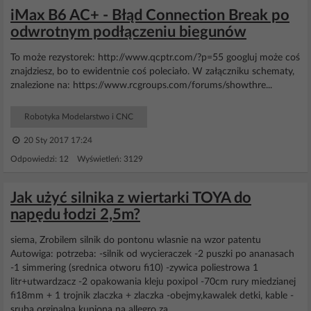
iMax B6 AC+ - Błąd Connection Break po
odwrotnym podłączeniu biegunów
To może rezystorek: http://www.qcptr.com/?p=55 googluj może coś
znajdziesz, bo to ewidentnie coś poleciało. W załączniku schematy,
znalezione na: https://www.rcgroups.com/forums/showthre...
Robotyka Modelarstwo i CNC
20 Sty 2017 17:24
Odpowiedzi: 12 Wyświetleń: 3129
Jak użyć silnika z wiertarki TOYA do
napędu łodzi 2,5m?
siema, Zrobilem silnik do pontonu wlasnie na wzor patentu
Autowiga: potrzeba: -silnik od wycieraczek -2 puszki po ananasach
-1 simmering (srednica otworu fi10) -zywica poliestrowa 1
litr+utwardzacz -2 opakowania kleju poxipol -70cm rury miedzianej
fi18mm + 1 trojnik zlaczka + zlaczka -obejmy,kawalek detki, kable -
sruba orginalna kupiona na allegro za...