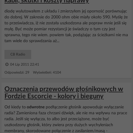
kabli, skutki i koszty naprawy
diodę wylutowałem z układu i zmierzyłem jej oporność porównując
do dobrej. W zakresie do 2000 ohm obie miały około 590. Myślę że
to przeświadcza, iż nie została uszkodzona ale popraw mnie jeśli się
mylę. Być może pomiar rezystancji je świadczy o tym czy jest
sprawna, tego nie wiem. powiem tak, podążając za ścieżkami nie ma
tam wiele do sprawdzania aż...
CB Radio
04 Lip 2011 22:41
Odpowiedzi: 29 Wyświetleń: 4104
Oznaczenia przewodów głośnikowych w
Fordzie Escorcie - kolory i bieguny
Od kiedy to
odwrotne
podłączenie głośnik apowoduje wyłączanie
radia? Zamieniona faza chrzani dźwięk, ale nie ma wpływu na prace
radia. Jeśłi się wyłącza, to albo jest przeciążone, może być
uszkodzony głośnik, który zwiera przy dużych wychyleniach
membrany, skorodowane połączenie z zasilaniem/masą -