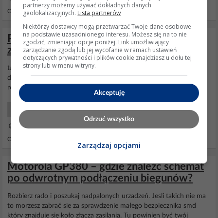
partnerzy możemy używać dokładnych danych
Odpowiedzi: 5 Wyświetleń: 3042
geolokalizacyjnych.
Lista partnerów
Niektórzy dostawcy mogą przetwarzać Twoje dane osobowe
na podstawie uzasadnionego interesu. Możesz się na to nie
Passat B5 szyby elektryczne odwrotne
zgodzić, zmieniając opcje poniżej. Link umożliwiający
zamykanie otwieranie
zarządzanie zgodą lub jej wycofanie w ramach ustawień
dotyczących prywatności i plików cookie znajdziesz u dołu tej
strony lub w menu witryny.
tak najchetniej bym to zrobil ale kostka wchodzi do silniczka na
duzo kabelkow, a nie wiem za ktore sie wziac, chcialem zamienic
rowniez
bieguny
szczotek ale za bardzo nie ma tam jak :/
Akceptuję
Samochody Początkujący
Odrzuć wszystko
08 Sty 2009 00:45
Odpowiedzi: 5 Wyświetleń: 4774
Zarządzaj opcjami
Motorola GP380 – gdzie znaleźć schemat
po odwrotnym podłączeniu biegunów?
Rozbierz rado i poszukaj nadpalonych urzadzeń. Jesli takich nie ma
to morzesz zabrać sie za sprawdzenie małego bezpiecznika smd
który znajduje się koło złącza zasilania. Tu powinien być twój