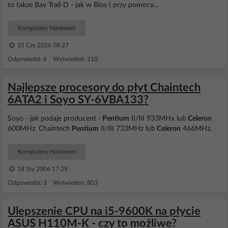
to takze Bay Trail-D - jak w Bios ( przy pomocy...
Komputery Hardware
25 Cze 2026 08:27
Odpowiedzi: 6 Wyświetleń: 210
Najlepsze procesory do płyt Chaintech
6ATA2 i Soyo SY-6VBA133?
Soyo - jak podaje producent -
Pentium
II/III 933MHx lub
Celeron
600MHz. Chaintech
Pentium
II/III 733MHz lub
Celeron
466MHz.
Komputery Hardware
18 Sty 2006 17:29
Odpowiedzi: 3 Wyświetleń: 803
Ulepszenie CPU na i5-9600K na płycie
ASUS H110M-K - czy to możliwe?