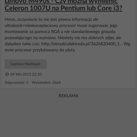
Lenovo M490s - Czy można wymienić
Celeron 1007U na Pentium lub Core i3?
Hmm, oczywiscie to nie jest pewna informacja ale
ultrabook+nieskonapieciowy procesor moze sugerowac jego
montowanie za pomoca BGA a nie standardowego gniazda
pozwalajacego na wymiane. Niestety nie ma dobrych zdjec ale
zlalazlem takie cos: http://obrazki.elektroda.pl/3626820400_1... Wg.
mnie procesor przylutowany do plyty.
Laptopy Hardware
09 Wrz 2013 22:10
Odpowiedzi: 5 Wyświetleń: 2664
REKLAMA