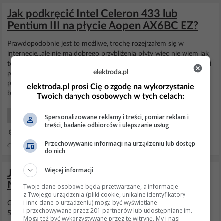
Jak podkręcić Intel Celeron 433 lub
Pentium III na płycie Aopen AX6BC EZ?
Prawdopodobnie jest to możliwe, trochę rozejrzałem się w
internecie...ale nie ma dobrego przybliżenia płyty więc nie wiem jak
to dokładnie wygląda na samej płycie, jeśli oferuje jakieś możliwości
elektroda.pl
podkręcania to raczej chyba tylko zmianę częstotliwości z poziomu
płyty, gdybyś dał jakieś ładne zdjęcie płyty głównej to można by
elektroda.pl prosi Cię o zgodę na wykorzystanie
było więcej powiedzieć......
Twoich danych osobowych w tych celach:
Komputery Eksploatacja
Spersonalizowane reklamy i treści, pomiar reklam i
treści, badanie odbiorców i ulepszanie usług
15 Wrz 2006 00:39
Przechowywanie informacji na urządzeniu lub dostęp
Odpowiedzi: 1 Wyświetleń: 1186
do nich
Więcej informacji
Jaki zasilacz FEEL ESP-300ATXSP4 lub
MGB-350 do Celeron 300 i Pentium 500?
Twoje dane osobowe będą przetwarzane, a informacje
z Twojego urządzenia (pliki cookie, unikalne identyfikatory
i inne dane o urządzeniu) mogą być wyświetlane
Obojętnie. Te zestawy pobiarają kilkadziesiąt wat (pierwszy około
i przechowywane przez 201 partnerów lub udostępniane im.
50, drugi 80 - "w stresie"). Zasilacze będą miały ogromny "zapas
Mogą też być wykorzystywane przez tę witrynę. My i nasi