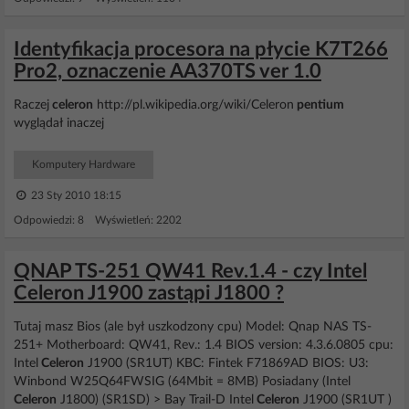
Identyfikacja procesora na płycie K7T266
Pro2, oznaczenie AA370TS ver 1.0
Raczej
celeron
http://pl.wikipedia.org/wiki/Celeron
pentium
wyglądał inaczej
Komputery Hardware
23 Sty 2010 18:15
Odpowiedzi: 8 Wyświetleń: 2202
QNAP TS-251 QW41 Rev.1.4 - czy Intel
Celeron J1900 zastąpi J1800 ?
Tutaj masz Bios (ale był uszkodzony cpu) Model: Qnap NAS TS-
251+ Motherboard: QW41, Rev.: 1.4 BIOS version: 4.3.6.0805 cpu:
Intel
Celeron
J1900 (SR1UT) KBC: Fintek F71869AD BIOS: U3:
Winbond W25Q64FWSIG (64Mbit = 8MB) Posiadany (Intel
Celeron
J1800) (SR1SD) > Bay Trail-D Intel
Celeron
J1900 (SR1UT )