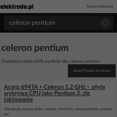
Forum elektroda
celeron pentium
Znaleziono około 6245 wyników dla: celeron pentium
Zadaj Pytanie na forum
Acorp 694TA + Celeron 1.2 GHz – płyta
wykrywa CPU jako Pentium 3, złe
taktowanie
Mikrokody mozna dodac recznie cbrom'em, biospatcherem pewnie
tez.