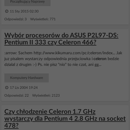
Początkujący Naprawy
11 Sty 2015 02:30
Odpowiedzi: 3 Wyświetleń: 771
Wybór procesorów do ASUS P2L97-DS:
Pentium II 333 czy Celeron 466?
:arrow: Sachem http://www.kikumaru.com/pc/celeron/index... Jak
juz pisalem wystarczy odpowiednia przejsciowka i
celeron
bedzie
dzialal z drugim :-) Ps. nie pisz "nio" to nie czat, ani gg...
Komputery Hardware
17 Lis 2004 19:24
Odpowiedzi: 22 Wyświetleń: 2123
Czy chłodzenie Celeron 1.7 GHz
wystarczy dla Pentium 4 2.8 GHz na socket
478?