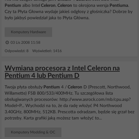
Pentium
albo Intel
Celeron
.
Celeron
to okrojona wersja
Pentiuma
.
Czy ta Płyta Głowna wydaje jakieś odgłosy z głośniczka? Dobrze by
było jakbyś powiedział jaka to Płyta Główna.
Komputery Hardware
03 Lis 2008 11:58
Odpowiedzi: 8 Wyświetleń: 1416
Wymiana procesora z Intel Celeron na
Pentium 4 lub Pentium D
Twoja płyta obsłuży
Pentium
4 /
Celeron
D (Prescott, Northwood,
Willamette) FSB 800/533/400MHz. Tu szczegółowa lista
obsługiwanych procesorów: http://www.asrock.com/mb/cpu.asp?
Model=P... Wychodzi na to, że da radę włożyć P4 Northwood
3.40GHz, 800MHz, 512KB. Prescotta odradzam, będzie się grzał bez
potrzeby. Karta grafiki jaką możesz tam włożyć to...
Komputery Modding & OC