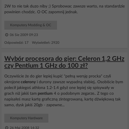
2W to nie tak duzo niby ;) Sprobowac zawsze warto, na standardzie
powinien chodzic. O OC zapomnij jednak.
Komputery Modding & OC
06 Sie 2009 09:23
Odpowiedzi: 17 Wyświetleń: 2920
Wybór procesora do gier: Celeron 1,2 GHz
czy Pentium 1 GHz do 100 zł?
Oczywiście że do gier lepiej kupić "pełną wersję procka" czyli
okrojone
celerony
i durony zawsze wypadną słabiej.. Osobiście bym
polecił jakiegoś athlona 1.2-1.4 gdyż one lepiej się spisywały w
grach niż jakiś tam
pentium
4 o podobnym zegarze.. Z tego co
napisałeś masz kartę graficzną zintegrowaną, kartę dźwiękową tak
samo, dysk jakiś 20gb - zapewne...
Komputery Hardware
26 Maj 2008 14:32