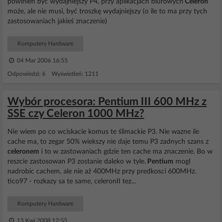
powinien być wydajniejszy P4, przy aplikacjach biurowych
Celeron
może, ale nie musi, być troszkę wydajniejszy (o ile to ma przy tych
zastosowaniach jakieś znaczenie)
Komputery Hardware
04 Mar 2006 16:55
Odpowiedzi: 6 Wyświetleń: 1211
Wybór procesora: Pentium III 600 MHz z
SSE czy Celeron 1000 MHz?
Nie wiem po co wciskacie komus te ślimackie P3. Nie wazne ile
cache ma, to zegar 50% wiekszy nie daje temu P3 zadnych szans z
celeronem
i to w zastowaniach gdzie ten cache ma znaczenie. Bo w
reszcie zastosowan P3 zostanie daleko w tyle.
Pentium
mogl
nadrobic cachem, ale nie aż 400MHz przy predkosci 600MHz.
tico97 - rozkazy sa te same, celeronII tez...
Komputery Hardware
13 Kwi 2008 12:55