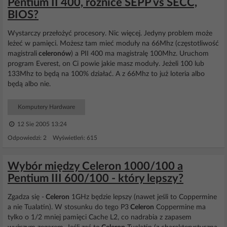
Pentium II 400, różnice SEPP vs SECC,
BIOS?
Wystarczy przełożyć procesory. Nic więcej. Jedyny problem może
leżeć w pamięci. Możesz tam mieć moduły na 66Mhz (częstotliwość
magistrali
celeronów
) a PII 400 ma magistralę 100Mhz. Uruchom
program Everest, on Ci powie jakie masz moduły. Jeżeli 100 lub
133Mhz to będą na 100% działać. A z 66Mhz to już loteria albo
będą albo nie.
Komputery Hardware
12 Sie 2005 13:24
Odpowiedzi: 2 Wyświetleń: 615
Wybór między Celeron 1000/100 a
Pentium III 600/100 - który lepszy?
Zgadza się -
Celeron
1GHz będzie lepszy (nawet jeśli to Coppermine
a nie Tualatin). W stosunku do tego P3
Celeron
Coppermine ma
tylko o 1/2 mniej pamięci Cache L2, co nadrabia z zapasem