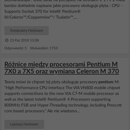
(at)mariuszspa ! Otóż zaraz na początku, na stronach 1-1 i 1-2 masz
bardzo dokładnie napisane jakie procesory obsługuje płyta : CPU -
Supports Socket 370 for Intel® Pentium®
III/Celeron™/Coppermine™/ Tualatin™,...
Komputery Hardware
23 Paź 2010 13:08
Odpowiedzi: 5 Wyświetleń: 1753
Różnice między procesorami Pentium M
7X0 a 7X5 oraz wymiana Celeron M 370
Teoria mówi że chipset tej płyty obsługuje procesory
pentium
M:
"High Performance CPU Interface The VIA VN800 mobile chipset
supports connections to the new VIA C7-M mobile processor as
well as the latest Intel® Pentium® 4 Processors supporting
800MHz FSB and Hyper-Threading technology, including Prescott
core based processors." Ale nie wiadomo...
Laptopy Hardware