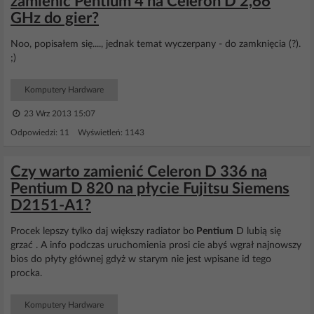
zamienić Pentium 4 na Celeron D 2,66
GHz do gier?
Noo, popisałem się...., jednak temat wyczerpany - do zamknięcia (?).
;)
Komputery Hardware
23 Wrz 2013 15:07
Odpowiedzi: 11 Wyświetleń: 1143
Czy warto zamienić Celeron D 336 na
Pentium D 820 na płycie Fujitsu Siemens
D2151-A1?
Procek lepszy tylko daj większy radiator bo
Pentium
D lubią się
grzać . A info podczas uruchomienia prosi cie abyś wgrał najnowszy
bios do płyty głównej gdyż w starym nie jest wpisane id tego
procka.
Komputery Hardware