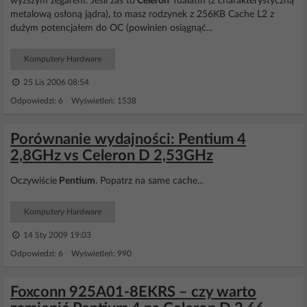
wyższym zegarem. Jeśli zaś to
Celeron
Tualatin (z charakterystyczną
metalową osłoną jądra), to masz rodzynek z 256KB Cache L2 z
dużym potencjałem do OC (powinien osiągnąć...
Komputery Hardware
25 Lis 2006 08:54
Odpowiedzi: 6 Wyświetleń: 1538
Porównanie wydajności: Pentium 4
2,8GHz vs Celeron D 2,53GHz
Oczywiście
Pentium
. Popatrz na same cache...
Komputery Hardware
14 Sty 2009 19:03
Odpowiedzi: 6 Wyświetleń: 990
Foxconn 925A01-8EKRS – czy warto