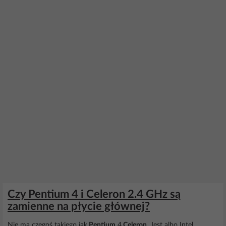
Czy Pentium 4 i Celeron 2.4 GHz są
zamienne na płycie głównej?
Nie ma czegoś takiego jak
Pentium
4
Celeron
. Jest albo Intel