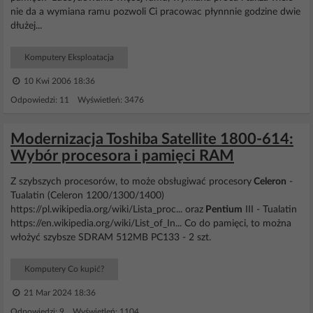
nie da a wymiana ramu pozwoli Ci pracowac płynnnie godzine dwie
dłużej...
Komputery Eksploatacja
10 Kwi 2006 18:36
Odpowiedzi: 11 Wyświetleń: 3476
Modernizacja Toshiba Satellite 1800-614:
Wybór procesora i pamięci RAM
Z szybszych procesorów, to może obsługiwać procesory
Celeron
-
Tualatin (Celeron 1200/1300/1400)
https://pl.wikipedia.org/wiki/Lista_proc... oraz
Pentium
III - Tualatin
https://en.wikipedia.org/wiki/List_of_In... Co do pamięci, to można
włożyć szybsze SDRAM 512MB PC133 - 2 szt.
Komputery Co kupić?
21 Mar 2024 18:36
Odpowiedzi: 9 Wyświetleń: 1104