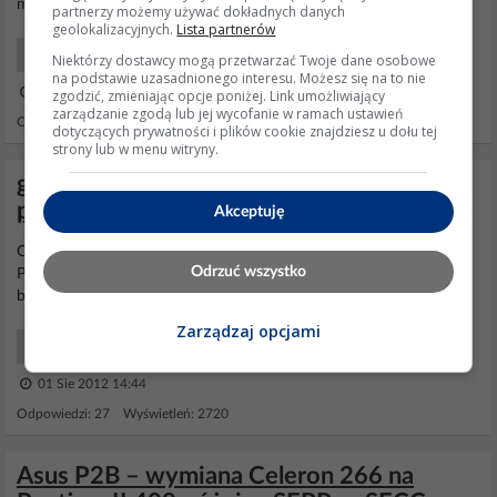
mocy".
partnerzy możemy używać dokładnych danych
geolokalizacyjnych.
Lista partnerów
Komputery Hardware
Niektórzy dostawcy mogą przetwarzać Twoje dane osobowe
na podstawie uzasadnionego interesu. Możesz się na to nie
07 Mar 2007 12:13
zgodzić, zmieniając opcje poniżej. Link umożliwiający
zarządzanie zgodą lub jej wycofanie w ramach ustawień
Odpowiedzi: 2 Wyświetleń: 846
dotyczących prywatności i plików cookie znajdziesz u dołu tej
strony lub w menu witryny.
gigabyte GA-73VM-S2 - wymiana
procesora z celeron 2.0 na pentium 2.66
Akceptuję
Co to był za
Celeron
i co to jest za
Pentium
? Architektura Core czy
Odrzuć wszystko
Prescott? Clear CMOS i powinno działać, bo płyta jest kompletnie
bezzworkowa. http://www.gigabyte.com/support-download...
Zarządzaj opcjami
Komputery Co kupić?
01 Sie 2012 14:44
Odpowiedzi: 27 Wyświetleń: 2720
Asus P2B – wymiana Celeron 266 na