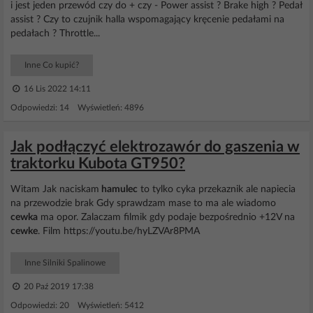
i jest jeden przewód czy do + czy - Power assist ? Brake high ? Pedał
assist ? Czy to czujnik halla wspomagający kręcenie pedałami na
pedałach ? Throttle...
Inne Co kupić?
16 Lis 2022 14:11
Odpowiedzi: 14 Wyświetleń: 4896
Jak podłączyć elektrozawór do gaszenia w
traktorku Kubota GT950?
Witam Jak naciskam
hamulec
to tylko cyka przekaznik ale napiecia
na przewodzie brak Gdy sprawdzam mase to ma ale wiadomo
cewka
ma opor. Zalaczam filmik gdy podaje bezpośrednio +12V na
cewke
. Film https://youtu.be/hyLZVAr8PMA
Inne Silniki Spalinowe
20 Paź 2019 17:38
Odpowiedzi: 20 Wyświetleń: 5412