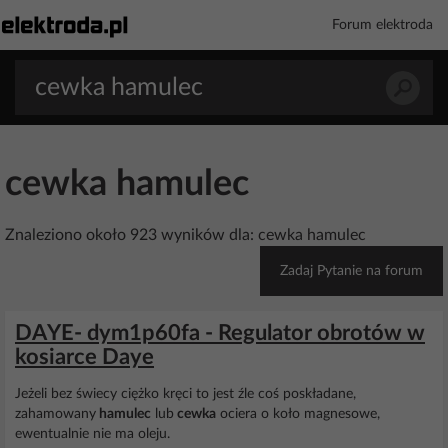
Forum elektroda
cewka hamulec
Znaleziono około 923 wyników dla: cewka hamulec
Zadaj Pytanie na forum
DAYE- dym1p60fa - Regulator obrotów w
kosiarce Daye
Jeżeli bez świecy ciężko kręci to jest źle coś poskładane,
zahamowany
hamulec
lub
cewka
ociera o koło magnesowe,
ewentualnie nie ma oleju.