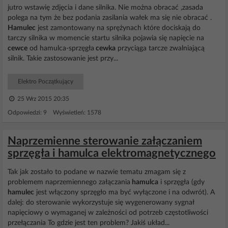
jutro wstawię zdjęcia i dane silnika. Nie można obracać ,zasada
polega na tym że bez podania zasilania wałek ma się nie obracać .
Hamulec
jest zamontowany na sprężynach które dociskają do
tarczy silnika w momencie startu silnika pojawia się napięcie na
cewce
od hamulca-sprzęgła
cewka
przyciąga tarcze zwalniającą
silnik. Takie zastosowanie jest przy...
Elektro Początkujący
25 Wrz 2015 20:35
Odpowiedzi: 9 Wyświetleń: 1578
Naprzemienne sterowanie załączaniem
sprzęgła i hamulca elektromagnetycznego
Tak jak zostało to podane w nazwie tematu zmagam się z
problemem naprzemiennego załączania
hamulca
i sprzęgła (gdy
hamulec
jest włączony sprzęgło ma być wyłączone i na odwrót). A
dalej: do sterowanie wykorzystuje się wygenerowany sygnał
napięciowy o wymaganej w zależności od potrzeb częstotliwości
przełączania To gdzie jest ten problem? Jakiś układ...