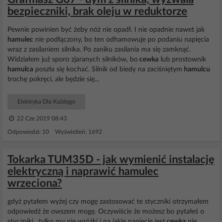
bezpieczniki, brak oleju w reduktorze
Pewnie powinien być żeby nóż nie opadł. I nie opadnie nawet jak
hamulec
nie podłączony, bo ten odhamowuje po podaniu napięcia
wraz z zasilaniem silnika. Po zaniku zasilania ma się zamknąć.
Widziałem już sporo zjaranych silników, bo
cewka
lub prostownik
hamulca
poszła się kochać. Silnik od biedy na zaciśniętym
hamulcu
trochę pokręci, ale będzie się...
Elektryka Dla Każdego
22 Cze 2019 08:43
Odpowiedzi: 10 Wyświetleń: 1692
Tokarka TUM35D - jak wymienić instalację
elektryczną i naprawić hamulec
wrzeciona?
gdyż pytałem wyżej czy mogę zastosować te styczniki otrzymałem
odpowiedź że owszem mogę. Oczywiście że możesz bo pytałeś o
styczniki , tylko my nie wróżki i na jakie napięcie jest
cewka
nie