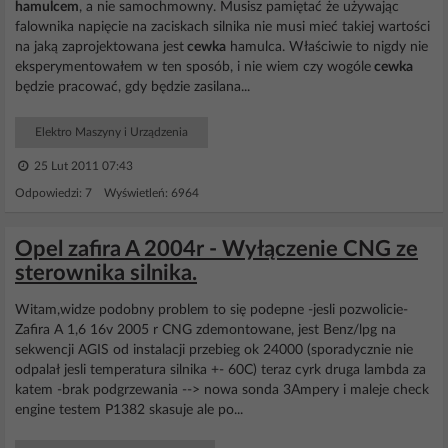
hamulcem
, a nie samochmowny. Musisz pamiętać że używając
falownika napięcie na zaciskach silnika nie musi mieć takiej wartości
na jaką zaprojektowana jest
cewka
hamulca. Właściwie to nigdy nie
eksperymentowałem w ten sposób, i nie wiem czy wogóle
cewka
będzie pracować, gdy będzie zasilana...
Elektro Maszyny i Urządzenia
25 Lut 2011 07:43
Odpowiedzi: 7 Wyświetleń: 6964
Opel zafira A 2004r - Wyłączenie CNG ze
sterownika silnika.
Witam,widze podobny problem to się podepne -jesli pozwolicie-
Zafira A 1,6 16v 2005 r CNG zdemontowane, jest Benz/lpg na
sekwencji AGIS od instalacji przebieg ok 24000 (sporadycznie nie
odpalał jesli temperatura silnika +- 60C) teraz cyrk druga lambda za
katem -brak podgrzewania --> nowa sonda 3Ampery i maleje check
engine testem P1382 skasuje ale po...