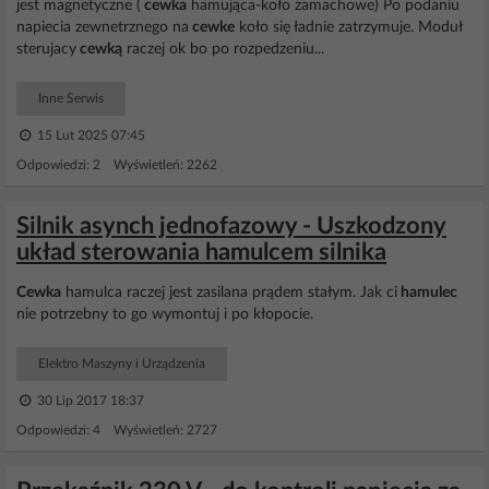
jest magnetyczne (
cewka
hamująca-koło zamachowe) Po podaniu
napiecia zewnetrznego na
cewke
koło się ładnie zatrzymuje. Moduł
sterujacy
cewką
raczej ok bo po rozpedzeniu...
Inne Serwis
15 Lut 2025 07:45
Odpowiedzi: 2 Wyświetleń: 2262
Silnik asynch jednofazowy - Uszkodzony
układ sterowania hamulcem silnika
Cewka
hamulca raczej jest zasilana prądem stałym. Jak ci
hamulec
nie potrzebny to go wymontuj i po kłopocie.
Elektro Maszyny i Urządzenia
30 Lip 2017 18:37
Odpowiedzi: 4 Wyświetleń: 2727