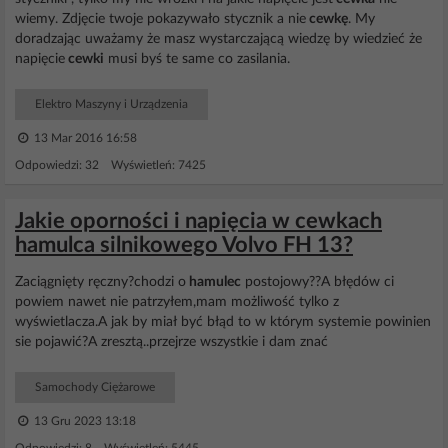
wiemy. Zdjęcie twoje pokazywało stycznik a nie
cewkę
. My
doradzając uważamy że masz wystarczającą wiedzę by wiedzieć że
napięcie
cewki
musi byś te same co zasilania.
Elektro Maszyny i Urządzenia
13 Mar 2016 16:58
Odpowiedzi: 32 Wyświetleń: 7425
Jakie oporności i napięcia w cewkach
hamulca silnikowego Volvo FH 13?
Zaciągnięty ręczny?chodzi o
hamulec
postojowy??A błędów ci
powiem nawet nie patrzyłem,mam możliwość tylko z
wyświetlacza.A jak by miał być błąd to w którym systemie powinien
sie pojawić?A zresztą..przejrze wszystkie i dam znać
Samochody Ciężarowe
13 Gru 2023 13:18