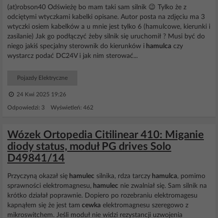
(at)robson40 Odświeżę bo mam taki sam silnik 😉 Tylko że z
odciętymi wtyczkami kabelki opisane. Autor posta na zdjęciu ma 3
wtyczki osiem kabelków a u mnie jest tylko 6 (hamulcowe, kierunki i
zasilanie) Jak go podłączyć żeby silnik się uruchomił ? Musi być do
niego jakiś specjalny sterownik do kierunków i
hamulca
czy
wystarcz podać DC24V i jak nim sterować...
Pojazdy Elektryczne
24 Kwi 2025 19:26
Odpowiedzi: 3 Wyświetleń: 462
Wózek Ortopedia Citilinear 410: Miganie
diody status, moduł PG drives Solo
D49841/14
Przyczyną okazał się
hamulec
silnika, rdza tarczy
hamulca
, pomimo
sprawności elektromagnesu,
hamulec
nie zwalniał się. Sam silnik na
krótko działał poprawnie. Dopiero po rozebraniu elektromagesu
kapnąłem się że jest tam
cewka
elektromagnesu szeregowo z
mikroswitchem. Jeśli moduł nie widzi rezystancji uzwojenia