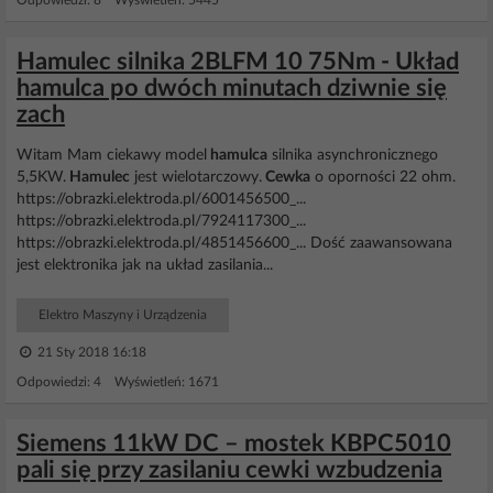
Odpowiedzi: 8 Wyświetleń: 5445
Hamulec silnika 2BLFM 10 75Nm - Układ
hamulca po dwóch minutach dziwnie się
zach
Witam Mam ciekawy model
hamulca
silnika asynchronicznego
5,5KW.
Hamulec
jest wielotarczowy.
Cewka
o oporności 22 ohm.
https://obrazki.elektroda.pl/6001456500_...
https://obrazki.elektroda.pl/7924117300_...
https://obrazki.elektroda.pl/4851456600_... Dość zaawansowana
jest elektronika jak na układ zasilania...
Elektro Maszyny i Urządzenia
21 Sty 2018 16:18
Odpowiedzi: 4 Wyświetleń: 1671
Siemens 11kW DC – mostek KBPC5010
pali się przy zasilaniu cewki wzbudzenia