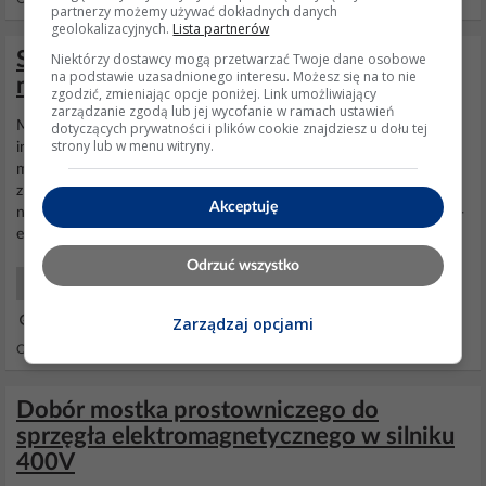
partnerzy możemy używać dokładnych danych
geolokalizacyjnych.
Lista partnerów
SEW-EURODRIVE DRS71 - Podłączenie
Niektórzy dostawcy mogą przetwarzać Twoje dane osobowe
na podstawie uzasadnionego interesu. Możesz się na to nie
motoreduktora, pytanie o hamulec
zgodzić, zmieniając opcje poniżej. Link umożliwiający
zarządzanie zgodą lub jej wycofanie w ramach ustawień
Musze przyznać to tłumaczenie google jest boskie, dzięki. Szukam
dotyczących prywatności i plików cookie znajdziesz u dołu tej
strony lub w menu witryny.
informacji na stronie anglojęzycznej (nie znam niemieckiego), i nie
moge znaleźć jasnych informacji jak podłączyć
hamulec
BE,
znalazłem info dla BGE, BM(G) ale dla samego BE nie mogę znaleźć
Akceptuję
nic co jednoznacznie rozwiąże mój problem. Wspieram się tym pdf-
em http://www.sew-eurodrive.com/download/pd...
Odrzuć wszystko
Elektro Początkujący
26 Wrz 2013 09:25
Zarządzaj opcjami
Odpowiedzi: 14 Wyświetleń: 11652
Dobór mostka prostowniczego do
sprzęgła elektromagnetycznego w silniku
400V