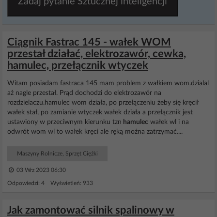
Zadaj pytanie Sztucznej inteligencji
Ciągnik Fastrac 145 - wałek WOM
przestał działać, elektrozawór, cewka,
hamulec, przełącznik wtyczek
Witam posiadam fastraca 145 mam problem z wałkiem wom.dzialal
aż nagle przestał. Prąd dochodzi do elektrozawór na
rozdzielaczu.hamulec wom działa, po przełączeniu żeby się kręcił
wałek stał, po zamianie wtyczek wałek działa a przełącznik jest
ustawiony w przeciwnym kierunku tzn
hamulec
wałek wl i na
odwrót wom wl to wałek kręci ale ręką można zatrzymać....
Maszyny Rolnicze, Sprzęt Ciężki
03 Wrz 2023 06:30
Odpowiedzi: 4 Wyświetleń: 933
Jak zamontować silnik spalinowy w