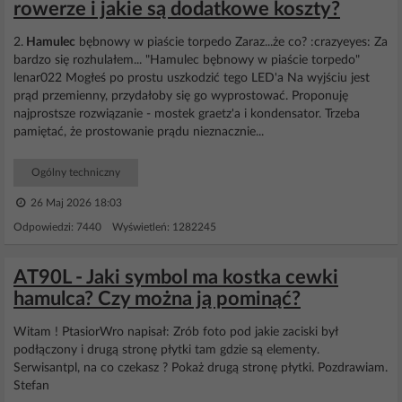
rowerze i jakie są dodatkowe koszty?
2.
Hamulec
bębnowy w piaście torpedo Zaraz...że co? :crazyeyes: Za
bardzo się rozhulałem... "Hamulec bębnowy w piaście torpedo"
lenar022 Mogłeś po prostu uszkodzić tego LED'a Na wyjściu jest
prąd przemienny, przydałoby się go wyprostować. Proponuję
najprostsze rozwiązanie - mostek graetz'a i kondensator. Trzeba
pamiętać, że prostowanie prądu nieznacznie...
Ogólny techniczny
26 Maj 2026 18:03
Odpowiedzi: 7440 Wyświetleń: 1282245
AT90L - Jaki symbol ma kostka cewki
hamulca? Czy można ją pominąć?
Witam ! PtasiorWro napisał: Zrób foto pod jakie zaciski był
podłączony i drugą stronę płytki tam gdzie są elementy.
Serwisantpl, na co czekasz ? Pokaż drugą stronę płytki. Pozdrawiam.
Stefan