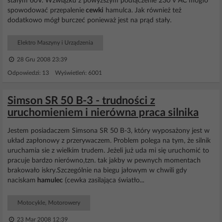
stałym 60V. Wzwiązku z powyższym podłączenie 230 v AC mogło
spowodować przepalenie
cewki
hamulca. Jak również też
dodatkowo mógł burczeć ponieważ jest na prąd stały.
Elektro Maszyny i Urządzenia
28 Gru 2008 23:39
Odpowiedzi: 13 Wyświetleń: 6001
Simson SR 50 B-3 - trudności z
uruchomieniem i nierówna praca silnika
Jestem posiadaczem Simsona SR 50 B-3, który wyposażony jest w
układ zapłonowy z przerywaczem. Problem polega na tym, że silnik
uruchamia sie z wielkim trudem. Jeżeli już uda mi się uruchomić to
pracuje bardzo nierówno,tzn. tak jakby w pewnych momentach
brakowało iskry.Szczególnie na biegu jałowym w chwili gdy
naciskam
hamulec
(cewka zasilająca światło...
Motocykle, Motorowery
23 Mar 2008 12:39