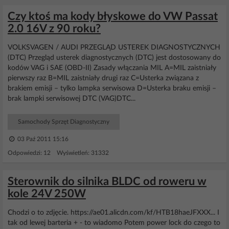
Czy ktoś ma kody błyskowe do VW Passat
2.0 16V z 90 roku?
VOLKSVAGEN / AUDI PRZEGLĄD USTEREK DIAGNOSTYCZNYCH
(DTC) Przegląd usterek diagnostycznych (DTC) jest dostosowany do
kodów VAG i SAE (OBD-II) Zasady włączania MIL A=MIL zaistniały
pierwszy raz B=MIL zaistniały drugi raz C=Usterka związana z
brakiem emisji – tylko lampka serwisowa D=Usterka braku emisji –
brak lampki serwisowej DTC (VAG)DTC...
Samochody Sprzęt Diagnostyczny
03 Paź 2011 15:16
Odpowiedzi: 12 Wyświetleń: 31332
Sterownik do silnika BLDC od roweru w
kole 24V 250W
Chodzi o to zdjęcie. https://ae01.alicdn.com/kf/HTB18haeJFXXX... I
tak od lewej barteria + - to wiadomo Potem power lock do czego to