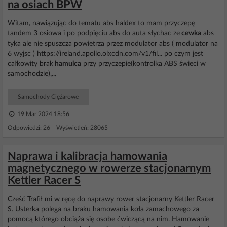
na osiach BPW
Witam, nawiązując do tematu abs haldex to mam przyczepę
tandem 3 osiowa i po podpięciu abs do auta słychac ze
cewka
abs
tyka ale nie spuszcza powietrza przez modulator abs ( modulator na
6 wyjsc ) https://ireland.apollo.olxcdn.com/v1/fil... po czym jest
całkowity brak
hamulca
przy przyczepie(kontrolka ABS świeci w
samochodzie),...
Samochody Ciężarowe
19 Mar 2024 18:56
Odpowiedzi: 26 Wyświetleń: 28065
Naprawa i kalibracja hamowania
magnetycznego w rowerze stacjonarnym
Kettler Racer S
Cześć Trafił mi w ręcę do naprawy rower stacjonarny Kettler Racer
S. Usterka polega na braku hamowania koła zamachowego za
pomocą którego obciąża się osobe ćwiczącą na nim. Hamowanie