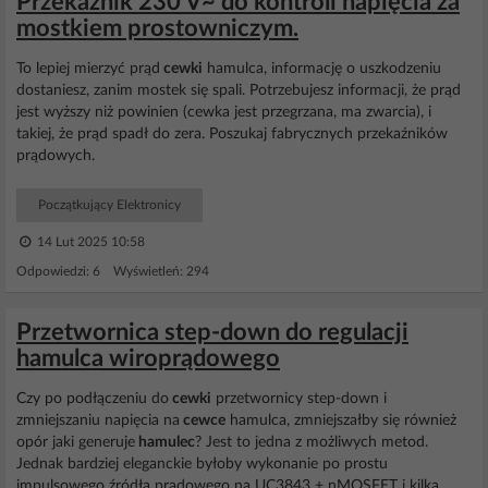
Przekaźnik 230 V~ do kontroli napięcia za
mostkiem prostowniczym.
To lepiej mierzyć prąd
cewki
hamulca, informację o uszkodzeniu
dostaniesz, zanim mostek się spali. Potrzebujesz informacji, że prąd
jest wyższy niż powinien (cewka jest przegrzana, ma zwarcia), i
takiej, że prąd spadł do zera. Poszukaj fabrycznych przekaźników
prądowych.
Początkujący Elektronicy
14 Lut 2025 10:58
Odpowiedzi: 6 Wyświetleń: 294
Przetwornica step-down do regulacji
hamulca wiroprądowego
Czy po podłączeniu do
cewki
przetwornicy step-down i
zmniejszaniu napięcia na
cewce
hamulca, zmniejszałby się również
opór jaki generuje
hamulec
? Jest to jedna z możliwych metod.
Jednak bardziej eleganckie byłoby wykonanie po prostu
impulsowego źródła prądowego na UC3843 + nMOSFET i kilka