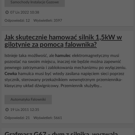
Samochody Instalacje Gazowe
07 Lis 2022 10:38
Odpowiedzi: 12 Wyświetleń: 3597
Jak skutecznie hamować silnik 1,5kW w
gilotynie za pomocą falownika?
Istnieje taka możliwość, ale
hamulec
elektromagnetyczny musi
pozostać na swoim miejscu, inaczej nie będzie można zapewnić
pewnego zatrzymania i zablokowania mechanizmu po wyłączeniu.
Cewka
hamulca musi być wtedy zasilana napięciem sieci poprzez
stycznik, sterowany przekaźnikiem wewnętrznym przemiennika-
klasyczny układ dźwignicowy. Przemiennik służyłby...
Automatyka Falowniki
19 Lis 2011 12:35
Odpowiedzi: 21 Wyświetleń: 5661
Grafmasz G67 - dym z silnika, wyzwala