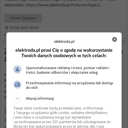
elementów: https://www.elektroda.pl/rtvforum/topic2...
Układy Zasilające
23 Sty 2022 10:45
Odpowiedzi: 3 Wyświetleń: 432
elektroda.pl
elektroda.pl prosi Cię o zgodę na wykorzystanie
Zabezpieczenie silnika asynch 3-fazowego
Twoich danych osobowych w tych celach:
z hamulcem elektromagnetycznym
Spersonalizowane reklamy i treści, pomiar reklam i
... zastosowałbym przekaźnik zabezpieczający (z podtrzymaniem) z
treści, badanie odbiorców i ulepszanie usług
cewka
wpiętą równolegle do
cewki
hamulca, a styki NO tego
przekaźnika wpiąłbym w obwód
cewki
stycznika załączającego
Przechowywanie informacji na urządzeniu lub dostęp
silnik. ... Problem w tym, że jak nie będzie zasilania na silnik to nie
do nich
będzie zasilania na
hamulec
i na
cewkę
tegoż przekaźnika (który
miałby podtrzymywać zasilania stycznika)......
Więcej informacji
Twoje dane osobowe będą przetwarzane, a informacje
Elektro Maszyny i Urządzenia
z Twojego urządzenia (pliki cookie, unikalne identyfikatory
i inne dane o urządzeniu) mogą być wyświetlane
19 Lip 2017 22:29
i przechowywane przez 201 partnerów lub udostępniane im.
Mogą też być wykorzystywane przez tę witrynę. My i nasi
Odpowiedzi: 10 Wyświetleń: 2829