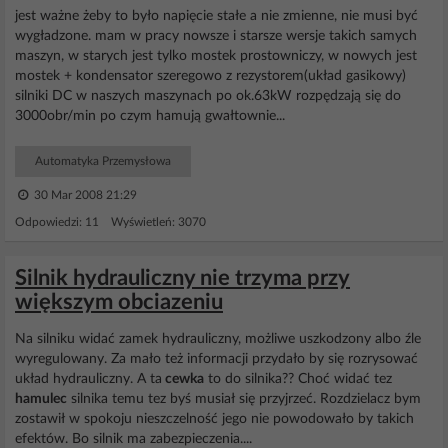
jest ważne żeby to było napięcie stałe a nie zmienne, nie musi być
wygładzone. mam w pracy nowsze i starsze wersje takich samych
maszyn, w starych jest tylko mostek prostowniczy, w nowych jest
mostek + kondensator szeregowo z rezystorem(układ gasikowy)
silniki DC w naszych maszynach po ok.63kW rozpędzają się do
3000obr/min po czym hamują gwałtownie...
Automatyka Przemysłowa
30 Mar 2008 21:29
Odpowiedzi: 11 Wyświetleń: 3070
Silnik hydrauliczny nie trzyma przy
większym obciazeniu
Na silniku widać zamek hydrauliczny, możliwe uszkodzony albo źle
wyregulowany. Za mało też informacji przydało by się rozrysować
układ hydrauliczny. A ta
cewka
to do silnika?? Choć widać tez
hamulec
silnika temu tez byś musiał się przyjrzeć. Rozdzielacz bym
zostawił w spokoju nieszczelność jego nie powodowało by takich
efektów. Bo silnik ma zabezpieczenia....