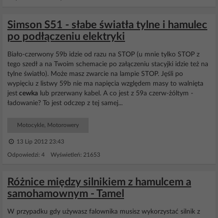
Simson S51 - słabe światła tylne i hamulec
po podłączeniu elektryki
Biało-czerwony 59b idzie od razu na STOP (u mnie tylko STOP z
tego szedł a na Twoim schemacie po załączeniu stacyjki idzie też na
tylne światło). Może masz zwarcie na lampie STOP. Jęśli po
wypięciu z listwy 59b nie ma napięcia względem masy to walnięta
jest
cewka
lub przerwany kabel. A co jest z 59a czerw-żóltym -
ładowanie? To jest odczep z tej samej...
Motocykle, Motorowery
13 Lip 2012 23:43
Odpowiedzi: 4 Wyświetleń: 21653
Różnice między silnikiem z hamulcem a
samohamownym - Tamel
W przypadku gdy używasz falownika musisz wykorzystać silnik z