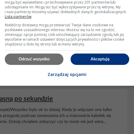
mogą być wyświetlane i przechowywane przez 201 partnerów lub
udostępniane im. Mogą też być wykorzystywane przez tę witrynę. My
i nasi partnerzy możemy używać dokładnych danych geolokalizacyjnych.
Lista partnerów
Niektórzy dostawcy mogą przetwarzać Twoje dane osobowe na
podstawie uzasadnionego interesu. Możesz się na to nie zgodzić,
zmieniając opcje poniżej. Link umożliwiający zarządzanie zgodą lub jej
u sople na stałe świecenie?
wycofanie w ramach ustawień dotyczących prywatności i plików cookie
znajdziesz u dołu tej strony lub w menu witryny.
.elektroda.pl/2772928100_1... Według mnie źle wskazałeś co ma
tyrystor) z Anodą- czyli podałeś napięcie 230V (przez lampki
Odrzuć wszystko
Akceptuję
winien zewrzeć anodę z katodą....
Zarządzaj opcjami
 Wyświetleń: 6381
asną po sekundzie
e)Wszystko było ok to dzisiaj. Kiedy je włączam one tylko
przygodę podczas zawieszania ich a mianowicie kabelek się
ze. Dzisiaj chciałem zobaczyć czy to może nie jest wina...