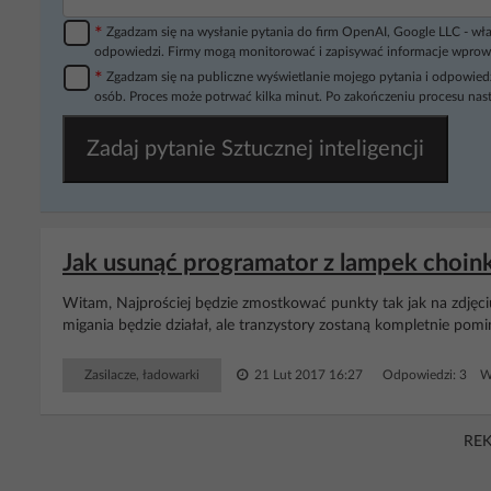
*
Zgadzam się na wysłanie pytania do firm OpenAI, Google LLC - wła
odpowiedzi. Firmy mogą monitorować i zapisywać informacje wprow
*
Zgadzam się na publiczne wyświetlanie mojego pytania i odpowiedz
osób. Proces może potrwać kilka minut. Po zakończeniu procesu nast
Zadaj pytanie Sztucznej inteligencji
Jak usunąć programator z lampek choi
Witam, Najprościej będzie zmostkować punkty tak jak na zdję
migania będzie działał, ale tranzystory zostaną kompletnie pomin
Zasilacze, ładowarki
21 Lut 2017 16:27
Odpowiedzi: 3 Wy
RE