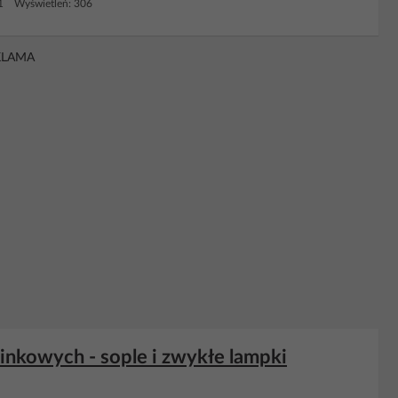
 1 Wyświetleń: 306
KLAMA
nkowych - sople i zwykłe lampki