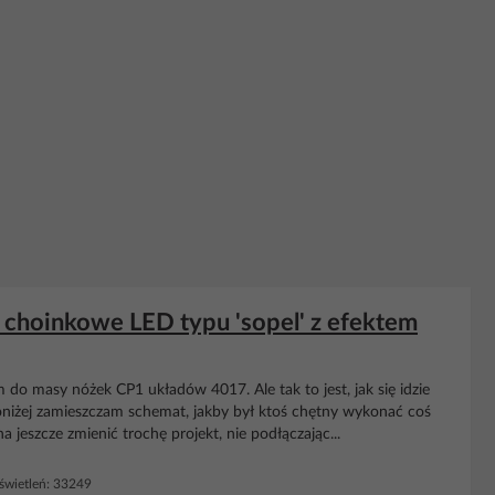
e choinkowe LED typu 'sopel' z efektem
o masy nóżek CP1 układów 4017. Ale tak to jest, jak się idzie
Poniżej zamieszczam schemat, jakby był ktoś chętny wykonać coś
eszcze zmienić trochę projekt, nie podłączając...
wietleń: 33249