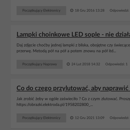
Początkujący Elektronicy
18 Gru 2016 13:28
Odpowiedzi:
Lampki choinkowe LED sople - nie działa
Daj zdjęcie choćby jednej lampki z bliska, obojętne czy świec
przerwę. Metodą pół na pół a potem znowu na pół itd...
Początkujący Naprawy
24 Lut 2018 14:32
Odpowiedzi: 1
Co do czego przylutować, aby naprawić
Jak zrobić żeby w ogóle zaświeciło ? Co z czym zlutować. Pros
https://obrazki.elektroda.pl/1958202800_...
Początkujący Elektronicy
12 Gru 2021 13:09
Odpowiedzi: