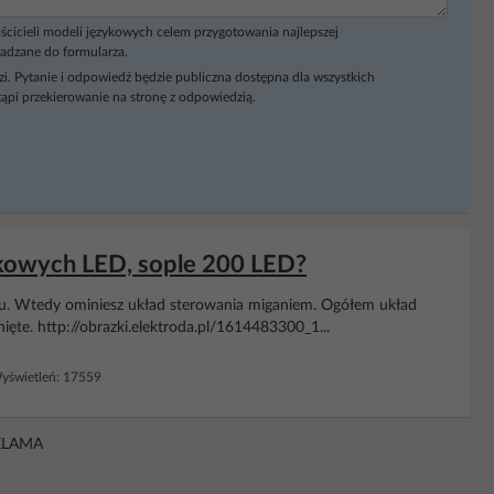
ścicieli modeli językowych celem przygotowania najlepszej
adzane do formularza.
i. Pytanie i odpowiedź będzie publiczna dostępna dla wszystkich
ąpi przekierowanie na stronę z odpowiedzią.
nkowych LED, sople 200 LED?
ciu. Wtedy ominiesz układ sterowania miganiem. Ogółem układ
ięte. http://obrazki.elektroda.pl/1614483300_1...
świetleń: 17559
KLAMA