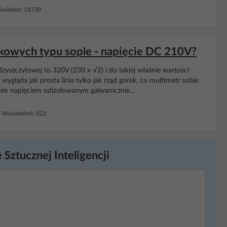
wietleń: 16739
kowych typu sople - napięcie DC 210V?
zyszczytowej to 320V (230 x √2) i do takiej właśnie wartości
wygląda jak prosta linia tylko jak rząd górek, co multimetr sobie
skim napięciem odizolowanym galwanicznie...
 Wyświetleń: 822
 Sztucznej Inteligencji