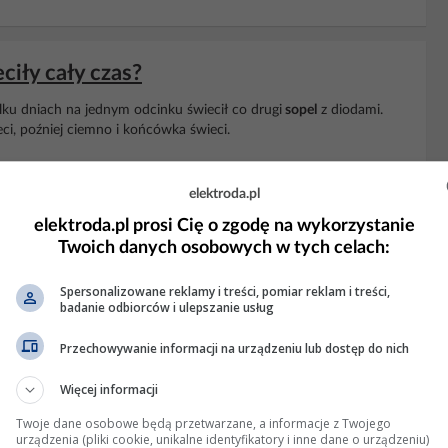
ciły cały czas?
lku dniach na jednym odcinku świecił co drugi
sopel
z diodami.
eci, poźniej ciemno i końcówka świeci.
 99 Wyświetleń: 78939
elektroda.pl
elektroda.pl prosi Cię o zgodę na wykorzystanie
KLAMA
Twoich danych osobowych w tych celach:
Spersonalizowane reklamy i treści, pomiar reklam i treści,
badanie odbiorców i ulepszanie usług
Przechowywanie informacji na urządzeniu lub dostęp do nich
Więcej informacji
Twoje dane osobowe będą przetwarzane, a informacje z Twojego
urządzenia (pliki cookie, unikalne identyfikatory i inne dane o urządzeniu)