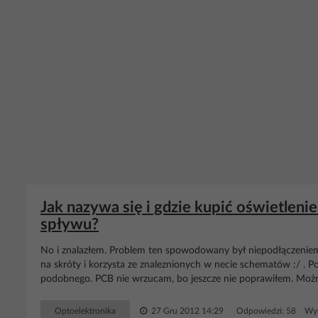
Jak nazywa się i gdzie kupić oświetleni
spływu?
No i znalazłem. Problem ten spowodowany był niepodłączeniem d
na skróty i korzysta ze znaleznionych w necie schematów :/ . 
podobnego. PCB nie wrzucam, bo jeszcze nie poprawiłem. Można j
Optoelektronika
27 Gru 2012 14:29
Odpowiedzi: 58 Wyś