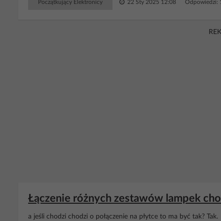
Początkujący Elektronicy
22 Sty 2025 12:08
Odpowiedzi:
RE
Łączenie różnych zestawów lampek choi
a jeśli chodzi chodzi o połączenie na płytce to ma być tak? Tak.