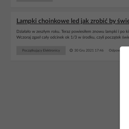
Lampki choinkowe led jak zrobić by świe
Działało w zeszłym roku. Teraz powiesiłem znowu lampki i po ki
Wczoraj zgasł cały odcinek ok 1/3 w środku, czyli początek świ
Początkujący Elektronicy
30 Gru 2021 17:46
Odpowiedzi:
RE