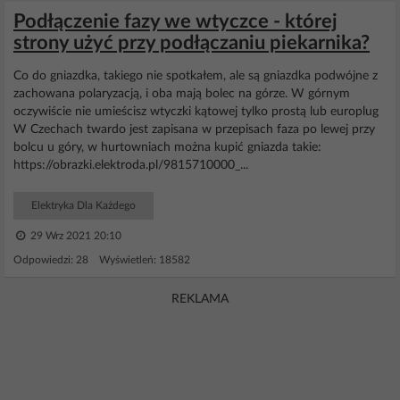
Podłączenie fazy we wtyczce - której
strony użyć przy podłączaniu piekarnika?
Co do gniazdka, takiego nie spotkałem, ale są gniazdka podwójne z
zachowana polaryzacją, i oba mają bolec na górze. W górnym
oczywiście nie umieścisz wtyczki kątowej tylko prostą lub europlug
W Czechach twardo jest zapisana w przepisach faza po lewej przy
bolcu u góry, w hurtowniach można kupić gniazda takie:
https://obrazki.elektroda.pl/9815710000_...
Elektryka Dla Każdego
29 Wrz 2021 20:10
Odpowiedzi: 28 Wyświetleń: 18582
REKLAMA