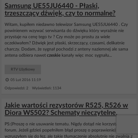
Samsung UE55JU6440 - Płaski,
trzeszczący dźwięk, czy to normalne?
Witam, kupiłem niedawno telewizor Samsung UE55JU6440 . Czy
powinienem wzywać serwisanta do dźwięku który wyraźnie nie
przystaje na cenę tego tv ? Czy może po prostu za wiele
oczekiwałem? Dźwięk jest płaski, skrzeczący, czasami, delikatnie
charczy. Dodam, że sygnał pochodzi z anteny naziemnej ale sama
antena odbiera nawet
czeskie
kanały więc moc sygnału...
RTV Użytkowy
05 Lut 2016 11:19
Odpowiedzi: 2 Wyświetleń: 1134
Jakie wartości rezystorów R525, R526 w
Diora WS502? Schematy nieczytelne.
PS:(Proszę o nie usuwanie tematu. Nigdy dotąd nie korzystałem z
forum. Jeżeli gdzieś popełniłem błąd proszę o poprawienie) IMHO,
wzruszyłem się do łez, ale takie tłumaczenie absolutnie nie zwalnia z