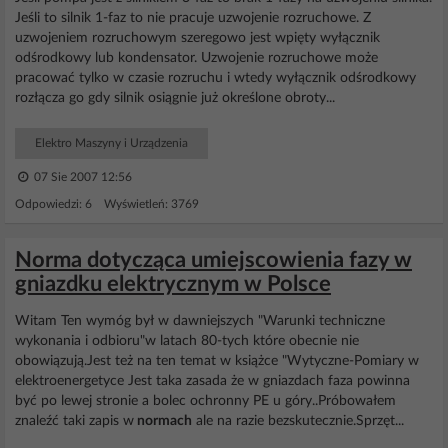
Jeśli to silnik 1-faz to nie pracuje uzwojenie rozruchowe. Z
uzwojeniem rozruchowym szeregowo jest wpięty wyłącznik
odśrodkowy lub kondensator. Uzwojenie rozruchowe może
pracować tylko w czasie rozruchu i wtedy wyłącznik odśrodkowy
rozłącza go gdy silnik osiągnie już określone obroty...
Elektro Maszyny i Urządzenia
07 Sie 2007 12:56
Odpowiedzi: 6 Wyświetleń: 3769
Norma dotycząca umiejscowienia fazy w
gniazdku elektrycznym w Polsce
Witam Ten wymóg był w dawniejszych "Warunki techniczne
wykonania i odbioru"w latach 80-tych które obecnie nie
obowiązują.Jest też na ten temat w książce "Wytyczne-Pomiary w
elektroenergetyce Jest taka zasada że w gniazdach faza powinna
być po lewej stronie a bolec ochronny PE u góry..Próbowałem
znaleźć taki zapis w
normach
ale na razie bezskutecznie.Sprzęt...