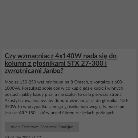
Czy wzmacniacz 4x140W nada się do
kolumn z głośnikami STX 27-300 i
zwrotnicami Janbo?
Moc ze 150-250 wat minimum na 8 Omach, z kontaktu z 600-
1000VA. Poszukasz sobie coś w co kupić gdzie kupic i winnych
postach, jakby kazdy pisał a nie szukał to cała pierwsza strona
Akustyki zawalona byłaby doboru wzmanciacza do głośnika. 150-
250W to w przypadku samego glośnika basowego, Ty masz tam
jeszcze ARP 150 - który przed filtrem o cięciach podanych...
Audio Estradowe, Sceniczne, Studyjne
01 Sty 2006 21:12