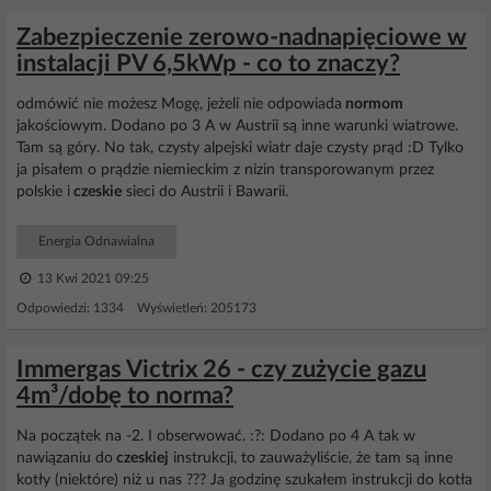
Zabezpieczenie zerowo-nadnapięciowe w
instalacji PV 6,5kWp - co to znaczy?
odmówić nie możesz Mogę, jeżeli nie odpowiada
normom
jakościowym. Dodano po 3 A w Austrii są inne warunki wiatrowe.
Tam są góry. No tak, czysty alpejski wiatr daje czysty prąd :D Tylko
ja pisałem o prądzie niemieckim z nizin transporowanym przez
polskie i
czeskie
sieci do Austrii i Bawarii.
Energia Odnawialna
13 Kwi 2021 09:25
Odpowiedzi: 1334 Wyświetleń: 205173
Immergas Victrix 26 - czy zużycie gazu
4m³/dobę to norma?
Na początek na -2. I obserwować. :?: Dodano po 4 A tak w
nawiązaniu do
czeskiej
instrukcji, to zauważyliście, że tam są inne
kotły (niektóre) niż u nas ??? Ja godzinę szukałem instrukcji do kotła