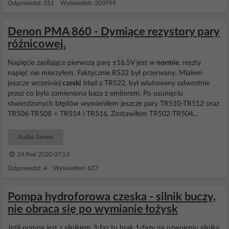
Odpowiedzi: 351 Wyświetleń: 203999
Denon PMA 860 - Dymiące rezystory pary
różnicowej.
Napięcie zasilające pierwszą parę ±16.5V jest w
normie
, reszty
napięć nie mierzyłem. Faktycznie R532 był przerwany. Miałem
jeszcze wcześniej
czeski
błąd z TR522, był wlutowany odwrotnie
przez co była zamieniona baza z emiterem. Po usunięciu
stwierdzonych błędów wymieniłem jeszcze pary TR510-TR512 oraz
TR506-TR508 + TR514 i TR516. Zostawiłem TR502-TR504...
Audio Serwis
24 Kwi 2020 07:53
Odpowiedzi: 4 Wyświetleń: 627
Pompa hydroforowa czeska - silnik buczy,
nie obraca się po wymianie łożysk
Jeśli pompa jest z silnikiem 3-faz to brak 1-fazy na uzwojeniu silnika.