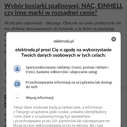
Wybór kosiarki spalinowej: NAC, EINHELL
czy inne marki w rozsądnej cenie?
Wyżej jest odpowiedź - dlaczego. Obecnie na rynku praktycznie nie
ma silników dwusuwowych do kosiarek, a te które są posiadają
olbrzymią cenę. Dwusuwy wyleciały ze wzgledu na
normy
czystości
spalin. Moja rada. Poszukaj silnika Jikov (Czeska konstrukcja w
elektroda.pl
Polsce nowy cieżko kupić ale czesi jeszcze sprzedają - mają pewnie
elektroda.pl prosi Cię o zgodę na wykorzystanie
jakieś pozwolenie zwalniające...
Twoich danych osobowych w tych celach:
Inne Silniki Spalinowe
Spersonalizowane reklamy i treści, pomiar reklam i
treści, badanie odbiorców i ulepszanie usług
19 Lut 2019 16:28
Przechowywanie informacji na urządzeniu lub dostęp
Odpowiedzi: 241 Wyświetleń: 410546
do nich
Petycja do Ministra Środowiska - jak palić
Więcej informacji
bez dymu
Twoje dane osobowe będą przetwarzane, a informacje
z Twojego urządzenia (pliki cookie, unikalne identyfikatory
Masz biznesplan na sprzedaż doskonałych kociołków po 5 tys zł z
i inne dane o urządzeniu) mogą być wyświetlane
i przechowywane przez 201 partnerów lub udostępniane im.
10 letnią gwarancją i czekasz na pieczątkę ministra pod jakimś
Mogą też być wykorzystywane przez tę witrynę. My i nasi
dokumentem? Łap szwagra za kark i już dziś zamawiajcie te genialne