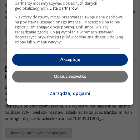
partnerzy możemy używać dokładnych danych
kociołki, a ja pogadam z okolicznymi sklepikarzami (znam
geolokalizacyjnych.
Lista partnerów
wszystkich) by wstawili to do swojej oferty, toć to doskonały biznes!
Niektórzy dostawcy mogą przetwarzać Twoje dane osobowe
Skoro Chińczycy są w stanie zrobić...
na podstawie uzasadnionego interesu. Możesz się na to nie
zgodzić, zmieniając opcje poniżej. Link umożliwiający
zarządzanie zgodą lub jej wycofanie w ramach ustawień
Systemy Grzewcze Użytkowy
dotyczących prywatności i plików cookie znajdziesz u dołu tej
strony lub w menu witryny.
22 Maj 2023 19:16
Odpowiedzi: 1295 Wyświetleń: 73530
Akceptuję
Nietypowy przewód symetryczny -
pytanie o impedancję
Odrzuć wszystko
Bardzo dziękuję. To wygląda na ten
czeski
. Mam też czarny, który
Zarządzaj opcjami
dokładnie odpowiada temu ze zdjęcia. Znalazłem tez polską
normę
dot. przewodów symetrycznych i tam również jest opisany przewód
cieńszy, z pojedynczymi żyłami, ale wymiary ma nieco inne niż mój.
Grubsze żyły i większy rozstaw. Dzięki za to zdjęcie. Bardzo mi Pan
pomógł. https://obrazki.elektroda.pl/1343901900_...
Instalacje antenowe początkujący