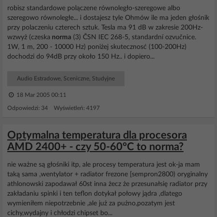
robisz standardowe polączene równoległo-szeregowe albo
szeregowo równoległe... i dostajesz tyle Ohmów ile ma jeden głośnik
przy polaczeniu czterech sztuk. Tesla ma 91 dB w zakresie 200Hz-
wzwyż (czeska
norma
(3) ČSN IEC 268-5, standardní ozvučnice.
1W, 1 m, 200 - 10000 Hz) poniżej skutecznosć (100-200Hz)
dochodzi do 94dB przy około 150 Hz.. i dopiero...
Audio Estradowe, Sceniczne, Studyjne
18 Mar 2005 00:11
Odpowiedzi: 34 Wyświetleń: 4197
Optymalna temperatura dla procesora
AMD 2400+ - czy 50-60°C to norma?
nie ważne są głośniki itp, ale procesy temperatura jest ok-ja mam
taką sama ,wentylator + radiator frezone [sempron2800) oryginalny
athlonowski zapodawał 60st inna żecz że przesunałsię radiator przy
zakładaniu spinki i ten teflon dotykał połowy jądra ,dlatego
wymieniłem niepotrzebnie ,ale już za pużno,pozatym jest
cichy,wydajny i chłodzi chipset bo...