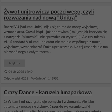
Żywot unitrowicza poczciwego, czyli
rozważania nad nową "Unitrą"
Raczej VU (Volume Units), nijak się to ma do mocy wyjściowej
wzmacniacza.
Czeski
błąd - już poprawiam ( tak jest jak korzysta się
z narzędzia "pisownia" i nie sprawdza co wyszło) ;). Ale czy miernik
VU, S tandard V olume I ndicator nie ma nic wspólnego z mocą
wyjściową wzmacniacza? Duże uproszczenie. Na tej zasadzie nie ma
nic wspólnego z całym torem...
Artykuły
04 Lis 2025 19:40
Odpowiedzi: 4228 Wyświetleń: 146952
Crazy Dance - karuzela lunaparkowa
1) Witam i od razu gratuluję pomysłu i wykonania. Ale jako
automatyk muszę skrytykować
czeskie
wykonanie szafki
sterowniczej i pulpitu. No po prostu rzemiosło, domowa robota