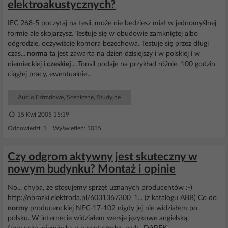
elektroakustycznych?
IEC 268-5 poczytaj na tesli, może nie bedziesz miał w jednomyślnej
formie ale skojarzysz. Testuje się w obudowie zamkniętej albo
odgrodzie, oczywiście komora bezechowa. Testuje się przez długi
czas...
norma
ta jest zawarta na dzien dzisiejszy i w polskiej i w
niemieckiej i
czeskiej
... Tonsil podaje na przykład różnie. 100 godzin
ciągłej pracy, ewentualnie...
Audio Estradowe, Sceniczne, Studyjne
15 Kwi 2005 15:19
Odpowiedzi: 1 Wyświetleń: 1035
Czy odgrom aktywny jest skuteczny w
nowym budynku? Montaż i opinie
No... chyba, że stosujemy sprzęt uznanych producentów :-)
http://obrazki.elektroda.pl/6031367300_1... (z katalogu ABB) Co do
normy
producenckiej NFC-17-102 nigdy jej nie widziałem po
polsku. W internecie widziałem wersje językowe angielską,