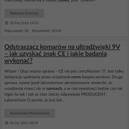
francuską, niemiecką a nawet
czeską
. pzdr -DAREK-
Elektryka Ochrona
20 Paź 2016 14:53
Odpowiedzi: 52 Wyświetleń: 32529
Odstraszacz komarów na ultradźwięki 9V
– jak uzyskać znak CE i jakie badania
wykonać?
Witam ! Otoz wazna sprawa - CE nie jest certyfikatem !!!! Jest tylko
deklaracja spelniania przez urzadzenie
norm
bezpieczenstwa. Druga
sprawa, nawet jezeli laboratorium akredytowane stwierdzi, ze
urzadzenie miesci sie w
normach
, a w rzeczywistosci bedzie cos nie
teges to tak i tak za stan rzeczy odpowiada PRODUCENT.
Laboratrium Ci powie, ze jest lub...
Automatyka Przemysłowa
06 Sty 2021 08:59