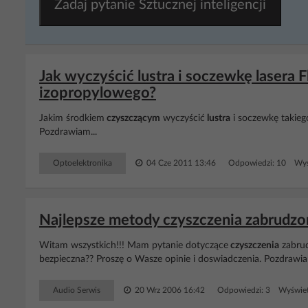
Zadaj pytanie Sztucznej inteligencji
Jak wyczyścić lustra i soczewkę lasera 
izopropylowego?
Jakim środkiem
czyszczącym
wyczyścić
lustra
i soczewkę takieg
Pozdrawiam...
Optoelektronika
04 Cze 2011 13:46
Odpowiedzi: 10 Wyś
Najlepsze metody czyszczenia zabrudzon
Witam wszystkich!!! Mam pytanie dotyczące
czyszczenia
zabru
bezpieczna?? Proszę o Wasze opinie i doswiadczenia. Pozdrawi
Audio Serwis
20 Wrz 2006 16:42
Odpowiedzi: 3 Wyświet