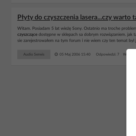
Płyty do czyszczenia lasera...czy warto 
Witam. Posiadam 5 lat wieżę Sony. Ostatnio ma troche problem
czyszczące
dostępne w sklepach sa dobrym rozwiązaniem. jak tak 
sie zarejestrowałem na tym forum i nie wiem czy ten temat byl j
Audio Serwis
05 Maj 2006 15:40
Odpowiedzi: 7 Wyświet
RE