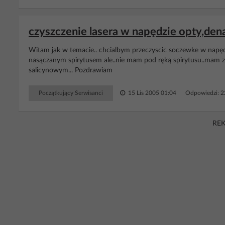
czyszczenie lasera w napędzie opty,de
Witam jak w temacie.. chcialbym przeczyscic soczewke w napędz
nasączanym spirytusem ale..nie mam pod ręką spirytusu..mam za
salicynowym... Pozdrawiam
Początkujący Serwisanci
15 Lis 2005 01:04
Odpowiedzi: 
RE