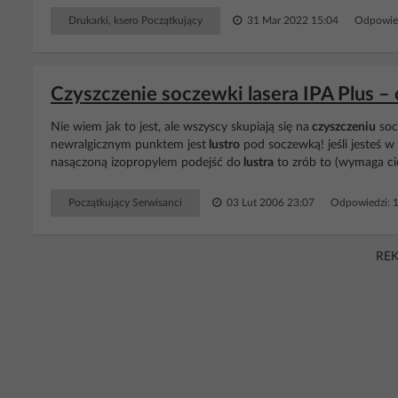
Drukarki, ksero Początkujący
31 Mar 2022 15:04
Odpowie
Czyszczenie soczewki lasera IPA Plus –
Nie wiem jak to jest, ale wszyscy skupiają się na
czyszczeniu
soc
newralgicznym punktem jest
lustro
pod soczewką! jeśli jesteś 
nasączoną izopropylem podejść do
lustra
to zrób to (wymaga cier
Początkujący Serwisanci
03 Lut 2006 23:07
Odpowiedzi: 
RE