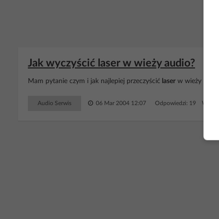
Jak wyczyścić laser w wieży audio?
Mam pytanie czym i jak najlepiej przeczyścić
laser
w wieży za ws
Audio Serwis
06 Mar 2004 12:07
Odpowiedzi: 19 Wyświe
RE