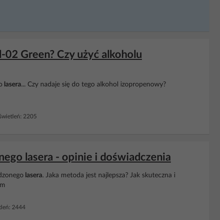
Fl-02 Green? Czy użyć alkoholu
o
lasera
... Czy nadaje się do tego alkohol izopropenowy?
wietleń: 2205
ego lasera - opinie i doświadczenia
dzonego
lasera
. Jaka metoda jest najlepsza? Jak skuteczna i
am
leń: 2444