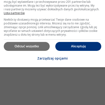
mogą być wyświetlane i przechowywane przez 201 partnerów lub
udostępniane im. Mogą też być wykorzystywane przez tę witrynę. My
i nasi partnerzy możemy używać dokładnych danych geolokalizacyjnych.
Lista partnerów
Niektórzy dostawcy mogą przetwarzać Twoje dane osobowe na
podstawie uzasadnionego interesu. Możesz się na to nie zgodzić,
zmieniając opcje poniżej. Link umożliwiający zarządzanie zgodą lub jej
wycofanie w ramach ustawień dotyczących prywatności i plików cookie
znajdziesz u dołu tej strony lub w menu witryny.
zelką pomoc z góry dziękuje
Odrzuć wszystko
Akceptuję
tleń: 4389
Zarządzaj opcjami
KLAMA