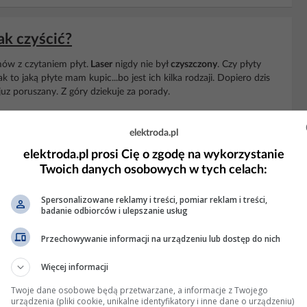
tak czyścić?
ów z czytaniem płyt.
Laser
nigdy nie był
czyszczony
. Czy płyty
to jaką płyte mam kupic...bo jest ich kilka rodzaji. Dopiero dzis
uz poruszany. Z góry dziekuje za porady.
leń: 6602
elektroda.pl
elektroda.pl prosi Cię o zgodę na wykorzystanie
KLAMA
Twoich danych osobowych w tych celach:
Spersonalizowane reklamy i treści, pomiar reklam i treści,
badanie odbiorców i ulepszanie usług
Przechowywanie informacji na urządzeniu lub dostęp do nich
Więcej informacji
Twoje dane osobowe będą przetwarzane, a informacje z Twojego
urządzenia (pliki cookie, unikalne identyfikatory i inne dane o urządzeniu)