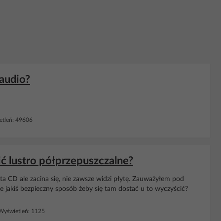
 audio?
tleń: 49606
 lustro półprzepuszczalne?
ta CD ale zacina się, nie zawsze widzi płytę. Zauważyłem pod
je jakiś bezpieczny sposób żeby się tam dostać u to wyczyścić?
yświetleń: 1125