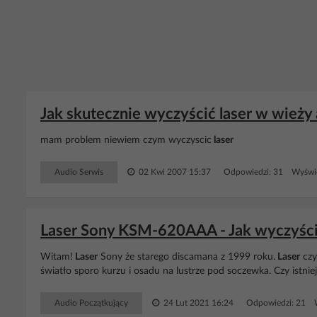
Jak skutecznie wyczyścić laser w wieży
mam problem niewiem czym wyczyscic
laser
Audio Serwis
02 Kwi 2007 15:37
Odpowiedzi: 31 Wyświe
Laser Sony KSM-620AAA - Jak wyczyścić
Witam!
Laser
Sony że starego discamana z 1999 roku.
Laser
czy
światło sporo kurzu i osadu na lustrze pod soczewka. Czy istnie
Audio Początkujący
24 Lut 2021 16:24
Odpowiedzi: 21 W