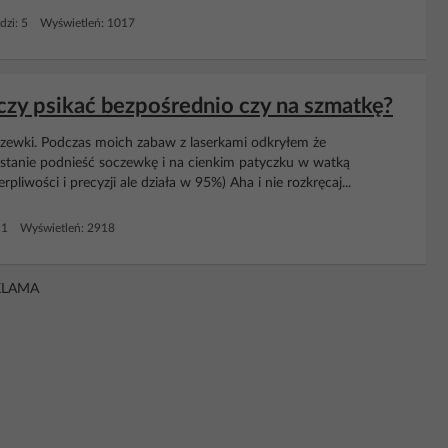
dzi: 5 Wyświetleń: 1017
 czy psikać bezpośrednio czy na szmatkę?
zewki. Podczas moich zabaw z laserkami odkryłem że
w stanie podnieść soczewkę i na cienkim patyczku w watką
pliwości i precyzji ale działa w 95%) Aha i nie rozkręcaj...
11 Wyświetleń: 2918
KLAMA