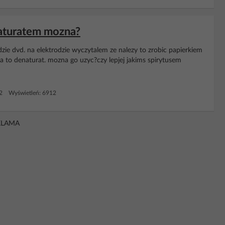
naturatem mozna?
ie dvd. na elektrodzie wyczytalem ze nalezy to zrobic papierkiem
 to denaturat. mozna go uzyc?czy lepjej jakims spirytusem
22 Wyświetleń: 6912
KLAMA