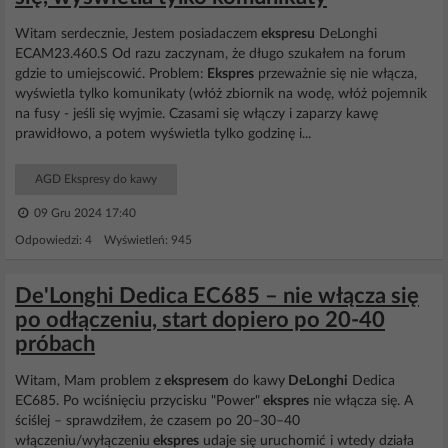
Witam serdecznie, Jestem posiadaczem
ekspresu
DeLonghi
ECAM23.460.S Od razu zaczynam, że długo szukałem na forum
gdzie to umiejscowić. Problem:
Ekspres
przeważnie się nie włącza,
wyświetla tylko komunikaty (włóż zbiornik na wodę, włóż pojemnik
na fusy - jeśli się wyjmie. Czasami się włączy i zaparzy kawę
prawidłowo, a potem wyświetla tylko godzinę i...
AGD Ekspresy do kawy
09 Gru 2024 17:40
Odpowiedzi: 4 Wyświetleń: 945
De'Longhi Dedica EC685 – nie włącza się
po odłączeniu, start dopiero po 20-40
próbach
Witam, Mam problem z
ekspresem
do kawy
DeLonghi
Dedica
EC685. Po wciśnięciu przycisku "Power"
ekspres
nie włącza się. A
ściślej – sprawdziłem, że czasem po 20–30–40
włączeniu/wyłączeniu
ekspres
udaje się uruchomić i wtedy działa