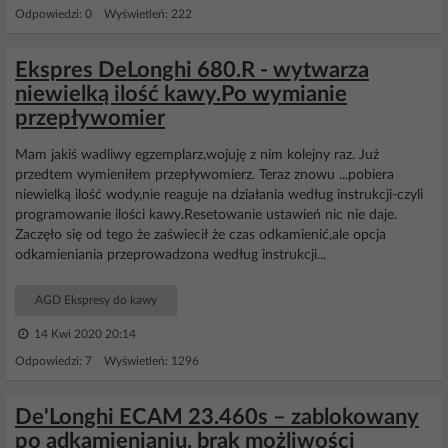
Odpowiedzi: 0 Wyświetleń: 222
Ekspres DeLonghi 680.R - wytwarza
niewielką ilość kawy.Po wymianie
przepływomier
Mam jakiś wadliwy egzemplarz,wojuję z nim kolejny raz. Już
przedtem wymieniłem przepływomierz. Teraz znowu ...pobiera
niewielką ilość wody,nie reaguje na działania według instrukcji-czyli
programowanie ilości kawy.Resetowanie ustawień nic nie daje.
Zaczęło się od tego że zaświecił że czas odkamienić,ale opcja
odkamieniania przeprowadzona według instrukcji...
AGD Ekspresy do kawy
14 Kwi 2020 20:14
Odpowiedzi: 7 Wyświetleń: 1296
De'Longhi ECAM 23.460s – zablokowany
po adkamienianiu, brak możliwości