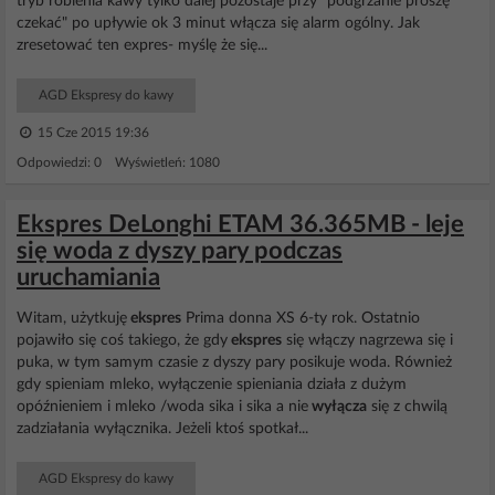
tryb robienia kawy tylko dalej pozostaje przy "podgrzanie proszę
czekać" po upływie ok 3 minut włącza się alarm ogólny. Jak
zresetować ten expres- myślę że się...
AGD Ekspresy do kawy
15 Cze 2015 19:36
Odpowiedzi: 0 Wyświetleń: 1080
Ekspres DeLonghi ETAM 36.365MB - leje
się woda z dyszy pary podczas
uruchamiania
Witam, użytkuję
ekspres
Prima donna XS 6-ty rok. Ostatnio
pojawiło się coś takiego, że gdy
ekspres
się włączy nagrzewa się i
puka, w tym samym czasie z dyszy pary posikuje woda. Również
gdy spieniam mleko, wyłączenie spieniania działa z dużym
opóźnieniem i mleko /woda sika i sika a nie
wyłącza
się z chwilą
zadziałania wyłącznika. Jeżeli ktoś spotkał...
AGD Ekspresy do kawy