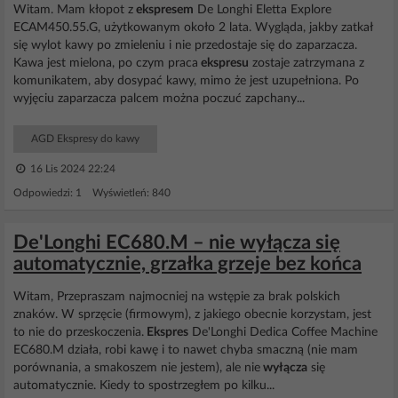
Witam. Mam kłopot z
ekspresem
De Longhi Eletta Explore
ECAM450.55.G, użytkowanym około 2 lata. Wygląda, jakby zatkał
się wylot kawy po zmieleniu i nie przedostaje się do zaparzacza.
Kawa jest mielona, po czym praca
ekspresu
zostaje zatrzymana z
komunikatem, aby dosypać kawy, mimo że jest uzupełniona. Po
wyjęciu zaparzacza palcem można poczuć zapchany...
AGD Ekspresy do kawy
16 Lis 2024 22:24
Odpowiedzi: 1 Wyświetleń: 840
De'Longhi EC680.M – nie wyłącza się
automatycznie, grzałka grzeje bez końca
Witam, Przepraszam najmocniej na wstępie za brak polskich
znaków. W sprzęcie (firmowym), z jakiego obecnie korzystam, jest
to nie do przeskoczenia.
Ekspres
De'Longhi Dedica Coffee Machine
EC680.M działa, robi kawę i to nawet chyba smaczną (nie mam
porównania, a smakoszem nie jestem), ale nie
wyłącza
się
automatycznie. Kiedy to spostrzegłem po kilku...