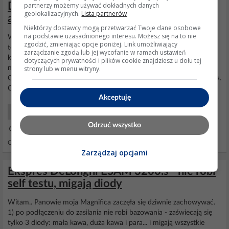
DeLonghi ECP 31.21 - jak dostać się do
partnerzy możemy używać dokładnych danych
geolokalizacyjnych.
Lista partnerów
aby rozkręcić termika
Niektórzy dostawcy mogą przetwarzać Twoje dane osobowe
na podstawie uzasadnionego interesu. Możesz się na to nie
Witam, W
ekspresie
kolbowym
DeLonghi
ECP 31.21 fiksuje chyba
zgodzić, zmieniając opcje poniżej. Link umożliwiający
termik. Jak włączam
ekspres
wyłącza się po 8 sekundach. By zrobić
zarządzanie zgodą lub jej wycofanie w ramach ustawień
kawę muszę stale włączać przycisk z boku. Jednak co ciekawe
dotyczących prywatności i plików cookie znajdziesz u dołu tej
strony lub w menu witryny.
nieraz jest czas, że
ekspres
działa normalnie, by po chwili fiksować.
Odkręciłem dół, ale tam dojście tylko do płytki zbiornika i włącznika.
Odkręcając dwie śrubki...
Akceptuję
AGD Ekspresy do kawy
Odrzuć wszystko
27 Lis 2020 11:30
Odpowiedzi: 3 Wyświetleń: 1707
Zarządzaj opcjami
Ekspres DeLonghi ESAM 3200.s - nie robi
self testu, migają diody
Witam.. Panowie moja Magnifica zaczęła się dziwnie zachowywać.
1) po podłączeniu do zasilania nie robi bazowania - zaświecają się
tylko 3 diody: mała kawa, duża kawa i para... i migają wszystkie