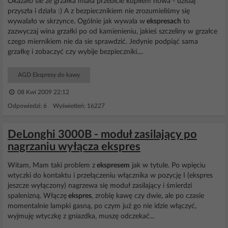
Okazało sie że grzałka miała przebicie kupiłem nowa - dzisiaj
przyszła i działa :) A z bezpiecznikiem nie zrozumieliśmy się
wywalało w skrzynce. Ogólnie jak wywala w
ekspresach
to
zazwyczaj wina grzałki po od kamienieniu, jakieś szczeliny w grzałce
czego miernikiem nie da sie sprawdzić. Jedynie podpiąć sama
grzałkę i zobaczyć czy wybije bezpieczniki....
AGD Ekspresy do kawy
08 Kwi 2009 22:12
Odpowiedzi: 6 Wyświetleń: 16227
DeLonghi 3000B - moduł zasilający po
nagrzaniu wyłącza ekspres
Witam, Mam taki problem z
ekspresem
jak w tytule. Po wpięciu
wtyczki do kontaktu i przełączeniu włącznika w pozycję I (ekspres
jeszcze wyłączony) nagrzewa się moduł zasilający i śmierdzi
spalenizną. Włączę
ekspres
, zrobię kawę czy dwie, ale po czasie
momentalnie lampki gasną, po czym już go nie idzie włączyć,
wyjmuję wtyczkę z gniazdka, muszę odczekać...