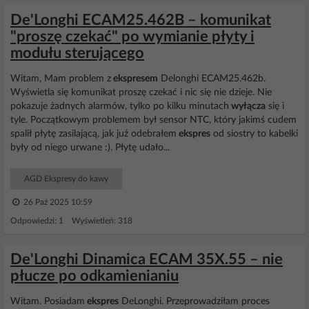
De'Longhi ECAM25.462B – komunikat
"proszę czekać" po wymianie płyty i
modułu sterującego
Witam, Mam problem z
ekspresem
Delonghi ECAM25.462b.
Wyświetla się komunikat proszę czekać i nic się nie dzieje. Nie
pokazuje żadnych alarmów, tylko po kilku minutach
wyłącza
się i
tyle. Początkowym problemem był sensor NTC, który jakimś cudem
spalił płytę zasilającą, jak już odebrałem
ekspres
od siostry to kabelki
były od niego urwane :). Płytę udało...
AGD Ekspresy do kawy
26 Paź 2025 10:59
Odpowiedzi: 1 Wyświetleń: 318
De'Longhi Dinamica ECAM 35X.55 – nie
płucze po odkamienianiu
Witam. Posiadam
ekspres
DeLonghi. Przeprowadziłam proces