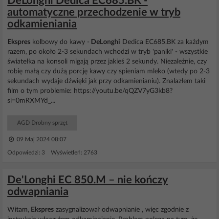
DeLonghi Dedica EC685.BK -
automatyczne przechodzenie w tryb
odkamieniania
Ekspres
kolbowy do kawy -
DeLonghi
Dedica EC685.BK za każdym
razem, po około 2-3 sekundach wchodzi w tryb 'paniki' - wszystkie
światełka na konsoli migają przez jakieś 2 sekundy. Niezależnie, czy
robię małą czy dużą porcję kawy czy spieniam mleko (wtedy po 2-3
sekundach wydaje dźwięki jak przy odkamienianiu). Znalazłem taki
film o tym problemie: https://youtu.be/qQZV7yG3kb8?
si=0mRXMYd_...
AGD Drobny sprzęt
09 Maj 2024 08:07
Odpowiedzi: 3 Wyświetleń: 2763
De'Longhi EC 850.M – nie kończy
odwapniania
Witam,
Ekspres
zasygnalizował odwapnianie , więc zgodnie z