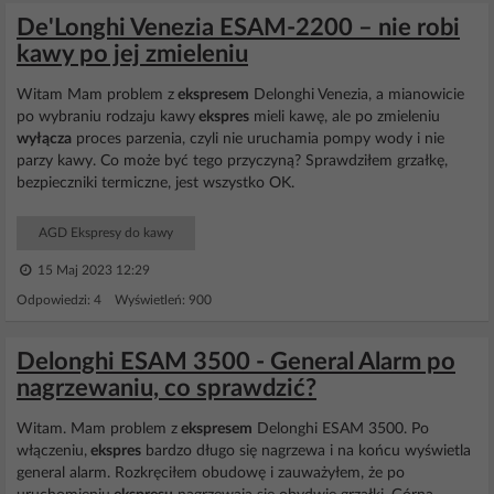
De'Longhi Venezia ESAM-2200 – nie robi
kawy po jej zmieleniu
Witam Mam problem z
ekspresem
Delonghi Venezia, a mianowicie
po wybraniu rodzaju kawy
ekspres
mieli kawę, ale po zmieleniu
wyłącza
proces parzenia, czyli nie uruchamia pompy wody i nie
parzy kawy. Co może być tego przyczyną? Sprawdziłem grzałkę,
bezpieczniki termiczne, jest wszystko OK.
AGD Ekspresy do kawy
15 Maj 2023 12:29
Odpowiedzi: 4 Wyświetleń: 900
Delonghi ESAM 3500 - General Alarm po
nagrzewaniu, co sprawdzić?
Witam. Mam problem z
ekspresem
Delonghi ESAM 3500. Po
włączeniu,
ekspres
bardzo długo się nagrzewa i na końcu wyświetla
general alarm. Rozkręciłem obudowę i zauważyłem, że po