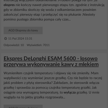
instrukcją włączyłem odkamienianie .Problem polega na tym ,że
ekspres
nie kończy nawet pierwszego etapu tzn. zgodnie z instrukcją
gdy w zbiorniku skończy się woda z odkamieniaczem powinien
zakończyć pierwszy etap i przełączyć się na płukanie .Niestety
pomimo pustego zbiornika pompa cały czas...
AGD Ekspresy do kawy
11 Paź 2024 15:31
Odpowiedzi: 10 Wyświetleń: 7011
Ekspres DeLonghi ESAM 5600 - losowo
przerywa wykonywanie kawy z mlekiem
Wymieniłem czujnik temperatury i objawy się nie zmieniły. Mam
wątpliwości czy wymieniać jeszcze grzałkę. Czy nie będzie to raczej
jakiś problem z płytą sterownika? Zakładam, że sterownik włącza
grzałkę i sprawdza za pomocą czujnika temperaturę grzałki. Jak
osiągnie ona wymaganą temperaturę, to
wyłącza
grzałkę. U mnie
wygląda na to jakby grzałka rozgrzewała...