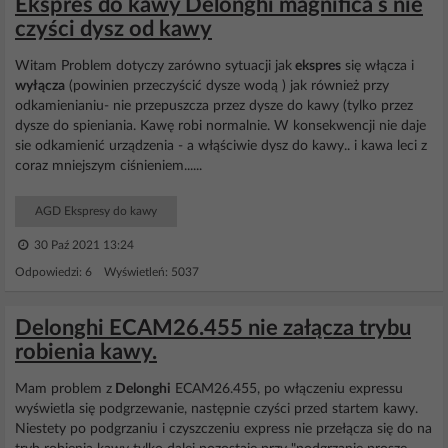
Ekspres do kawy Delonghi magnifica s nie
czyści dysz od kawy
Witam Problem dotyczy zarówno sytuacji jak
ekspres
się włącza i
wyłącza
(powinien przeczyścić dysze wodą ) jak również przy
odkamienianiu- nie przepuszcza przez dysze do kawy (tylko przez
dysze do spieniania. Kawę robi normalnie. W konsekwencji nie daje
sie odkamienić urządzenia - a włąściwie dysz do kawy.. i kawa leci z
coraz mniejszym ciśnieniem......
AGD Ekspresy do kawy
30 Paź 2021 13:24
Odpowiedzi: 6 Wyświetleń: 5037
Delonghi ECAM26.455 nie załącza trybu
robienia kawy.
Mam problem z
Delonghi
ECAM26.455, po włączeniu expressu
wyświetla się podgrzewanie, następnie czyści przed startem kawy.
Niestety po podgrzaniu i czyszczeniu express nie przełącza się do na