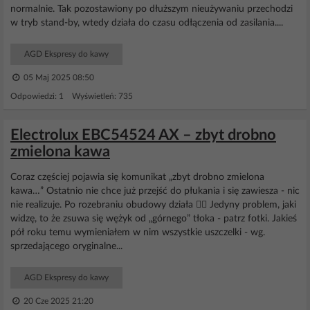
normalnie. Tak pozostawiony po dłuższym nieużywaniu przechodzi
w tryb stand-by, wtedy działa do czasu odłączenia od zasilania....
AGD Ekspresy do kawy
05 Maj 2025 08:50
Odpowiedzi: 1 Wyświetleń: 735
Electrolux EBC54524 AX – zbyt drobno
zmielona kawa
Coraz częściej pojawia się komunikat „zbyt drobno zmielona
kawa…” Ostatnio nie chce już przejść do płukania i się zawiesza - nic
nie realizuje. Po rozebraniu obudowy działa 😵‍💫 Jedyny problem, jaki
widzę, to że zsuwa się wężyk od „górnego” tłoka - patrz fotki. Jakieś
pół roku temu wymieniałem w nim wszystkie uszczelki - wg.
sprzedającego oryginalne...
AGD Ekspresy do kawy
20 Cze 2025 21:20