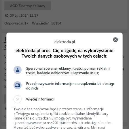
AGD Ekspresy do kawy
09 Lut 2024 12:37
Odpowiedzi: 17 Wyświetleń: 58134
Delonghi magnifica s 21.117 - Świeci się
elektroda.pl
czerwony wykrzyknik
elektroda.pl prosi Cię o zgodę na wykorzystanie
Twoich danych osobowych w tych celach:
Witam.
Ekspres
do kawy
Delonghi
magnifica s 21.117.sb. Działa bez
zarzutu do czasu wyłączenia. Jednak kiedy się
wyłącza
zapala się
Spersonalizowane reklamy i treści, pomiar reklam i
czerwona kontrolka z wykrzyknikiem. Przy
wyłączaniu
normalnie się
treści, badanie odbiorców i ulepszanie usług
płuka i w chwili gdy powinny zgasnąć wszystkie kontrolki zapala się
wykrzyknik. Najczęściej dzieje się tak gdy
wyłącza
się sam, rzadziej
Przechowywanie informacji na urządzeniu lub dostęp
gdy
wyłącza
się go...
do nich
Więcej informacji
AGD Ekspresy do kawy
Twoje dane osobowe będą przetwarzane, a informacje
29 Sie 2022 19:45
z Twojego urządzenia (pliki cookie, unikalne identyfikatory
Odpowiedzi: 4 Wyświetleń: 33684
i inne dane o urządzeniu) mogą być wyświetlane
i przechowywane przez 201 partnerów lub udostępniane im.
Mogą też być wykorzystywane przez tę witrynę. My i nasi