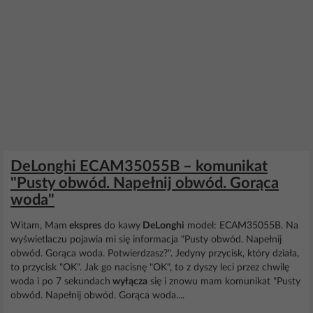
DeLonghi ECAM35055B – komunikat
"Pusty obwód. Napełnij obwód. Gorąca
woda"
Witam, Mam
ekspres
do kawy
DeLonghi
model: ECAM35055B. Na
wyświetlaczu pojawia mi się informacja "Pusty obwód. Napełnij
obwód. Gorąca woda. Potwierdzasz?". Jedyny przycisk, który działa,
to przycisk "OK". Jak go nacisnę "OK", to z dyszy leci przez chwilę
woda i po 7 sekundach
wyłącza
się i znowu mam komunikat "Pusty
obwód. Napełnij obwód. Gorąca woda....