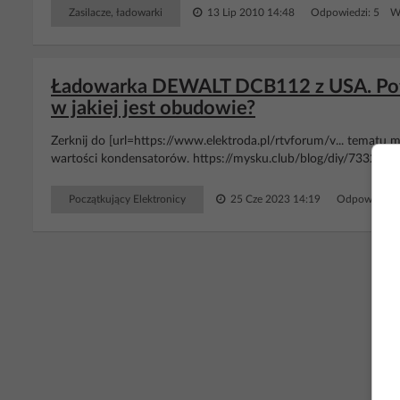
Zasilacze, ładowarki
13 Lip 2010 14:48
Odpowiedzi: 5 Wy
Ładowarka DEWALT DCB112 z USA. Potr
w jakiej jest obudowie?
Zerknij do [url=https://www.elektroda.pl/rtvforum/v... tematu m
wartości kondensatorów. https://mysku.club/blog/diy/73322.ht
Początkujący Elektronicy
25 Cze 2023 14:19
Odpowiedzi:
RE