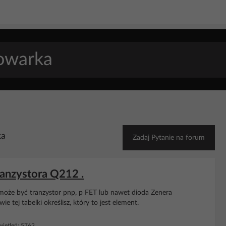
ka
Zadaj Pytanie na forum
anzystora Q212 .
 może być tranzystor pnp, p FET lub nawet dioda Zenera
e tej tabelki określisz, który to jest element.
ietleń: 5763