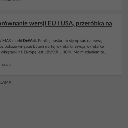
ównanie wersji EU i USA, przeróbka na
0V MAX marki
DeWalt
. Poniżej postaram się opisać naprawę
z pokaże wnętrze baterii do tej wkrętarki. Swoją wkrętarkę
wkrętarki na Europę jest 18V/XR LI-ION. Moim zdaniem te...
: 14709
KLAMA