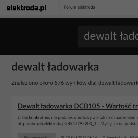
Forum elektroda
dewalt ładowarka
Znaleziono około 576 wyników dla: dewalt ładowar
Dewalt ładowarka DCB105 - Wartość tr
Jakiej konkretnie, nie podałeś obudowy a z takim oznaczeniem
http://obrazki.elektroda.pl/8547795200_1... Myślę, że na podstawi
Elektronarzędzia
20 Kwi 2017 08:14
Odpowiedzi: 5 Wyśw