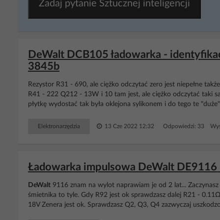
Zadaj pytanie Sztucznej inteligencji
DeWalt DCB105 ładowarka - identyfika
3845b
Rezystor R31 - 690, ale ciężko odczytać zero jest niepełne tak
R41 - 222 Q212 - 13W i 10 tam jest, ale ciężko odczytać taki 
płytkę wydostać tak była oklejona sylikonem i do tego te "duże"
Elektronarzędzia
13 Cze 2022 12:32
Odpowiedzi: 33 Wyś
Ładowarka impulsowa DeWalt DE9116 -
DeWalt
9116 znam na wylot naprawiam je od 2 lat... Zaczynasz 
śmietnika to tyle. Gdy R92 jest ok sprawdzasz dalej R21 - 0.11
18V Zenera jest ok. Sprawdzasz Q2, Q3, Q4 zazwyczaj uszkodzo