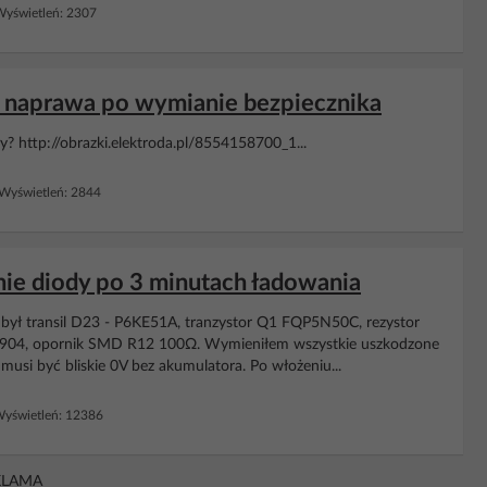
yświetleń: 2307
 naprawa po wymianie bezpiecznika
? http://obrazki.elektroda.pl/8554158700_1...
Wyświetleń: 2844
ie diody po 3 minutach ładowania
ył transil D23 - P6KE51A, tranzystor Q1 FQP5N50C, rezystor
n3904, opornik SMD R12 100Ω. Wymieniłem wszystkie uszkodzone
usi być bliskie 0V bez akumulatora. Po włożeniu...
yświetleń: 12386
KLAMA