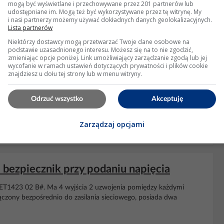
mogą być wyświetlane i przechowywane przez 201 partnerów lub
udostępniane im. Mogą też być wykorzystywane przez tę witrynę. My
i nasi partnerzy możemy używać dokładnych danych geolokalizacyjnych.
Lista partnerów
Niektórzy dostawcy mogą przetwarzać Twoje dane osobowe na
podstawie uzasadnionego interesu. Możesz się na to nie zgodzić,
zmieniając opcje poniżej. Link umożliwiający zarządzanie zgodą lub jej
wycofanie w ramach ustawień dotyczących prywatności i plików cookie
znajdziesz u dołu tej strony lub w menu witryny.
cja elementów.
Odrzuć wszystko
Akceptuję
rum/topic26...
Zarządzaj opcjami
świetleń: 1851
bezpiecznik przy podaniu napięcia
DET1423 02 B#. Ma 4 wyjścia 2 uzwojenia pomiędzy każdymi
łączony bezpośrednio do zasilania sieciowego, posiada dwa