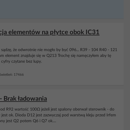
cja elementów na płytce obok IC31
że sądzę, że odwrotnie nie mogło by być 096... R39 - 104 R40 - 121
sam element znajduje się w Q213 Trochę się namęczyłem aby tę
 cyfry czytane bez lupy.
wietleń: 17466
 Brak ładowania
od R92 wartość 100Ω jeżeli jest spalony oberwał sterownik - do
Ω jest ok. Dioda D12 jest zazwyczaj pod warstwą kleju przed Irfem
ny jest Q2 potem Q6 i Q7 ok....