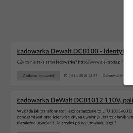
Ładowarka Dewalt DCB100 - Identyfika
CZy to nie taka sama
ładowarka
? http://www.elektroda.pl/rtvfo
Zasilacze, ładowarki
14 Lis 2015 18:57
Odpowiedzi: 4 Wy
Ładowarka DeWalt DCB1012 110V, pali 
Wygląda jak transformator, jego oznaczenie to LFU 1005V03 
odnogami jest przejście (więc chyba uwalony) Jest to dławik w
niezależne uzwojenia. Mierzyłeś po wylutowaniu jego ?