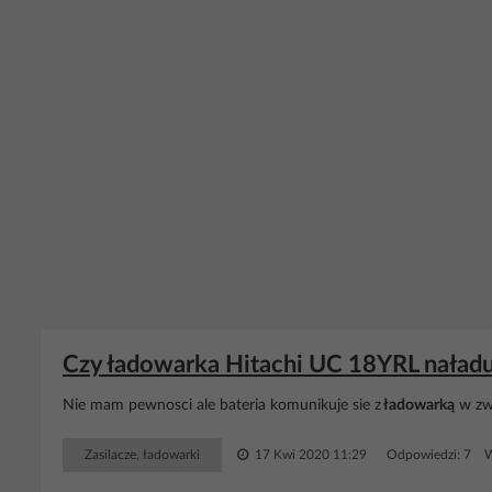
Czy ładowarka Hitachi UC 18YRL naład
Nie mam pewnosci ale bateria komunikuje sie z
ładowarką
w zwi
Zasilacze, ładowarki
17 Kwi 2020 11:29
Odpowiedzi: 7 W