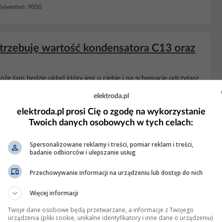
świetleń: 9050
zebuję wartość kondensatora C13 oraz
oże tam będzie układ który jest u ciebie i na schemacie odczytasz
ml
elektroda.pl
 4 Wyświetleń: 1134
elektroda.pl prosi Cię o zgodę na wykorzystanie
Twoich danych osobowych w tych celach:
KLAMA
Spersonalizowane reklamy i treści, pomiar reklam i treści,
badanie odbiorców i ulepszanie usług
Przechowywanie informacji na urządzeniu lub dostęp do nich
Więcej informacji
Twoje dane osobowe będą przetwarzane, a informacje z Twojego
urządzenia (pliki cookie, unikalne identyfikatory i inne dane o urządzeniu)