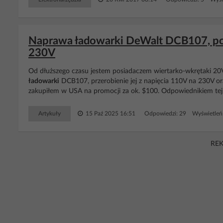
Naprawa ładowarki DeWalt DCB107, por
230V
Od dłuższego czasu jestem posiadaczem wiertarko-wkrętaki 2
ładowarki
DCB107, przerobienie jej z napięcia 110V na 230V ora
zakupiłem w USA na promocji za ok. $100. Odpowiednikiem tej 
Artykuły
15 Paź 2025 16:51
Odpowiedzi: 29 Wyświetleń
RE