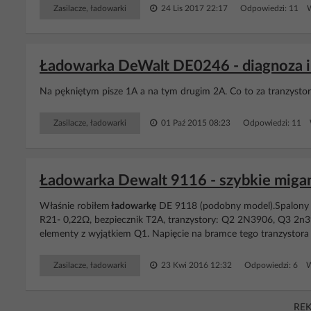
Zasilacze, ładowarki
24 Lis 2017 22:17
Odpowiedzi: 11 W
Ładowarka DeWalt DE0246 - diagnoza i
Na pękniętym pisze 1A a na tym drugim 2A. Co to za tranzystory
Zasilacze, ładowarki
01 Paź 2015 08:23
Odpowiedzi: 11 
Ładowarka Dewalt 9116 - szybkie migan
Właśnie robiłem
ładowarkę
DE 9118 (podobny model).Spalony b
R21- 0,22Ω, bezpiecznik T2A, tranzystory: Q2 2N3906, Q3 2
elementy z wyjątkiem Q1. Napięcie na bramce tego tranzystora m
Zasilacze, ładowarki
23 Kwi 2016 12:32
Odpowiedzi: 6 W
RE