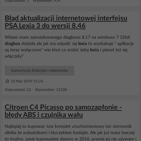
Odpowiedzi: 2 Wyświetleń: 939
Błąd aktualizacji internetowej interfejsu
PSA Lexia 3 do wersji 8.46
Witam mam zainstalowanego diagboxa 8.17 na windows 7 32bit
diagbox
dziziała ale jak ma odpalić się
lexia
to wyskakuje " aplikacje
są teraz wyłączone" wie ktoś co zrobić żeby
lexia
i planet też się
włączały?
Samochody Elektryka i elektronika
10 Mar 2019 21:24
Odpowiedzi: 22 Wyświetleń: 12180
Citroen C4 Picasso po samozapłonie -
błędy ABS i czujnika wału
Najlepiej to kupować tzw komplet uruchomieniowy tzn sterownik
silnika że wskaźnikami i kluczykiem bodajże. Ale jak już masz inaczej
to trudno. Lexie kupowałem dawno w 2016, prawie jej nie używam i