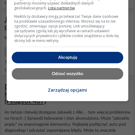
partnerzy możemy używać dokładnych danych
Odpowiedzi: 11 Wyświetleń: 79221
geolokalizacyjnych.
Lista partnerów
Niektórzy dostawcy mogą przetwarzać Twoje dane osobowe
Jak zdobyć program diagnostyczny Lexia
na podstawie uzasadnionego interesu. Możesz się na to nie
zgodzić, zmieniając opcje poniżej. Link umożliwiający
dla aut PSA?
zarządzanie zgodą lub jej wycofanie w ramach ustawień
dotyczących prywatności i plików cookie znajdziesz u dołu tej
Wejść na Aliexpress i wpisać
Lexia
albo
Diagbox
:)
strony lub w menu witryny.
Samochody Sprzęt Diagnostyczny
Akceptuję
22 Lis 2024 10:04
Odpowiedzi: 8 Wyświetleń: 2433
Odrzuć wszystko
DIAGBOX-LEXIA: Błąd wspomagania
Zarządzaj opcjami
kierownicy po zmianach w kalkulatorach
(Peugeot 407)
Im tańsze i łatwiej dostępne zabawki z Alle.. - tym więcej problemów
na forach :) Sprawdź ładowanie i stan akumulatora. Może "zabrakło
prądu" na wspomaganie kierownicy. Najlepiej podłączyć auto pod
diagnoskop i odczytać zapamiętane błędy. Może to znacznie