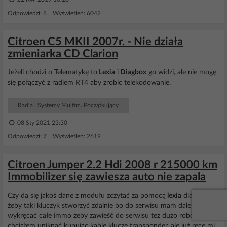
Odpowiedzi: 8 Wyświetleń: 6042
Citroen C5 MKII 2007r. - Nie działa
zmieniarka CD Clarion
Jeżeli chodzi o Telematykę to
Lexia
i
Diagbox
go widzi, ale nie mogę
się połączyć z radiem RT4 aby zrobic telekodowanie.
Radia i Systemy Multim. Początkujący
08 Sty 2021 23:30
Odpowiedzi: 7 Wyświetleń: 2619
Citroen Jumper 2.2 Hdi 2008 r 215000 km
Immobilizer się zawiesza auto nie zapala
Czy da się jakoś dane z modułu zczytać za pomocą
lexia
diagbox
żeby taki kluczyk stworzyć zdalnie bo do serwisu mam daleko? A
wykręcać całe immo żeby zawieść do serwisu też dużo roboty. Tego
chciałem uniknąć kupując kable klucze transponder, ale już ręce mi