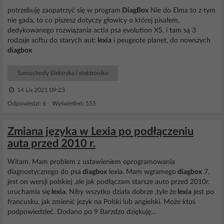
potrzebuję zaopatrzyć się w program
DiagBox
Nie do Elma to z tym
nie gada, to co piszesz dotyczy głowicy o której pisałem,
dedykowanego rozwiązania actia psa evolution XS, i tam są 3
rodzaje softu do starych aut:
lexia
i peugeote planet, do nowszych
diagbox
Samochody Elektryka i elektronika
14 Lis 2021 09:23
Odpowiedzi: 6 Wyświetleń: 555
Zmiana języka w Lexia po podłączeniu
auta przed 2010 r.
Witam. Mam problem z ustawieniem oprogramowania
diagnostycznego do psa
diagbox
lexia. Mam wgramego
diagbox
7.
jest on wersji polskiej ,ale jak podłączam starsze auto przed 2010r.
uruchamia się
lexia
. Niby wszytko działa dobrze ,tyle że
lexia
jest po
francusku, jak zmienić jezyk na Polski lub angielski. Może ktoś
podpowiedzieć. Dodano po 9 Barzdzo dziękuję...