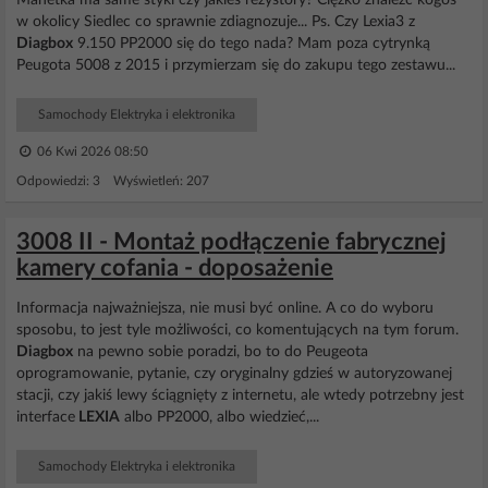
Manetka ma same styki czy jakieś rezystory? Ciężko znaleźć kogoś
w okolicy Siedlec co sprawnie zdiagnozuje... Ps. Czy Lexia3 z
Diagbox
9.150 PP2000 się do tego nada? Mam poza cytrynką
Peugota 5008 z 2015 i przymierzam się do zakupu tego zestawu...
Samochody Elektryka i elektronika
06 Kwi 2026 08:50
Odpowiedzi: 3 Wyświetleń: 207
3008 II - Montaż podłączenie fabrycznej
kamery cofania - doposażenie
Informacja najważniejsza, nie musi być online. A co do wyboru
sposobu, to jest tyle możliwości, co komentujących na tym forum.
Diagbox
na pewno sobie poradzi, bo to do Peugeota
oprogramowanie, pytanie, czy oryginalny gdzieś w autoryzowanej
stacji, czy jakiś lewy ściągnięty z internetu, ale wtedy potrzebny jest
interface
LEXIA
albo PP2000, albo wiedzieć,...
Samochody Elektryka i elektronika