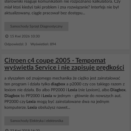
sterowniki reaguje komunikatem nie rozpoznano kalkulatora. Czy
miał ktoś kiedyś taki problem i zna rozwiązanie? Interfejs nie był
aktualizowany, ciągle pracował bez dostępu...
Samochody Sprzęt Diagnostyczny
15 Kwi 2026 10:30
Odpowiedzi: 3 Wyświetleń: 894
Citroen c4 coupe 2005 - Tempomat
wyświetla Service i nie zapisuje prędkości
a słyszałem od znajomego mechanika że ciężko jest zainstalować
ten program i działa tylko
diagbox
a p2000 czy cos takiego razem z
lexiom nie działa. Bo albo PP2000 i
Lexia
(nie Lexiom), albo
Diagbox
.
Diagbox
to PP2000 i
Lexia
w jednym - głównie do nowszych aut.
PP2000 czy
Lexia
mogą być zainstalowane dwa na jednym
komputerze.
Lexia
obsłużysz nawet...
Samochody Elektryka i elektronika
22 Kwi 2019 16:20