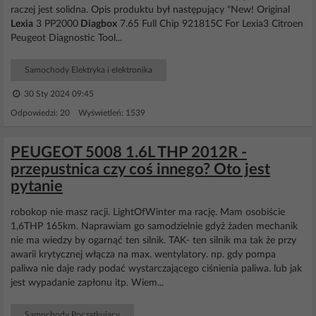
raczej jest solidna. Opis produktu był następujący "New! Original
Lexia
3 PP2000
Diagbox
7.65 Full Chip 921815C For Lexia3 Citroen
Peugeot Diagnostic Tool...
Samochody Elektryka i elektronika
30 Sty 2024 09:45
Odpowiedzi: 20 Wyświetleń: 1539
PEUGEOT 5008 1.6L THP 2012R -
przepustnica czy coś innego? Oto jest
pytanie
robokop nie masz racji. LightOfWinter ma rację. Mam osobiście
1,6THP 165km. Naprawiam go samodzielnie gdyż żaden mechanik
nie ma wiedzy by ogarnąć ten silnik. TAK- ten silnik ma tak że przy
awarii krytycznej włącza na max. wentylatory. np. gdy pompa
paliwa nie daje rady podać wystarczającego ciśnienia paliwa. lub jak
jest wypadanie zapłonu itp. Wiem...
Samochody Początkujący