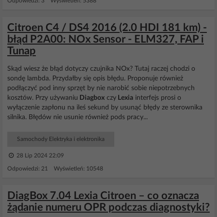
Odpowiedzi: 3 Wyświetleń: 5388
Citroen C4 / DS4 2016 (2.0 HDI 181 km) -
błąd P2A00: NOx Sensor - ELM327, FAP i
Tunap
Skąd wiesz że błąd dotyczy czujnika NOx? Tutaj raczej chodzi o
sondę lambda. Przydałby się opis błędu. Proponuje również
podłączyć pod inny sprzęt by nie narobić sobie niepotrzebnych
kosztów. Przy używaniu
Diagbox
czy
Lexia
interfejs prosi o
wyłączenie zapłonu na ileś sekund by usunąć błędy ze sterownika
silnika. Błędów nie usunie również pods pracy...
Samochody Elektryka i elektronika
28 Lip 2024 22:09
Odpowiedzi: 21 Wyświetleń: 10548
DiagBox 7.04 Lexia Citroen – co oznacza
żądanie numeru OPR podczas diagnostyki?