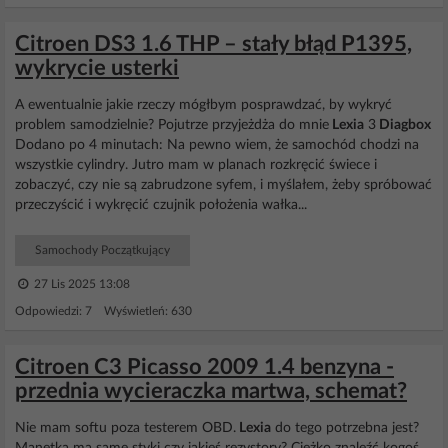
Citroen DS3 1.6 THP – stały błąd P1395,
wykrycie usterki
A ewentualnie jakie rzeczy mógłbym posprawdzać, by wykryć
problem samodzielnie? Pojutrze przyjeżdża do mnie
Lexia
3
Diagbox
Dodano po 4 minutach: Na pewno wiem, że samochód chodzi na
wszystkie cylindry. Jutro mam w planach rozkręcić świece i
zobaczyć, czy nie są zabrudzone syfem, i myślałem, żeby spróbować
przeczyścić i wykręcić czujnik położenia wałka...
Samochody Początkujący
27 Lis 2025 13:08
Odpowiedzi: 7 Wyświetleń: 630
Citroen C3 Picasso 2009 1.4 benzyna -
przednia wycieraczka martwa, schemat?
Nie mam softu poza testerem OBD.
Lexia
do tego potrzebna jest?