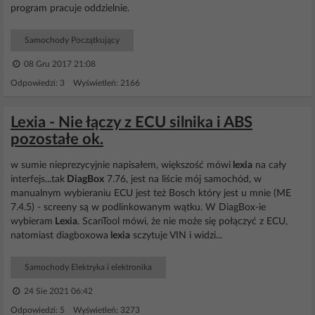
program pracuje oddzielnie.
Samochody Początkujący
08 Gru 2017 21:08
Odpowiedzi: 3 Wyświetleń: 2166
Lexia - Nie łączy z ECU silnika i ABS
pozostałe ok.
w sumie nieprezycyjnie napisałem, większość mówi
lexia
na cały
interfejs...tak
DiagBox
7.76, jest na liście mój samochód, w
manualnym wybieraniu ECU jest też Bosch który jest u mnie (ME
7.4.5) - screeny są w podlinkowanym wątku. W DiagBox-ie
wybieram
Lexia
. ScanTool mówi, że nie może się połączyć z ECU,
natomiast diagboxowa
lexia
sczytuje VIN i widzi...
Samochody Elektryka i elektronika
24 Sie 2021 06:42
Odpowiedzi: 5 Wyświetleń: 3273