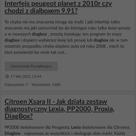
Interfejs peugeot planet z 2010r czy
chodzi z dialboxem 9.91?
To chyba nie ma znaczenia (mogę się mylić ) jaki interfejs tylko
znaczenie ma jaki samochód bo do któregoś roku tylko lexia=proxia
a w nowszych
diagbox
, zresztą instalując ten program to masz
diagbox
i dopiero wybierasz lexię lub proxię lub
diagbox
ale w tym
ostatnim przypadku chyba dopiero auta od roku 2008 , niech to
ktoś potwierdzi bo mnie tak coś...
Samochody Początkujący
17 Wrz 2021 13:44
Odpowiedzi: 7 Wyświetleń: 1308
Citroen Xsara II - Jak działa zestaw
diagnostyczny Lexia, PP2000, Proxia,
DiagBox?
PP2000 dedykowane dla Peugeota,
Lexia
dedykowane dla Citroena.
Diagbox
- najnowsze ze wszystkich i obsługuje obie marki. Każdy