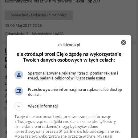
automatycznie masz w nim zawarte :
lexia
i pp200
Samochody Elektryka i elektronika
05 Maj 2017 20:25
Odpowiedzi: 5 Wyświetleń: 16638
elektroda.pl
Lexia czy Diagbox? Który lepszy dla
elektroda.pl prosi Cię o zgodę na wykorzystanie
początkującego? Którym lepiej się
Twoich danych osobowych w tych celach:
diagnozuje
Spersonalizowane reklamy i treści, pomiar reklam i
dziękuje za opinię. Dla początkującego to daje troszkę do
treści, badanie odbiorców i ulepszanie usług
zrozumienia. Na razie chcę podłączyć berlingo i włączyć mu aby po
Przechowywanie informacji na urządzeniu lub dostęp
uruchomieniu silnika po czasie automatycznie drzwi się zamykały.
do nich
Zainstalowałem
Diagbox
7.01 i chcę dalej aktualizować ale pliki
dostarczone na plytce są zepsute. Napisałem do producenta i
Więcej informacji
czekam na odpowiedź. Czy
Lexia
i
Diagbox
...
Twoje dane osobowe będą przetwarzane, a informacje
z Twojego urządzenia (pliki cookie, unikalne identyfikatory
Samochody Początkujący
i inne dane o urządzeniu) mogą być wyświetlane
i przechowywane przez 201 partnerów lub udostępniane im.
17 Lip 2021 12:50
Mogą też być wykorzystywane przez tę witrynę. My i nasi