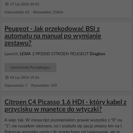
27 Lip 2026 20:42
Odpowiedzi: 63 Wyświetleń: 25866
Peugeot - Jak przekodować BSI z
automatu na manual po wymianie
zestawu?
Launch,
LEXIA
3 PP2000 CITROEN PEUGEOT
Diagbox
Samochody Początkujący
04 Lip 2024 19:16
Odpowiedzi: 7 Wyświetleń: 339
Citroen C4 Picasso 1.6 HDI - który kabel z
przycisku w manetce do wtyczki?
A więc tak. W mirascript pozmieniałem prawie wszystko z "0" na
"1", nie ruszałem nieznane, no i znalazła się opcja zmiany km na l.
Pokazuje wszystko oprócz ile przejechane od tankowania, ale to