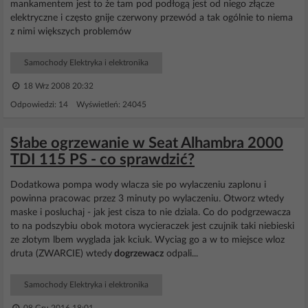
mankamentem jest to że tam pod podłogą jest od niego złącze
elektryczne i często gnije czerwony przewód a tak ogólnie to niema
z nimi większych problemów
Samochody Elektryka i elektronika
18 Wrz 2008 20:32
Odpowiedzi: 14 Wyświetleń: 24045
Słabe ogrzewanie w Seat Alhambra 2000
TDI 115 PS - co sprawdzić?
Dodatkowa pompa wody wlacza sie po wylaczeniu zaplonu i
powinna pracowac przez 3 minuty po wylaczeniu. Otworz wtedy
maske i posluchaj - jak jest cisza to nie dziala. Co do podgrzewacza
to na podszybiu obok motora wycieraczek jest czujnik taki niebieski
ze zlotym lbem wyglada jak kciuk. Wyciag go a w to miejsce wloz
druta (ZWARCIE) wtedy
dogrzewacz
odpali...
Samochody Elektryka i elektronika