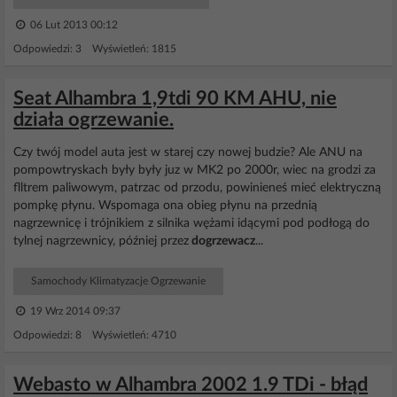
06 Lut 2013 00:12
Odpowiedzi: 3 Wyświetleń: 1815
Seat Alhambra 1,9tdi 90 KM AHU, nie
działa ogrzewanie.
Czy twój model auta jest w starej czy nowej budzie? Ale ANU na
pompowtryskach były były juz w MK2 po 2000r, wiec na grodzi za
flltrem paliwowym, patrzac od przodu, powinieneś mieć elektryczną
pompkę płynu. Wspomaga ona obieg płynu na przednią
nagrzewnicę i trójnikiem z silnika wężami idącymi pod podłogą do
tylnej nagrzewnicy, później przez
dogrzewacz
...
Samochody Klimatyzacje Ogrzewanie
19 Wrz 2014 09:37
Odpowiedzi: 8 Wyświetleń: 4710
Webasto w Alhambra 2002 1.9 TDi - błąd