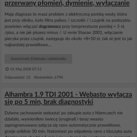
przerwany płomień, dymienie, wyłączanie
Maja diagnoza to masz problem z elektryczną pomką wody, która
jest przy silniku, koło filtra paliwa / szczotki / i czujnik na podszybiu
powinien włączać
dogrzewacz
przy tempreraturze poniżej + 5 st.
/plus, a nie jak piszesz minus /. U mnie Sharan 2001, włączanie
piecyka przez czujnik, następuje do około +8+10 st, tak ze jest to jak
najbardziej prawidłowe,...
Samochody Elektryka i elektronika
01 Maj 2008 07:13
Odpowiedzi: 13 Wyświetleń: 6798
Alhambra 1.9 TDI 2001 - Webasto wyłącza
się po 5 min, brak diagnostyki
Dziwne zachowanie webasta! po zakupie auta z Niemczech nie
działało, wymieniłem świecę (oryginał) i teraz weasto
zaprogramowane załącza się rano automatycznie prawidłowo,
grzeje solidnie 30 min. Natomiast po odpaleniu rano z kluczyka auta