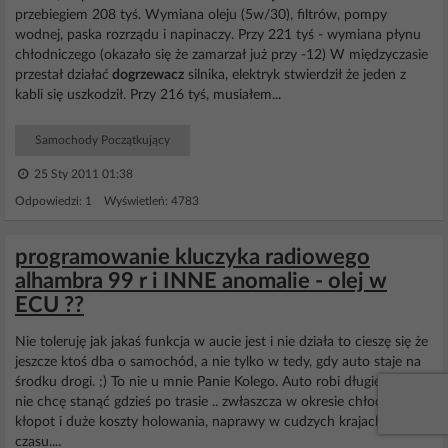
przebiegiem 208 tyś. Wymiana oleju (5w/30), filtrów, pompy
wodnej, paska rozrządu i napinaczy. Przy 221 tyś - wymiana płynu
chłodniczego (okazało się że zamarzał już przy -12) W międzyczasie
przestał działać
dogrzewacz
silnika, elektryk stwierdził że jeden z
kabli się uszkodził. Przy 216 tyś, musiałem...
Samochody Początkujący
25 Sty 2011 01:38
Odpowiedzi: 1 Wyświetleń: 4783
programowanie kluczyka radiowego
alhambra 99 r i INNE anomalie - olej w
ECU ??
Nie toleruję jak jakaś funkcja w aucie jest i nie działa to cieszę się że
jeszcze ktoś dba o samochód, a nie tylko w tedy, gdy auto staje na
środku drogi. ;) To nie u mnie Panie Kolego. Auto robi długie trasy i
nie chcę stanąć gdzieś po trasie .. zwłaszcza w okresie chłodnym, to
kłopot i duże koszty holowania, naprawy w cudzych krajach. Strata
czasu....