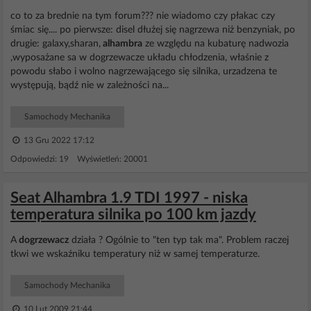
co to za brednie na tym forum??? nie wiadomo czy płakac czy
śmiac się.... po pierwsze: disel dłużej się nagrzewa niż benzyniak, po
drugie: galaxy,sharan,
alhambra
ze względu na kubaturę nadwozia
,wyposażane sa w dogrzewacze układu chłodzenia, właśnie z
powodu słabo i wolno nagrzewającego się silnika, urzadzena te
występują, bądź nie w zależności na...
Samochody Mechanika
13 Gru 2022 17:12
Odpowiedzi: 19 Wyświetleń: 20001
Seat Alhambra 1.9 TDI 1997 - niska
temperatura silnika po 100 km jazdy
A
dogrzewacz
działa ? Ogólnie to "ten typ tak ma". Problem raczej
tkwi we wskaźniku temperatury niż w samej temperaturze.
Samochody Mechanika
10 Lut 2009 21:44