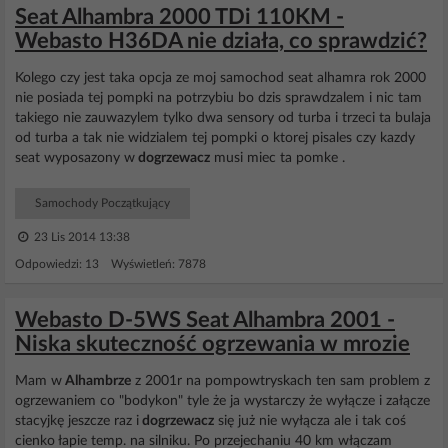
Seat Alhambra 2000 TDi 110KM -
Webasto H36DA nie działa, co sprawdzić?
Kolego czy jest taka opcja ze moj samochod seat alhamra rok 2000
nie posiada tej pompki na potrzybiu bo dzis sprawdzalem i nic tam
takiego nie zauwazylem tylko dwa sensory od turba i trzeci ta bulaja
od turba a tak nie widzialem tej pompki o ktorej pisales czy kazdy
seat wyposazony w
dogrzewacz
musi miec ta pomke .
Samochody Początkujący
23 Lis 2014 13:38
Odpowiedzi: 13 Wyświetleń: 7878
Webasto D-5WS Seat Alhambra 2001 -
Niska skuteczność ogrzewania w mrozie
Mam w
Alhambrze
z 2001r na pompowtryskach ten sam problem z
ogrzewaniem co "bodykon" tyle że ja wystarczy że wyłącze i załącze
stacyjkę jeszcze raz i
dogrzewacz
się już nie wyłącza ale i tak coś
cienko łapie temp. na silniku. Po przejechaniu 40 km włączam