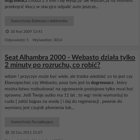
dogrzewacz
chodzi z 5 min i się wyłączy! ale wystarczy na moment
przekręcić klucz w stacyjce odpalić auto jeszcze...
Samochody Elektryka i elektronika
30 Kwi 2009 12:41
Odpowiedzi: 5 Wyświetleń: 3014
Seat Alhambra 2000 - Webasto działa tylko
2 minuty po rozruchu, co robić?
witam ! przyczyn może być wiele, ale trzeba wiedzieć co to jest czy
Eberszpecher, czy Webasto, poza tym jest to
dogrzewacz
, który
można łatwo rozbudować na ogrzewanie postojowe tylko musi być
sprawny. Jeśli Twoje autko ma 11 lat , to wg/ mnie wymontuj to
cudo [ załóż bajpas na wodę ] i daj do regeneracji , pewnie do
wymiany jest czujnik płomienia lub...
Samochody Początkujący
20 Gru 2011 21:07