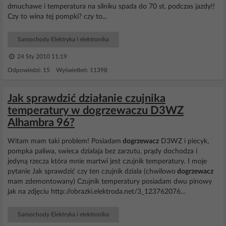
dmuchawe i temperatura na silniku spada do 70 st. podczas jazdy!!
Czy to wina tej pompki? czy to...
Samochody Elektryka i elektronika
24 Sty 2010 11:19
Odpowiedzi: 15 Wyświetleń: 11398
Jak sprawdzić działanie czujnika
temperatury w dogrzewaczu D3WZ
Alhambra 96?
Witam mam taki problem! Posiadam
dogrzewacz
D3WZ i piecyk,
pompka paliwa, swieca dzialaja bez zarzutu, prądy dochodza i
jedyną rzecza która mnie martwi jest czujnik temperatury. I moje
pytanie Jak sprawdzić czy ten czujnik dziala (chwilowo
dogrzewacz
mam zdemontowany) Czujnik temperatury posiadam dwu pinowy
jak na zdjęciu http://obrazki.elektroda.net/3_123762076...
Samochody Elektryka i elektronika