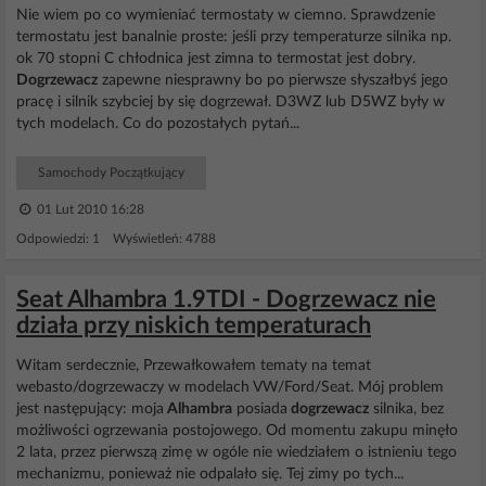
Nie wiem po co wymieniać termostaty w ciemno. Sprawdzenie
termostatu jest banalnie proste: jeśli przy temperaturze silnika np.
ok 70 stopni C chłodnica jest zimna to termostat jest dobry.
Dogrzewacz
zapewne niesprawny bo po pierwsze słyszałbyś jego
pracę i silnik szybciej by się dogrzewał. D3WZ lub D5WZ były w
tych modelach. Co do pozostałych pytań...
Samochody Początkujący
01 Lut 2010 16:28
Odpowiedzi: 1 Wyświetleń: 4788
Seat Alhambra 1.9TDI - Dogrzewacz nie
działa przy niskich temperaturach
Witam serdecznie, Przewałkowałem tematy na temat
webasto/dogrzewaczy w modelach VW/Ford/Seat. Mój problem
jest następujący: moja
Alhambra
posiada
dogrzewacz
silnika, bez
możliwości ogrzewania postojowego. Od momentu zakupu minęło
2 lata, przez pierwszą zimę w ogóle nie wiedziałem o istnieniu tego
mechanizmu, ponieważ nie odpalało się. Tej zimy po tych...