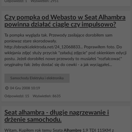
Odpowiedzi: 1 Wyświetleń: 2951
Czy pompka od Webasto w Seat Alhambra
powinna działać ciągle czy impulsowo?
Ta pompka wygląda tak. Przewody zasilające dorobiłem sam
poniewaz stare skorodowały.
http://obrazki.elektroda.net/24_12068833... Poprawiłem foto. Do
wklejania zdjęć służy przycisk "załaduj zdjęcie" pod okienkiem edycji
postu. Jeżeli dorobiłeś nowe przewody to musiałeś "rozfalcować"
oryginalny falc żeby dostać się do cewki - a jak wyciągałeś...
Samochody Elektryka i elektronika
04 Gru 2008 10:19
Odpowiedzi: 15 Wyświetleń: 8635
Seat alhambra - długie nagrzewanie i
drżenie samochodu.
Witam, Kupiłem rok temu Seata
Alhambrę
1.9 TDI 115KM z