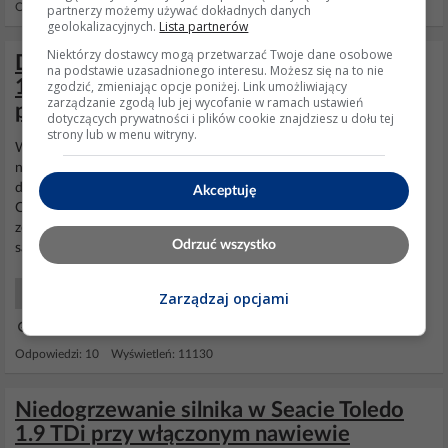
Odpowiedzi: 4 Wyświetleń: 6849
partnerzy możemy używać dokładnych danych
geolokalizacyjnych.
Lista partnerów
Niektórzy dostawcy mogą przetwarzać Twoje dane osobowe
Diagnostyka Webasto D3WZ w Alhambra
na podstawie uzasadnionego interesu. Możesz się na to nie
1.9 TDI przez OBD2 – jak podłączyć
zgodzić, zmieniając opcje poniżej. Link umożliwiający
zarządzanie zgodą lub jej wycofanie w ramach ustawień
przewód?
dotyczących prywatności i plików cookie znajdziesz u dołu tej
strony lub w menu witryny.
W moim aucie jest
dogrzewacz
D3WZ (ALHAMBRA 1,9 TDi) który
niestety nie działa. Z dogrzewacza wyprowadzony jest przewód
diagnozy lecz kończy się w pierwszym złączu zaraz przy piecyku.
Akceptuję
Czy można w jakiś sposób podłączyć ten przewód aby połączyć się
ze sterownikiem dogrzewacza poprzez złącze diagnostyczne
Odrzuć wszystko
samochodu ? Wiem, że w niektórych autach jest...
Samochody Elektryka i elektronika
Zarządzaj opcjami
13 Gru 2014 14:11
Odpowiedzi: 10 Wyświetleń: 11130
Niedogrzewanie silnika w Seacie Toledo
1.9 TDi przy włączonym nawiewie