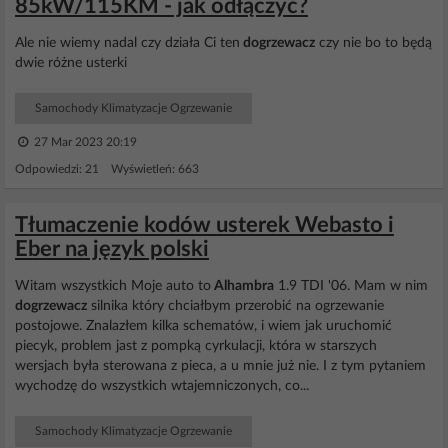
85kW/115KM - jak odłączyć?
Ale nie wiemy nadal czy działa Ci ten
dogrzewacz
czy nie bo to będą
dwie różne usterki
Samochody Klimatyzacje Ogrzewanie
27 Mar 2023 20:19
Odpowiedzi: 21 Wyświetleń: 663
Tłumaczenie kodów usterek Webasto i
Eber na język polski
Witam wszystkich Moje auto to
Alhambra
1.9 TDI '06. Mam w nim
dogrzewacz
silnika który chciałbym przerobić na ogrzewanie
postojowe. Znalazłem kilka schematów, i wiem jak uruchomić
piecyk, problem jast z pompką cyrkulacji, która w starszych
wersjach była sterowana z pieca, a u mnie już nie. I z tym pytaniem
wychodzę do wszystkich wtajemniczonych, co...
Samochody Klimatyzacje Ogrzewanie