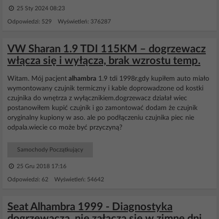
25 Sty 2024 08:23
Odpowiedzi: 529 Wyświetleń: 376287
VW Sharan 1.9 TDI 115KM – dogrzewacz
włącza się i wyłącza, brak wzrostu temp.
Witam. Mój pacjent
alhambra
1.9 tdi 1998r.gdy kupiłem auto miało
wymontowany czujnik termiczny i kable doprowadzone od kostki
czujnika do wnętrza z wyłącznikiem.dogrzewacz działał wiec
postanowiłem kupić czujnik i go zamontować dodam że czujnik
oryginalny kupiony w aso. ale po podłączeniu czujnika piec nie
odpala.wiecie co może być przyczyną?
Samochody Początkujący
25 Gru 2018 17:16
Odpowiedzi: 62 Wyświetleń: 54642
Seat Alhambra 1999 - Diagnostyka
dogrzewacza, nie załącza się w zimne dni