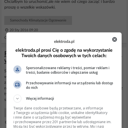
Chciałbym to uruchomić,ale nie wiem od czego zacząć i bardzo
proszę o wszelkie wskazówki.
Samochody Klimatyzacje Ogrzewanie
20 Sty 2016 09:20
Odpowiedzi: 3 Wyświetleń: 3012
elektroda.pl
elektroda.pl prosi Cię o zgodę na wykorzystanie
Różnice między dogrzewaczem a Webasto
Twoich danych osobowych w tych celach:
w Seacie Alhambra 2002 - co wybrać?
Spersonalizowane reklamy i treści, pomiar reklam i
Sprostowanie wypowiedzi poprzednika: W
Alhambrze
dogrzewacz
treści, badanie odbiorców i ulepszanie usług
występuje w formie spalinowej a nie elektrycznej. Do wypowiedzi
Przechowywanie informacji na urządzeniu lub dostęp
założyciela postu: Mimo skorodowanych śrubek da się urządzenie
do nich
rozebrać, a jeśli coś innego kupić to dokładnie to samo urządzenie z
tym samym numerem katalogowym.
Dogrzewacz
służy do
Więcej informacji
szybszego rozgrzewania silnika w tym samochodzie,...
Twoje dane osobowe będą przetwarzane, a informacje
z Twojego urządzenia (pliki cookie, unikalne identyfikatory
Samochody Elektryka i elektronika
i inne dane o urządzeniu) mogą być wyświetlane
i przechowywane przez 201 partnerów lub udostępniane im.
14 Sty 2010 13:01
Mogą też być wykorzystywane przez tę witrynę. My i nasi