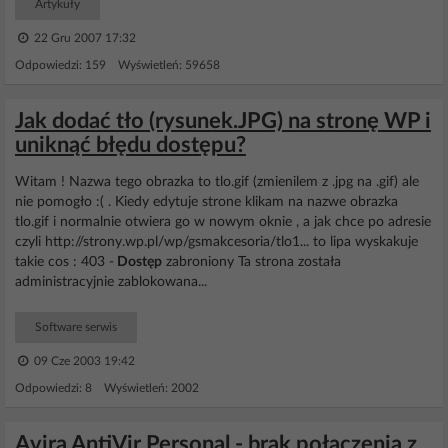
Artykuły
22 Gru 2007 17:32
Odpowiedzi: 159 Wyświetleń: 59658
Jak dodać tło (rysunek.JPG) na stronę WP i
uniknąć błędu dostępu?
Witam ! Nazwa tego obrazka to tlo.gif (zmienilem z .jpg na .gif) ale
nie pomogło :( . Kiedy edytuje strone klikam na nazwe obrazka
tlo.gif i normalnie otwiera go w nowym oknie , a jak chce po adresie
czyli http://strony.wp.pl/wp/gsmakcesoria/tlo1... to lipa wyskakuje
takie cos : 403 -
Dostęp
zabroniony Ta strona została
administracyjnie zablokowana...
Software serwis
09 Cze 2003 19:42
Odpowiedzi: 8 Wyświetleń: 2002
Avira AntiVir Personal - brak połączenia z