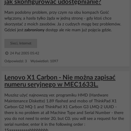
jak skonfigurować udostępnianie?
Mam podobny problem, przy czym na obu kompach Gość
włączony, a hasła tylko żąda w jedną stronę - gdy ktoś chce
skorzystać z moich zasobów. Ja z cudzych mogę bez problemów.
Gdzieś jest
zabroniony
dostęp ale nie mam już pojęcia gdzie.
Sieci, Internet
24 Paź 2005 05:42
Odpowiedzi: 3 Wyświetleń: 1097
Lenovo X1 Carbon - Nie można zapisać
numeru seryjnego w MEC1633L.
Muszisz użyć najnowszą ver. programiku HMD (Hardware
Maintenance Diskette) 1.89 flashed and mobo of ThinkPad X1
Carbon G2 MQ-1 and ThinkPad X1 Carbon G3 LMQ-2 UUID -
there is no problem at all Machine Type and Serial Number - there
you do not need to enter 20, but C0. you will see a request for the
serial number, enter it in the following order :
1Saaaaaaaaaabbbbbbbb...