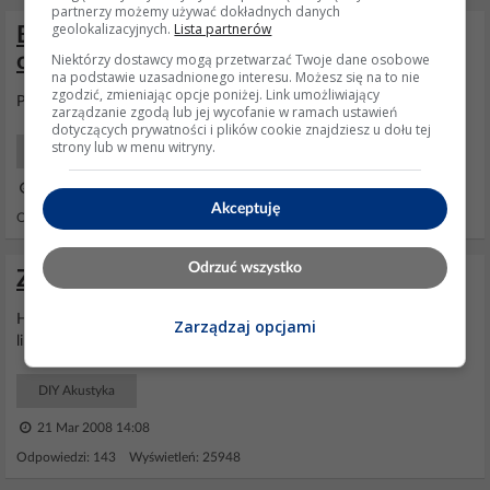
partnerzy możemy używać dokładnych danych
geolokalizacyjnych.
Lista partnerów
Bramka Voip Welltech IAD 162 - jak
odblokować opcje SIP po resecie?
Niektórzy dostawcy mogą przetwarzać Twoje dane osobowe
na podstawie uzasadnionego interesu. Możesz się na to nie
zgodzić, zmieniając opcje poniżej. Link umożliwiający
Przez telnet też jest
dostęp
zabroniony do ustawień sip
zarządzanie zgodą lub jej wycofanie w ramach ustawień
dotyczących prywatności i plików cookie znajdziesz u dołu tej
strony lub w menu witryny.
Sieci, Internet
29 Kwi 2013 13:44
Akceptuję
Odpowiedzi: 16 Wyświetleń: 5832
Odrzuć wszystko
Zestaw nagłośnieniowy 2x100W RMS
HTTP 403 -
Dostęp
zabroniony :) Chyba jest coś nie tak z tym
Zarządzaj opcjami
linkiem.
DIY Akustyka
21 Mar 2008 14:08
Odpowiedzi: 143 Wyświetleń: 25948