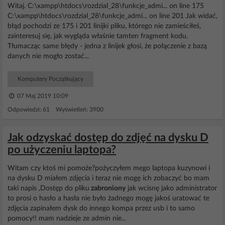
Witaj. C:\xampp\htdocs\rozdzial_28\funkcje_admi... on line 175
C:\xampp\htdocs\rozdzial_28\funkcje_admi... on line 201 Jak widać,
błąd pochodzi ze 175 i 201 linijki pliku, którego nie zamieściłeś,
zainteresuj się, jak wygląda właśnie tamten fragment kodu.
Tłumacząc same błędy - jedna z linijek głosi, że połączenie z bazą
danych nie mogło zostać...
Komputery Początkujący
07 Maj 2019 10:09
Odpowiedzi: 61 Wyświetleń: 3900
Jak odzyskać dostęp do zdjęć na dysku D
po użyczeniu laptopa?
Witam czy ktoś mi pomoże?pożyczyłem mego laptopa kuzynowi i
na dysku D miałem zdjęcia i teraz nie mogę ich zobaczyć bo mam
taki napis ,Dostęp do pliku
zabroniony
jak wcisnę jako administrator
to prosi o hasło a hasła nie było żadnego mogę jakoś uratować te
zdjęcia zapinałem dysk do innego kompa przez usb i to samo
pomocy!! mam nadzieje ze admin nie...