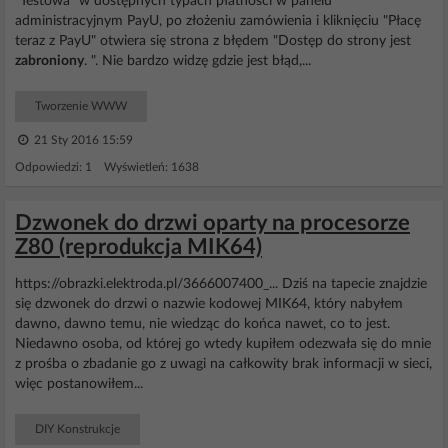
"Testowa" w dostępnych typach płatności w panelu
administracyjnym PayU, po złożeniu zamówienia i kliknięciu "Płacę
teraz z PayU" otwiera się strona z błędem "Dostęp do strony jest
zabroniony
. ". Nie bardzo widzę gdzie jest błąd,...
Tworzenie WWW
21 Sty 2016 15:59
Odpowiedzi: 1 Wyświetleń: 1638
Dzwonek do drzwi oparty na procesorze
Z80 (reprodukcja MIK64)
https://obrazki.elektroda.pl/3666007400_... Dziś na tapecie znajdzie
się dzwonek do drzwi o nazwie kodowej MIK64, który nabyłem
dawno, dawno temu, nie wiedząc do końca nawet, co to jest.
Niedawno osoba, od której go wtedy kupiłem odezwała się do mnie
z prośba o zbadanie go z uwagi na całkowity brak informacji w sieci,
więc postanowiłem...
DIY Konstrukcje