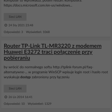
komputer to wprowadzi, potem restart komputera.
https://docs.microsoft.com/en-us/windows...
Sieci LAN
24 Sty 2021 23:48
Odpowiedzi: 3 Wyświetleń: 1068
Router TP-Link TL-MR3220 z modemem
Huawei E3272 traci połączenie przy
pobieraniu
by wrócić do normalnego softu http://tplink-forum.pl/faq-
alternatywne-... w programie WinSCP wpisuje login root i hasło root
wyskakuje
dostęp
zabroniony przy łączeniu
Sieci LAN
26 Lis 2014 16:41
Odpowiedzi: 10 Wyświetleń: 1329