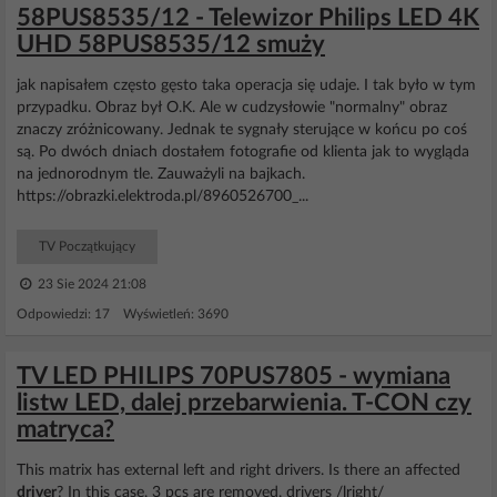
58PUS8535/12 - Telewizor Philips LED 4K
UHD 58PUS8535/12 smuży
jak napisałem często gęsto taka operacja się udaje. I tak było w tym
przypadku. Obraz był O.K. Ale w cudzysłowie "normalny" obraz
znaczy zróżnicowany. Jednak te sygnały sterujące w końcu po coś
są. Po dwóch dniach dostałem fotografie od klienta jak to wygląda
na jednorodnym tle. Zauważyli na bajkach.
https://obrazki.elektroda.pl/8960526700_...
TV Początkujący
23 Sie 2024 21:08
Odpowiedzi: 17 Wyświetleń: 3690
TV LED PHILIPS 70PUS7805 - wymiana
listw LED, dalej przebarwienia. T-CON czy
matryca?
This matrix has external left and right drivers. Is there an affected
driver
? In this case, 3 pcs are removed. drivers /lright/