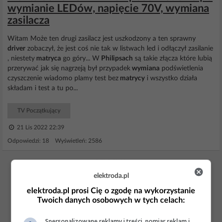
wymianie LEDów, napięcie 70V, wymiana
zasilacza
Witam Może ten drugi zasilacz jest uszkodzony a ten sprawny
driver
zobaczył, że jest coś nie tak w listwach led i odłączył zasilanie
, niestety
matryca
go góry... W
Philipsach
są takie złącza które lubią
przerywać jak się nagrzeją był przypadek
wymiana
podświetlenia
czyszczenie wiadomo plamy test bez
matrycy
i wszystko działa
składam i test a tu po...
TV Początkujący
21 Lis 2022 22:39
Odpowiedzi: 18 Wyświetleń: 2586
REKLAMA
elektroda.pl
elektroda.pl prosi Cię o zgodę na wykorzystanie
Twoich danych osobowych w tych celach:
Spersonalizowane reklamy i treści, pomiar reklam i