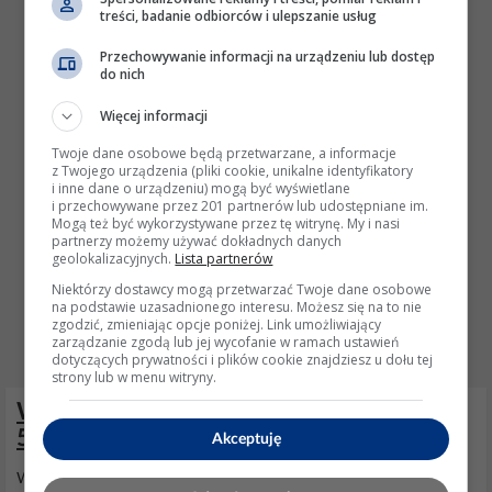
treści, badanie odbiorców i ulepszanie usług
Przechowywanie informacji na urządzeniu lub dostęp
do nich
Więcej informacji
Twoje dane osobowe będą przetwarzane, a informacje
z Twojego urządzenia (pliki cookie, unikalne identyfikatory
i inne dane o urządzeniu) mogą być wyświetlane
i przechowywane przez 201 partnerów lub udostępniane im.
Mogą też być wykorzystywane przez tę witrynę. My i nasi
partnerzy możemy używać dokładnych danych
geolokalizacyjnych.
Lista partnerów
Niektórzy dostawcy mogą przetwarzać Twoje dane osobowe
na podstawie uzasadnionego interesu. Możesz się na to nie
zgodzić, zmieniając opcje poniżej. Link umożliwiający
zarządzanie zgodą lub jej wycofanie w ramach ustawień
dotyczących prywatności i plików cookie znajdziesz u dołu tej
strony lub w menu witryny.
Wymiana driverów COF w TV Philips
55PUS7334H/12 - szukam serwisu
Akceptuję
Witam wszystkich. Posiadam telewizor jak w tytule. Standardowa