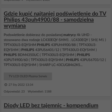
Gdzie kupić najtaniej podświetlenie do TV
Philips 43puh4900/88 - samodzielna
wymiana
Podswietlenie dobierasz do posiadanej
matrycy
4k UHD -
stosowano dwa rodzaje LC430EQY-SHM1 . LC430EQY ( SH)( M1 )
TPT430U3-EQYSHM
PHILIPS
43PUH4900/88 ( TPT430U3-
EQYSHM )
PHILIPS
43PUS6401/12 ( TPT430U3-EQYSHM )
PHILIPS
BDM4350UC ( TPT430U3-EQYSHM )
PHILIPS
43PUT4900/60 ( TPT430U3-EQYSHM )
PHILIPS
43PUS6703/12 (
TPT430U3-EQYSHM ) SHARP LC-43CUG8462KS...
TV LCD OLED Plazma Serwis
27 Sty 2022 13:34
Odpowiedzi: 23 Wyświetleń: 1188
Diody LED bez tajemnic - kompendium