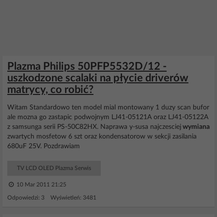
Plazma Philips 50PFP5532D/12 -
uszkodzone scalaki na płycie driverów
matrycy, co robić?
Witam Standardowo ten model mial montowany 1 duzy scan bufor
ale mozna go zastapic podwojnym LJ41-05121A oraz LJ41-05122A
z samsunga serii PS-50C82HX. Naprawa y-susa najczesciej
wymiana
zwartych mosfetow 6 szt oraz kondensatorow w sekcji zasilania
680uF 25V. Pozdrawiam
TV LCD OLED Plazma Serwis
10 Mar 2011 21:25
Odpowiedzi: 3 Wyświetleń: 3481