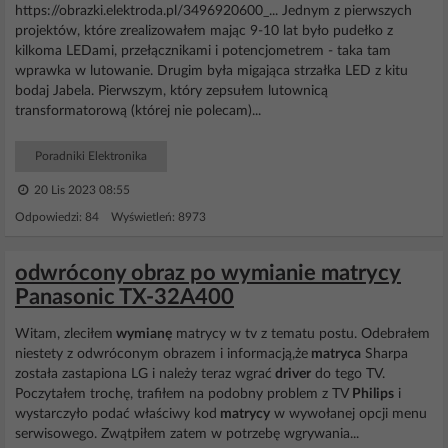
https://obrazki.elektroda.pl/3496920600_... Jednym z pierwszych
projektów, które zrealizowałem mając 9-10 lat było pudełko z
kilkoma LEDami, przełącznikami i potencjometrem - taka tam
wprawka w lutowanie. Drugim była migająca strzałka LED z kitu
bodaj Jabela. Pierwszym, który zepsułem lutownicą
transformatorową (której nie polecam)...
Poradniki Elektronika
20 Lis 2023 08:55
Odpowiedzi: 84 Wyświetleń: 8973
odwrócony obraz po wymianie matrycy
Panasonic TX-32A400
Witam, zleciłem
wymianę
matrycy w tv z tematu postu. Odebrałem
niestety z odwróconym obrazem i informacją,że
matryca
Sharpa
została zastapiona LG i należy teraz wgrać
driver
do tego TV.
Poczytałem trochę, trafiłem na podobny problem z TV
Philips
i
wystarczyło podać właściwy kod
matrycy
w wywołanej opcji menu
serwisowego. Zwątpiłem zatem w potrzebę wgrywania...