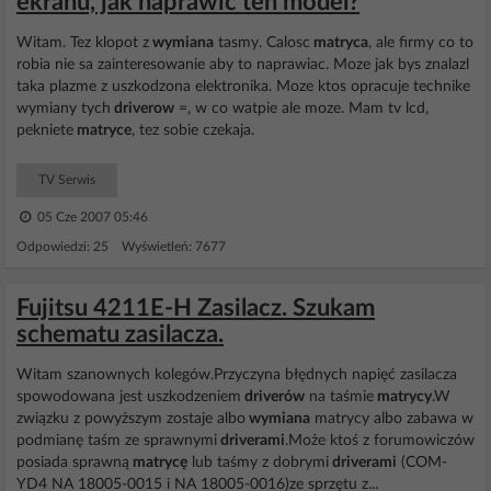
ekranu, jak naprawić ten model?
Witam. Tez klopot z
wymiana
tasmy. Calosc
matryca
, ale firmy co to
robia nie sa zainteresowanie aby to naprawiac. Moze jak bys znalazl
taka plazme z uszkodzona elektronika. Moze ktos opracuje technike
wymiany tych
driverow
=, w co watpie ale moze. Mam tv lcd,
pekniete
matryce
, tez sobie czekaja.
TV Serwis
05 Cze 2007 05:46
Odpowiedzi: 25 Wyświetleń: 7677
Fujitsu 4211E-H Zasilacz. Szukam
schematu zasilacza.
Witam szanownych kolegów.Przyczyna błędnych napięć zasilacza
spowodowana jest uszkodzeniem
driverów
na taśmie
matrycy
.W
związku z powyższym zostaje albo
wymiana
matrycy albo zabawa w
podmianę taśm ze sprawnymi
driverami
.Może ktoś z forumowiczów
posiada sprawną
matrycę
lub taśmy z dobrymi
driverami
(COM-
YD4 NA 18005-0015 i NA 18005-0016)ze sprzętu z...