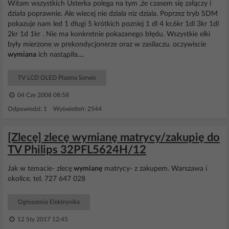
Witam wszystkich Usterka polega na tym ,że czasem się załączy i
działa poprawnie. Ale wiecej nie dziala niz dziala. Poprzez tryb SDM
pokazuje nam led 1 długi 5 krótkich pozniej 1 dl 4 kr,6kr 1dl 3kr 1dl
2kr 1d 1kr . Nie ma konkretnie pokazanego błędu. Wszystkie elki
były mierzone w prekondycjonerze oraz w zasilaczu. oczywiscie
wymiana
ich nastąpiła....
TV LCD OLED Plazma Serwis
04 Cze 2008 08:58
Odpowiedzi: 1 Wyświetleń: 2544
[Zlecę] zlecę wymianę matrycy/zakupię do
TV Philips 32PFL5624H/12
Jak w temacie- zlecę
wymianę
matrycy- z zakupem. Warszawa i
okolice. tel. 727 647 028
Ogłoszenia Elektronika
12 Sty 2017 12:45