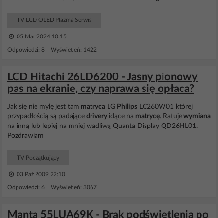
TV LCD OLED Plazma Serwis
05 Mar 2024 10:15
Odpowiedzi: 8 Wyświetleń: 1422
LCD Hitachi 26LD6200 - Jasny pionowy
pas na ekranie, czy naprawa się opłaca?
Jak się nie mylę jest tam
matryca
LG
Philips
LC260W01 której
przypadłością są padające
drivery
idące na
matrycę
. Ratuje
wymiana
na inną lub lepiej na mniej wadliwą Quanta Display QD26HL01.
Pozdrawiam
TV Początkujący
03 Paź 2009 22:10
Odpowiedzi: 6 Wyświetleń: 3067
Manta 55LUA69K - Brak podświetlenia po