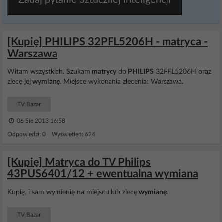
Zadaj pytanie Sztucznej inteligencji
[Kupię] PHILIPS 32PFL5206H - matryca -
Warszawa
Witam wszystkich. Szukam
matrycy
do
PHILIPS
32PFL5206H oraz
zlecę jej
wymianę
. Miejsce wykonania zlecenia: Warszawa.
TV Bazar
06 Sie 2013 16:58
Odpowiedzi: 0 Wyświetleń: 624
[Kupię] Matryca do TV Philips
43PUS6401/12 + ewentualna wymiana
Kupię, i sam wymienię na miejscu lub zlecę
wymianę
.
TV Bazar