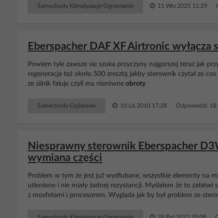
Samochody Klimatyzacje Ogrzewanie
11 Wrz 2025 11:29
Eberspacher DAF XF Airtronic wyłącza s
Powiem tyle zawsze sie szuka przyczyny najgorszej teraz jak p
regeneracja też około 500 zresztą jakby sterownik czytał ze cos 
ze silnik faluje czyli ma nierówne
obroty
Samochody Ciężarowe
10 Lis 2010 17:28
Odpowiedzi: 18
Niesprawny sterownik Eberspacher D3W
wymiana części
Problem w tym że jest już wydłubane, wszystkie elementy na mi
utlenione i nie miały żadnej rezystancji. Myślałem że to załatwi 
z mosfetami i procesorem. Wygląda jak by był problem ze ster
Samochody Klimatyzacje Ogrzewanie
28 Paź 2022 20:08