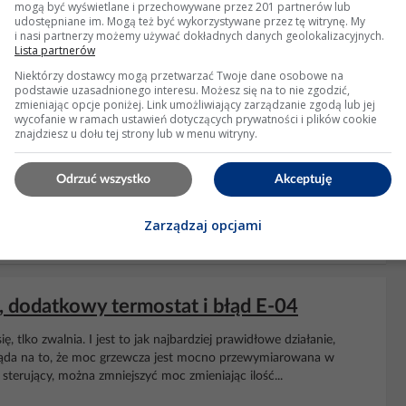
 okolo 3 do4 minut jeslij ktos mial to samo niech podzuci jak to
mogą być wyświetlane i przechowywane przez 201 partnerów lub
udostępniane im. Mogą też być wykorzystywane przez tę witrynę. My
e to tylko czasami
i nasi partnerzy możemy używać dokładnych danych geolokalizacyjnych.
Lista partnerów
dpowiedzi: 155 Wyświetleń: 139895
Niektórzy dostawcy mogą przetwarzać Twoje dane osobowe na
podstawie uzasadnionego interesu. Możesz się na to nie zgodzić,
zmieniając opcje poniżej. Link umożliwiający zarządzanie zgodą lub jej
wycofanie w ramach ustawień dotyczących prywatności i plików cookie
znajdziesz u dołu tej strony lub w menu witryny.
, wycieka paliwo z wydechu
ęć palnika, może być już do wymiany ale może być jeszcze wydatek
Odrzuć wszystko
Akceptuję
grzeje
Zarządzaj opcjami
Odpowiedzi: 4 Wyświetleń: 771
 dodatkowy termostat i błąd E-04
 tlko zwalnia. I jest to jak najbardziej prawidłowe działanie,
ąda na to, że moc grzewcza jest mocno przewymiarowana w
sterujący, można zmniejszyć moc zmieniając ilość...