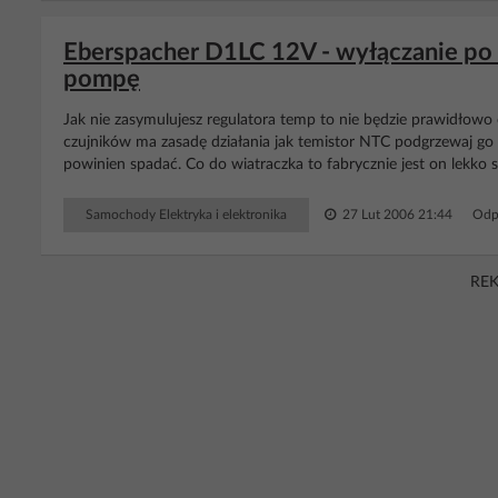
Eberspacher D1LC 12V - wyłączanie po k
pompę
Jak nie zasymulujesz regulatora temp to nie będzie prawidłowo
czujników ma zasadę działania jak temistor NTC podgrzewaj go
powinien spadać. Co do wiatraczka to fabrycznie jest on lekko 
Samochody Elektryka i elektronika
27 Lut 2006 21:44
Odp
RE