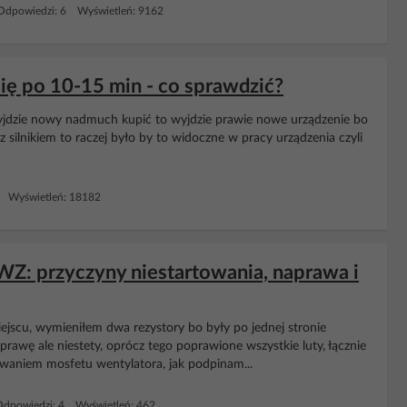
Odpowiedzi: 6 Wyświetleń: 9162
ię po 10-15 min - co sprawdzić?
rzyjdzie nowy nadmuch kupić to wyjdzie prawie nowe urządzenie bo
z silnikiem to raczej było by to widoczne w pracy urządzenia czyli
 Wyświetleń: 18182
Z: przyczyny niestartowania, naprawa i
ejscu, wymieniłem dwa rezystory bo były po jednej stronie
sprawę ale niestety, oprócz tego poprawione wszystkie luty, łącznie
owaniem mosfetu wentylatora, jak podpinam...
Odpowiedzi: 4 Wyświetleń: 462