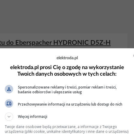
matu do Eberspacher HYDRONIC D5Z-H
elektroda.pl
tyczki od dogrzewacza D5Z-H i po włączeniu silnika ,włączając
ęc moje pytanie : czy pomiędzy przyciskiem a dogrzewaczem jest
elektroda.pl prosi Cię o zgodę na wykorzystanie
ym ten wzrost
obrotów
jest spowodowany?
Twoich danych osobowych w tych celach:
Wyświetleń: 58464
Spersonalizowane reklamy i treści, pomiar reklam i treści,
badanie odbiorców i ulepszanie usług
Przechowywanie informacji na urządzeniu lub dostęp do nich
k i skasować błędy po nieudanych
Więcej informacji
Twoje dane osobowe będą przetwarzane, a informacje z Twojego
startuje slychac juz szum plomyka ale jak sie wkreci na
urządzenia (pliki cookie, unikalne identyfikatory i inne dane o urządzeniu)