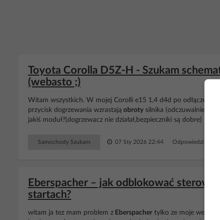
Toyota Corolla D5Z-H - Szukam sche
(webasto ;)
Witam wszystkich. W mojej Corolli e15 1,4 d4d po odłączeniu w
przycisk dogrzewania wzrastają
obroty
silnika (odczuwalnie) wi
jakiś moduł?(dogrzewacz nie działał,bezpieczniki są dobre) i cz
Samochody Szukam
07 Sty 2026 22:44
Odpowiedzi: 54 
Eberspacher – jak odblokować sterowni
startach?
witam ja tez mam problem z
Eberspacher
tylko ze moje webasto 