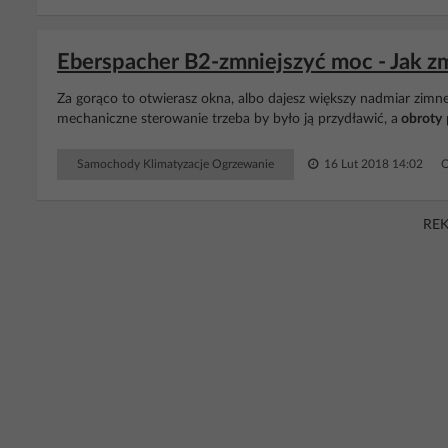
Eberspacher B2-zmniejszyć moc - Jak 
Za gorąco to otwierasz okna, albo dajesz większy nadmiar zim
mechaniczne sterowanie trzeba by było ją przydławić, a
obroty
Samochody Klimatyzacje Ogrzewanie
16 Lut 2018 14:02
O
RE