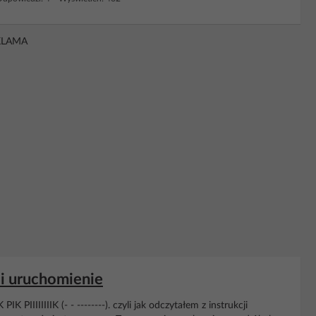
KLAMA
 i uruchomienie
PIIIIIIIIK (- - --------). czyli jak odczytałem z instrukcji