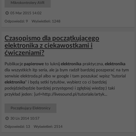
Mikrokontrolery AVR
05 Mar 2015 14:02
Odpowiedzi: 9 Wyświetleń: 1248
Czasopismo dla początkującego
elektronika z ciekawostkami i
ćwiczeniami?
Publikacje
papierowe
to luknij
elektronika
praktyczna,
elektronika
dla wszystkich itp seria, ale ja bym radził bardziej poszperać na tym
serwisie elektroda.pl albo w google i tam poszukać wpisz "tutorial
elektronika
" i będą setki tytułów, wybierz co ci bardziej
podejdzie(będzie bardziej przystępne) i zgłębiaj wiedzę:) taki
przykład jeden: [url=http://livesound.pl/tutoriale/artyk...
Początkujący Elektronicy
30 Lis 2014 10:57
Odpowiedzi: 13 Wyświetleń: 2514