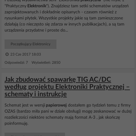
Poszukaj wydawnictwa serii "Elektronika
praktyczna
" (nie mylić z
"Praktyczny
Elektronik
"). Znajdziesz tam setki schematów urządzeń
zaprojektowanych i dokładnie opisanych - czasem również z
rysunkami płytek. Wszystkie projekty jakie są tam zamieszczone
działają (co nieczęsto się zdarza w innych publikacjach), a są tam
urządzenia przydatne i proste do...
Początkujący Elektronicy
23 Cze 2017 18:03
Odpowiedzi: 7 Wyświetleń: 2850
Jak zbudować spawarkę TIG AC/DC
według projektu Elektroniki Praktycznej –
schematy i instrukcje
Schemat jest w wersji
papierowej
dostałem go tydzień temu z firmy
OZAS (bardzo miła pani w dziale obsługi) mogę zeskanować w dużej
rozdielczości niektóre schematy mają format A-3 , jak skończę
poinformuję.