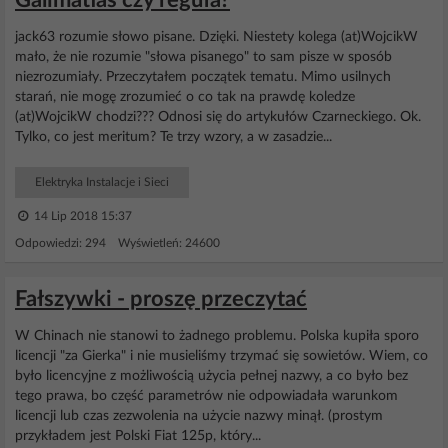
Galimatias czy reguła?
jack63 rozumie słowo pisane. Dzięki. Niestety kolega (at)WojcikW
mało, że nie rozumie "słowa pisanego" to sam pisze w sposób
niezrozumiały. Przeczytałem początek tematu. Mimo usilnych
starań, nie mogę zrozumieć o co tak na prawdę koledze
(at)WojcikW chodzi??? Odnosi się do artykułów Czarneckiego. Ok.
Tylko, co jest meritum? Te trzy wzory, a w zasadzie...
Elektryka Instalacje i Sieci
14 Lip 2018 15:37
Odpowiedzi: 294 Wyświetleń: 24600
Fałszywki - proszę przeczytać
W Chinach nie stanowi to żadnego problemu. Polska kupiła sporo
licencji "za Gierka" i nie musieliśmy trzymać się sowietów. Wiem, co
było licencyjne z możliwością użycia pełnej nazwy, a co było bez
tego prawa, bo część parametrów nie odpowiadała warunkom
licencji lub czas zezwolenia na użycie nazwy minął. (prostym
przykładem jest Polski Fiat 125p, który...