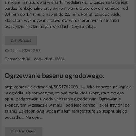
silnikiem miniaturowej wiertarki modelarskiej. Urządzenie takie jest
bardzo funkcjonalne przy wykonywaniu otworów o średnicach od
0,4 mm do 1,4 mm, a nawet do 2,5 mm. Potrafi zaradzić wielu
kłopotom wykonywania otworów w różnorodnym materiale i
oszczędzić na złamanych wiertłach. Często taką...
DIY Warsztat
22 Lut 2025 12:52
Odpowiedzi: 34 Wyświetleń: 12864
Ogrzewanie basenu ogrodowego.
http://obrazki.elektroda.pl/5851782000_1... Jako że sezon na kąpiele
w ogródku się rozpoczyna, to być może ktoś skorzysta z mojego
opisu podgrzewania wody w basenie ogrodowym. Ogrzewanie
skończyłem w zasadzie w maju i pod jego koniec i jakieś trzy dni po
zalaniu 13-stopniową wodą miałem temperaturę 26 stopni, ale od
początku... Na opis...
DIY Dom Ogród