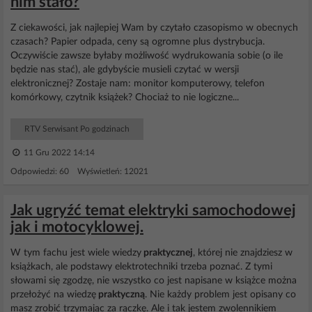
nim stało?
Z ciekawości, jak najlepiej Wam by czytało czasopismo w obecnych
czasach? Papier odpada, ceny są ogromne plus dystrybucja.
Oczywiście zawsze byłaby możliwość wydrukowania sobie (o ile
będzie nas stać), ale gdybyście musieli czytać w wersji
elektronicznej? Zostaje nam: monitor komputerowy, telefon
komórkowy, czytnik książek? Chociaż to nie logiczne...
RTV Serwisant Po godzinach
11 Gru 2022 14:14
Odpowiedzi: 60 Wyświetleń: 12021
Jak ugryźć temat elektryki samochodowej
jak i motocyklowej.
W tym fachu jest wiele wiedzy
praktycznej
, której nie znajdziesz w
książkach, ale podstawy elektrotechniki trzeba poznać. Z tymi
słowami się zgodzę, nie wszystko co jest napisane w książce można
przełożyć na wiedzę
praktyczną
. Nie każdy problem jest opisany co
masz zrobić trzymając za rączkę. Ale i tak jestem zwolennikiem