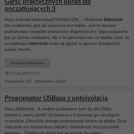
Garść praktycznych porad dla
początkujących 3
https://obrazki.elektroda.pl/1605811200_... Multimetr
Elektronik
bez multimetru jest jak zakonnica bez habitu. Jest to bowiem
podstawowe narzędzie pomiarowo-diagnostyczne i jego posiadanie
jest po prostu niezbędne. Ale o ile zakonnica wie, co będzie nosić, to
początkujący
elektronik
może się zgubić w gąszczu dostępnych
typów, marek...
Poradniki Elektronika
29 Lut 2024 13:51
Odpowiedzi: 167 Wyświetleń: 12609
Programator USBasp z optoizolacją
Daro_Elektronik - A wielkim problemem było by dla Ciebie
zamieścić wzory płytki? Oczywiście o li zechcesz go udostępnić
oczywiście. Odnośnie samego przenoszenia tonera na płytkę. Duże
znaczenie ma temperatura żelazka i dokładność wyczyszczenia
laminatu... Żelazko nie może być za gorące, bo oprócz