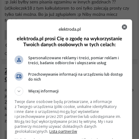
:p Jaki byłby sens pisania egzaminu w innych godzinach ??
(at)koleczek18 z tym kalkulatorem to oni tylko zalecają prosty czy
tylko taki można. Bo ja już zgłupiałem :p Niby można miecz
funkcjami trygonometrycznymi ale zalecają...
elektroda.pl
Nauka Szkolnictwo
elektroda.pl prosi Cię o zgodę na wykorzystanie
Twoich danych osobowych w tych celach:
12 Sty 2017 17:34
Odpowiedzi: 415 Wyświetleń: 101166
Spersonalizowane reklamy i treści, pomiar reklam i
treści, badanie odbiorców i ulepszanie usług
Zasilacz z regulacją napięcia i
Przechowywanie informacji na urządzeniu lub dostęp
ograniczeniem prądu na L200
do nich
aksakal w tym układzie są błędy - wzmacniacz kontroluje prad tylko
Więcej informacji
jednego tranzystora i pracuje w układzie wtórnika - nie wzmacnia.
Twoje dane osobowe będą przetwarzane, a informacje
Znalazłem schemat który łaczy rozwiązanie z Figure 23 noty
z Twojego urządzenia (pliki cookie, unikalne identyfikatory
katalogowej i zewnętrzny tranzystor PNP - Figure 29 noty
i inne dane o urządzeniu) mogą być wyświetlane
aplikacyjnej EDIT: widzę że zanim odkopałem ten schemat to
i przechowywane przez 201 partnerów lub udostępniane im.
zulusj23 juz o nim napisał, szkoda, że nie...
Mogą też być wykorzystywane przez tę witrynę. My i nasi
partnerzy możemy używać dokładnych danych
geolokalizacyjnych.
Lista partnerów
Początkujący Elektronicy