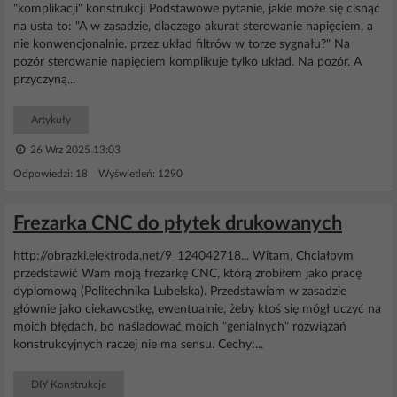
"komplikacji" konstrukcji Podstawowe pytanie, jakie może się cisnąć
na usta to: "A w zasadzie, dlaczego akurat sterowanie napięciem, a
nie konwencjonalnie. przez układ filtrów w torze sygnału?" Na
pozór sterowanie napięciem komplikuje tylko układ. Na pozór. A
przyczyną...
Artykuły
26 Wrz 2025 13:03
Odpowiedzi: 18 Wyświetleń: 1290
Frezarka CNC do płytek drukowanych
http://obrazki.elektroda.net/9_124042718... Witam, Chciałbym
przedstawić Wam moją frezarkę CNC, którą zrobiłem jako pracę
dyplomową (Politechnika Lubelska). Przedstawiam w zasadzie
głównie jako ciekawostkę, ewentualnie, żeby ktoś się mógł uczyć na
moich błędach, bo naśladować moich "genialnych" rozwiązań
konstrukcyjnych raczej nie ma sensu. Cechy:...
DIY Konstrukcje