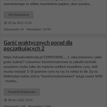
wymienionego tu efektu twardnienia papieru, zbyt wysoka...
DIY Konstrukcje
05 Sty 2011 15:25
Odpowiedzi: 54 Wyświetleń: 16759
Garść praktycznych porad dla
początkujących 2
https://obrazki.elektroda.pl/1290954000_... 1. Jaką lutownicę i jakie
groty wybrać? Lutownice transformatorowe to zabytki techniki
przydatne chyba tylko do topienia wielkich kawałków cyny. Jeśli
musisz wytopić 5-10 gramów cyny na raz, to robisz to źle. Są na
Elektrodzie ludzie, którzy "transformatorówkami" lutują nawet SMD
- trudno...
Poradniki Elektronika
08 Gru 2022 13:43
Odpowiedzi: 109 Wyświetleń: 7368