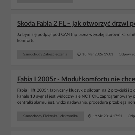
Skoda Fabia 2 FL – jak otworzyć drzwi p
Ja bym się podpiął pod CAN (np przez wtyczkę sterownika silni
komfortu
Samochody Zabezpieczenia
18 Mar 2026 19:01
Odpowied
Fabia I 2005r - Moduł komfortu nie chc
Fabia
I lift 2005r. fabryczny kluczyk z pilotem na 2 przyciski i z
kanale 13 sygnał jest widoczny ale NOT OK, zaprogramowany pilo
centralki alarmu jest, widzi nadawanie, procedura przebiega norma
Samochody Elektryka i elektronika
19 Sie 2014 17:51
Odp