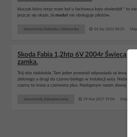
kluczyk który teraz mam był u fachowca krjry stwierdził " to ni
jeszcze się okaże, że
moduł
nie obsługuje pilotów.
Samochody Elektryka i elektronika
01 Sty 2023 00:55
Odp
Skoda Fabia 1,2htp 6V 2004r Świecą się
zamka.
Tnij oba niebieskie. Tam jeden przewód odpowiada za lewą stron
zielonego a drugi do czarno-białego w instalacji auta. Niebiesk
czarny to masa a czerwony plus. Następnym razem dawaj lepsze z
Samochody Zabezpieczenia
29 Kwi 2017 19:04
Odpowied
RE