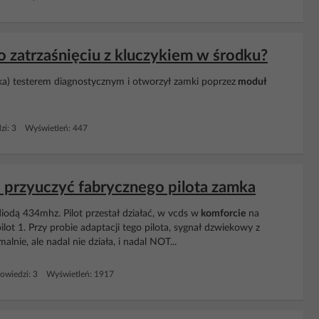
o zatrzaśnięciu z kluczykiem w środku?
ka) testerem diagnostycznym i otworzył zamki poprzez
moduł
zi: 3 Wyświetleń: 447
e przyuczyć fabrycznego pilota zamka
 diodą 434mhz. Pilot przestał działać, w vcds w
komforcie
na
t 1. Przy probie adaptacji tego pilota, sygnał dzwiekowy z
lnie, ale nadal nie działa, i nadal NOT...
owiedzi: 3 Wyświetleń: 1917