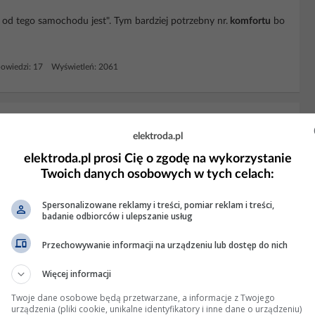
e od tego samochodu jest". Tym bardziej potrzebny nr.
komfortu
bo
owiedzi: 17 Wyświetleń: 2061
 kierunki po zamknięciu centralnego
elektroda.pl
elektroda.pl prosi Cię o zgodę na wykorzystanie
ę a drugi za prawą. Jeden niebieski będzie podłączony do czarno-
Twoich danych osobowych w tych celach:
ie to kierunki, brązowy/biały to sterowanie centralnym zamkiem,
djecia. To ze zdjęcia to nie
moduł
komfortu...
Spersonalizowane reklamy i treści, pomiar reklam i treści,
badanie odbiorców i ulepszanie usług
zi: 29 Wyświetleń: 6975
Przechowywanie informacji na urządzeniu lub dostęp do nich
KLAMA
Więcej informacji
Twoje dane osobowe będą przetwarzane, a informacje z Twojego
urządzenia (pliki cookie, unikalne identyfikatory i inne dane o urządzeniu)