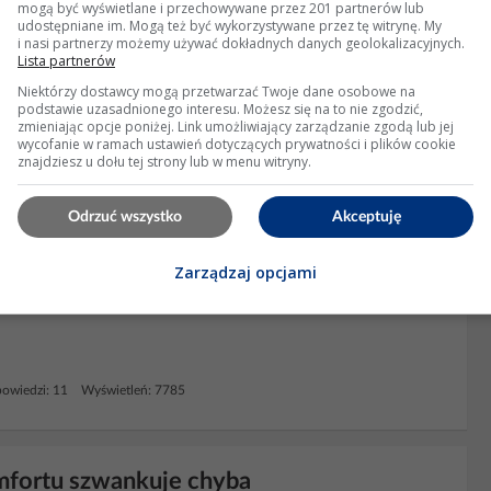
mogą być wyświetlane i przechowywane przez 201 partnerów lub
udostępniane im. Mogą też być wykorzystywane przez tę witrynę. My
i nasi partnerzy możemy używać dokładnych danych geolokalizacyjnych.
Lista partnerów
Niektórzy dostawcy mogą przetwarzać Twoje dane osobowe na
podstawie uzasadnionego interesu. Możesz się na to nie zgodzić,
zmieniając opcje poniżej. Link umożliwiający zarządzanie zgodą lub jej
wycofanie w ramach ustawień dotyczących prywatności i plików cookie
znajdziesz u dołu tej strony lub w menu witryny.
Odrzuć wszystko
Akceptuję
Zarządzaj opcjami
 moduł komfortu
owiedzi: 11 Wyświetleń: 7785
omfortu szwankuje chyba