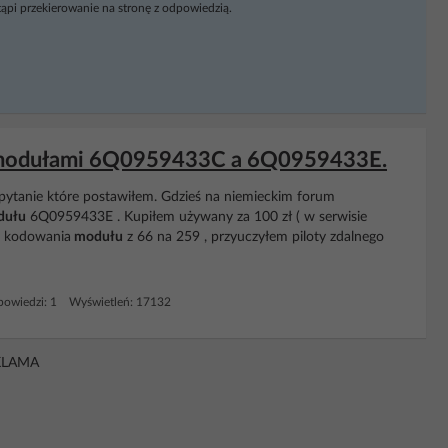
ąpi przekierowanie na stronę z odpowiedzią.
y modułami 6Q0959433C a 6Q0959433E.
pytanie które postawiłem. Gdzieś na niemieckim forum
ułu
6Q0959433E . Kupiłem używany za 100 zł ( w serwisie
nr kodowania
modułu
z 66 na 259 , przyuczyłem piloty zdalnego
owiedzi: 1 Wyświetleń: 17132
KLAMA