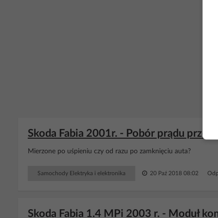
Skoda Fabia 2001r. - Pobór prądu przez
Mierzone po uśpieniu czy od razu po zamknięciu auta?
Samochody Elektryka i elektronika
20 Paź 2018 08:02
Odp
Skoda Fabia 1.4 MPi 2003 r. - Moduł k