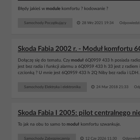
Błędy jakieś w
module
komfortu ? kodowanie ?
Samochody Początkujący
28 Wrz 2021 19:34
Odpowiedzi
Skoda Fabia 2002 r. - Moduł komfortu 
Dołączę się do tematu. Czy
moduł
6Q0959 433 h posiada radio
jest bez radia i funkcji alarmu a 6Q0959 433 h 33 jest z radi
czcionką ? U mnie jest 6Q0959 433 h 2Q Niby bez radia i LDH.
Samochody Elektryka i elektronika
24 Mar 2018 21:33
Odp
Skoda Fabia I 2005: pilot centralnego ni
To jak na obu to samo to
moduł
komfortu szwankuje.
Samochody Zabezpieczenia
12 Cze 2026 11:30
Odpowiedz