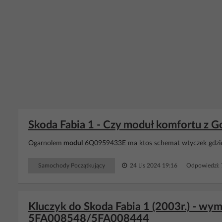
Skoda Fabia 1 - Czy moduł komfortu z Go
Ogarnolem
modul
6Q0959433E ma ktos schemat wtyczek gdzie
Samochody Początkujący
24 Lis 2024 19:16
Odpowiedzi:
Kluczyk do Skoda Fabia 1 (2003r.) - w
5FA008548/5FA008444