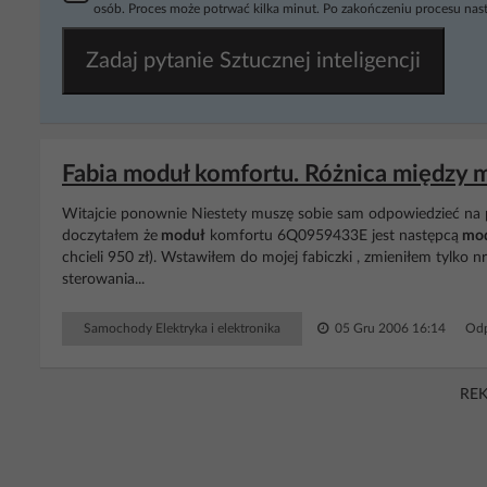
osób. Proces może potrwać kilka minut. Po zakończeniu procesu nast
Zadaj pytanie Sztucznej inteligencji
Fabia moduł komfortu. Różnica międz
Witajcie ponownie Niestety muszę sobie sam odpowiedzieć na 
doczytałem że
moduł
komfortu 6Q0959433E jest następcą
mod
chcieli 950 zł). Wstawiłem do mojej fabiczki , zmieniłem tylko 
sterowania...
Samochody Elektryka i elektronika
05 Gru 2006 16:14
Odp
RE