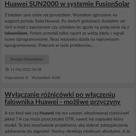
Huawei SUN2000 w systemie FusionSolar
Z błędem sam sobie nie poradziłem. Wysłałem zgłoszenie na
support portalu Solar.Huawei. Po dwóch godzinach dostałem od
nich e-mail z zapytaniem czy udzielam im zgody na połączenie się z
falownikiem
. Potem przysłali tylko raport ze widzą błędy i wgrali
nowe oprogramowanie. Teraz wszystko działa na najnowszym
oprogramowaniu. Polecam w razie problemów...
Energia Odnawialna
11 Maj 2021 06:38
Odpowiedzi: 8 Wyświetleń: 8184
Wyłączanie różnicówki po włączeniu
falownika Huawei - możliwe przyczyny
A czy ktoś wie czy
Huawei
nie ma czasem wbudowanej różnicówki
jakieś ? A czy może przeczytałeś DTR, nawet nie napisałeś który
model. To jest zmartwienie projektanta, aby dobrać zabezpieczenia
adekwatnie do zagrożeń. Normy określają minimum absolutne. A że