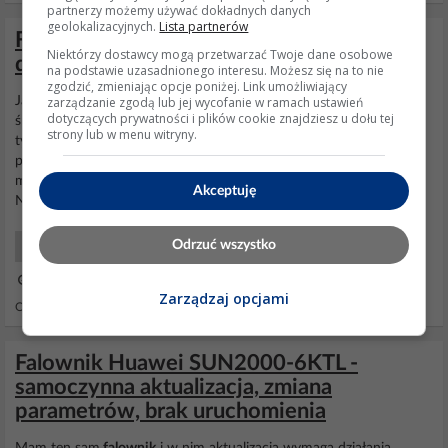
partnerzy możemy używać dokładnych danych
geolokalizacyjnych.
Lista partnerów
FusionSolar i falownik Huawei - zużycie
Niektórzy dostawcy mogą przetwarzać Twoje dane osobowe
danych internetowych w sieci mobilnej
na podstawie uzasadnionego interesu. Możesz się na to nie
zgodzić, zmieniając opcje poniżej. Link umożliwiający
zarządzanie zgodą lub jej wycofanie w ramach ustawień
Ja mam od pół roku WiFi dongle do
falownika
Huawei i są to
dotyczących prywatności i plików cookie znajdziesz u dołu tej
śmiesznie małe transferyw dzisiejszej dobie. Sprawdzałem i
strony lub w menu witryny.
tygodniowo wychodzi poniżej 100 MB czyli w miesiącu nie
przekroczy Ci 500 MB. Ważne aby parametry tego łącza były w
miarę, bo będzie problem z połączeniem (ping najważniejszy chyba)
Akceptuję
Na dniach będę mu stawiał mobilny router specjalnie...
Odrzuć wszystko
Energia Odnawialna
23 Lut 2021 18:51
Zarządzaj opcjami
Odpowiedzi: 2 Wyświetleń: 1260
Falownik Huawei SUN2000-6KTL -
samoczynna aktualizacja, zmiana
parametrów, brak uruchomienia