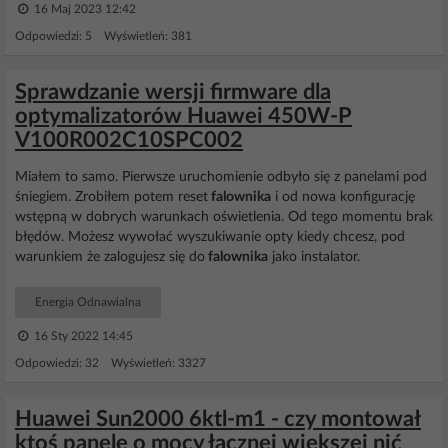
16 Maj 2023 12:42
Odpowiedzi: 5 Wyświetleń: 381
Sprawdzanie wersji firmware dla
optymalizatorów Huawei 450W-P
V100R002C10SPC002
Miałem to samo. Pierwsze uruchomienie odbyło się z panelami pod
śniegiem. Zrobiłem potem reset
falownika
i od nowa konfigurację
wstępną w dobrych warunkach oświetlenia. Od tego momentu brak
błędów. Możesz wywołać wyszukiwanie opty kiedy chcesz, pod
warunkiem że zalogujesz się do
falownika
jako instalator.
Energia Odnawialna
16 Sty 2022 14:45
Odpowiedzi: 32 Wyświetleń: 3327
Huawei Sun2000 6ktl-m1 - czy montował
ktoś panele o mocy łącznej większej nić