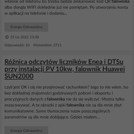
właśnie od telefonu bo trzeba będzie zeskanować kod QR
falownika
albo dongla WIFI dokładnie już nie pamiętam. Po utworzeniu konta
w aplikacji na telefonie i dodaniu...
Energia Odnawialna
25 Lis 2022 13:38
Odpowiedzi: 10 Wyświetleń: 3711
Różnica odczytów liczników Enea i DTSu
przy instalacji PV 10kw, falownik Huawei
SUN2000
czyli jest OK i się nie przejmować rachunkiem? tego to nie wiem, bo
bez dokładnej znajomości godzinowych pobrań i eksportu i
precyzyjnych danych z
falownika
nie da się wyliczyć. Można tylko
oszacowywać. A te obrazki z apki
falownika
nie są dla mnie zbyt
komunikatywne. Same tłumaczenia nazw poszczególnych
parametrów są dla mnie dobijające. Gdzieś miałem...
Energia Odnawialna