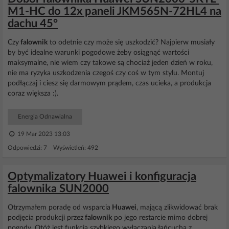
M1-HC do 12x paneli JKM565N-72HL4 na
dachu 45°
Czy
falownik
to odetnie czy może się uszkodzić? Najpierw musiały
by być idealne warunki pogodowe żeby osiągnąć wartości
maksymalne, nie wiem czy takowe są chociaż jeden dzień w roku,
nie ma ryzyka uszkodzenia czegoś czy coś w tym stylu. Montuj
podłączaj i ciesz się darmowym prądem, czas ucieka, a produkcja
coraz większa :).
Energia Odnawialna
19 Mar 2023 13:03
Odpowiedzi: 7 Wyświetleń: 492
Optymalizatory Huawei i konfiguracja
falownika SUN2000
Otrzymałem poradę od wsparcia
Huawei
, mającą zlikwidować brak
podjęcia produkcji przez
falownik
po jego restarcie mimo dobrej
pogody. Otóż jest funkcja szybkiego wyłączania łańcucha z