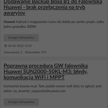
Dodawanie Backup Boxa B1 do Falownika
Huawei - brak przełączenia na tryb
awaryjny
Huawei
hybryd z magazynem Luna nie działa po zaniku prądu ,tylko
jedno gniazdko 300W.
Energia Odnawialna
06 Sie 2023 13:42
Odpowiedzi: 2 Wyświetleń: 579
Poprawna procedura GW falownika
Huawei SUN2000-50KL-M3: błędy,
komunikacja WiFi i MPPT
hurtownia baywa-re.pl. Tam podali numer mail żeby to zgłosić pod
adres: eu_inverter_support(at)huawei.com
Energia Odnawialna