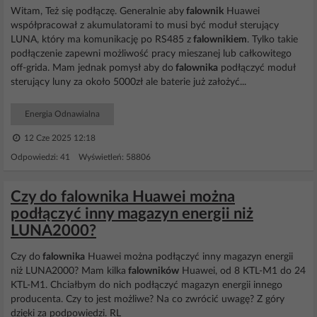
Witam, Też się podłączę. Generalnie aby
falownik
Huawei
współpracował z akumulatorami to musi być moduł sterujący
LUNA, który ma komunikację po RS485 z
falownikiem
. Tylko takie
podłączenie zapewni możliwość pracy mieszanej lub całkowitego
off-grida. Mam jednak pomysł aby do
falownika
podłączyć moduł
sterujący luny za około 5000zł ale baterie już założyć...
Energia Odnawialna
12 Cze 2025 12:18
Odpowiedzi: 41 Wyświetleń: 58806
Czy do falownika Huawei można
podłączyć inny magazyn energii niż
LUNA2000?
Czy do
falownika
Huawei można podłączyć inny magazyn energii
niż LUNA2000? Mam kilka
falowników
Huawei, od 8 KTL-M1 do 24
KTL-M1. Chciałbym do nich podłączyć magazyn energii innego
producenta. Czy to jest możliwe? Na co zwrócić uwagę? Z góry
dzięki za podpowiedzi. RL