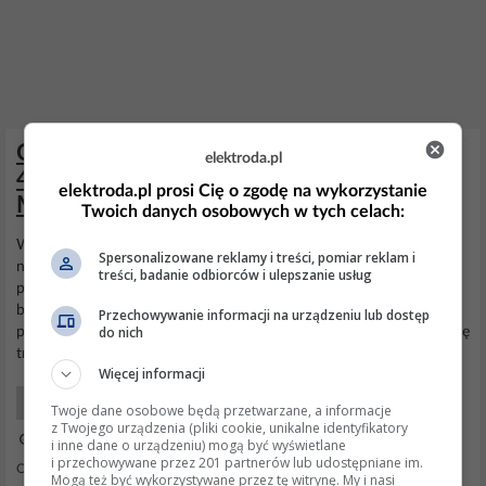
Ocena instalacji fotowoltaicznej: 6 paneli
elektroda.pl
460W, Falownik Huawei SUN2000-3KTL-
elektroda.pl prosi Cię o zgodę na wykorzystanie
M1, plan rozbudowy
Twoich danych osobowych w tych celach:
W tej chwili kolega ma do podjęcia decyzję, pomierzyć na 3 fazach
Spersonalizowane reklamy i treści, pomiar reklam i
napięcia w południe przy pełnym słońcu jakie ma napięcia- jak
treści, badanie odbiorców i ulepszanie usług
powyżej napięcia wyłączenia
falownika
to (duża) część produkcji
będzie marnowana. Trzeba pomyśleć że fotowoltaiki będzie
Przechowywanie informacji na urządzeniu lub dostęp
do nich
przybywać tak że będzie tylko gorzej. Dodano po 33 Sprawa robi się
trudniejsza-
falownik
jest 1 fazowy...
Więcej informacji
Energia Odnawialna
Twoje dane osobowe będą przetwarzane, a informacje
z Twojego urządzenia (pliki cookie, unikalne identyfikatory
25 Lip 2023 08:26
i inne dane o urządzeniu) mogą być wyświetlane
i przechowywane przez 201 partnerów lub udostępniane im.
Odpowiedzi: 11 Wyświetleń: 708
Mogą też być wykorzystywane przez tę witrynę. My i nasi