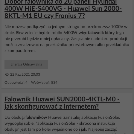
Dobór falownika do 20 paneli Hyundai
400W HiE-S400VG - Huawei Sun 2000-
8KTL-M1 EU czy Fronius 7?
Nie możesz podłączyć na jednym stringu bo przekroczysz 1000V w
zimie. 8kw w lecie będzie robiło 6400W więc
falownik
który tego
nie przerobi będzie mniej opłacalny. Załączanie nadmiaru produkcji
można zrealizować na przekaźniku priorytetowym albo przekładniku
z komparatorem.
Energia Odnawialna
22 Paź 2021 20:03
Odpowiedzi: 4 Wyświetleń: 834
Falownik Huawei SUN2000-4KTL-M0 -
jak skonfigurować z internetem?
Do obsługi
falowników
Huawei zainstaluj aplikację FusionSolar,
wygooglaj sobie: "aplikacja FusionSolar - skrócona instrukcja
obsługi" jest tam po kolei wyjaśnione co i jak. Najlepiej zacząć