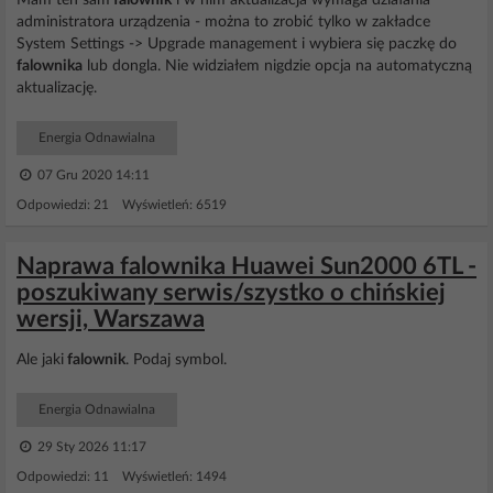
Mam ten sam
falownik
i w nim aktualizacja wymaga działania
administratora urządzenia - można to zrobić tylko w zakładce
System Settings -> Upgrade management i wybiera się paczkę do
falownika
lub dongla. Nie widziałem nigdzie opcja na automatyczną
aktualizację.
Energia Odnawialna
07 Gru 2020 14:11
Odpowiedzi: 21 Wyświetleń: 6519
Naprawa falownika Huawei Sun2000 6TL -
poszukiwany serwis/szystko o chińskiej
wersji, Warszawa
Ale jaki
falownik
. Podaj symbol.
Energia Odnawialna
29 Sty 2026 11:17
Odpowiedzi: 11 Wyświetleń: 1494