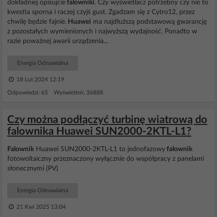
dokładniej opisujcie
falowniki
. Czy wyświetlacz potrzebny czy nie to
kwestia sporna i raczej czyjś gust. Zgadzam się z Cytro12, przez
chwilę będzie fajnie.
Huawei
ma najdłuższą podstawową gwarancję
z pozostałych wymienionych i najwyższą wydajność. Ponadto w
razie poważnej awarii urządzenia...
Energia Odnawialna
18 Lut 2024 12:19
Odpowiedzi: 65 Wyświetleń: 36888
Czy można podłączyć turbinę wiatrową do
falownika Huawei SUN2000-2KTL-L1?
Falownik
Huawei SUN2000-2KTL-L1 to jednofazowy
falownik
fotowoltaiczny przeznaczony wyłącznie do współpracy z panelami
słonecznymi (PV)
Energia Odnawialna
21 Kwi 2025 13:04