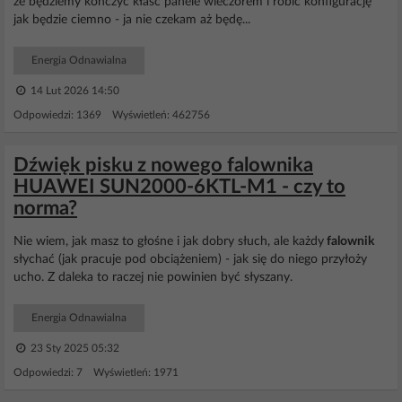
że będziemy kończyć kłaść panele wieczorem i robić konfigurację
jak będzie ciemno - ja nie czekam aż będę...
Energia Odnawialna
14 Lut 2026 14:50
Odpowiedzi: 1369 Wyświetleń: 462756
Dźwięk pisku z nowego falownika
HUAWEI SUN2000-6KTL-M1 - czy to
norma?
Nie wiem, jak masz to głośne i jak dobry słuch, ale każdy
falownik
słychać (jak pracuje pod obciążeniem) - jak się do niego przyłoży
ucho. Z daleka to raczej nie powinien być słyszany.
Energia Odnawialna
23 Sty 2025 05:32
Odpowiedzi: 7 Wyświetleń: 1971