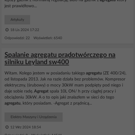
lepszy gaźnik z normalną regulacją, albo na gaźnik z
agregatu
który
jest prawidłowo...
Artykuły
18 Lis 2024 17:22
Odpowiedzi: 22 Wyświetleń: 6540
Spalanie agregatu prądotwórczego na
silniku Leyland sw400
Witam. Kolego jestem w posiadaniu takiego
agregatu
(ZE 400/24),
od listopada 2013. Jak na razie działa bez problemów. Kompresor
elektryczny, (śrubowy) o mocy 30kW mam podpięty pod niego i
daje sobie radę.
Agregat
spala 10L ON/ h przy ciągłej pracy i
obciążeniu 30kW. A o to opis jaki znalazłem w sieci do tego
agregatu
, który posiadam. -Agregat z prądnicą...
Elektro Maszyny i Urządzenia
12 Wrz 2024 18:54