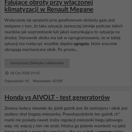
Falujące obroty przy włączonej
klimatyzacji w Renault Megane
Wyłaczanie się sprężarki przy gwałtownum dodaniu gazu jest
związane z tym, że taka sytuacja zazwyczaj istnieje podczas takich
raunków jak wyprzedzanie lub jakaś warunkująca to sytuacja na
drodze. Sterownik silnika ma tak w oprogramowaniu, że w takiej
sytuacji ma rozłączyć wszelkie zbędne
agregaty
, które znacznie
obciązają mechaniczne silnik. Po prostu...
Samochody Elektryka i elektronika
18 Cze 2020 19:42
Odpowiedzi: 45 Wyświetleń: 42589
Honda vs AIVOLT - test generatorów
Zmiana świecy niewiele da, jeżeli gaźnik jest źle zestrojony i silnik jest
zasilany zbyt bogatą mieszanką. Prawdopodobnie ten gaźnik ch*
marki nie posiada nawet śruby regulacji mieszanki biegu jałowego,
więc nic więcej z nim nie zrobi. Można go jedynie wymienić na jakiś