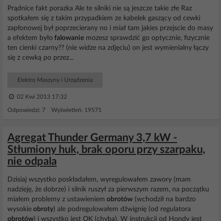
Prądnice fakt porazka Ale te silniki nie są jeszcze takie złe Raz
spotkałem się z takim przypadkiem ze kabelek gaszący od cewki
zapłonowej był poprzecierany no i miał tam jakies przejscie do masy
a efektem było
falowanie
mozesz sprawdzić go optycznie, fizycznie
ten cienki czarny?? (nie widze na zdjęciu) on jest wymienialny łączy
się z cewką po przez...
Elektro Maszyny i Urządzenia
02 Kwi 2013 17:32
Odpowiedzi: 7 Wyświetleń: 19571
Agregat Thunder Germany 3,7 kW -
Stłumiony huk, brak oporu przy szarpaku,
nie odpala
Dzisiaj wszystko poskładałem, wyregulowałem zawory (mam
nadzieję, że dobrze) i silnik ruszył za pierwszym razem, na początku
miałem problemy z ustawieniem
obrotów
(wchodził na bardzo
wysokie
obroty
) ale podregulowałem dźwignię (od regulatora
obrotów
) i wszystko jest OK (chyba). W instrukcji od Hondy jest