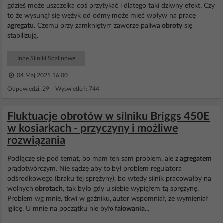
gdzieś może uszczelka coś przytykać i dlatego taki dziwny efekt. Czy
to że wysunął się wężyk od odmy może mieć wpływ na pracę
agregatu
. Czemu przy zamkniętym zaworze paliwa
obroty
się
stabilizują.
Inne Silniki Spalinowe
04 Maj 2025 16:00
Odpowiedzi: 29 Wyświetleń: 744
Fluktuacje obrotów w silniku Briggs 450E
w kosiarkach - przyczyny i możliwe
rozwiązania
Podłączę się pod temat, bo mam ten sam problem, ale z
agregatem
prądotwórczym. Nie sądzę aby to był problem regulatora
odśrodkowego (braku tej sprężyny), bo wtedy silnik pracowałby na
wolnych
obrotach
, tak było gdy u siebie wypiąłem tą sprężynę.
Problem wg mnie, tkwi w gaźniku, autor wspomniał, że wymieniał
iglicę. U mnie na początku nie było
falowania
...