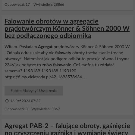
Odpowiedzi: 17 Wyświetleń: 28866
Falowanie obrotów w agregacie
prądotwórczym Könner & Söhnen 2000 W
bez podłączonego odbiornika
Witam. Posiadam
Agregat
prądotwórczy Könner & Söhnen 2000 W
. Odpala odrazu,ale aby nie
falowały
obroty trzeba ssanie trochę
otworzyć. Natomiast jak podłącze odbiór to pracuje równo i trzyma
234V jak odłączę to znów
falowanie
. Coś można tu zdziałać
samemu? 1193189 1193188 1193190
https://filmy.elektroda.pl/42_1693578634...
Elektro Maszyny i Urządzenia
16 Paź 2023 07:32
Odpowiedzi: 3 Wyświetleń: 3867
Agregat PAB-2 – falujące obroty, gaśnięcie
po czyszczeniu gaźnika i wymianie świecy