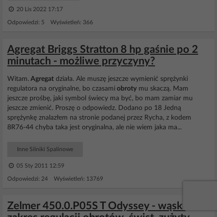
20 Lis 2022 17:17
Odpowiedzi: 5 Wyświetleń: 366
Agregat Briggs Stratton 8 hp gaśnie po 2
minutach - możliwe przyczyny?
Witam.
Agregat
działa. Ale muszę jeszcze wymienić sprężynki
regulatora na oryginalne, bo czasami
obroty
mu skaczą. Mam
jeszcze prośbę, jaki symbol świecy ma być, bo mam zamiar mu
jeszcze zmienić. Proszę o odpowiedz. Dodano po 18 Jedną
sprężynkę znalazłem na stronie podanej przez Rycha, z kodem
8R76-44 chyba taka jest oryginalna, ale nie wiem jaka ma...
Inne Silniki Spalinowe
05 Sty 2011 12:59
Odpowiedzi: 24 Wyświetleń: 13769
Zelmer 450.0.P05S T Odyssey - wąski