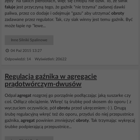
zęby" na takich pierdołach, więc się chłopu nie dziw. To, że silnik
faluje
jest przyczyną tego, że gaźnik "nie trzyma" zadanej dawki
paliwa, przez co dodaje i odejmuje "gazu" aby utrzymać
obroty
zadawane przez regulator. Tak, czy siak winny jest temu gaźnik. Być
może łapie np "lewe...
Inne Silniki Spalinowe
04 Paź 2015 13:27
Odpowiedzi: 14 Wyświetleń: 20622
Regulacja gaźnika w agregacie
prądotwórczym-dwusów
Odpal
agregat
rozgrzej go porządnie podłączając jaką suszarke czy
coś. Odłącz obciążenie. Wkręć tą śrubkę pod skosem do oporu ( z
wyczuciem oczywiście, pół
obrotu
przed ukręceniem:-) ). Drugą
śrubę regulacyjną wkręć też do oporu, przyduś do niej przepustnice
gaźnika,
agregat
powinien zmniejszyć
obroty
. Tak trzymając wykręcaj
śrubke podpierającą przepustnice...