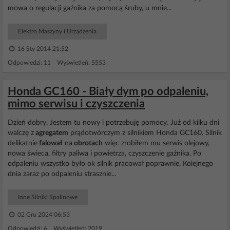
mowa o regulacji gaźnika za pomocą śruby, u mnie...
Elektro Maszyny i Urządzenia
16 Sty 2014 21:52
Odpowiedzi: 11 Wyświetleń: 5553
Honda GC160 - Biały dym po odpaleniu,
mimo serwisu i czyszczenia
Dzień dobry. Jestem tu nowy i potrzebuję pomocy. Już od kilku dni
walczę z
agregatem
prądotwórczym z silnikiem Honda GC160. Silnik
delikatnie
falował
na
obrotach
więc zrobiłem mu serwis olejowy,
nowa świeca, filtry paliwa i powietrza, czyszczenie gaźnika. Po
odpaleniu wszystko było ok silnik pracował poprawnie. Kolejnego
dnia zaraz po odpaleniu strasznie...
Inne Silniki Spalinowe
02 Gru 2024 06:53
Odpowiedzi: 6 Wyświetleń: 2019