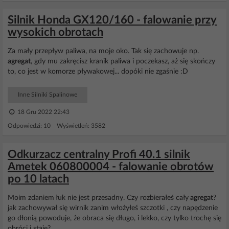
Silnik Honda GX120/160 - falowanie przy
wysokich obrotach
Za mały przepływ paliwa, na moje oko. Tak się zachowuje np.
agregat
, gdy mu zakręcisz kranik paliwa i poczekasz, aż się skończy
to, co jest w komorze pływakowej... dopóki nie zgaśnie :D
Inne Silniki Spalinowe
18 Gru 2022 22:43
Odpowiedzi: 10 Wyświetleń: 3582
Odkurzacz centralny Profi 40.1 silnik
Ametek 060800004 - falowanie obrotów
po 10 latach
Moim zdaniem łuk nie jest przesadny. Czy rozbierałeś cały
agregat
?
jak zachowywał się wirnik zanim włożyłeś szczotki , czy napędzenie
go dłonią powoduje, że obraca się długo, i lekko, czy tylko trochę się
obróci i staje?