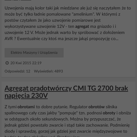
Uzwojenia mają kolor taki jak miedziane ale już się naczytałem że to
może być tylko ładnie pomalowane "amelinium". W którymś z
postów czytałem że jako uzwojenie pomiarowe jest
wykorzystywane uzwojenie 12V - ten
agregat
ma gniazdo i i
uzwojenie 12 V. Może jednak warto by spróbować z dołożeniem
AVR ? Ewentualnie czy ktoś ma jeszcze jakąś propozycję co...
Elektro Maszyny i Urządzenia
20 Kwi 2015 22:19
Odpowiedzi: 12 Wyświetleń: 4893
Agregat prądotwórczy CMI TG 2700 brak
napięcia 230V
Z tymi
obrotami
to dobre pytanie. Regulator
obrotów
silnika
spalinowego cały czas jakby "pompuje" tzn. podnosi
obroty
i obniża
w odstępach około sekundowych. Można by przypuszczać, że
jednak gdzieś powstało zwarcie i stąd takie zachowanie. Podmienię
diody i sprawdzę, gorzej jak gdzieś jest zwarcie międzyzwojowe to