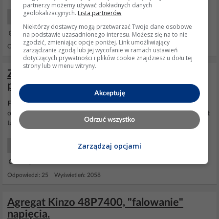
partnerzy możemy używać dokładnych danych
geolokalizacyjnych.
Lista partnerów
Elektro Maszyny i Urządzenia
Niektórzy dostawcy mogą przetwarzać Twoje dane osobowe
na podstawie uzasadnionego interesu. Możesz się na to nie
13 Paź 2025 11:12
zgodzić, zmieniając opcje poniżej. Link umożliwiający
Odpowiedzi: 10 Wyświetleń: 537
zarządzanie zgodą lub jej wycofanie w ramach ustawień
dotyczących prywatności i plików cookie znajdziesz u dołu tej
strony lub w menu witryny.
Zasilanie hydroforu z agregatu
prądotwórczego 1500W
Akceptuję
Falowanie
1Hz to jest normalne bo tam prawdopodobnie jest
odśrodkowy regulator
obrotów
silnika. Zasila silnik 600W to nie jest
Odrzuć wszystko
tak źle.
Zarządzaj opcjami
Elektro Maszyny i Urządzenia
07 Lip 2023 11:23
Odpowiedzi: 25 Wyświetleń: 2058
Agregat Kinzo 48P7400, "falowanie"
napięcia.