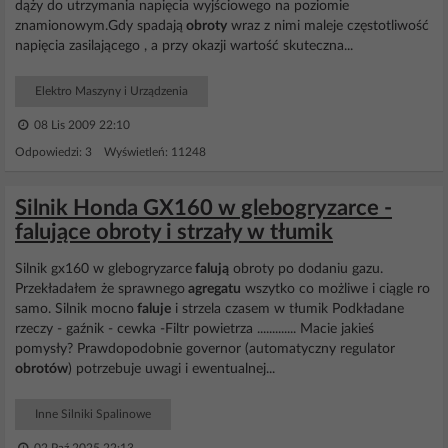
dąży do utrzymania napięcia wyjściowego na poziomie
znamionowym.Gdy spadają
obroty
wraz z nimi maleje częstotliwość
napięcia zasilającego , a przy okazji wartość skuteczna...
Elektro Maszyny i Urządzenia
08 Lis 2009 22:10
Odpowiedzi: 3 Wyświetleń: 11248
Silnik Honda GX160 w glebogryzarce -
falujące obroty i strzały w tłumik
Silnik gx160 w glebogryzarce
falują
obroty po dodaniu gazu.
Przekładałem że sprawnego
agregatu
wszytko co możliwe i ciągle ro
samo. Silnik mocno
faluje
i strzela czasem w tłumik Podkładane
rzeczy - gaźnik - cewka -Filtr powietrza ............. Macie jakieś
pomysły? Prawdopodobnie governor (automatyczny regulator
obrotów
) potrzebuje uwagi i ewentualnej...
Inne Silniki Spalinowe