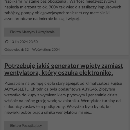
"szpilkami" w stanie bez obciążenia . Wartość miedzyszczytowa
napięcia mierzona to ok. 900V tak więc dla zasilaczy impulsowych
zabójczy, pompy obiegowe(asynchroniczne) czy małe silniki
asynchroniczne nadmiernie buczą i więcej...
Elektro Maszyny i Urządzenia
13 Lis 2024 23:50
Odpowiedzi: 32 Wyświetleń: 2004
Potrzebuję jakiś generator wpięty zamiast
wentylatora, który oszuka elektronikę.
Przerabiam na pompę ciepła stary
agregat
od klimatyzatora Fujitsu
AOYG45LETL. Chłodnica była podsufitowa ABYG45. Złożyłem
wszystko do kupy z wymiennikiem płytowym i generalnie działa,
właśnie na próbę grzeję wodę w zbiorniku. Wentylator turbiny od
chłodnicy zostawiłem podłączony. Wszystko było by ok, bo
niewielki pobór prądu silnika wentylatora mi nie...
Elektro Początkujący