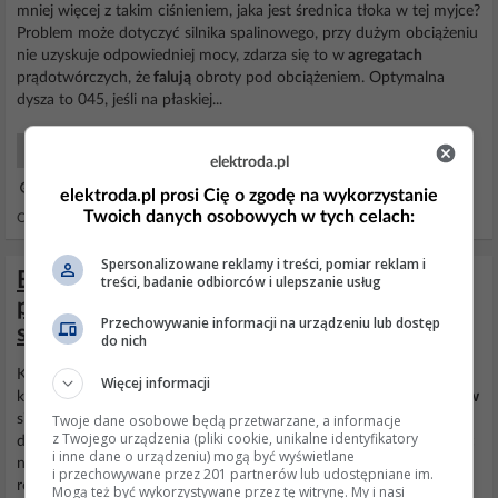
mniej więcej z takim ciśnieniem, jaka jest średnica tłoka w tej myjce?
Problem może dotyczyć silnika spalinowego, przy dużym obciążeniu
nie uzyskuje odpowiedniej mocy, zdarza się to w
agregatach
prądotwórczych, że
falują
obroty pod obciążeniem. Optymalna
dysza to 045, jeśli na płaskiej...
Narzędzia ogrodnicze
elektroda.pl
08 Lip 2024 19:42
elektroda.pl prosi Cię o zgodę na wykorzystanie
Twoich danych osobowych w tych celach:
Odpowiedzi: 30 Wyświetleń: 6339
Spersonalizowane reklamy i treści, pomiar reklam i
ENDRESS ESE 30 BS agregat
treści, badanie odbiorców i ulepszanie usług
prądotwórczy – brak napięcia, szukam
Przechowywanie informacji na urządzeniu lub dostęp
schematu lub porady jak uruchomić
do nich
Kończąc wątek. Po dobraniu i podłączeniu brakującego
Więcej informacji
kondensatora o wartości 10 µF/450 V oraz wyregulowaniu
obrotów
Twoje dane osobowe będą przetwarzane, a informacje
silnika, napięcie wskazuje 220–230 VAC (wynikające z uwagi na
z Twojego urządzenia (pliki cookie, unikalne identyfikatory
delikatne
falowanie
silnika). Ponadto
agregat
generuje częstotliwość
i inne dane o urządzeniu) mogą być wyświetlane
na poziomie 50 Hz. Dziękuję wszystkim, którzy przyczynili się do
i przechowywane przez 201 partnerów lub udostępniane im.
rozwiązania powyższego problemu. Wątek...
Mogą też być wykorzystywane przez tę witrynę. My i nasi