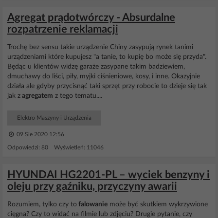
Agregat prądotwórczy - Absurdalne
rozpatrzenie reklamacji
Trochę bez sensu takie urządzenie Chiny zasypują rynek tanimi
urządzeniami które kupujesz "a tanie, to kupię bo może się przyda".
Będąc u klientów widzę garaże zasypane takim badziewiem,
dmuchawy do liści, piły, myjki ciśnieniowe, kosy, i inne. Okazyjnie
działa ale gdyby przycisnąć taki sprzęt przy robocie to dzieje się tak
jak z
agregatem
z tego tematu....
Elektro Maszyny i Urządzenia
09 Sie 2020 12:56
Odpowiedzi: 80 Wyświetleń: 11046
HYUNDAI HG2201-PL – wyciek benzyny i
oleju przy gaźniku, przyczyny awarii
Rozumiem, tylko czy to
falowanie
może być skutkiem wykrzywione
cięgna? Czy to widać na filmie lub zdjęciu? Drugie pytanie, czy