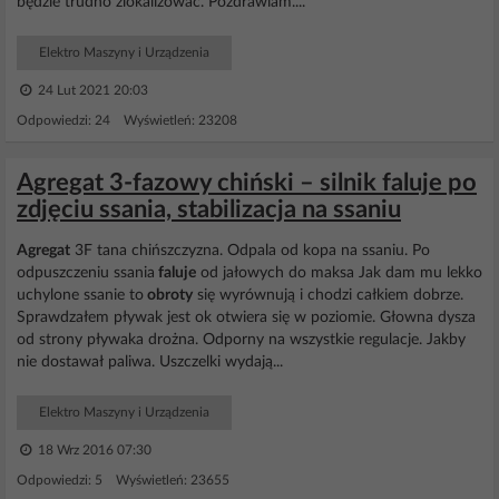
będzie trudno zlokalizować. Pozdrawiam....
Elektro Maszyny i Urządzenia
24 Lut 2021 20:03
Odpowiedzi: 24 Wyświetleń: 23208
Agregat 3-fazowy chiński – silnik faluje po
zdjęciu ssania, stabilizacja na ssaniu
Agregat
3F tana chińszczyzna. Odpala od kopa na ssaniu. Po
odpuszczeniu ssania
faluje
od jałowych do maksa Jak dam mu lekko
uchylone ssanie to
obroty
się wyrównują i chodzi całkiem dobrze.
Sprawdzałem pływak jest ok otwiera się w poziomie. Głowna dysza
od strony pływaka drożna. Odporny na wszystkie regulacje. Jakby
nie dostawał paliwa. Uszczelki wydają...
Elektro Maszyny i Urządzenia
18 Wrz 2016 07:30
Odpowiedzi: 5 Wyświetleń: 23655