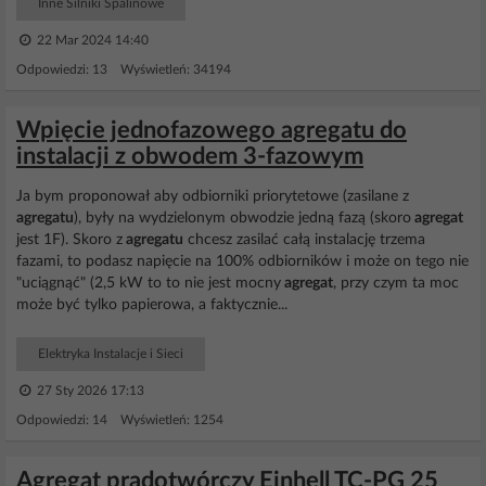
Inne Silniki Spalinowe
22 Mar 2024 14:40
Odpowiedzi: 13 Wyświetleń: 34194
Wpięcie jednofazowego agregatu do
instalacji z obwodem 3-fazowym
Ja bym proponował aby odbiorniki priorytetowe (zasilane z
agregatu
), były na wydzielonym obwodzie jedną fazą (skoro
agregat
jest 1F). Skoro z
agregatu
chcesz zasilać całą instalację trzema
fazami, to podasz napięcie na 100% odbiorników i może on tego nie
"uciągnąć" (2,5 kW to to nie jest mocny
agregat
, przy czym ta moc
może być tylko papierowa, a faktycznie...
Elektryka Instalacje i Sieci
27 Sty 2026 17:13
Odpowiedzi: 14 Wyświetleń: 1254
Agregat prądotwórczy Einhell TC-PG 25