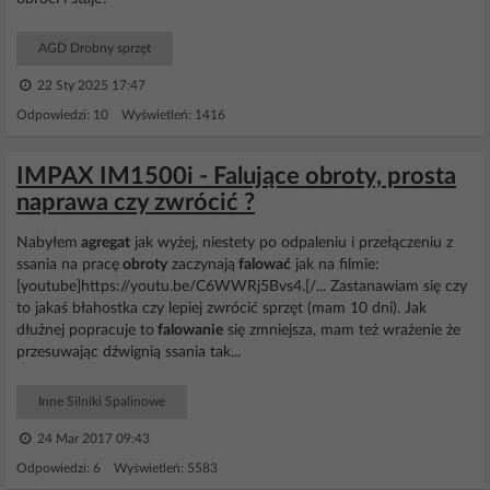
AGD Drobny sprzęt
22 Sty 2025 17:47
Odpowiedzi: 10 Wyświetleń: 1416
IMPAX IM1500i - Falujące obroty, prosta
naprawa czy zwrócić ?
Nabyłem
agregat
jak wyżej, niestety po odpaleniu i przełączeniu z
ssania na pracę
obroty
zaczynają
falować
jak na filmie:
[youtube]https://youtu.be/C6WWRj5Bvs4.[/... Zastanawiam się czy
to jakaś błahostka czy lepiej zwrócić sprzęt (mam 10 dni). Jak
dłużnej popracuje to
falowanie
się zmniejsza, mam też wrażenie że
przesuwając dźwignią ssania tak...
Inne Silniki Spalinowe
24 Mar 2017 09:43
Odpowiedzi: 6 Wyświetleń: 5583