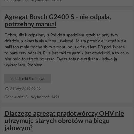
Odpowiedzi: 8 Wyświetleń: 14541
Agregat Bosch G2400 S - nie odpala,
potrzebny manual
Dobra, silnik odpalony :) Pół dnia spedzilem grzebiac przy tym
dziadzie, a okazała się winna....świeca!! Miała przebicie i wogóle nie
palił (co mnie troche zbiło z tropu bo jak dawałem PB pod świece
to pare razy odpalił). Plus jest taki ze gażnik jest czyściutki, a to co w
nim było to strach pokazac. Dysza totalnie zatkana - ledwo ją
wykrecilem. Problem...
Inne Silniki Spalinowe
24 Wrz 2019 09:29
Odpowiedzi: 3 Wyświetleń: 1491
Dlaczego agregat prądotwórczy OHV nie
utrzymuje stałych obrotów na biegu
jałowym?