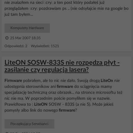
nie znalazłem na sieci :cry: a ten post który podałeś już
przeglądałem :cry: pozdrawiam ps .. (nie odsyłajcie mie na google bo
już tam byłem...
Komputery Hardware
25 Mar 2007 18:35
Odpowiedzi: 2 Wyświetleń: 1521
LiteON SOSW-833S nie rozpędza płyt -
zasilanie czy regulacja lasera?
Firmware
pobrałem, ale to nic nie dało. Swoją drogą
LiteOn
nie
udostępnia sterownikow ani
firmware
do sciągnięcia mamy
specjalizację techniczną oraz obrazek... na stronce microsoftu też
nic nie ma. W poprzednim poście pomyliłem się w nazwie.
Prawidłowa to :
LiteON
SOSW - 833S (a nie 5). Może jakieś
pomysły albo link do nowego
firmware
?
Początkujący Serwisanci