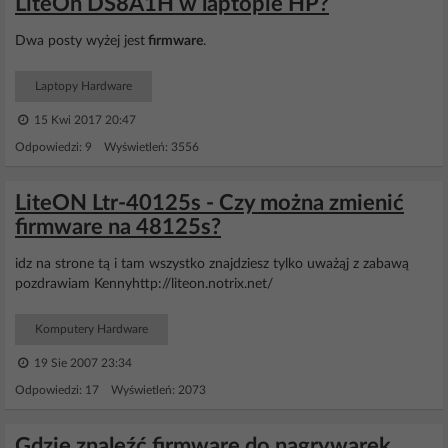
LiteOn DS8A1H w laptopie HP?
Dwa posty wyżej jest
firmware
.
Laptopy Hardware
15 Kwi 2017 20:47
Odpowiedzi: 9 Wyświetleń: 3556
LiteON Ltr-40125s - Czy można zmienić
firmware na 48125s?
idz na strone tą i tam wszystko znajdziesz tylko uważąj z zabawą
pozdrawiam Kennyhttp://liteon.notrix.net/
Komputery Hardware
19 Sie 2007 23:34
Odpowiedzi: 17 Wyświetleń: 2073
Gdzie znaleźć firmware do nagrywarek