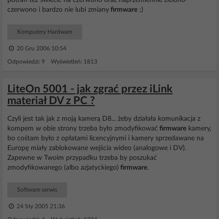
potrafi też świecić na czerwono oraz naprzemiennie zielono-
czerwono i bardzo nie lubi zmiany
firmware
;)
Komputery Hardware
20 Gru 2006 10:54
Odpowiedzi: 9 Wyświetleń: 1813
LiteOn 5001 - jak zgrać przez iLink
materiał DV z PC ?
Czyli jest tak jak z moją kamerą D8... żeby działała komunikacja z
kompem w obie strony trzeba było zmodyfikować
firmware
kamery,
bo cośtam było z opłatami licencyjnymi i kamery sprzedawane na
Europę miały zablokowane wejścia wideo (analogowe i DV).
Zapewne w Twoim przypadku trzeba by poszukać
zmodyfikowanego (albo azjatyckiego)
firmware
.
Software serwis
24 Sty 2005 21:36