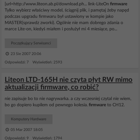
[url=http://www.liteon.ab.pl/download.ph... link-LiteOn
firmware
Tylko wybierz właściwy model, ściągnij plik, i pamętaj żeby napęd
podczas upgradu firmwaru był ustawiony w kompie jako
MASTER(sprawdz zworki). Ogólnie nie mam dobrego zdania o
marce Lite-on, kiedyś miałem i posłużył mi 4 miesiące, po...
Początkujący Serwisanci
23 Sie 2007 20:06
Odpowiedzi: 7 Wyświetleń: 2593
Liteon LTD-165H nie czyta płyt RW mimo
aktualizacji firmware, co robić?
nie zapisuje bo to nie nagrywarka. a czy wczesniej czytal nie wiem,
bo go dopiero kupilem od pewnego kolesia.
firmware
to CH12.
Komputery Hardware
05 Mar 2007 18:05
Odpowiedzi: 9 Wyświetleń: 1794