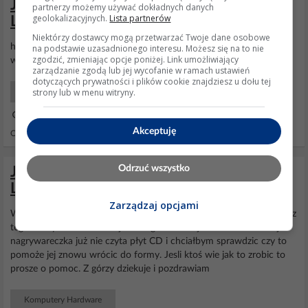
Jak zaktualizować firmware nagrywarki
partnerzy możemy używać dokładnych danych
geolokalizacyjnych.
Lista partnerów
LiteOn 52327S?
Niektórzy dostawcy mogą przetwarzać Twoje dane osobowe
hmm. podpięta jako master na na osobnej licy, a programu do
na podstawie uzasadnionego interesu. Możesz się na to nie
zgodzić, zmieniając opcje poniżej. Link umożliwiający
wgrywania pod dosem nie znalazłem.
zarządzanie zgodą lub jej wycofanie w ramach ustawień
dotyczących prywatności i plików cookie znajdziesz u dołu tej
strony lub w menu witryny.
Komputery Hardware
19 Wrz 2003 12:50
Akceptuję
Odpowiedzi: 8 Wyświetleń: 1500
Odrzuć wszystko
Jak zaktualizować firmware DVDRW
LiteOn 2S81 do wersji 832S?
Zarządzaj opcjami
WItam, jestem posiadaczem nagrywarki DVD
LiteOn
mode 2S81 i z
tego co słyszałem można jakoś wgrac do niej bios od 832S. Moja
nagrywareczka już nie czyta płyt CD i chciałbym sprawdzic czy to
pomoże jej znowu wrócic do formy. Jesli ktoś wie jak to zrobic to
prosze o pomoc. Z górzy dziekuje i pozdrawiam
Komputery Hardware