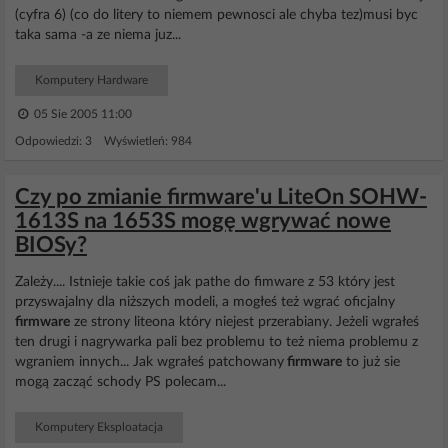
(cyfra 6) (co do litery to niemem pewnosci ale chyba tez)musi byc
taka sama -a ze niema juz...
Komputery Hardware
05 Sie 2005 11:00
Odpowiedzi: 3 Wyświetleń: 984
Czy po zmianie firmware'u LiteOn SOHW-
1613S na 1653S mogę wgrywać nowe
BIOSy?
Zależy.... Istnieje takie coś jak pathe do fimware z 53 który jest
przyswajalny dla niższych modeli, a mogłeś też wgrać oficjalny
firmware
ze strony liteona który niejest przerabiany. Jeżeli wgrałeś
ten drugi i nagrywarka pali bez problemu to też niema problemu z
wgraniem innych... Jak wgrałeś patchowany
firmware
to już sie
mogą zacząć schody PS polecam...
Komputery Eksploatacja