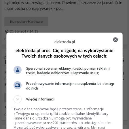
być między soczewką a laserem. Powiem ci szczerze że ja osobiście
mam pecha do nagrywarek - po...
Komputery Hardware
21 Sty 2017 14:13
Odpowiedzi: 11 Wyświetleń: 1479
elektroda.pl
elektroda.pl prosi Cię o zgodę na wykorzystanie
Jak przywrócić oryginalny firmware Liteon
Twoich danych osobowych w tych celach:
DS8A5SH XAA2 po błędnym flashowaniu?
Spersonalizowane reklamy i treści, pomiar reklam i
treści, badanie odbiorców i ulepszanie usług
Będzie problem ze znalezieniem tego
firmware
. Najlepiej kupić nową
nagrywarkę bo ta to dość wiekowy i tandetny jak na dzisiejsze czasy
Przechowywanie informacji na urządzeniu lub dostęp
sprzęt.
do nich
Laptopy Hardware
Więcej informacji
17 Maj 2012 15:21
Twoje dane osobowe będą przetwarzane, a informacje
z Twojego urządzenia (pliki cookie, unikalne identyfikatory
Odpowiedzi: 4 Wyświetleń: 3460
i inne dane o urządzeniu) mogą być wyświetlane
i przechowywane przez 201 partnerów lub udostępniane im.
Mogą też być wykorzystywane przez tę witrynę. My i nasi