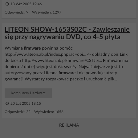
13 Wrz 2005 19:46
Odpowiedzi: 9 Wyświetleń: 1297
LITEON SHOW-1653S02C - Zawieszanie
się przy nagrywaniu DVD, co 4-5 płyta
Wymiana
firmware
powinna pomóc
http://www.liteon.ab.pl/index.php?ac=opi... <- dokładny opis Link
do biosu http://www.liteon.ab.pl/firmware/CSTJ.zi...
Firmware
ma
dopiero 2 dni :-) więc jest dość świeży. Najważniejsze że jest to
autoryzowany przez Liteona
firmware
i nie powoduje utraty
gwarancji. Wystarczy rozpakować paczke i uruchomić plik...
Komputery Hardware
20 Lut 2005 18:15
Odpowiedzi: 22 Wyświetleń: 1656
REKLAMA