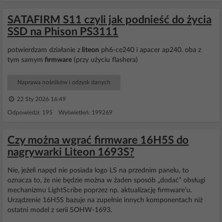
SATAFIRM S11 czyli jak podnieść do życia
SSD na Phison PS3111
potwierdzam działanie z
liteon
ph6-ce240 i apacer ap240. oba z
tym samym
firmware
(przy użyciu flashera)
Naprawa nośników i odzysk danych
22 Sty 2026 16:49
Odpowiedzi: 195 Wyświetleń: 199269
Czy można wgrać firmware 16H5S do
nagrywarki Liteon 1693S?
Nie, jeżeli napęd nie posiada logo LS na przednim panelu, to
oznacza to, że nie będzie można w żaden sposób „dodać” obsługi
mechanizmu LightScribe poprzez np. aktualizację firmware’u.
Urządzenie 16H5S bazuje na zupełnie innych komponentach niż
ostatni model z serii SOHW-1693.