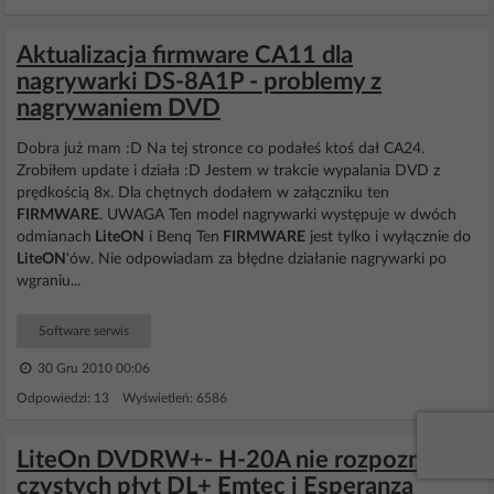
Aktualizacja firmware CA11 dla
nagrywarki DS-8A1P - problemy z
nagrywaniem DVD
Dobra już mam :D Na tej stronce co podałeś ktoś dał CA24.
Zrobiłem update i działa :D Jestem w trakcie wypalania DVD z
prędkością 8x. Dla chętnych dodałem w załączniku ten
FIRMWARE
. UWAGA Ten model nagrywarki występuje w dwóch
odmianach
LiteON
i Benq Ten
FIRMWARE
jest tylko i wyłącznie do
LiteON
'ów. Nie odpowiadam za błędne działanie nagrywarki po
wgraniu...
Software serwis
30 Gru 2010 00:06
Odpowiedzi: 13 Wyświetleń: 6586
LiteOn DVDRW+- H-20A nie rozpoznaje
czystych płyt DL+ Emtec i Esperanza