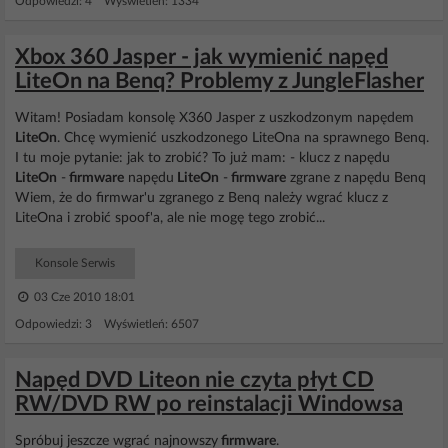
Odpowiedzi: 4 Wyświetleń: 1334
Xbox 360 Jasper - jak wymienić napęd
LiteOn na Benq? Problemy z JungleFlasher
Witam! Posiadam konsolę X360 Jasper z uszkodzonym napędem
LiteOn
. Chcę wymienić uszkodzonego LiteOna na sprawnego Benq.
I tu moje pytanie: jak to zrobić? To już mam: - klucz z napędu
LiteOn
-
firmware
napędu
LiteOn
-
firmware
zgrane z napędu Benq
Wiem, że do firmwar'u zgranego z Benq należy wgrać klucz z
LiteOna i zrobić spoof'a, ale nie mogę tego zrobić...
Konsole Serwis
03 Cze 2010 18:01
Odpowiedzi: 3 Wyświetleń: 6507
Napęd DVD Liteon nie czyta płyt CD
RW/DVD RW po reinstalacji Windowsa
Spróbuj jeszcze wgrać najnowszy
firmware
.