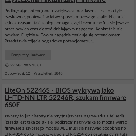
Podkręcając potencjometr zwiększasz moc lasera. Jest to o tyle
ryzykowne, ponieważ w łatwy sposób możesz go spalić. Niemniej
jednak czasami taki zabieg pomaga, dzięki czemu można się jeszcze
przez pewien czas cieszyć działającym napędem. Konkretnie nie
powiem Ci gdzie w Twoim napędzie znajduje się potencjometr.
Przedstawię zdjęcie poglądowe potencjometru:...
Komputery Hardware
29 Mar 2009 18:01
Odpowiedzi: 12 Wyświetleń: 1848
LiteOn 52246S - BIOS wykrywa jako
LHTD-NN LTR 52246R, szukam firmware
6S0F
szybszy to juz niestety nie :cry:(najszybsza nagrywarka z tej serii)
(zasada jest taka ze jak sie 'podkreca' nagrywarke to mozna wgrac
firmware
z szybszego modelu ALE musi sie nazywac podobnie np
LTR-4824 6S to mozesz wgrac z LTR-5224 6S i ostatnia cyfra tutaj