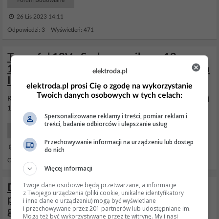
Forum Budowlane
26 Lis 2023 14:11
Odpowiedzi: 3 Wyświetleń: 471
Termofol 12V - Szukam zasilacza 12v
1000W do ogrzewania podłogowego folia
elektroda.pl
IR
elektroda.pl prosi Cię o zgodę na wykorzystanie
Twoich danych osobowych w tych celach:
Rozumiem, że chcesz połączyć szeregowo 4 obwody
folii
grzewczej
12V?
Spersonalizowane reklamy i treści, pomiar reklam i
treści, badanie odbiorców i ulepszanie usług
Systemy Grzewcze Użytkowy
Przechowywanie informacji na urządzeniu lub dostęp
17 Lut 2017 23:44
do nich
Odpowiedzi: 39 Wyświetleń: 4497
Więcej informacji
Twoje dane osobowe będą przetwarzane, a informacje
Duże zużycie energii przez panele na
z Twojego urządzenia (pliki cookie, unikalne identyfikatory
podczerwień - 1300 kWh/mc, moc
i inne dane o urządzeniu) mogą być wyświetlane
i przechowywane przez 201 partnerów lub udostępniane im.
grzewcza 4,98kW
Mogą też być wykorzystywane przez tę witrynę. My i nasi