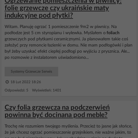
Ogrzewanie pomieszczenia w piwnicy:
folie grzewcze czy ukraińskie maty
indukcyjne pod płytki?
Witam. Planuję ogrzać 1 pomieszczenie 9m2 w piwnicy. Na
podłodze jest 5 cm styropianu i wylewka. Myślałem o
foliach
grzewczych pod płytkami ceramicznymi. Ja planowałem takie coś
założyć przy remoncie łazienki w domu. Nie mam podłogówki i plan
był żeby uzyskać efekt ciepłej podłogi po wyjściu z prysznica. Ale...
po rozmowie z instalatorem uświadomiono...
Systemy Grzewcze Serwis
18 Lut 2022 18:26
Odpowiedzi: 5 Wyświetleń: 1401
Czy folia grzewcza na podczerwień
powinna być docinana pod meble?
Trochę nie rozumiem twojego myślenia. Przecież to jasne jak słońce,
że jak chcesz ogrzać pomieszczenie grzejnikiem, nie ważne jakim, to