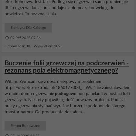
efekt końcowy. Jest taki. Podłoga się nagrzewa i sama promieniuje
IR To ogrzewa ludzi. oraz oddaje ciapło przez konwekcję do
powietrza. To bez znaczenia.
Elektryka Dla Każdego
02 Paź 2025 07:36
Odpowiedzi: 30 Wyświetleń: 1095
Buczenie folii grzewczej na podczerwień -
rezonans pola elektromagnetycznego?
Witam, Zwracam się z dość nietypowym problemem.
https://obrazki.elektroda.pl/1860177000_... Właśnie zainstalowałem
w moim domu ogrzewanie
podłogowe
pod panelami w postaci
folii
grzewczych. Niestety pojawił się dość poważny problem. Podczas
pracy ogrzewania słychać wyraźne buczenie podobne do starego
transformatora. Od producenta dostałem...
Forum Budowlane