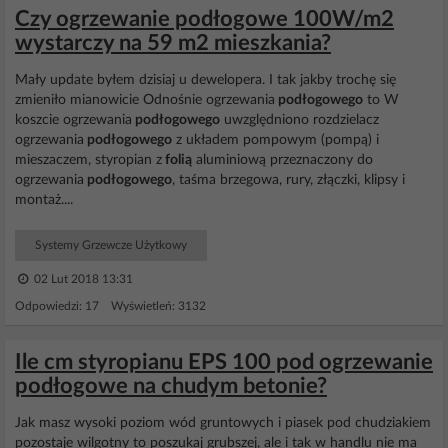
Czy ogrzewanie podłogowe 100W/m2
wystarczy na 59 m2 mieszkania?
Mały update byłem dzisiaj u dewelopera. I tak jakby trochę się
zmieniło mianowicie Odnośnie ogrzewania
podłogowego
to W
koszcie ogrzewania
podłogowego
uwzględniono rozdzielacz
ogrzewania
podłogowego
z układem pompowym (pompą) i
mieszaczem, styropian z
folią
aluminiową przeznaczony do
ogrzewania
podłogowego
, taśma brzegowa, rury, złączki, klipsy i
montaż....
Systemy Grzewcze Użytkowy
02 Lut 2018 13:31
Odpowiedzi: 17 Wyświetleń: 3132
Ile cm styropianu EPS 100 pod ogrzewanie
podłogowe na chudym betonie?
Jak masz wysoki poziom wód gruntowych i piasek pod chudziakiem
pozostaje wilgotny to poszukaj grubszej, ale i tak w handlu nie ma