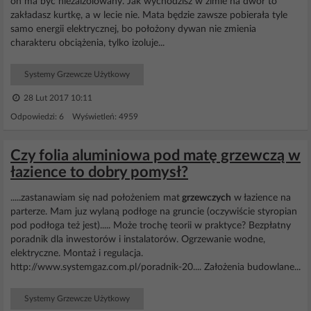
on ma być niezaizolowany. Jak wychodzisz w zimie na dwór to
zakładasz kurtkę, a w lecie nie. Mata będzie zawsze pobierała tyle
samo energii elektrycznej, bo położony dywan nie zmienia
charakteru obciążenia, tylko izoluje...
Systemy Grzewcze Użytkowy
28 Lut 2017 10:11
Odpowiedzi: 6 Wyświetleń: 4959
Czy folia aluminiowa pod matę grzewczą w
łazience to dobry pomysł?
.....zastanawiam się nad położeniem mat
grzewczych
w łazience na
parterze. Mam juz wylaną podłoge na gruncie (oczywiście styropian
pod podłoga też jest)..... Może trochę teorii w praktyce? Bezpłatny
poradnik dla inwestorów i instalatorów. Ogrzewanie wodne,
elektryczne. Montaż i regulacja.
http://www.systemgaz.com.pl/poradnik-20.... Założenia budowlane...
Systemy Grzewcze Użytkowy