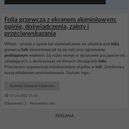
Folia grzewcza z ekranem aluminiowym:
opinie, doświadczenia, zalety i
przeciwwskazania
Witam - proszę o opinie lub doświadczenia ws ułożenia pod
folią
grzewczą
folii
aluminiowej jak to się robi przy ogrzewaniu
podłogowym
wodnym. Są różne wersje w tej sprawie począwszy od
układających, a skończywszy na firmach oferujących
folie
.
Przeciwnicy argumentują indukowaniem prądów w
folii
. Zwolennicy
kuszą odbijaniem promieniowania. Szukam tego...
Systemy Grzewcze Użytkowy
17 Lis 2022 11:16
Odpowiedzi: 2 Wyświetleń: 681
REKLAMA