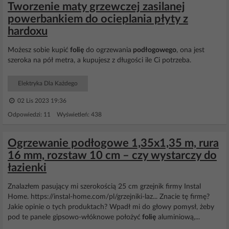
Tworzenie maty grzewczej zasilanej
powerbankiem do ocieplania płyty z
hardoxu
Możesz sobie kupić
folię
do ogrzewania
podłogowego
, ona jest
szeroka na pół metra, a kupujesz z długości ile Ci potrzeba.
Elektryka Dla Każdego
02 Lis 2023 19:36
Odpowiedzi: 11 Wyświetleń: 438
Ogrzewanie podłogowe 1,35x1,35 m, rura
16 mm, rozstaw 10 cm – czy wystarczy do
łazienki
Znalazłem pasujący mi szerokością 25 cm grzejnik firmy Instal
Home. https://instal-home.com/pl/grzejniki-laz... Znacie tę firmę?
Jakie opinie o tych produktach? Wpadł mi do głowy pomysł, żeby
pod te panele gipsowo-włóknowe położyć
folię
aluminiową,...