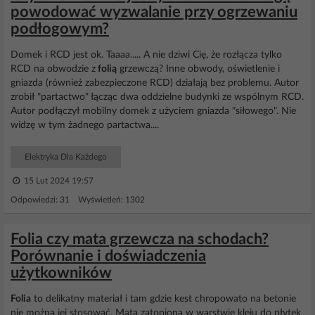
powodować wyzwalanie przy ogrzewaniu
podłogowym?
Domek i RCD jest ok. Taaaa..... A nie dziwi Cię, że rozłącza tylko
RCD na obwodzie z
folią
grzewczą? Inne obwody, oświetlenie i
gniazda (również zabezpieczone RCD) działają bez problemu. Autor
zrobił "partactwo" łącząc dwa oddzielne budynki ze wspólnym RCD.
Autor podłączył mobilny domek z użyciem gniazda "siłowego". Nie
widzę w tym żadnego partactwa....
Elektryka Dla Każdego
15 Lut 2024 19:57
Odpowiedzi: 31 Wyświetleń: 1302
Folia czy mata grzewcza na schodach?
Porównanie i doświadczenia
użytkowników
Folia
to delikatny materiał i tam gdzie kest chropowato na betonie
nie można jej stosować. Mata zatopiona w warstwie kleju do płytek