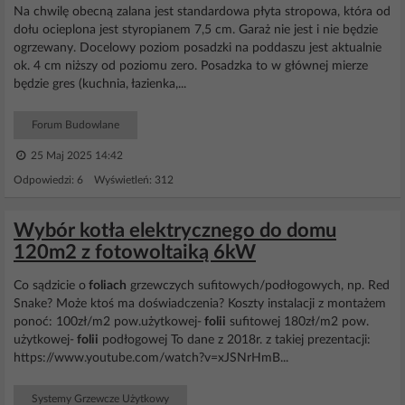
Na chwilę obecną zalana jest standardowa płyta stropowa, która od
dołu ocieplona jest styropianem 7,5 cm. Garaż nie jest i nie będzie
ogrzewany. Docelowy poziom posadzki na poddaszu jest aktualnie
ok. 4 cm niższy od poziomu zero. Posadzka to w głównej mierze
będzie gres (kuchnia, łazienka,...
Forum Budowlane
25 Maj 2025 14:42
Odpowiedzi: 6 Wyświetleń: 312
Wybór kotła elektrycznego do domu
120m2 z fotowoltaiką 6kW
Co sądzicie o
foliach
grzewczych sufitowych/podłogowych, np. Red
Snake? Może ktoś ma doświadczenia? Koszty instalacji z montażem
ponoć: 100zł/m2 pow.użytkowej-
folii
sufitowej 180zł/m2 pow.
użytkowej-
folii
podłogowej To dane z 2018r. z takiej prezentacji:
https://www.youtube.com/watch?v=xJSNrHmB...
Systemy Grzewcze Użytkowy