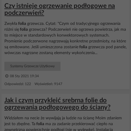
Czy istnieje ogrzewanie podłogowe na
podczerwień?
Zwykła
folia
grzewcza. Cytat: "Czym od tradycyjnego ogrzewania
różni się
folia
grzewcza? Podczerwień nie ogrzewa powietrza, jak ma
to miejsce w standardowych konwektorowych systemach.
Promienie podczerwone nagrzewają konkretne przedmioty, na które
są emitowane. Jeśli umieszczona zostanie
folia
grzewcza pod panele,
wówczas nagrzane zostaną elementy wykończenia...
Systemy Grzewcze Użytkowy
08 Sty 2021 19:34
Odpowiedzi: 122 Wyświetleń: 9147
Jak i czym przykleić srebrna folie do
ogrzewania podłogowego do ściany?
Widziałem na necie że wywijają ja ludzie na ścianę Moim zdaniem
jest to zbędne. Ta
folia
ma za zadanie przekierować ciepło na
zewnętrzną powierzchnię podłogi (nie w wylewkę). Instalacja