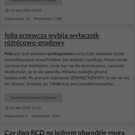
Systemy Grzewcze Użytkowy
28 Mar 2024 20:03
Odpowiedzi: 23 Wyświetleń: 1308
folia grzewcza wybija wyłacznik
różnicowo-prądowy
Folia
jest pod panelami
podłogowymi
,sucha.Cała elektryka działa
prawidłowo,jest nowa.Problem jest jedynie z podłogą. Nowa wcale
nie musi być bezbłędna, może być np źle zmontowana, i przyszła
okoliczność, ze to się ujawniło. Mówisz, walnęły głowne
bezpieczniki. Po pracach naprawdę ZEWNĘTRZNYCH to się nie ma
jak zdarzyć. Dodano po 3
Folia
lezy pod panelami,wszystko...
Systemy Grzewcze Użytkowy
22 Wrz 2020 12:49
Odpowiedzi: 6 Wyświetleń: 3354
Czy dwa RCD na jednym obwodzie mogą