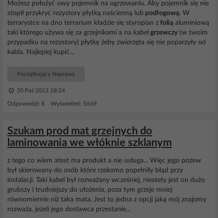
Możesz położyć owy pojemnik na ogrzewaniu. Aby pojemnik się nie
stopił przykryć rezystory płytką naścienną lub
podłogową
. W
terrarystce na dno terrarium kładzie się styropian z
folią
aluminiową
taki którego używa się za grzejnikami a na kabel
grzewczy
(w twoim
przypadku na rezystory) płytkę żeby zwierzęta się nie poparzyły od
kabla. Najlepiej kupić...
Początkujący Naprawy
30 Paź 2013 18:24
Odpowiedzi: 8 Wyświetleń: 5669
Szukam prod mat grzejnych do
laminowania we włóknie szklanym
z tego co wiem atest ma produkt a nie usługa... Więc jego pozew
był skierowany do osób które rzekomo popełniły błąd przy
instalacji. Taki kabel był rozważany wcześniej, niestety jest on dużo
grubszy i trudniejszy do ułożenia, poza tym grzeje mniej
równomiernie niż taka mata. Jest to jedna z opcji jaką mój znajomy
rozważa, jeżeli jego dostawca przestanie...