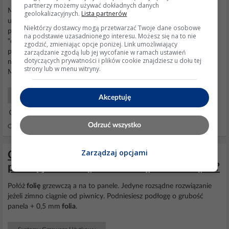
partnerzy możemy używać dokładnych danych
Mam problem z ogrzewaniem na podczerwień (panele
grzewcze
są
geolokalizacyjnych.
Lista partnerów
umiejscowione na suficie). Wydaje mi się jednak, że głównym
Niektórzy dostawcy mogą przetwarzać Twoje dane osobowe
problemem w całej tej dyskusji jest nazewnictwo. Termin
na podstawie uzasadnionego interesu. Możesz się na to nie
"ogrzewanie IR" był, moim zdaniem, zarezerwowany dla
zgodzić, zmieniając opcje poniżej. Link umożliwiający
zarządzanie zgodą lub jej wycofanie w ramach ustawień
promienników IR, czy to gazowych czy elektrycznych, które w
dotyczących prywatności i plików cookie znajdziesz u dołu tej
normalnej pracy osiągają temperatury kilkuset stopni C.
strony lub w menu witryny.
Marketingowcy,...
Elektryka Dla Każdego
Akceptuję
03 Paź 2025 16:23
Odrzuć wszystko
Odpowiedzi: 67 Wyświetleń: 28035
Zarządzaj opcjami
Czy można zamontować ogrzewanie
podłogowe od spodu bez zrywania klepki?
Połóż
folię
grzewczą a na to panele. Jedyne rozsądne rozwiązanie
jeżeli zimno ciągnie od piwnicy. Podniesiesz podłogę o grubość
panela + 0,5 mm
folia
.