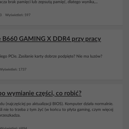
a brak pamięci lub zepsutą pamięć, dlatego wynika,...
 3 Wyświetleń: 597
te B660 GAMING X DDR4 przy pracy
iego PCIe. Zasilanie karty dobrze podpięte? Nie ma luzów?
yświetleń: 1737
o wymianie części, co robić?
u (najczęściej po aktualizacji BIOS). Komputer działa normalnie.
śli nie to trzeba z tym żyć (w końcu to płyta gaming, czym więcej
rzeszkadza.
Wyświetleń: 6894