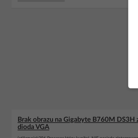
RE
Brak obrazu na Gigabyte B760M DS3H z 
dioda VGA