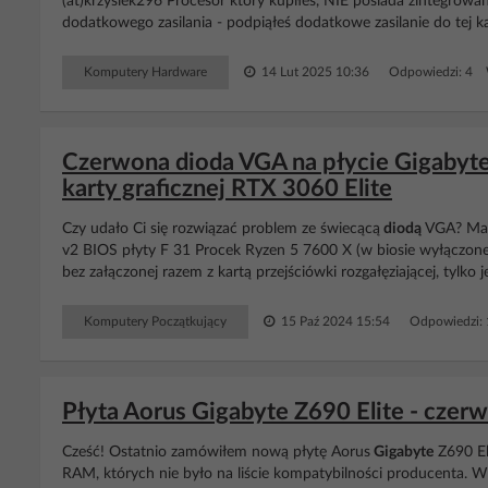
(at)krzysiek296 Procesor który kupiłeś, NIE posiada zintegrowan
dodatkowego zasilania - podpiąłeś dodatkowe zasilanie do tej k
Komputery Hardware
14 Lut 2025 10:36
Odpowiedzi: 4 
Czerwona dioda VGA na płycie Gigaby
karty graficznej RTX 3060 Elite
Czy udało Ci się rozwiązać problem ze świecącą
diodą
VGA? Mam
v2 BIOS płyty F 31 Procek Ryzen 5 7600 X (w biosie wyłączone
bez załączonej razem z kartą przejściówki rozgałęziającej, tylk
Komputery Początkujący
15 Paź 2024 15:54
Odpowiedzi:
Płyta Aorus Gigabyte Z690 Elite - cz
Cześć! Ostatnio zamówiłem nową płytę Aorus
Gigabyte
Z690 El
RAM, których nie było na liście kompatybilności producenta. Wy