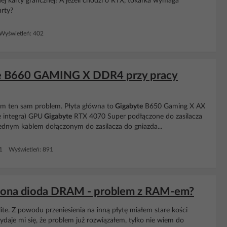
ej karty graficznej! A jeżeli chodzi o RTX, tokarka wymaga
arty?
Wyświetleń: 402
te B660 GAMING X DDR4 przy pracy
 ten sam problem. Płyta główna to
Gigabyte
B650 Gaming X AX
 integra) GPU
Gigabyte
RTX 4070 Super podłączone do zasilacza
o jednym kablem dołączonym do zasilacza do gniazda...
 1 Wyświetleń: 891
erwona dioda DRAM - problem z RAM-em?
ite. Z powodu przeniesienia na inną płytę miałem stare kości
daje mi się, że problem już rozwiązałem, tylko nie wiem do