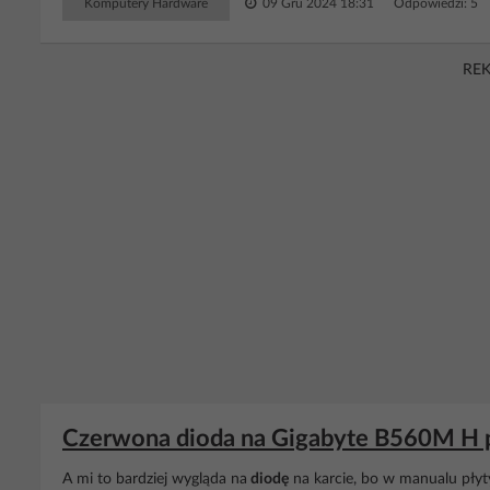
Komputery Hardware
09 Gru 2024 18:31
Odpowiedzi: 5 
RE
Czerwona dioda na Gigabyte B560M H pi
A mi to bardziej wygląda na
diodę
na karcie, bo w manualu płyty 