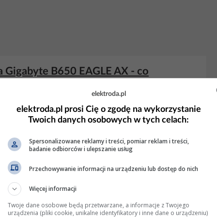
a Gigabyte B650 EAGLE AX - co
elektroda.pl
elektroda.pl prosi Cię o zgodę na wykorzystanie
Twoich danych osobowych w tych celach:
 4 Wyświetleń: 837
Spersonalizowane reklamy i treści, pomiar reklam i treści,
badanie odbiorców i ulepszanie usług
zerwona dioda DRAM
Przechowywanie informacji na urządzeniu lub dostęp do nich
inuty. Memory test na DDR5 jest nieziemsko długi, porównywalny
Więcej informacji
?) w innej płycie. Trzeci krok - sprawdzić inne kości.
Twoje dane osobowe będą przetwarzane, a informacje z Twojego
urządzenia (pliki cookie, unikalne identyfikatory i inne dane o urządzeniu)
Wyświetleń: 1083