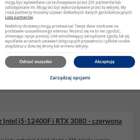
mogą być wyświetlane i przechowywane przez 201 partnerów lub
udostępniane im. Mogą też być wykorzystywane przez tę witrynę. My
i nasi partnerzy możemy używać dokładnych danych geolokalizacyjnych.
KLAMA
Lista partnerów
Niektórzy dostawcy mogą przetwarzać Twoje dane osobowe na
podstawie uzasadnionego interesu. Możesz się na to nie zgodzić,
zmieniając opcje poniżej. Link umożliwiający zarządzanie zgodą lub jej
wycofanie w ramach ustawień dotyczących prywatności i plików cookie
znajdziesz u dołu tej strony lub w menu witryny.
Odrzuć wszystko
Akceptuję
Zarządzaj opcjami
Intel i5-12400F i RTX 3080 - czerwona