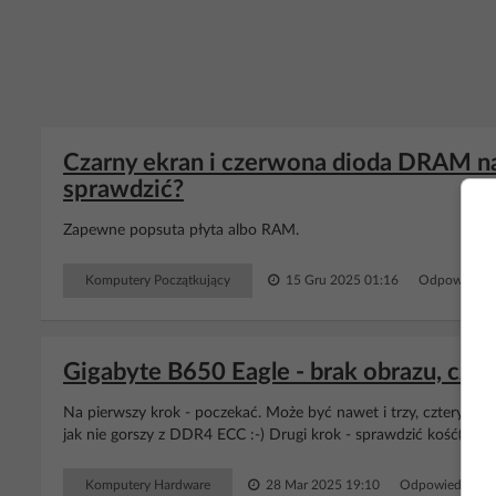
Czarny ekran i czerwona dioda DRAM n
sprawdzić?
Zapewne popsuta płyta albo RAM.
Komputery Początkujący
15 Gru 2025 01:16
Odpowiedzi:
Gigabyte B650 Eagle - brak obrazu, c
Na pierwszy krok - poczekać. Może być nawet i trzy, cztery m
jak nie gorszy z DDR4 ECC :-) Drugi krok - sprawdzić kość(/kości
Komputery Hardware
28 Mar 2025 19:10
Odpowiedzi: 5 