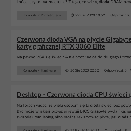
końca, czy to ma znaczenie? Z tego, co wiem,
dioda
DRAM oznacz
Komputery Początkujący
29 Cze 2023 13:52
Odpowiedzi:
Czerwona dioda VGA na płycie Gigaby
karty graficznej RTX 3060 Elite
Na pewno VGA się świeci? A nie boot? Włóż do drugiego i trzec
Komputery Hardware
10 Sie 2023 22:32
Odpowiedzi: 8 W
Desktop - Czerwona dioda CPU świeci p
Na forach widać, że wielu osobom się ta
dioda
świeci bez powod
Być może w jakiejś przyszłej rewizji BIOS
Gigabyte
wyda fixa, je
światełek tym lepiej), albo można reklamować płytę, jeśli
dioda
p
Komputery Hardware
13 Paź 2018 20:21
Odpowiedzi: 8 