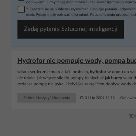
odpowiedzi. Firmy mogą monitorować i zapisywać informacje wprow
*
Zgadzam się na publiczne wyświetlanie mojego pytania i odpowiedz
osób. Proces może potrwać kilka minut. Po zakończeniu procesu nast
Zadaj pytanie Sztucznej inteligencji
Hydrofor nie pompuje wody, pompa buczy
witam serdecznie mam a taki problem,
hydrofor
w domu do wczor
nie działa. jak włączę siłę do pompy to słychać jak
buczy
w studn
rozłącza pompę nie pyka. kiedyś jak zakręciłem dopływ wody d
Elektro Maszyny i Urządzenia
31 Lip 2009 12:13
Odpowied
RE