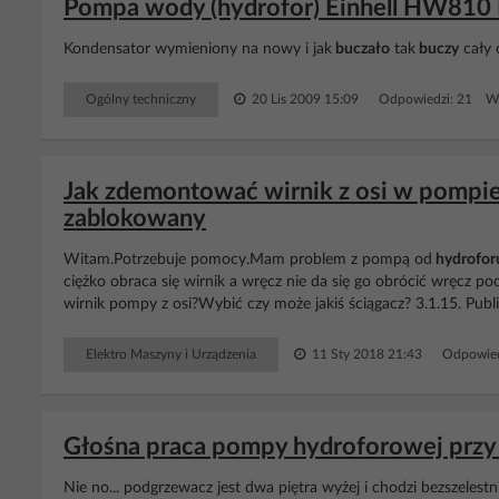
Pompa wody (hydrofor) Einhell HW810 R
Kondensator wymieniony na nowy i jak
buczało
tak
buczy
cały 
Ogólny techniczny
20 Lis 2009 15:09
Odpowiedzi: 21 Wy
Jak zdemontować wirnik z osi w pompie 
zablokowany
Witam.Potrzebuje pomocy.Mam problem z pompą od
hydrofor
ciężko obraca się wirnik a wręcz nie da się go obrócić wręcz 
wirnik pompy z osi?Wybić czy może jakiś ściągacz? 3.1.15. Pub
Elektro Maszyny i Urządzenia
11 Sty 2018 21:43
Odpowied
Głośna praca pompy hydroforowej przy 
Nie no... podgrzewacz jest dwa piętra wyżej i chodzi bezszelestni