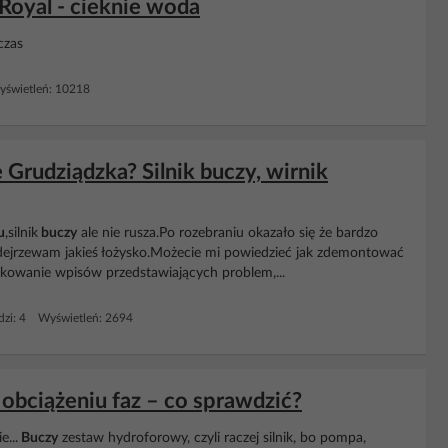
oyal - cieknie woda
czas
świetleń: 10218
Grudziądzka? Silnik buczy, wirnik
u
,silnik
buczy
ale nie rusza.Po rozebraniu okazało się że bardzo
podejrzewam jakieś łożysko.Możecie mi powiedzieć jak zdemontować
likowanie wpisów przedstawiających problem,...
zi: 4 Wyświetleń: 2694
obciążeniu faz – co sprawdzić?
e...
Buczy
zestaw hydroforowy, czyli raczej silnik, bo pompa,