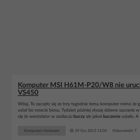
Komputer MSI H61M-P20/W8 nie urucham
VS450
Witaj. To zaczęło się ze trzy tygodnie temu komputer mimo że
ustał bo resecie biosu. Tydzień później słyszę dziwne szuranie 
się że wentylator w zasilaczu
buczy
ale jakoś
buczenie
ustało. A
Komputery Hardware
29 Gru 2013 13:04
Odpowiedzi: 7 