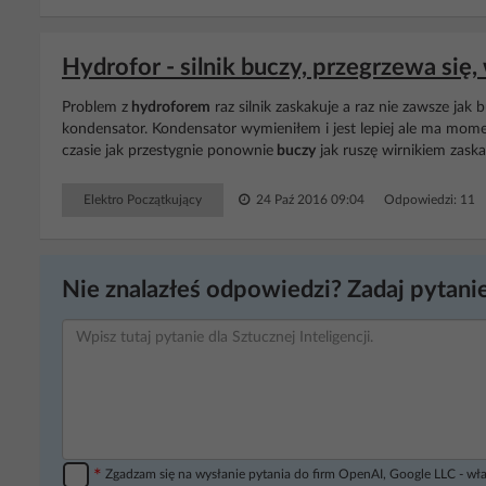
Hydrofor - silnik buczy, przegrzewa si
Problem z
hydroforem
raz silnik zaskakuje a raz nie zawsze jak 
kondensator. Kondensator wymieniłem i jest lepiej ale ma mom
czasie jak przestygnie ponownie
buczy
jak ruszę wirnikiem zaskak
Elektro Początkujący
24 Paź 2016 09:04
Odpowiedzi: 11 
Nie znalazłeś odpowiedzi? Zadaj pytanie
*
Zgadzam się na wysłanie pytania do firm OpenAI, Google LLC - wła