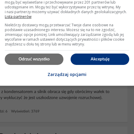
mogą być wyświetlane i przechowywane przez 201 partnerów lub
udostępniane im. Mogą też być wykorzystywane przez tę witrynę. My
i nasi partnerzy możemy używać dokładnych danych geolokalizacyjnych.
Lista partnerów
Niektórzy dostawcy mogą przetwarzać Twoje dane osobowe na
podstawie uzasadnionego interesu. Możesz się na to nie zgodzić,
% mocy, wkręca się dopiero powyżej
zmieniając opcje poniżej. Link umożliwiający zarządzanie zgodą lub jej
wycofanie w ramach ustawień dotyczących prywatności i plików cookie
 wody,
hydroforu
czy pralki etc.
znajdziesz u dołu tej strony lub w menu witryny.
dzi: 29 Wyświetleń: 2124
Odrzuć wszystko
Akceptuję
Zarządzaj opcjami
y, nie obraca się po wymianie łożysk
e z kondensatorem a silnik obraca się gdy obrócimy wałek to
y wykluczyć że jest uszkodzone uzwojenie rozruchowe).
zi: 6 Wyświetleń: 3769