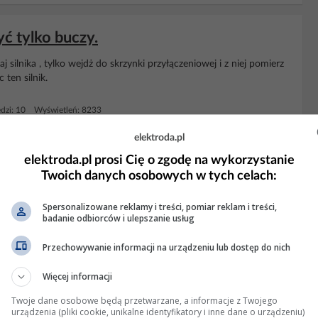
yć tylko buczy.
j silnika , tylko wejdż do skrzynki przyłączeniowej i z niej pomierz
ten silnik.
dzi: 10 Wyświetleń: 8233
elektroda.pl
KLAMA
elektroda.pl prosi Cię o zgodę na wykorzystanie
Twoich danych osobowych w tych celach:
Spersonalizowane reklamy i treści, pomiar reklam i treści,
badanie odbiorców i ulepszanie usług
Przechowywanie informacji na urządzeniu lub dostęp do nich
Więcej informacji
Twoje dane osobowe będą przetwarzane, a informacje z Twojego
urządzenia (pliki cookie, unikalne identyfikatory i inne dane o urządzeniu)