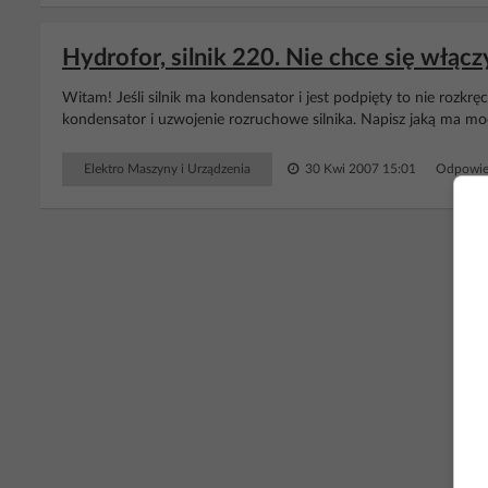
Hydrofor, silnik 220. Nie chce się włącz
Witam! Jeśli silnik ma kondensator i jest podpięty to nie rozkręca
kondensator i uzwojenie rozruchowe silnika. Napisz jaką ma moc 
Elektro Maszyny i Urządzenia
30 Kwi 2007 15:01
Odpowie
RE