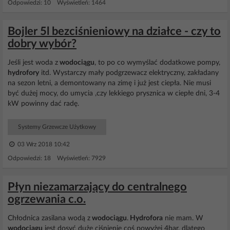
Odpowiedzi: 10 Wyświetleń: 1464
Bojler 5l bezciśnieniowy na działce - czy to
dobry wybór?
Jeśli jest woda z
wodociągu
, to po co wymyślać dodatkowe pompy,
hydrofory
itd. Wystarczy mały podgrzewacz elektryczny, zakładany
na sezon letni, a demontowany na zimę i już jest ciepła. Nie musi
być dużej mocy, do umycia ,czy lekkiego prysznica w ciepłe dni, 3-4
kW powinny dać radę.
Systemy Grzewcze Użytkowy
03 Wrz 2018 10:42
Odpowiedzi: 18 Wyświetleń: 7929
Płyn niezamarzający do centralnego
ogrzewania c.o.
Chłodnica zasilana wodą z
wodociągu
.
Hydrofora
nie mam. W
wodociągu
jest dosyć duże ciśnienie coś powyżej 4bar, dlatego