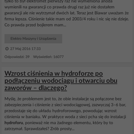
tylko to był elektromet pierwszy raz nie wymieniona anoda
wymienili na gwarancji co prawda drugi raz już nie dostałem
gwarancji ale nie wytrzymał dwóch lat. Teraz jest Biawar uważam że
firma lepsza. Ciśnienie takie mam od 2003/4 roku i nic się nie dzieje.
Co prawda przed bojlerem mam...
Elektro Maszyny i Urządzenia
27 Maj 2016 17:33
Odpowiedzi: 39 Wyświetleń: 16077
Wzrost ciśnienia w hydroforze po
podłączeniu wodociągu i otwarciu obu
zaworów – dlaczego?
Myślę, że problemem jest to, że obie instalacje są połączone bez
zabezpieczenia i ciśnienie z sieci wodociągowej, zazwyczaj 3–6 bar,
przedostaje się do układu hydroforowego, powodując wzrost
ciśnienia w baniaku. W praktyce woda z sieci pcha się do instalacji
hydroforu
, ponieważ nie ma żadnego elementu, który by to
zatrzymał. Sprawdzałeś? Zrób prosty...