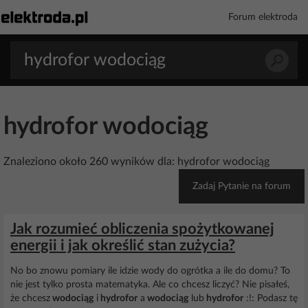
Forum elektroda
hydrofor wodociąg
Znaleziono około 260 wyników dla: hydrofor wodociąg
Zadaj Pytanie na forum
Jak rozumieć obliczenia spożytkowanej
energii i jak określić stan zużycia?
No bo znowu pomiary ile idzie wody do ogrótka a ile do domu? To
nie jest tylko prosta matematyka. Ale co chcesz liczyć? Nie pisałeś,
że chcesz
wodociąg
i
hydrofor
a
wodociąg
lub
hydrofor
:!: Podasz tę