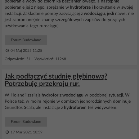
pobieranie wody do zbiornika bezciśnieniowego, a następnie
pobieranie jej z niego, sprężanie w
hydroforze
i korzystanie w swojej
instalacji. Zakładanie pompy zasysającej z
wodociągu
, jeśli nawet nie
jest zabronione(nie znamy szczegółowych zapisów dotyczących
użytkowania tego rurociągu)...
Forum Budowlane
04 Maj 2025 11:25
Odpowiedzi: 51 Wyświetleń: 11268
Jak podłączyć studnię głębinową?
Potrzebuję przekroju rur.
W Holandii zasilają
hydrofor
z
wodociągu
w podobnej sytuacji. W
Polsce też, w moim rejonie w domkach jednorodzinnych dominuje
Grundfos Scala, ale instalacje z
hydroforem
też widywałem.
Forum Budowlane
17 Mar 2021 10:59