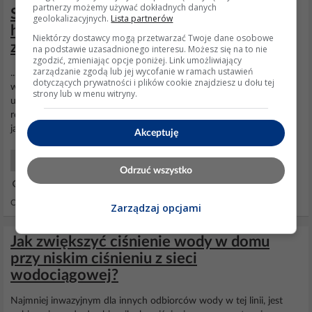
partnerzy możemy używać dokładnych danych
Szara skrzynka za wyłącznikiem w starym
geolokalizacyjnych.
Lista partnerów
hydroforze z silnikiem – funkcja i
Niektórzy dostawcy mogą przetwarzać Twoje dane osobowe
zastosowanie
na podstawie uzasadnionego interesu. Możesz się na to nie
zgodzić, zmieniając opcje poniżej. Link umożliwiający
zarządzanie zgodą lub jej wycofanie w ramach ustawień
...zastanawiam się, do czego mogę to wykorzystać. Najlepiej
dotyczących prywatności i plików cookie znajdziesz u dołu tej
wykorzystać zgodnie z przeznaczeniem. To bardzo niezawodny
strony lub w menu witryny.
układ. A mimo posiadania
wodociągu
, warto mieć także własne
rezerwowe ujęcie wody, niezależne od lokalnej instalacji. Czasy są
jakie są, a woda jest jednak kluczowym medium w każdym domu.
Akceptuję
Elektro Początkujący
Odrzuć wszystko
14 Lis 2025 17:51
Odpowiedzi: 20 Wyświetleń: 594
Zarządzaj opcjami
Jak zwiększyć ciśnienie wody w domu
przy niskim ciśnieniu z sieci
wodociągowej?
Najmniej inwazyjnym dla innych odbiorców wody w tej linii, jest