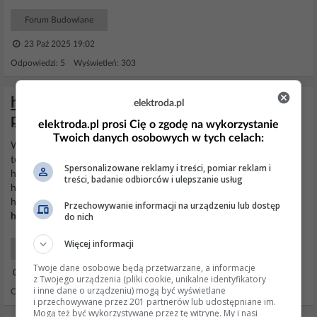
Forum Budowlane
23 Paź 2025 19:02
Odpowiedzi: 5 Wyświetleń: 303
hydrofor, schodząca woda na zasilaniu
elektroda.pl
pompy
elektroda.pl prosi Cię o zgodę na wykorzystanie
Twoich danych osobowych w tych celach:
Witam serdecznie na początek przedstawię wszystkie dane na
temat instalacji a następnie opiszę problem
Spersonalizowane reklamy i treści, pomiar reklam i
http://obrazki.elektroda.pl/1701439000_1...
treści, badanie odbiorców i ulepszanie usług
http://obrazki.elektroda.pl/3325786600_1...
http://obrazki.elektroda.pl/6791640200_1... Pompa : 600 W z
Przechowywanie informacji na urządzeniu lub dostęp
do nich
hydroforem
przeponowym 20l Studnia : rura stalowa 1,5...
Więcej informacji
Elektro Maszyny i Urządzenia
Twoje dane osobowe będą przetwarzane, a informacje
04 Lis 2016 18:06
z Twojego urządzenia (pliki cookie, unikalne identyfikatory
i inne dane o urządzeniu) mogą być wyświetlane
Odpowiedzi: 10 Wyświetleń: 9243
i przechowywane przez 201 partnerów lub udostępniane im.
Mogą też być wykorzystywane przez tę witrynę. My i nasi