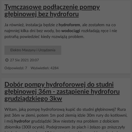
Tymczasowe podłączenie pompy
głębinowej bez hydroforu
Ja również, instalacja będzie z
hydroforem
, ale zostałem na co
najmniej kilka dni bez wody, bo
wodociągi
rozkładają ręce i nie
potrafią powiedzieć kiedy rozwiążą problem.
Elektro Maszyny i Urządzenia
27 Sie 2021 20:07
Odpowiedzi: 7 Wyświetleń: 4284
Dobór pompy hydroforowej do studni
głębinowej 36m - zastąpienie hydroforu
grudziądzkiego 3kw
Witam, jaką pompę hydroforową kupić do studni głębinowej? Rura
jest 36m w ziemi, potem 1m pod ziemią idzie 30m rury do kotłowni,
i mój
hydrofor
grudziądzki 3kw niestety ma problem z dobiciem
zbiornika (300l ocynk). Podejrzewam że piach i żelazo go zniszczyły