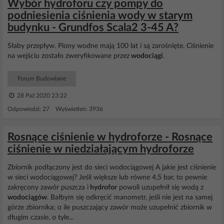
Wybór hydroforu czy pompy do
podniesienia ciśnienia wody w starym
budynku - Grundfos Scala2 3-45 A?
Słaby przepływ. Piony wodne mają 100 lat i są zarośnięte. Ciśnienie
na wejściu zostało zweryfikowane przez
wodociągi
.
Forum Budowlane
28 Paź 2020 23:22
Odpowiedzi: 27 Wyświetleń: 3936
Rosnące ciśnienie w hydroforze - Rosnące
ciśnienie w niedziałającym hydroforze
Zbiornik podłączony jest do sieci wodociągowej A jakie jest ciśnienie
w sieci wodociągowej? Jeśli większe lub równe 4,5 bar, to pewnie
zakręcony zawór puszcza i
hydrofor
powoli uzupełnił się wodą z
wodociągów
. Bałbym się odkręcić manometr, jeśli nie jest na samej
górze zbiornika; o ile puszczający zawór może uzupełnić zbiornik w
długim czasie, o tyle...