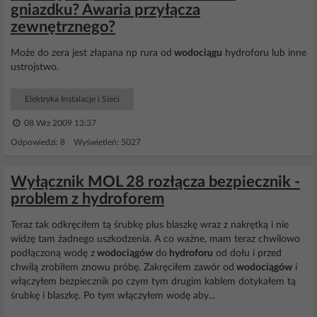
gniazdku? Awaria przyłącza
zewnętrznego?
Może do zera jest złapana np rura od
wodociągu
hydroforu lub inne
ustrojstwo.
Elektryka Instalacje i Sieci
08 Wrz 2009 13:37
Odpowiedzi: 8 Wyświetleń: 5027
Wyłącznik MOL 28 rozłącza bezpiecznik -
problem z hydroforem
Teraz tak odkręciłem tą śrubkę plus blaszkę wraz z nakrętką i nie
widzę tam żadnego uszkodzenia. A co ważne, mam teraz chwilowo
podłączoną wodę z
wodociągów
do
hydroforu
od dołu i przed
chwilą zrobiłem znowu próbę. Zakręciłem zawór od
wodociągów
i
włączyłem bezpiecznik po czym tym drugim kablem dotykałem tą
śrubkę i blaszkę. Po tym włączyłem wodę aby...