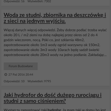
Odpowiedzi: 16 Wyświetleń: 7302
Woda ze studni, zbiornika na deszczówkę i
z sieci na jednym wyjściu.
Więcej danych więcej odpowiedzi. Żeby dobrze podlać trzeba wylać
około 20 L / m2 ziemi na dobę najlepiej przez okres od 2 do 4
godzin wieczorem, nocą. Póki co, jest szklarnia 48m2,
zapotrzebowanie około 1m3 wody ogród warzywny ok 150m2,
zapotrzebowanie około 3m3 wody 10arach będę sadził świerki
zapotrzebowanie około 20m3 wody na jedno podlanie. Zakładając...
Forum Budowlane
27 Paź 2016 20:44
Odpowiedzi: 10 Wyświetleń: 9795
Jaki hydrofor do dość dużego rurociągu i
studni z samo ciśnieniem?
Wystarczy zamontować taki
hydrofor
.Ja mam taki w domu bo jest