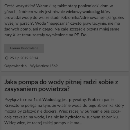
Cześć wszystkim! Warunki są takie: stary poniemiecki dom w
górach, źródłem wody jest równie wiekowy
wodociąg
który
prowadzi wodę do wsi ze studni/zbiornika/zdrenowanej łąki "gdzieś
wyżej w górach". Woda "napędzana" czysto grawitacyjnie, nie ma
żadnych pomp, ani niczego. Na całe szczęście przynajmniej same
rury X lat temu zostały wymienione na PE. Do...
Forum Budowlane
25 Lip 2019 23:14
Odpowiedzi: 6 Wyświetleń: 1569
Jaka pompa do wody pitnej radzi sobie z
zasysaniem powietrza?
Przyłącz to rura 1cal.
Wodociąg
jest prywatny. Problem panie
Krzysztofie polega na tym, że właśnie woda do tego zbiornika który
można by założyć nie dociera. Więc raczej w Surinamie piją coca-
colę czekając na wodę, i na nic im
hydrofor
w suchym zbiorniku.
Widzę więc, że raczej takiej pompy nie ma...