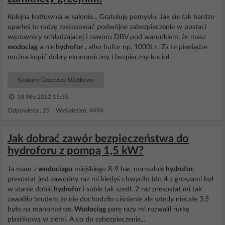
Kolejna kotłownia w salonie... Gratuluję pomysłu. Jak sie tak bardzo
uparłeś to radzę zastosować podwójne zabezpieczenie w postaci
węzownicy schładzajacej i zaworu DBV pod warunkiem, że masz
wodociąg
a nie
hydrofor
, albo bufor np. 1000L+. Za te pieniądze
można kupić dobry ekonomiczny i bezpieczny kocioł.
Systemy Grzewcze Użytkowy
18 Wrz 2022 15:35
Odpowiedzi: 25 Wyświetleń: 4494
Jak dobrać zawór bezpieczeństwa do
hydroforu z pompą 1,5 kW?
Ja mam z
wodociągu
miejskiego 8-9 bar, normalnie
hydrofor
,
presostat jest zawodny raz mi kiedyś chwyciło (do 4 z groszami był
w stanie dobić
hydrofor
i sobie tak szedł. 2 raz presostat mi tak
zawaliło brudem że nie dochodziło ciśnienie ale wtedy niecałe 3,5
było na manometrze.
Wodociąg
parę razy mi rozwalił rurkę
plastikową w ziemi. A co do zabezpieczenia...