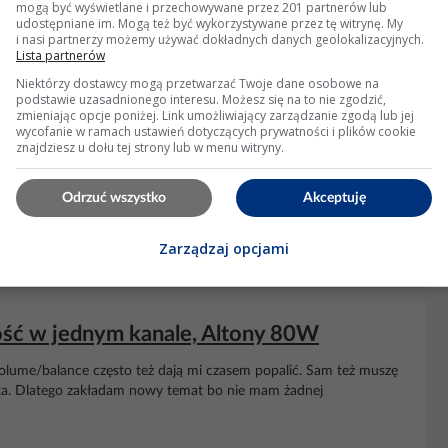
mogą być wyświetlane i przechowywane przez 201 partnerów lub
udostępniane im. Mogą też być wykorzystywane przez tę witrynę. My
i nasi partnerzy możemy używać dokładnych danych geolokalizacyjnych.
Lista partnerów
Niektórzy dostawcy mogą przetwarzać Twoje dane osobowe na
podstawie uzasadnionego interesu. Możesz się na to nie zgodzić,
zmieniając opcje poniżej. Link umożliwiający zarządzanie zgodą lub jej
zumy przy przełączaniu źródeł sygnału
wycofanie w ramach ustawień dotyczących prywatności i plików cookie
znajdziesz u dołu tej strony lub w menu witryny.
 czasu pojawiła się drobna usterka, o tuż gdy przełączam
trzeszczenia, trzaski i szumy w głośnikach i podczas słuchania
Odrzuć wszystko
Akceptuję
 typu swich i zostały wymienione na nowe ale...
Zarządzaj opcjami
leń: 3168
ność w jednym kanale, Altony 80W
olume/balance często też dają mi czasem popalić. Sam też muszę
nika. Dlatego zakładam nowy temat bo nie mam żadnej