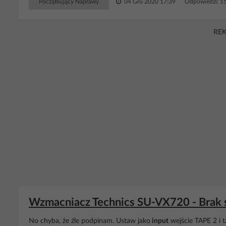
Początkujący Naprawy
04 Gru 2020 17:39
Odpowiedzi: 1
RE
Wzmacniacz Technics SU-VX720 - Brak
No chyba, że źle podpinam. Ustaw jako
input
wejście TAPE 2 i t