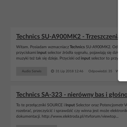
Technics SU-A900MK2 - Trzeszczenia i s
Witam. Posiadam wzmacniacz
Technics
SU-A900MK2. Od pewnego
przyciskami
input
selector źródła sygnału, pojawiają się dziwne 
muzyki też tak się dzieje. Przyciski od
input
selector to przyciski
Audio Serwis
31 Lip 2018 12:46
Odpowiedzi: 35 Wyświet
Technics SA-323 - nierówny bas i głoś
To te przełączniki SOURCE i
Input
Selector oraz Potencjometr V
rozebrać, przeczyścić i sprawdzić czy winna jest może elektro
dokumentacji. http://www.elektroda.pl/rtvforum/viewtop...