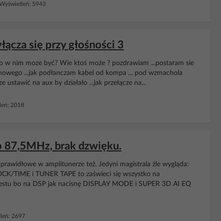
Wyświetleń: 5943
łącza się przy głośności 3
Co w nim moze być? Wie ktoś może ? pozdrawiam ...postaram sie
 nowego ...jak podłanczam kabel od kompa ... pod wzmachola
 ustawić na aux by działało ...jak przełącze na...
eń: 2018
 87,5MHz, brak dzwięku.
widłowe w amplitunerze też. Jedyni magistrala źle wygląda:
OCK/TIME i TUNER TAPE to zaświeci się wszystko na
aj testu bo na DSP jak nacisnę DISPLAY MODE i SUPER 3D AI EQ
leń: 2697