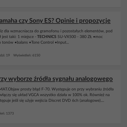
amaha czy Sony ES? Opinie i propozycje
liz dla wzmacniacza do gramofonu i pozostałych elementów, pod
est taki: 1 miejsce -
TECHNICS
SU-VX500 - 380 ZŁ •moc
tonów •balans •Tone Control •Input...
dzi: 19 Wyświetleń: 6150
zy wyborze źródła sygnału analogowego
Objaw prosty błąd F-70. Występuje on przy wybraniu źródła
li włączy się układ VGCA wszystko działa w 100% ok. Również na
ępuje jeśli się użyje wejścia Discret DVD 6ch (analogowe)....
eń: 1373