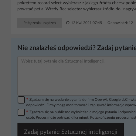
pokrętłem record select wybierasz z jakiego źródła chcesz pobi
powstać pętla. Wtedy Rec
selector
wybierasz źródło do "nagryw
Połączenia urządzeń
12 Kwi 2021 07:45
Odpowiedzi: 12 
Nie znalazłeś odpowiedzi? Zadaj pytanie
*
Zgadzam się na wysłanie pytania do firm OpenAI, Google LLC - wła
odpowiedzi. Firmy mogą monitorować i zapisywać informacje wprow
*
Zgadzam się na publiczne wyświetlanie mojego pytania i odpowiedz
osób. Proces może potrwać kilka minut. Po zakończeniu procesu nast
Zadaj pytanie Sztucznej inteligencji