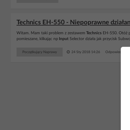
Technics EH-550 - Niepoprawne działan
Witam. Mam taki problem z zestawem
Technics
EH-550. Otóż pr
pomieszane, klikając np
Input
Selector działa jak przycisk Subwoo
Początkujący Naprawy
24 Sty 2018 14:26
Odpowiedzi: 1
RE