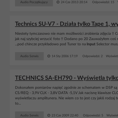
Audio Początkujący
24 Cze 2013 20:14
Odpowiedzi: 15 
Technics SU-V7 - Działa tylko Tape 1, wy
Niestety tymczasowo nie mam możliwości zrobienia zdjęcia !! 
jak naj szybciej wrzucić foto !! Dodano po 20 Zauważyłem coś
...pod chincze przykładowo pod Tuner to na
Input
Selector musze
Audio Serwis
14 Sty 2006 17:19
Odpowiedzi: 2 Wyświetl
TECHNICS SA-EH790 - Wyświetla tylko
Dokonałem pomiarów napięć zgodnie ze schematem w DSP są pra
CS/REQ - 3,9V CLK - 3,8V DATA -5,1V Jak nacisnę klawisze CL
wyświetlaczu amplitunera. Nie wiem co to jest czy jakiś rodz
to...
Audio Serwis
23 Cze 2009 22:40
Odpowiedzi: 5 Wyświet