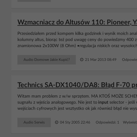
Wzmacniacz do Altusów 110: Pioneer, Y
Przesiedziałem przed kompem kilka godzinek i wynik moich ana
kolumny altus, biorąc też pod uwagę ceny do powiedzmy 400 zł j
znamionowa 2x100W (8 Ohm) •regulacja niskich oraz wysokich 
Audio Domowe Jakie Kupić?
21 Mar 2013 08:49
Odpowie
Technics SA-DX1040/DA8: Błąd F-70 pr
Witam mam problem z w/w sprzętem. MA KTOŚ MOŻE SCHEMAT.
sugnału z wjeścia analogowego. Nie jest to
input
selector - jeś
wejściach cyfrowych jest wsztystko ok jak również błąd nie wyst
Audio Serwis
04 Sty 2005 22:46
Odpowiedzi: 1 Wyświetl