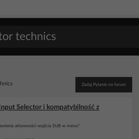
chnics
Zadaj Pytanie na forum
nput Selector i kompatybilność z
tawienia aktywności wyjścia SUB w menu?