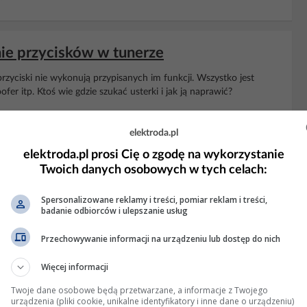
ie przycisków w tunerze
zyciski nie wykonują przypisanych im funkcji. Wszystko jest
fer itp. Ktoś wie gdzie szukać usterki i jak ją naprawić?
 Wyświetleń: 816
elektroda.pl
elektroda.pl prosi Cię o zgodę na wykorzystanie
KLAMA
Twoich danych osobowych w tych celach:
Spersonalizowane reklamy i treści, pomiar reklam i treści,
badanie odbiorców i ulepszanie usług
Przechowywanie informacji na urządzeniu lub dostęp do nich
Więcej informacji
Twoje dane osobowe będą przetwarzane, a informacje z Twojego
urządzenia (pliki cookie, unikalne identyfikatory i inne dane o urządzeniu)