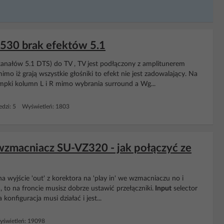
530 brak efektów 5.1
kanałów 5.1 DTS) do TV , TV jest podłączony z amplitunerem
iż grają wszystkie głośniki to efekt nie jest zadowalający. Na
lampki kolumn L i R mimo wybrania surround a Wg...
dzi: 5 Wyświetleń: 1803
 wzmacniacz SU-VZ320 - jak połączyć ze
na wyjście 'out' z korektora na 'play in' we wzmacniaczu no i
, to na froncie musisz dobrze ustawić przełączniki.
Input
selector
konfiguracja musi działać i jest...
świetleń: 19098