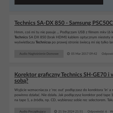
Technics SA-DX 850 - Samsung PSC50C
Hmm, coś mi tu nie pasuje ... Podłączam USB z filmem mkv (6 
Technics
SA DX 850 (brak HDMI) kablem optycznym niestety mimo 
wyświetlaczu
Technicsa
po prawej stronie świecą mi się tylko 
Audio Nagłośnienie Domowe
05 Mar 2017 09:42
Odpowie
Korektor graficzny Technics SH-GE70 i
sobą?
Wyjście wzmacniacza z 'rec out' podłączasz do korektora 'in' a 
powinno działać. Nie działa. Jak podłączysz korektor pod tape 1
na tape 1, a źródła, np. CD, wybierasz sobie rec selectorem. Taka 
Audio Początkujący
21 Sie 2024 21:51
Odpowiedzi: 6 Wy