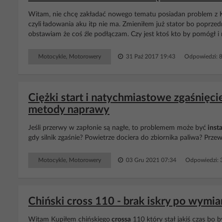
Witam, nie chcę zakładać nowego tematu posiadan problem z KM
czyli ładowania aku itp nie ma. Zmieniłem już stator bo poprze
obstawiam że coś źle podłączam. Czy jest ktoś kto by pomógł 
Motocykle, Motorowery
31 Paź 2017 19:43
Odpowiedzi: 
Ciężki start i natychmiastowe zgaśnięc
metody naprawy
Jeśli przerwy w zapłonie są nagłe, to problemem może być
insta
gdy silnik zgaśnie? Powietrze dociera do zbiornika paliwa? Prz
Motocykle, Motorowery
03 Gru 2021 07:34
Odpowiedzi: 
Chiński cross 110 - brak iskry po wymi
Witam Kupiłem chińskiego
crossa
110 który stał jakiś czas bo b