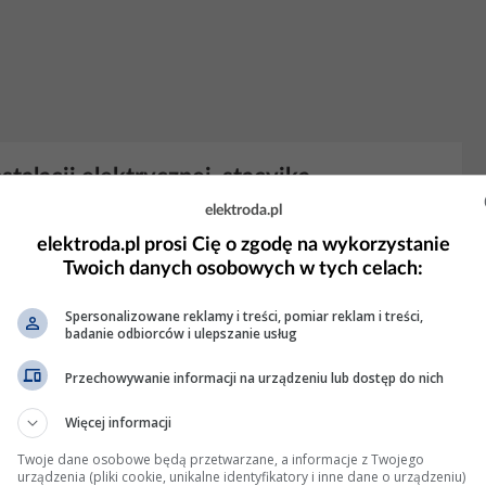
talacji elektrycznej, stacyjka
elektroda.pl
elikatnie wypięty, po prostu nie łączył, czego nie dało się
ownie z trzema kablami, rozkręcanie iskrownika, sprawdzanie
elektroda.pl prosi Cię o zgodę na wykorzystanie
prawdzić niebiesko-biały kabel biegnący od iskrownika...
Twoich danych osobowych w tych celach:
4 Wyświetleń: 21990
Spersonalizowane reklamy i treści, pomiar reklam i treści,
badanie odbiorców i ulepszanie usług
Przechowywanie informacji na urządzeniu lub dostęp do nich
0 z wykorzystaniem magneto i aku
Więcej informacji
 nim zrobić jakieś oświetlenie. Aktualnie jest lampa z przodu ale
Twoje dane osobowe będą przetwarzane, a informacje z Twojego
w temacie elektryki jestem kompletnie zielony wiec nie wiem gdzie
urządzenia (pliki cookie, unikalne identyfikatory i inne dane o urządzeniu)
neto, a nie moge znaleźć schematu...