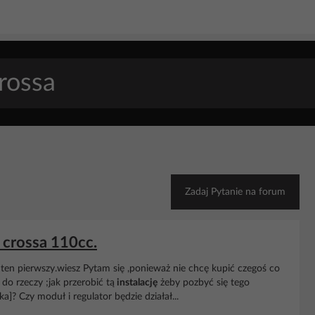
Zadaj Pytanie na forum
 crossa 110cc.
i ten pierwszy.wiesz Pytam się ,ponieważ nie chcę kupić czegoś co
 do rzeczy ;jak przerobić tą
instalację
żeby pozbyć się tego
]? Czy moduł i regulator będzie działał...