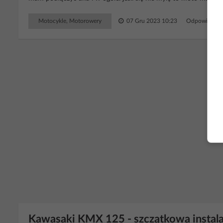
Motocykle, Motorowery
07 Gru 2023 10:23
Odpowiedzi: 
RE
Kawasaki KMX 125 - szczątkowa instala