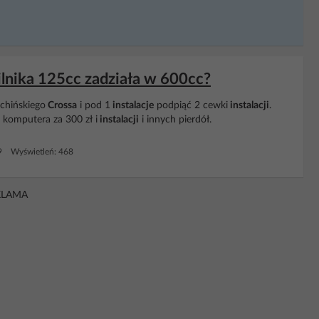
ilnika 125cc zadziała w 600cc?
. chińskiego
Crossa
i pod 1
instalacje
podpiąć 2 cewki
instalacji
.
 komputera za 300 zł i
instalacji
i innych pierdół.
9 Wyświetleń: 468
KLAMA