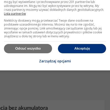
mogą być wyświetlane i przechowywane przez 201 partnerów lub
udostępniane im. Mogą też być wykorzystywane przez tę witrynę. My
i nasi partnerzy możemy używać dokładnych danych geolokalizacyjnych.
4 Wyświetleń: 573
Lista partnerów
Niektórzy dostawcy mogą przetwarzać Twoje dane osobowe na
podstawie uzasadnionego interesu. Możesz się na to nie zgodzić,
KLAMA
zmieniając opcje poniżej. Link umożliwiający zarządzanie zgodą lub jej
wycofanie w ramach ustawień dotyczących prywatności i plików cookie
znajdziesz u dołu tej strony lub w menu witryny.
Odrzuć wszystko
Akceptuję
Zarządzaj opcjami
cja bez akumulatora