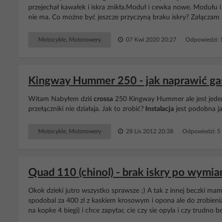
przejechał kawałek i iskra znikła.Moduł i cewka nowe. Modułu 
nie ma. Co możne być jeszcze przyczyną braku iskry? Załączam 
Motocykle, Motorowery
07 Kwi 2020 20:27
Odpowiedzi: 
Kingway Hummer 250 - jak naprawić gas
Witam Nabyłem dziś
crossa
250 Kingway Hummer ale jest jeden p
przełączniki nie działaja. Jak to zrobić?
Instalacja
jest podobna j
Motocykle, Motorowery
28 Lis 2012 20:38
Odpowiedzi: 5
Quad 110 (chinol) - brak iskry po wymi
Okok dzieki jutro wszystko sprawsze ;) A tak z innej beczki ma
spodobal za 400 zl z kaskiem krosowym i opona ale do zrobieni
na kopke 4 biegi) i chce zapytac cie czy sie opyla i czy trudno be