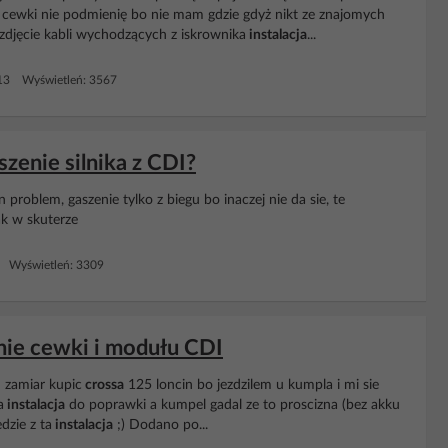
i cewki nie podmienię bo nie mam gdzie gdyż nikt ze znajomych
zdjęcie kabli wychodzących z iskrownika
instalacja
...
13 Wyświetleń: 3567
zenie silnika z CDI?
roblem, gaszenie tylko z biegu bo inaczej nie da sie, te
ak w skuterze
 Wyświetleń: 3309
anie cewki i modułu CDI
m zamiar kupic
crossa
125 loncin bo jezdzilem u kumpla i mi sie
a
instalacja
do poprawki a kumpel gadal ze to proscizna (bez akku
dzie z ta
instalacja
;) Dodano po...