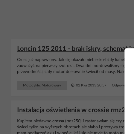
Loncin 125 2011 - brak iskry, schemat ins
Cross już naprawiony. Jak się okazało niebiesko-biały kabel był d
zauważyć na pierwszy rzut oka. Dwa dni mordowaliśmy się dosł
przewodności, cały motor dosłownie świecił od masy. Należało s
Motocykle, Motorowery
02 Kwi 2013 20:57
Odpowiedzi: 
Instalacja oświetlenia w crossie rmz25
Kupiłem niedawno
crossa
(rmz250) i zastanawiam się czy mogę w
świeci tylko na wyższych obrotach ale słabo i przerywa trochę. 
mam podłączyć aku i w ogóle. jeśli się nie mylę to moto ma mag