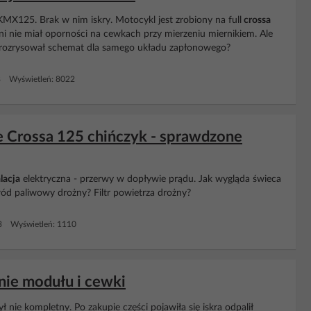
X125. Brak w nim iskry. Motocykl jest zrobiony na full
crossa
dni nie miał oporności na cewkach przy mierzeniu miernikiem. Ale
i rozrysował schemat dla samego układu zapłonowego?
8 Wyświetleń: 8022
ie Crossa 125 chińczyk - sprawdzone
lacja
elektryczna - przerwy w dopływie prądu. Jak wygląda świeca
ewód paliwowy drożny? Filtr powietrza drożny?
3 Wyświetleń: 1110
anie modułu i cewki
ył nie kompletny. Po zakupie części pojawiła się iskra odpalił