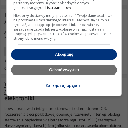
partnerzy możemy używać dokładnych danych
geolokalizacyjnych.
Lista partnerów
Reklamacja akumulatora YUASA YBX9096
Niektórzy dostawcy mogą przetwarzać Twoje dane osobowe
na podstawie uzasadnionego interesu. Możesz się na to nie
AGM 12V 70Ah 760A.
zgodzić, zmieniając opcje poniżej. Link umożliwiający
zarządzanie zgodą lub jej wycofanie w ramach ustawień
Jeśli masz
inteligentne
ładowanie (czujnik na klemie) to niestety
dotyczących prywatności i plików cookie znajdziesz u dołu tej
strony lub w menu witryny.
nawet najlepszy
akumulator
długo nie potrzyma.
Samochody Eksploatacja
Akceptuję
01 Mar 2026 11:21
Odpowiedzi: 14 Wyświetleń: 612
Odrzuć wszystko
Wybór alternatora 90-115A do
Zarządzaj opcjami
akumulatora 100Ah i dodatkowej
elektroniki
bmw opracowalo intligentne sterowanie alternatorem IGR.
rozszerzenia sieci pokladowej obejmuje rozwiniety interfejs obslugi
sterowania napieciem w alternatorze regulator BSD ( szeregowe
zlacze wymiany danych) i
czujnika
stanu naladowania
akumulatora