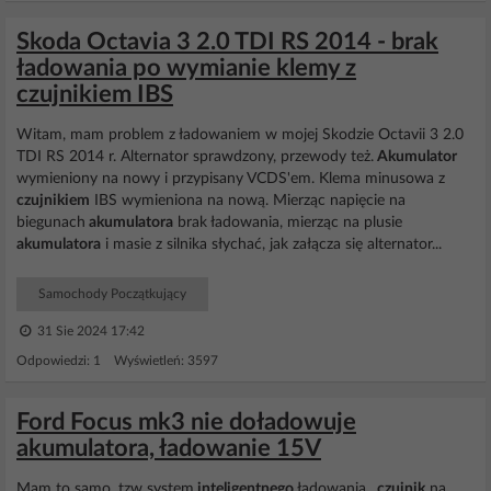
Skoda Octavia 3 2.0 TDI RS 2014 - brak
ładowania po wymianie klemy z
czujnikiem IBS
Witam, mam problem z ładowaniem w mojej Skodzie Octavii 3 2.0
TDI RS 2014 r. Alternator sprawdzony, przewody też.
Akumulator
wymieniony na nowy i przypisany VCDS'em. Klema minusowa z
czujnikiem
IBS wymieniona na nową. Mierząc napięcie na
biegunach
akumulatora
brak ładowania, mierząc na plusie
akumulatora
i masie z silnika słychać, jak załącza się alternator...
Samochody Początkujący
31 Sie 2024 17:42
Odpowiedzi: 1 Wyświetleń: 3597
Ford Focus mk3 nie doładowuje
akumulatora, ładowanie 15V
Mam to samo, tzw system
inteligentnego
ładowania ,
czujnik
na