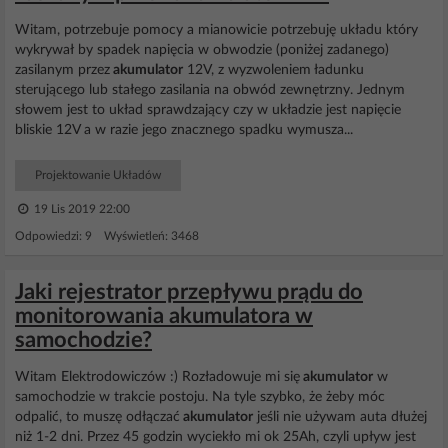
Witam, potrzebuje pomocy a mianowicie potrzebuję układu który
wykrywał by spadek napięcia w obwodzie (poniżej zadanego)
zasilanym przez
akumulator
12V, z wyzwoleniem ładunku
sterującego lub stałego zasilania na obwód zewnętrzny. Jednym
słowem jest to układ sprawdzający czy w układzie jest napięcie
bliskie 12V a w razie jego znacznego spadku wymusza...
Projektowanie Układów
19 Lis 2019 22:00
Odpowiedzi: 9 Wyświetleń: 3468
Jaki rejestrator przepływu prądu do
monitorowania akumulatora w
samochodzie?
Witam Elektrodowiczów :) Rozładowuje mi się
akumulator
w
samochodzie w trakcie postoju. Na tyle szybko, że żeby móc
odpalić, to muszę odłączać
akumulator
jeśli nie używam auta dłużej
niż 1-2 dni. Przez 45 godzin wyciekło mi ok 25Ah, czyli upływ jest