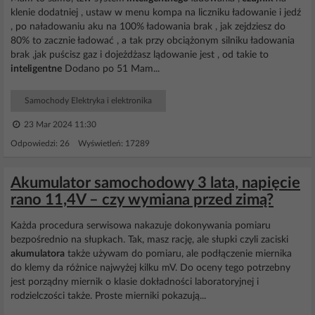
klenie dodatniej , ustaw w menu kompa na liczniku ładowanie i jedź
, po naładowaniu aku na 100% ładowania brak , jak zejdziesz do
80% to zacznie ładować , a tak przy obciążonym silniku ładowania
brak ,jak puścisz gaz i dojeżdżasz lądowanie jest , od takie to
inteligentne
Dodano po 51 Mam...
Samochody Elektryka i elektronika
23 Mar 2024 11:30
Odpowiedzi: 26 Wyświetleń: 17289
Akumulator samochodowy 3 lata, napięcie
rano 11,4V – czy wymiana przed zimą?
Każda procedura serwisowa nakazuje dokonywania pomiaru
bezpośrednio na słupkach. Tak, masz rację, ale słupki czyli zaciski
akumulatora
także używam do pomiaru, ale podłączenie miernika
do klemy da różnice najwyżej kilku mV. Do oceny tego potrzebny
jest porządny miernik o klasie dokładności laboratoryjnej i
rodzielczości także. Proste mierniki pokazują...