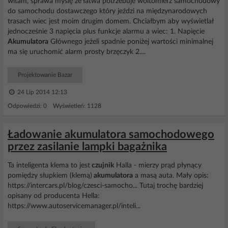
witam, sprawa myślę że łatwa potrzebuje woltomierz samochodowy
do samochodu dostawczego który jeździ na międzynarodowych
trasach wiec jest moim drugim domem. Chciałbym aby wyświetlał
jednocześnie 3 napięcia plus funkcje alarmu a wiec: 1. Napięcie
Akumulatora
Głównego jeżeli spadnie poniżej wartości minimalnej
ma się uruchomić alarm prosty brzęczyk 2....
Projektowanie Bazar
24 Lip 2014 12:13
Odpowiedzi: 0 Wyświetleń: 1128
Ładowanie akumulatora samochodowego
przez zasilanie lampki bagażnika
Ta inteligenta klema to jest
czujnik
Halla - mierzy prąd płynący
pomiędzy słupkiem (klemą)
akumulatora
a masą auta. Mały opis:
https://intercars.pl/blog/czesci-samocho... Tutaj trochę bardziej
opisany od producenta Hella:
https://www.autoservicemanager.pl/inteli...