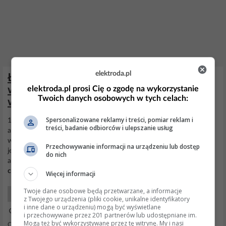
elektroda.pl
Ładowanie alternatora 13,6-13,7 V po
wymianie akumulatora – czy to
elektroda.pl prosi Cię o zgodę na wykorzystanie
Twoich danych osobowych w tych celach:
wystarczające?
Spersonalizowane reklamy i treści, pomiar reklam i
13.8V to minimum dla
akumulatorów
z dodatkiem bizmutu czy
treści, badanie odbiorców i ulepszanie usług
antymonu. A że dzisiaj praktycznie takich nie uświadczysz bo
wszystkie są z dodatkiem wapnia. I mierzyłeś na
akumulatorze
to
Przechowywanie informacji na urządzeniu lub dostęp
jest za mało. Teraz trzeba sprawdzić na alternatorze ile masz. Twoje
do nich
auto jest stare nie ma układów
inteligentnego
ładowania czy też
czujnika
temperatury pod
akumulatorem
.
Więcej informacji
Twoje dane osobowe będą przetwarzane, a informacje
Samochody Elektryka i elektronika
z Twojego urządzenia (pliki cookie, unikalne identyfikatory
i inne dane o urządzeniu) mogą być wyświetlane
13 Lip 2025 20:36
i przechowywane przez 201 partnerów lub udostępniane im.
Mogą też być wykorzystywane przez tę witrynę. My i nasi
Odpowiedzi: 11 Wyświetleń: 2055