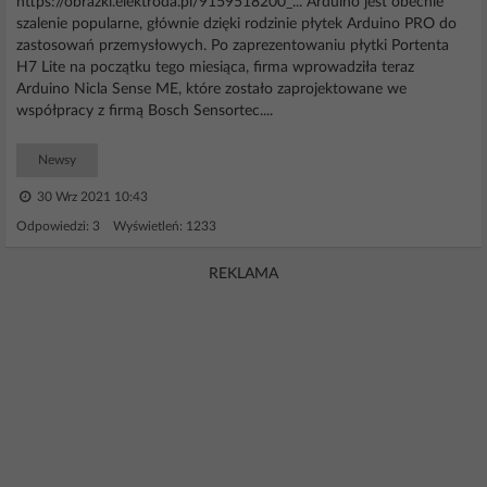
https://obrazki.elektroda.pl/9159518200_... Arduino jest obecnie
szalenie popularne, głównie dzięki rodzinie płytek Arduino PRO do
zastosowań przemysłowych. Po zaprezentowaniu płytki Portenta
H7 Lite na początku tego miesiąca, firma wprowadziła teraz
Arduino Nicla Sense ME, które zostało zaprojektowane we
współpracy z firmą Bosch Sensortec....
Newsy
30 Wrz 2021 10:43
Odpowiedzi: 3 Wyświetleń: 1233
REKLAMA