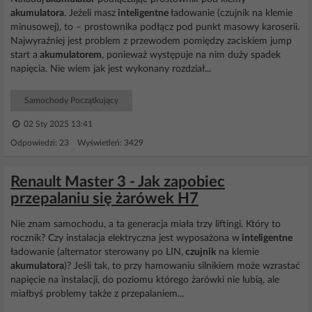
akumulatora
. Jeżeli masz
inteligentne
ładowanie (czujnik na klemie
minusowej), to – prostownika podłącz pod punkt masowy karoserii.
Najwyraźniej jest problem z przewodem pomiędzy zaciskiem jump
start a
akumulatorem
, ponieważ występuje na nim duży spadek
napięcia. Nie wiem jak jest wykonany rozdział...
Samochody Początkujący
02 Sty 2025 13:41
Odpowiedzi: 23 Wyświetleń: 3429
Renault Master 3 - Jak zapobiec
przepalaniu się żarówek H7
Nie znam samochodu, a ta generacja miała trzy liftingi. Który to
rocznik? Czy instalacja elektryczna jest wyposażona w
inteligentne
ładowanie (alternator sterowany po LIN,
czujnik
na klemie
akumulatora
)? Jeśli tak, to przy hamowaniu silnikiem może wzrastać
napięcie na instalacji, do poziomu którego żarówki nie lubią, ale
miałbyś problemy także z przepalaniem...