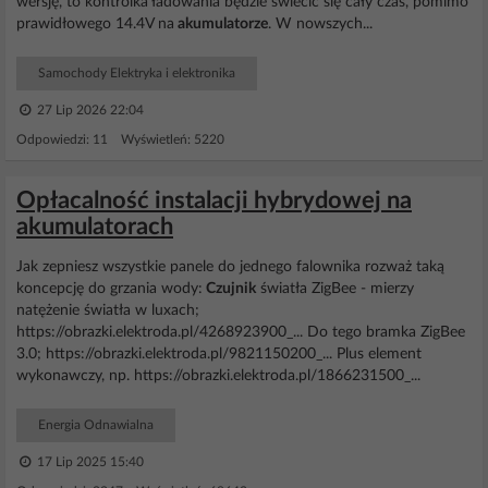
wersję, to kontrolka ładowania będzie świecić się cały czas, pomimo
prawidłowego 14.4V na
akumulatorze
. W nowszych...
Samochody Elektryka i elektronika
27 Lip 2026 22:04
Odpowiedzi: 11 Wyświetleń: 5220
Opłacalność instalacji hybrydowej na
akumulatorach
Jak zepniesz wszystkie panele do jednego falownika rozważ taką
koncepcję do grzania wody:
Czujnik
światła ZigBee - mierzy
natężenie światła w luxach;
https://obrazki.elektroda.pl/4268923900_... Do tego bramka ZigBee
3.0; https://obrazki.elektroda.pl/9821150200_... Plus element
wykonawczy, np. https://obrazki.elektroda.pl/1866231500_...
Energia Odnawialna
17 Lip 2025 15:40