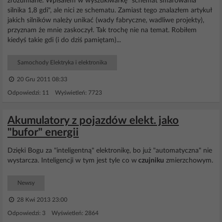
zrozumiane. Wpisałem w wyszukiwarkę "schemat smarowania
silnika 1,8 gdi", ale nici ze schematu. Zamiast tego znalazłem artykuł
jakich silników należy unikać (wady fabryczne, wadliwe projekty),
przyznam że mnie zaskoczył. Tak trochę nie na temat. Robiłem
kiedyś takie gdi (i do dziś pamiętam)...
Samochody Elektryka i elektronika
20 Gru 2011 08:33
Odpowiedzi: 11 Wyświetleń: 7723
Akumulatory z pojazdów elekt. jako
"bufor" energii
Dzięki Bogu za "inteligentną" elektronikę, bo już "automatyczna" nie
wystarcza. Inteligencji w tym jest tyle co w
czujniku
zmierzchowym.
Newsy
28 Kwi 2013 23:00
Odpowiedzi: 3 Wyświetleń: 2864