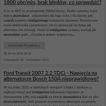
1800 obr/min, brak błędów, co sprawdzić?
O to w ASO to przynajmniej 1000zł biorą:) Trzeba samemu kupic
dobry
akumulator
, odpowiedni dla tego auta.:) Na klemie jest
czujnik
systemu
inteligentnego
ładowania zapewne. Teoretycznie
może elektronika szwankować, ale to zazwyczaj sie dzieje jak
alternator nie domaga. Może te
inteligentne
systemy wariują jak
akumulator
padł.... Osobiście jestem sceptyczny,...
Samochody Początkujący
04 Sie 2026 20:18
Odpowiedzi: 58 Wyświetleń: 5631
Ford Transit 2007 2.2 TDCi - Napięcia na
alternatorze Bosch 150A nieprawidłowe?
W roczniku 2012 w niektórych wersjach (chyba z silnikiem o
większej mocy) jest
inteligentne
ładowanie (regulator ze
sterowaniem LIN) oraz
czujnik
na klemie
akumulatora
(lub na obu
akumulatorach
). Jeśli zostanie wymieniony alternator na zwykłą