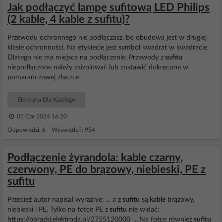
Jak podłączyć lampę sufitową LED Philips
(2 kable, 4 kable z sufitu)?
Przewodu ochronnego nie podłączasz, bo obudowa jest w drugiej
klasie ochronności. Na etykiecie jest symbol kwadrat w kwadracie.
Dlatego nie ma miejsca na podłączenie. Przewody z
sufitu
niepodłączone należy zaizolować lub zostawić dokręcone w
pomarańczowej złączce.
Elektryka Dla Każdego
05 Cze 2024 16:20
Odpowiedzi: 6 Wyświetleń: 954
Podłączenie żyrandola: kable czarny,
czerwony, PE do brązowy, niebieski, PE z
sufitu
Przecież autor napisał wyraźnie: ... a z
sufitu
są
kable
brązowy,
niebieski i PE. Tylko na fotce PE z
sufitu
nie widać:
https://obrazki.elektroda.pl/2755120000_... Na fotce również
sufitu