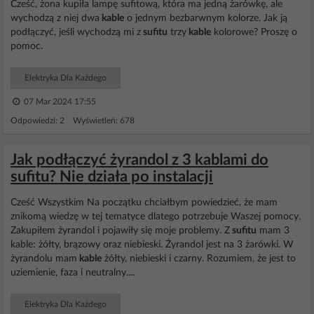
Cześć, żona kupiła lampę sufitową, która ma jedną żarówkę, ale
wychodzą z niej dwa
kable
o jednym bezbarwnym kolorze. Jak ją
podłączyć, jeśli wychodzą mi z
sufitu
trzy
kable
kolorowe? Proszę o
pomoc.
Elektryka Dla Każdego
07 Mar 2024 17:55
Odpowiedzi: 2 Wyświetleń: 678
Jak podłączyć żyrandol z 3 kablami do
sufitu? Nie działa po instalacji
Cześć Wszystkim Na początku chciałbym powiedzieć, że mam
znikomą wiedzę w tej tematyce dlatego potrzebuje Waszej pomocy.
Zakupiłem żyrandol i pojawiły się moje problemy. Z
sufitu
mam 3
kable: żółty, brązowy oraz niebieski. Żyrandol jest na 3 żarówki. W
żyrandolu mam
kable
żółty, niebieski i czarny. Rozumiem, że jest to
uziemienie, faza i neutralny....
Elektryka Dla Każdego