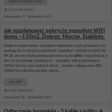
Elektryka Instalacje i Sieci
17 Cze 2011 09:13
Odpowiedzi: 15 Wyświetleń: 8373
Jak rozplanować pokrycie sygnałem WiFi
domu ~150m2. Dobrze. Mocno. Stabilnie.
Dzięki za szybki odzew. Specjalnie napisałem o tych gniazdach nad
podłogą bo w ramach poszukiwań "wpadłem" właśnie na UniFi AC
AP LR, ale one chyba predysponowane są do
sufitu
i wypukłością w
dół. Co do potrzeb i budżetu to: - potrzeba: wifi w parterówce
150m2 trochę scian nośnych 24cm. - budżet: najlepiej max 800-
1000zł Na mikrotik rzuciłem okiem...
Sieci WiFi
14 Paź 2020 19:15
Odpowiedzi: 18 Wyświetleń: 3027
Odłączanie żyrandola - 3 kable z sufitu, 4