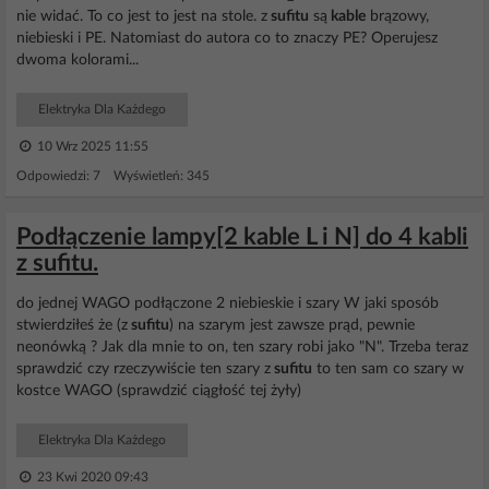
nie widać. To co jest to jest na stole. z
sufitu
są
kable
brązowy,
niebieski i PE. Natomiast do autora co to znaczy PE? Operujesz
dwoma kolorami...
Elektryka Dla Każdego
10 Wrz 2025 11:55
Odpowiedzi: 7 Wyświetleń: 345
Podłączenie lampy[2 kable L i N] do 4 kabli
z sufitu.
do jednej WAGO podłączone 2 niebieskie i szary W jaki sposób
stwierdziłeś że (z
sufitu
) na szarym jest zawsze prąd, pewnie
neonówką ? Jak dla mnie to on, ten szary robi jako "N". Trzeba teraz
sprawdzić czy rzeczywiście ten szary z
sufitu
to ten sam co szary w
kostce WAGO (sprawdzić ciągłość tej żyły)
Elektryka Dla Każdego
23 Kwi 2020 09:43