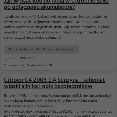
Jak wpisać kod do radia w Citroenie Saxo
po odłączeniu akumulatora?
..w
citroenie
Saxo?? Kod oczywiście posiadam. Podczas ostatniej
wizyty w serwisie zdejmowali klemy z akumulatora, a problem z
radiem wyszedł na drugi dzień. Instrukcję gdzieś posiałem, ale kod
mam (samochód mam od nowości). Może ktoś pomoże (bo już
chyba wszystkiego próbowałem.. :).
Radia i Systemy Multim. Samochodowe Serwis
20 Gru 2004 23:35
Odpowiedzi: 6 Wyświetleń: 2818
Citroen C4 2008 1.4 benzyna - schemat
wiązki silnika i opis bezpieczników
Rocznik 2008, 1,4 benzyna. Samochód po kolizji, poszarpaniu uległa
lewa wiązka komory
silnika
.Potrzebuję informacji na temat
zastosowania tych przewodów:
http://obrazki.elektroda.net/6_125209163... numery przewodów to:
BB10T 1240T 0003T 6891T który przechodzi w 6891 Mam