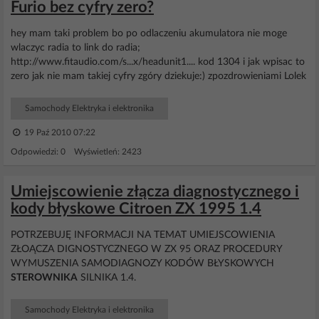
Furio bez cyfry zero?
hey mam taki problem bo po odlaczeniu akumulatora nie moge
wlaczyc radia to link do radia;
http://www.fitaudio.com/s...x/headunit1.... kod 1304 i jak wpisac to
zero jak nie mam takiej cyfry zgóry dziekuje:) zpozdrowieniami Lolek
Samochody Elektryka i elektronika
19 Paź 2010 07:22
Odpowiedzi: 0 Wyświetleń: 2423
Umiejscowienie złącza diagnostycznego i
kody błyskowe Citroen ZX 1995 1.4
POTRZEBUJĘ INFORMACJI NA TEMAT UMIEJSCOWIENIA
ZŁOĄCZA DIGNOSTYCZNEGO W ZX 95 ORAZ PROCEDURY
WYMUSZENIA SAMODIAGNOZY KODÓW BŁYSKOWYCH
STEROWNIKA
SILNIKA 1.4.
Samochody Elektryka i elektronika