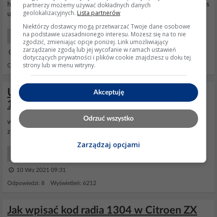
partnerzy możemy używać dokładnych danych
http://www.elektroda.pl/rtvforum/topic70... Jesli tak to kupuje jakas
geolokalizacyjnych.
Lista partnerów
uzywke i ciesze sie nowym drugim pilotem :)
Niektórzy dostawcy mogą przetwarzać Twoje dane osobowe
na podstawie uzasadnionego interesu. Możesz się na to nie
Samochody Zabezpieczenia
zgodzić, zmieniając opcje poniżej. Link umożliwiający
zarządzanie zgodą lub jej wycofanie w ramach ustawień
31 Lip 2013 19:46
dotyczących prywatności i plików cookie znajdziesz u dołu tej
strony lub w menu witryny.
Odpowiedzi: 1 Wyświetleń: 10629
Ustawienie rozrządu w Citroenie AX 1.4D
Akceptuję
1991 - brak znaków na bloku
Odrzuć wszystko
witam wie może ktoś jak ustawić rozrząd w
citroenie
ax 1.4D z 91r
znaki są tylko na kołach a na bloku nic niema
Zarządzaj opcjami
Samochody Mechanika
10 Wrz 2021 09:31
Odpowiedzi: 8 Wyświetleń: 6212
Jak wpisać kod radia 1304 w Citroen ZX