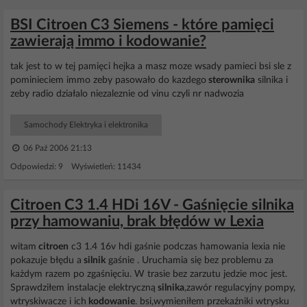
BSI Citroen C3 Siemens - które pamięci
zawierają immo i kodowanie?
tak jest to w tej pamięci hejka a masz moze wsady pamieci bsi sle z
pominieciem immo zeby pasowało do kazdego
sterownika
silnika i
zeby radio działalo niezaleznie od vinu czyli nr nadwozia
Samochody Elektryka i elektronika
06 Paź 2006 21:13
Odpowiedzi: 9 Wyświetleń: 11434
Citroen C3 1.4 HDi 16V - Gaśnięcie silnika
przy hamowaniu, brak błędów w Lexia
witam
citroen
c3 1.4 16v hdi gaśnie podczas hamowania lexia nie
pokazuje błędu a
silnik
gaśnie . Uruchamia się bez problemu za
każdym razem po zgaśnięciu. W trasie bez zarzutu jedzie moc jest.
Sprawdziłem instalacje elektryczną
silnika
,zawór regulacyjny pompy,
wtryskiwacze i ich
kodowanie
. bsi,wymieniłem przekaźniki wtrysku