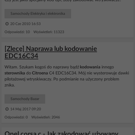
Czy jest jakiś specjalny kod opr, żeby zakodować wtryskiwacze?
Samochody Elektryka i elektronika
20 Cze 2010 16:53
Odpowiedzi: 10 Wyświetleń: 11323
[Zlecę] Naprawa lub kodowanie
EDC16C34
Witam. Szukam kogoś do naprawy bądź
kodowania
innego
sterownika
do
Citroena
C4 EDC16C34. Mój nie wysterowuje dawki
pilotażowej wtryskiwaczy. Po podmianie na użyczony problem
znika.
Samochody Bazar
14 Maj 2017 09:20
Odpowiedzi: 0 Wyświetleń: 2046
Opel corsa c - Jak zakodować używany