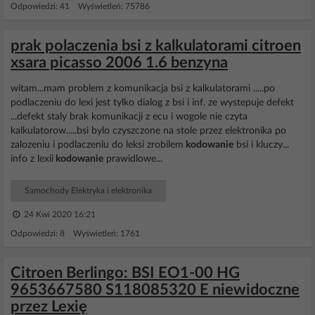
Odpowiedzi: 41 Wyświetleń: 75786
prak polaczenia bsi z kalkulatorami citroen
xsara picasso 2006 1.6 benzyna
witam...mam problem z komunikacja bsi z kalkulatorami .....po
podlaczeniu do lexi jest tylko dialog z bsi i inf. ze wystepuje defekt
...defekt staly brak komunikacji z ecu i wogole nie czyta
kalkulatorow.....bsi bylo czyszczone na stole przez elektronika po
zalozeniu i podlaczeniu do leksi zrobilem
kodowanie
bsi i kluczy...
info z lexii
kodowanie
prawidlowe...
Samochody Elektryka i elektronika
24 Kwi 2020 16:21
Odpowiedzi: 8 Wyświetleń: 1761
Citroen Berlingo: BSI EO1-00 HG
9653667580 S118085320 E niewidoczne
przez Lexię