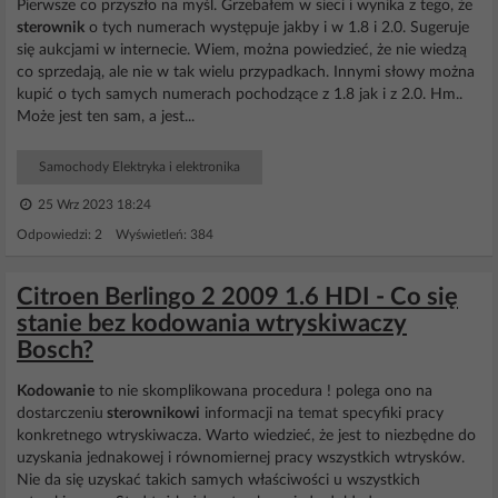
Pierwsze co przyszło na myśl. Grzebałem w sieci i wynika z tego, że
sterownik
o tych numerach występuje jakby i w 1.8 i 2.0. Sugeruje
się aukcjami w internecie. Wiem, można powiedzieć, że nie wiedzą
co sprzedają, ale nie w tak wielu przypadkach. Innymi słowy można
kupić o tych samych numerach pochodzące z 1.8 jak i z 2.0. Hm..
Może jest ten sam, a jest...
Samochody Elektryka i elektronika
25 Wrz 2023 18:24
Odpowiedzi: 2 Wyświetleń: 384
Citroen Berlingo 2 2009 1.6 HDI - Co się
stanie bez kodowania wtryskiwaczy
Bosch?
Kodowanie
to nie skomplikowana procedura ! polega ono na
dostarczeniu
sterownikowi
informacji na temat specyfiki pracy
konkretnego wtryskiwacza. Warto wiedzieć, że jest to niezbędne do
uzyskania jednakowej i równomiernej pracy wszystkich wtrysków.
Nie da się uzyskać takich samych właściwości u wszystkich