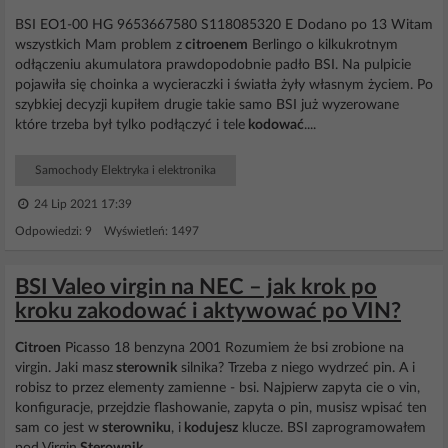
BSI EO1-00 HG 9653667580 S118085320 E Dodano po 13 Witam
wszystkich Mam problem z
citroenem
Berlingo o kilkukrotnym
odłączeniu akumulatora prawdopodobnie padło BSI. Na pulpicie
pojawiła się choinka a wycieraczki i światła żyły własnym życiem. Po
szybkiej decyzji kupiłem drugie takie samo BSI już wyzerowane
które trzeba był tylko podłączyć i tele
kodować
....
Samochody Elektryka i elektronika
24 Lip 2021 17:39
Odpowiedzi: 9 Wyświetleń: 1497
BSI Valeo virgin na NEC – jak krok po
kroku zakodować i aktywować po VIN?
Citroen
Picasso 18 benzyna 2001 Rozumiem że bsi zrobione na
virgin. Jaki masz
sterownik
silnika? Trzeba z niego wydrzeć pin. A i
robisz to przez elementy zamienne - bsi. Najpierw zapyta cie o vin,
konfiguracje, przejdzie flashowanie, zapyta o pin, musisz wpisać ten
sam co jest w
sterowniku
, i
kodujesz
klucze. BSI zaprogramowałem