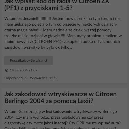
Jak wpisać kod do radia w Citroen ZX
(PF1) z przyciskami 1-5?
Witam serdecznie!!!!!!!!!!!!! Jestem nowiusienki na tym forum i nie
mam zielonego pojecia o tym co piszecie w niektorych działach-
czarna magia haha!!!! Mam nadzieje ze dzieki waszej pomocy
troszke mi sie rozjasni w głowie !!!! Mam mały problem z radiem w
moim nowym zx(CITROEN PF1)- zakupiłem autko od zachodnich
sasiadow i wszystko by było ok tylko...
Początkujący Serwisanci
14 Lis 2004 21:07
Odpowiedzi: 6 Wyświetleń: 1572
Jak zakodować wtryskiwacze w Citroen
Berlingo 2004 za pomocą Lexii?
Witam. Gdzie znajdę w lexi
kodowanie
wtryskiwaczy w Berlingo
2004. Czy mam wchodzić przez teleładowanie czy przez
diagnostykę czy może jakoś inaczej? Czy OPR muszę wpisać auta?