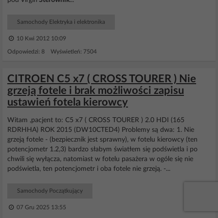
pod Virgin
Sterownik
...
Samochody Elektryka i elektronika
10 Kwi 2012 10:09
Odpowiedzi: 8 Wyświetleń: 7504
CITROEN C5 x7 ( CROSS TOURER ) Nie
grzeją fotele i brak możliwości zapisu
ustawień fotela kierowcy
Witam ,pacjent to: C5 x7 ( CROSS TOURER ) 2.0 HDI (165
RDRHHA) ROK 2015 (DW10CTED4) Problemy są dwa: 1. Nie
grzeją fotele - (bezpiecznik jest sprawny), w fotelu kierowcy (ten
potencjometr 1.2,3) bardzo słabym światłem się podświetla i po
chwili się wyłącza, natomiast w fotelu pasażera w ogóle się nie
podświetla, ten potencjometr i oba fotele nie grzeją. -...
Samochody Początkujący
07 Gru 2025 13:55