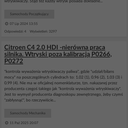
wtryskiwaczy. Stąd też każdy wtrysk posiada dokładne...
Samochody Początkujący
07 Lip 2024 13:55
Odpowiedzi: 4 Wyświetleń: 3297
Citroen C4 2.0 HDI -nierówna praca
silnika. Wtryski poza kalibracją P0266,
P0272
"kontrola wyważenia wtryskiwaczy paliwa", gdzie "udział/bilans
mocy" na poszczególnych cylindrach to: 1.02 (1), 0.96 (2), 1.03 (3) i
0.99 (4). Nie ma w oficjalnej nomenklaturze, tzn. nakazanej przez
producenta czegoś takiego jak "kontrola wyważenia wtryskiwaczy".
Jest to wymysł producenta diagnoskopu zewnętrznego, żeby czymś
"zabłysnąć", bo rzeczywiście...
Samochody Mechanika
11 Paź 2025 20:07