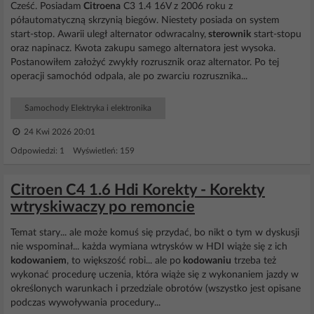
Cześć. Posiadam
Citroena
C3 1.4 16V z 2006 roku z
półautomatyczną skrzynią biegów. Niestety posiada on system
start-stop. Awarii uległ alternator odwracalny,
sterownik
start-stopu
oraz napinacz. Kwota zakupu samego alternatora jest wysoka.
Postanowiłem założyć zwykły rozrusznik oraz alternator. Po tej
operacji samochód odpala, ale po zwarciu rozrusznika...
Samochody Elektryka i elektronika
24 Kwi 2026 20:01
Odpowiedzi: 1 Wyświetleń: 159
Citroen C4 1.6 Hdi Korekty - Korekty
wtryskiwaczy po remoncie
Temat stary... ale może komuś się przydać, bo nikt o tym w dyskusji
nie wspominał... każda wymiana wtrysków w HDI wiąże się z ich
kodowaniem
, to większość robi... ale po
kodowaniu
trzeba też
wykonać procedurę uczenia, która wiąże się z wykonaniem jazdy w
określonych warunkach i przedziale obrotów (wszystko jest opisane
podczas wywoływania procedury...