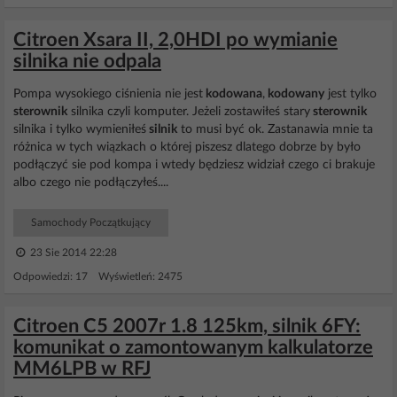
Citroen Xsara II, 2,0HDI po wymianie
silnika nie odpala
Pompa wysokiego ciśnienia nie jest
kodowana
,
kodowany
jest tylko
sterownik
silnika czyli komputer. Jeżeli zostawiłeś stary
sterownik
silnika i tylko wymieniłeś
silnik
to musi być ok. Zastanawia mnie ta
różnica w tych wiązkach o której piszesz dlatego dobrze by było
podłączyć sie pod kompa i wtedy będziesz widział czego ci brakuje
albo czego nie podłączyłeś....
Samochody Początkujący
23 Sie 2014 22:28
Odpowiedzi: 17 Wyświetleń: 2475
Citroen C5 2007r 1.8 125km, silnik 6FY:
komunikat o zamontowanym kalkulatorze
MM6LPB w RFJ