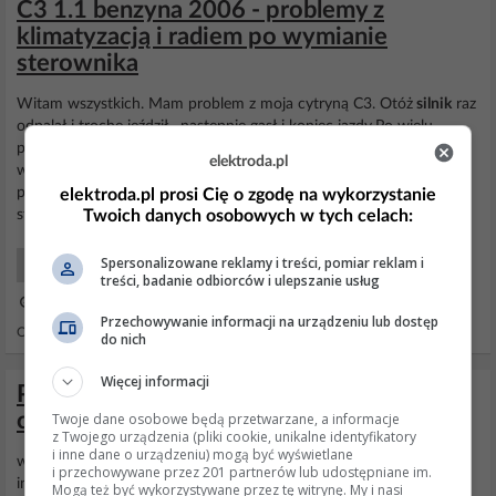
C3 1.1 benzyna 2006 - problemy z
klimatyzacją i radiem po wymianie
sterownika
Witam wszystkich. Mam problem z moja cytryną C3. Otóż
silnik
raz
odpalał i trochę jeździł , następnie gasł i koniec jazdy.Po wielu
próbach badaniach wyszło na to, że siadł
sterownik
silnika/tak też
elektroda.pl
wyświetlał komputer w samochodzie/ Po konsultacjach
postanowiłem zakupić zestaw do odpalenia tj.
sterownik
. BSI i
elektroda.pl prosi Cię o zgodę na wykorzystanie
Twoich danych osobowych w tych celach:
stacyjkę.Po zamontowaniu
silnik
odpalił...
Spersonalizowane reklamy i treści, pomiar reklam i
Samochody Elektryka i elektronika
treści, badanie odbiorców i ulepszanie usług
14 Wrz 2012 09:41
Przechowywanie informacji na urządzeniu lub dostęp
Odpowiedzi: 4 Wyświetleń: 1419
do nich
Więcej informacji
Programowanie/kodowanie pilota
centralne zamka citroen saxo
Twoje dane osobowe będą przetwarzane, a informacje
z Twojego urządzenia (pliki cookie, unikalne identyfikatory
i inne dane o urządzeniu) mogą być wyświetlane
witam Czy jest mozliwosc dopasowania pilota do
citroena
saxo od
i przechowywane przez 201 partnerów lub udostępniane im.
innego egzemplarza Czy sposob podany w tym watku zadziala?
Mogą też być wykorzystywane przez tę witrynę. My i nasi