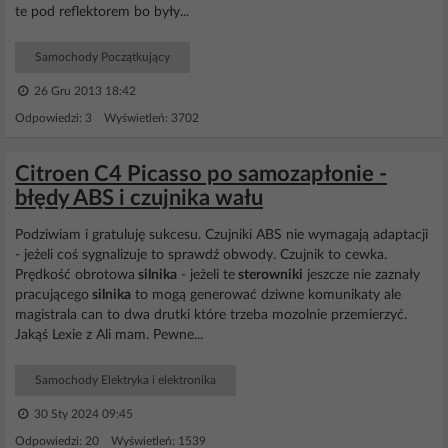
te pod reflektorem bo były...
Samochody Początkujący
26 Gru 2013 18:42
Odpowiedzi: 3 Wyświetleń: 3702
Citroen C4 Picasso po samozapłonie -
błędy ABS i czujnika wału
Podziwiam i gratuluję sukcesu. Czujniki ABS nie wymagają adaptacji
- jeżeli coś sygnalizuje to sprawdź obwody. Czujnik to cewka.
Prędkość obrotowa
silnika
- jeżeli te
sterowniki
jeszcze nie zaznały
pracującego
silnika
to mogą generować dziwne komunikaty ale
magistrala can to dwa drutki które trzeba mozolnie przemierzyć.
Jakąś Lexie z Ali mam. Pewne...
Samochody Elektryka i elektronika
30 Sty 2024 09:45
Odpowiedzi: 20 Wyświetleń: 1539