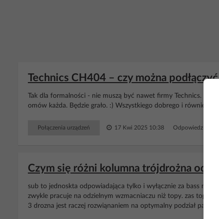
Technics CH404 – czy można podłączyć 
Tak dla formalności - nie muszą być nawet firmy Technics. Wys
omów każda. Będzie grało. :) Wszystkiego dobrego i również we
Połączenia urządzeń
17 Kwi 2025 10:38
Odpowiedzi: 6 W
Czym się różni kolumna trójdrożna od ze
sub to jednoskta odpowiadająca tylko i wyłącznie za bass np g
zwykle pracuje na odzielnym wzmacniaczu niż topy. zas topy gr
3 drozna jest raczej rozwiąnaniem na optymalny podział pasma mię