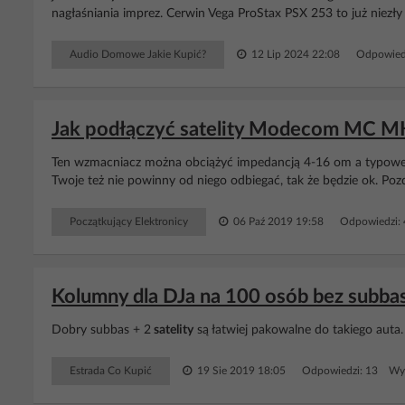
nagłaśniania imprez. Cerwin Vega ProStax PSX 253 to już niezły 
Audio Domowe Jakie Kupić?
12 Lip 2024 22:08
Odpowied
Jak podłączyć satelity Modecom MC MH
Ten wzmacniacz można obciążyć impedancją 4-16 om a typow
Twoje też nie powinny od niego odbiegać, tak że będzie ok. Po
Początkujący Elektronicy
06 Paź 2019 19:58
Odpowiedzi:
Kolumny dla DJa na 100 osób bez subba
Dobry subbas + 2
satelity
są łatwiej pakowalne do takiego auta.
Estrada Co Kupić
19 Sie 2019 18:05
Odpowiedzi: 13 Wyś