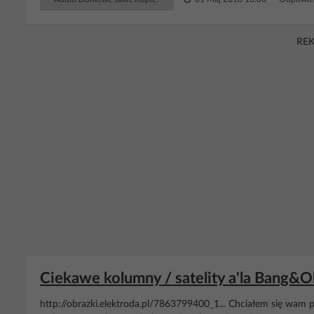
RE
Ciekawe kolumny / satelity a'la Bang&Ol
http://obrazki.elektroda.pl/7863799400_1... Chciałem się wam