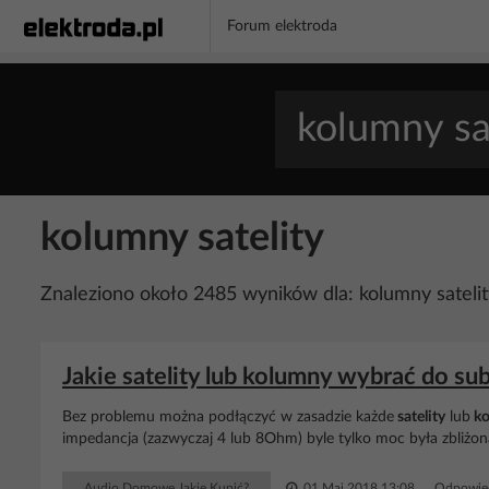
Forum elektroda
kolumny satelity
Znaleziono około 2485 wyników dla: kolumny satelit
Jakie satelity lub kolumny wybrać do s
Bez problemu można podłączyć w zasadzie każde
satelity
lub
ko
impedancja (zazwyczaj 4 lub 8Ohm) byle tylko moc była zbliżon
Audio Domowe Jakie Kupić?
01 Maj 2018 13:08
Odpowied