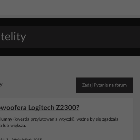
y
Zadaj Pytanie na forum
ubwoofera Logitech Z2300?
lumny
(kwestia przylutowania wtyczki), ważne by się zgadzała
a lub większa.
zi: 3 Wyświetleń: 1038