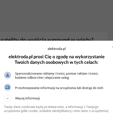
satelity do wyjścia surround w wieży?
elektroda.pl
tarczy jak podłączysz tam dowolne
kolumny
które mają 8 lub 16
sołych świąt.
elektroda.pl prosi Cię o zgodę na wykorzystanie
Twoich danych osobowych w tych celach:
yświetleń: 201
Spersonalizowane reklamy i treści, pomiar reklam i treści,
badanie odbiorców i ulepszanie usług
stawu sub + satelity
Przechowywanie informacji na urządzeniu lub dostęp do nich
ra do 200Hz i jest bezkonkurencyjna w tym co robi, poza tym
Więcej informacji
ają zwykle od ok 80Hz w góre i mogą być 2 lub 3 drożne
Kolumna
dzy głośniki i nie jest to rozwiązanie które...
Twoje dane osobowe będą przetwarzane, a informacje z Twojego
urządzenia (pliki cookie, unikalne identyfikatory i inne dane o urządzeniu)