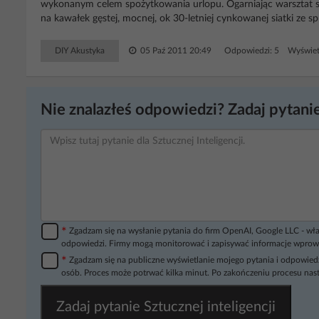
wykonanym celem spożytkowania urlopu. Ogarniając warsztat s
na kawałek gęstej, mocnej, ok 30-letniej cynkowanej siatki ze sp
DIY Akustyka
05 Paź 2011 20:49
Odpowiedzi: 5 Wyświet
Nie znalazłeś odpowiedzi? Zadaj pytanie
*
Zgadzam się na wysłanie pytania do firm OpenAI, Google LLC - wła
odpowiedzi. Firmy mogą monitorować i zapisywać informacje wprow
*
Zgadzam się na publiczne wyświetlanie mojego pytania i odpowiedz
osób. Proces może potrwać kilka minut. Po zakończeniu procesu nast
Zadaj pytanie Sztucznej inteligencji