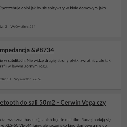
?potrzebuje opini jak by się spisywały w kinie domowym jako
zi: 3 Wyświetleń: 294
a impedancja &#8734
się w
satelitach
. Nie widzę drugiej strony płytki zwrotnicy, ale tak
grafii w lewym górnym rogu.
dzi: 10 Wyświetleń: 6676
tooth do sali 50m2 - Cerwin Vega czy
su (a zwłaszcza bassu :-)) z nich będzie malutko. Raczej nadają się
6 XLS-6C VE-5M fajny, ale raczej jako kino domowe a nie do