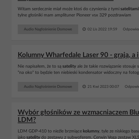
Witam serdecznie miał może ktoś do czynienia z tymi
satelitami
tylne głośniki mam amplituner Pioneer vsx 329 pozdrawiam
Audio Nagłośnienie Domowe
02 Lis 2022 19:59
Odpowied
Kolumny Wharfedale Laser 90 - grają, 
Nie napisałem, że to są
satelity
ale że takie rozwiązanie stosuje 
"na oko" to będzie ten niebieski kondensator widoczny na foto
Audio Nagłośnienie Domowe
21 Kwi 2023 00:07
Odpowie
Wybór głośników ze wzmacniaczem Blue
LDM?
LDM GDP-410 to nieźle brzmiące
kolumny
, tyle ze niskiego ba
jako
satelity
do zestawu z subwoferem. Cerwin Vega zestaw XLS-