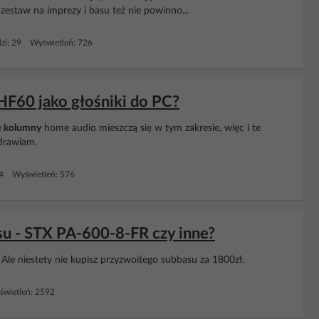
zestaw na imprezy i basu też nie powinno...
zi: 29 Wyświetleń: 726
F60 jako głośniki do PC?
e
kolumny
home audio mieszczą się w tym zakresie, więc i te
zdrawiam.
 4 Wyświetleń: 576
su - STX PA-600-8-FR czy inne?
 Ale niestety nie kupisz przyzwoitego subbasu za 1800zł.
wietleń: 2592