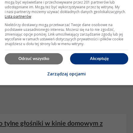
mogą być wyświetlane i przechowywane przez 201 partnerów lub
i: 23 Wyświetleń: 3891
udostępniane im. Mogą też być wykorzystywane przez tę witrynę. My
i nasi partnerzy możemy używać dokładnych danych geolokalizacyjnych.
Lista partnerów
KLAMA
Niektórzy dostawcy mogą przetwarzać Twoje dane osobowe na
podstawie uzasadnionego interesu. Możesz się na to nie zgodzić,
zmieniając opcje poniżej. Link umożliwiający zarządzanie zgodą lub jej
wycofanie w ramach ustawień dotyczących prywatności i plików cookie
znajdziesz u dołu tej strony lub w menu witryny.
Odrzuć wszystko
Akceptuję
Zarządzaj opcjami
 tylne głośniki w kinie domowym z