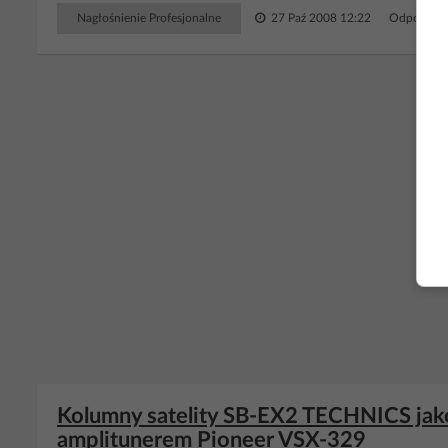
Nagłośnienie Profesjonalne
27 Paź 2008 12:22
Odpowiedz
RE
Kolumny satelity SB-EX2 TECHNICS jako
amplitunerem Pioneer VSX-329