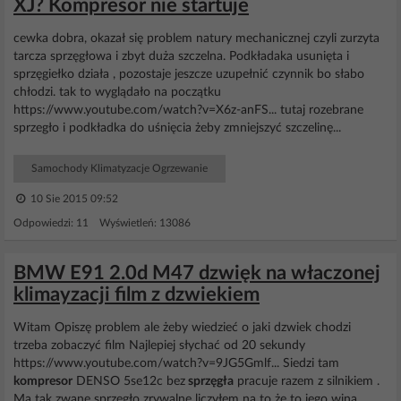
XJ? Kompresor nie startuje
cewka dobra, okazał się problem natury mechanicznej czyli zurzyta
tarcza sprzęgłowa i zbyt duża szczelna. Podkładaka usunięta i
sprzęgiełko działa , pozostaje jeszcze uzupełnić czynnik bo słabo
chłodzi. tak to wyglądało na początku
https://www.youtube.com/watch?v=X6z-anFS... tutaj rozebrane
sprzegło i podkładka do uśnięcia żeby zmniejszyć szczelinę...
Samochody Klimatyzacje Ogrzewanie
10 Sie 2015 09:52
Odpowiedzi: 11 Wyświetleń: 13086
BMW E91 2.0d M47 dzwięk na właczonej
klimayzacji film z dzwiekiem
Witam Opiszę problem ale żeby wiedzieć o jaki dzwiek chodzi
trzeba zobaczyć film Najlepiej słychać od 20 sekundy
https://www.youtube.com/watch?v=9JG5Gmlf... Siedzi tam
kompresor
DENSO 5se12c bez
sprzęgła
pracuje razem z silnikiem .
Ma tak zwane sprzegło zrywalne liczyłem na to że to jego wina