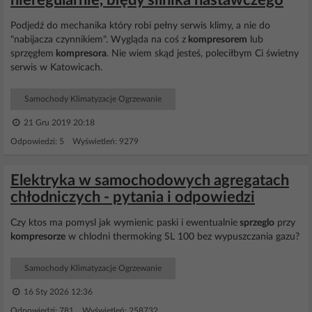
nieregularnie, błędy silnika nastawczego
Podjedź do mechanika który robi pełny serwis klimy, a nie do
"nabijacza czynnikiem". Wygląda na coś z
kompresorem
lub
sprzęgłem
kompresora
. Nie wiem skąd jesteś, poleciłbym Ci świetny
serwis w Katowicach.
Samochody Klimatyzacje Ogrzewanie
21 Gru 2019 20:18
Odpowiedzi: 5 Wyświetleń: 9279
Elektryka w samochodowych agregatach
chłodniczych - pytania i odpowiedzi
Czy ktos ma pomysl jak wymienic paski i ewentualnie
sprzeglo
przy
kompresorze
w chlodni thermoking SL 100 bez wypuszczania gazu?
Samochody Klimatyzacje Ogrzewanie
16 Sty 2026 12:36
Odpowiedzi: 781 Wyświetleń: 258732