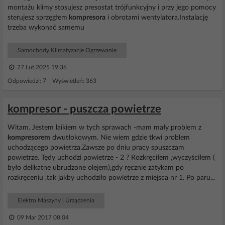
montażu klimy stosujesz presostat trójfunkcyjny i przy jego pomocy
sterujesz sprzęgłem
kompresora
i obrotami wentylatora.Instalację
trzeba wykonać samemu
Samochody Klimatyzacje Ogrzewanie
27 Lut 2025 19:36
Odpowiedzi: 7 Wyświetleń: 363
kompresor - puszcza powietrze
Witam. Jestem laikiem w tych sprawach -mam mały problem z
kompresorem
dwutłokowym. Nie wiem gdzie tkwi problem
uchodzącego powietrza.Zawsze po dniu pracy spuszczam
powietrze. Tędy uchodzi powietrze - 2 ? Rozkręciłem ,wyczyściłem (
było delikatne ubrudzone olejem),gdy ręcznie zatykam po
rozkręceniu ,tak jakby uchodziło powietrze z miejsca nr 1. Po paru...
Elektro Maszyny i Urządzenia
09 Mar 2017 08:04