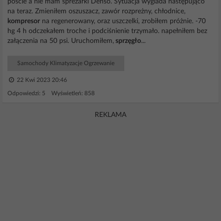
poście a nie mam spreżarki Denso. Sytuacja wyglada następująco
na teraz. Zmieniłem oszuszacz, zawór rozpreżny, chłodnice,
kompresor
na regenerowany, oraz uszczelki, zrobiłem próżnie. -70
hg 4 h odczekałem troche i podciśnienie trzymało. napełniłem bez
załączenia na 50 psi. Uruchomiłem,
sprzęgło
...
Samochody Klimatyzacje Ogrzewanie
22 Kwi 2023 20:46
Odpowiedzi: 5 Wyświetleń: 858
REKLAMA