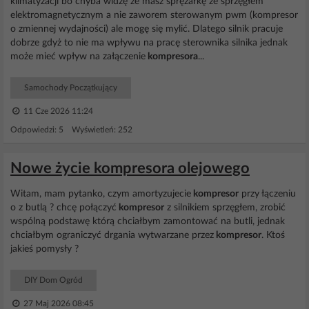
klimatyzacji bo chyba widzę że masz sprężarkę ze sprzęgłem
elektromagnetycznym a nie zaworem sterowanym pwm (kompresor
o zmiennej wydajności) ale mogę się mylić. Dlatego silnik pracuje
dobrze gdyż to nie ma wpływu na pracę sterownika silnika jednak
może mieć wpływ na załączenie
kompresora
...
Samochody Początkujący
11 Cze 2026 11:24
Odpowiedzi: 5 Wyświetleń: 252
Nowe życie kompresora olejowego
Witam, mam pytanko, czym amortyzujecie
kompresor
przy łączeniu
o z butlą ? chcę połączyć
kompresor
z silnikiem sprzęgłem, zrobić
wspólną podstawę którą chciałbym zamontować na butli, jednak
chciałbym ograniczyć drgania wytwarzane przez
kompresor
. Ktoś
jakieś pomysły ?
DIY Dom Ogród
27 Maj 2026 08:45