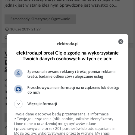
jednak jest w stanie idealnym Sprawdzone jest wszystko co...
Samochody Klimatyzacje Ogrzewanie
10 Cze 2019 21:29
Odpowiedzi: 2 Wyświetleń: 1656
elektroda.pl
elektroda.pl prosi Cię o zgodę na wykorzystanie
VW Sharan 99 1.9TDI 90KM ANU szarpie
Twoich danych osobowych w tych celach:
przy przyspieszaniu, brak błędów, co
sprawdzić?
Spersonalizowane reklamy i treści, pomiar reklam i
treści, badanie odbiorców i ulepszanie usług
wymieniłem sterownik silnika zaślepiłem EGR odłączyłem
kompresor
klimy odłączyłem zaworek sterujący turbiną gdyby byo
Przechowywanie informacji na urządzeniu lub dostęp
do nich
to jakieś łożysko lub coś z kołami to wykazałoby to na hamowni w
oporacz toczenia stawiam na sprzegło z kołem dwumasowym ale
Więcej informacji
pewności nie mam
Twoje dane osobowe będą przetwarzane, a informacje
Samochody Elektryka i elektronika
z Twojego urządzenia (pliki cookie, unikalne identyfikatory
i inne dane o urządzeniu) mogą być wyświetlane
i przechowywane przez 201 partnerów lub udostępniane im.
25 Gru 2007 19:25
Mogą też być wykorzystywane przez tę witrynę. My i nasi