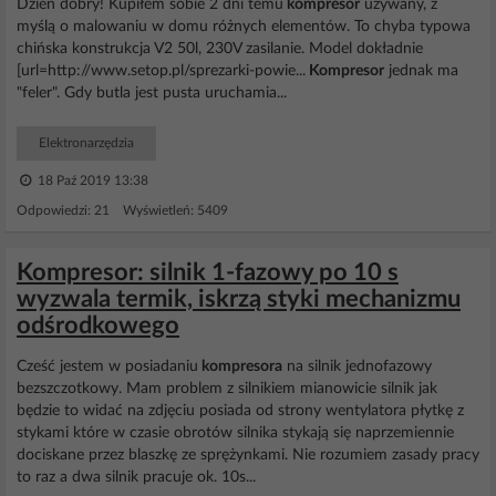
Dzień dobry! Kupiłem sobie 2 dni temu
kompresor
używany, z
myślą o malowaniu w domu różnych elementów. To chyba typowa
chińska konstrukcja V2 50l, 230V zasilanie. Model dokładnie
[url=http://www.setop.pl/sprezarki-powie...
Kompresor
jednak ma
"feler". Gdy butla jest pusta uruchamia...
Elektronarzędzia
18 Paź 2019 13:38
Odpowiedzi: 21 Wyświetleń: 5409
Kompresor: silnik 1-fazowy po 10 s
wyzwala termik, iskrzą styki mechanizmu
odśrodkowego
Cześć jestem w posiadaniu
kompresora
na silnik jednofazowy
bezszczotkowy. Mam problem z silnikiem mianowicie silnik jak
będzie to widać na zdjęciu posiada od strony wentylatora płytkę z
stykami które w czasie obrotów silnika stykają się naprzemiennie
dociskane przez blaszkę ze sprężynkami. Nie rozumiem zasady pracy
to raz a dwa silnik pracuje ok. 10s...