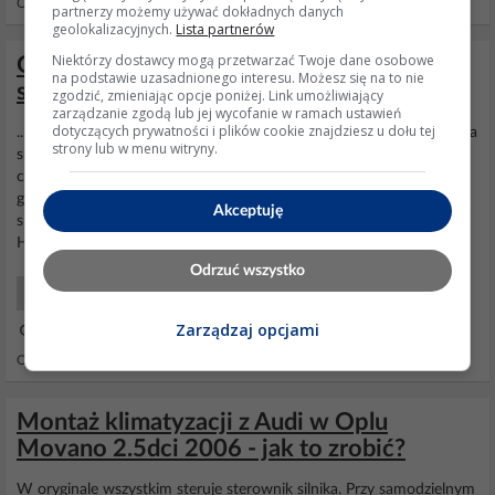
Odpowiedzi: 12 Wyświetleń: 7490
partnerzy możemy używać dokładnych danych
geolokalizacyjnych.
Lista partnerów
Niektórzy dostawcy mogą przetwarzać Twoje dane osobowe
Golf IV Climatronic - dziwny dźwięk
na podstawie uzasadnionego interesu. Możesz się na to nie
sprzęgła klimatyzacji, gdzie kupić części?
zgodzić, zmieniając opcje poniżej. Link umożliwiający
zarządzanie zgodą lub jej wycofanie w ramach ustawień
dotyczących prywatności i plików cookie znajdziesz u dołu tej
...Witam ponownie....sprawa sie nieco wyjasniła...spaliła sie cewka....a
strony lub w menu witryny.
spaliła sie dlatego ze ktos wymieniał sprężarke a sprzegło zostawił
całe i minimalnie był przestawiony otwór pod kołek w cewce i ktos
go poprostu nie załozył i cewka obcierała o koło wewnatrz i sie
Akceptuję
spaliła....problem jest w tym ze ten nowy
kompresor
jest firmy
HELLA o symbolu AC76.......
Odrzuć wszystko
Samochody Elektryka i elektronika
Zarządzaj opcjami
16 Cze 2010 09:36
Odpowiedzi: 11 Wyświetleń: 15165
Montaż klimatyzacji z Audi w Oplu
Movano 2.5dci 2006 - jak to zrobić?
W oryginale wszystkim steruje sterownik silnika. Przy samodzielnym