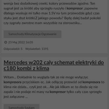
wersja bez dodatkowej cewki, kolory przewodów zgodne. Ten
sygnał jest za krótki aby sprzegło ruszyło i
kompresor
,zapewne
dlatego wyskuje mi tylko max 1.5V na tym przewodzie gdyż czas
styku jest zbyt krótki.Z jakiego powodu? Będę dalej badał pokolei
czy sygnały zwrotne mam wszystkie na sterowniku...
Samochody Klimatyzacje Ogrzewanie
23 Maj 2022 16:05
Odpowiedzi: 5 Wyświetleń: 1191
Mercedes w202 caly schemat elektryki do
c180 kombi z klima
Witam... Dokladnie to wygląda tak ze nie moge wyłączyc
kompresora
przyciskiem ec. Jak odłączę przewód od
kompresora
to
klima nie działa... czyli jest ok... Ale jak klikam ec to dioda się nie
zapala i nie podaje mi masy na
kompresor
tylko cały czas sprzegło
jest załączone ...
Samochody Szukam