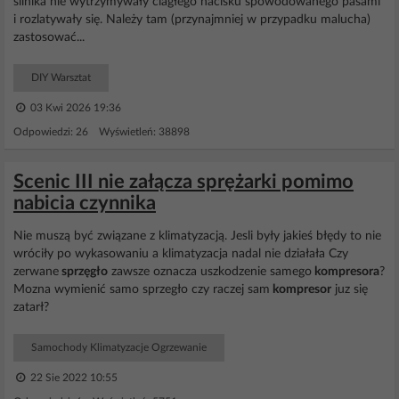
silnika nie wytrzymywały ciagłego nacisku spowodowanego pasami
i rozlatywały się. Należy tam (przynajmniej w przypadku malucha)
zastosować...
DIY Warsztat
03 Kwi 2026 19:36
Odpowiedzi: 26 Wyświetleń: 38898
Scenic III nie załącza sprężarki pomimo
nabicia czynnika
Nie muszą być związane z klimatyzacją. Jesli były jakieś błędy to nie
wróciły po wykasowaniu a klimatyzacja nadal nie działała Czy
zerwane
sprzęgło
zawsze oznacza uszkodzenie samego
kompresora
?
Mozna wymienić samo sprzegło czy raczej sam
kompresor
juz się
zatarł?
Samochody Klimatyzacje Ogrzewanie
22 Sie 2022 10:55