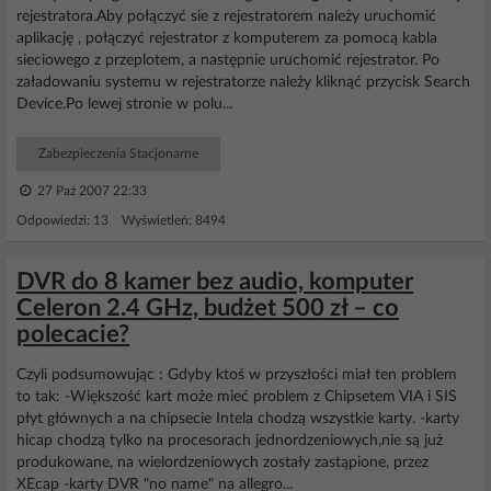
rejestratora.Aby połączyć sie z rejestratorem należy uruchomić
aplikację , połączyć rejestrator z komputerem za pomocą kabla
sieciowego z przeplotem, a następnie uruchomić rejestrator. Po
załadowaniu systemu w rejestratorze należy kliknąć przycisk Search
Device.Po lewej stronie w polu...
Zabezpieczenia Stacjonarne
27 Paź 2007 22:33
Odpowiedzi: 13 Wyświetleń: 8494
DVR do 8 kamer bez audio, komputer
Celeron 2.4 GHz, budżet 500 zł – co
polecacie?
Czyli podsumowując : Gdyby ktoś w przyszłości miał ten problem
to tak: -Większość kart może mieć problem z Chipsetem VIA i SIS
płyt głównych a na chipsecie Intela chodzą wszystkie karty. -karty
hicap chodzą tylko na procesorach jednordzeniowych,nie są już
produkowane, na wielordzeniowych zostały zastąpione, przez
XEcap -karty DVR "no name" na allegro...