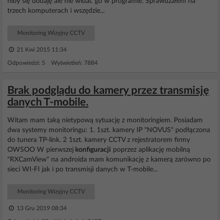
niby się dodaję ale nie widać go w programie. Sprawdzałem na
trzech komputerach i wszędzie...
Monitoring Wizyjny CCTV
21 Kwi 2015 11:34
Odpowiedzi: 5 Wyświetleń: 7884
Brak podglądu do kamery przez transmisję
danych T-mobile.
Witam mam taką nietypową sytuację z monitoringiem. Posiadam
dwa systemy monitoringu: 1. 1szt. kamery IP "NOVUS" podłączona
do tunera TP-link. 2 1szt. kamery CCTV z rejestratorem firmy
OWSOO W pierwszej
konfiguracji
poprzez aplikację mobilną
"RXCamView" na androida mam komunikację z kamerą zarówno po
sieci WI-FI jak i po transmisji danych w T-mobile...
Monitoring Wizyjny CCTV
13 Gru 2019 08:34