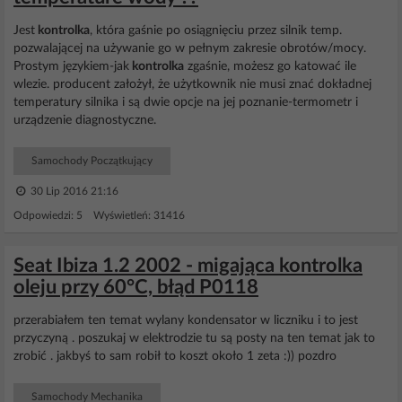
Jest
kontrolka
, która gaśnie po osiągnięciu przez silnik temp.
pozwalającej na używanie go w pełnym zakresie obrotów/mocy.
Prostym językiem-jak
kontrolka
zgaśnie, możesz go katować ile
wlezie. producent założył, że użytkownik nie musi znać dokładnej
temperatury silnika i są dwie opcje na jej poznanie-termometr i
urządzenie diagnostyczne.
Samochody Początkujący
30 Lip 2016 21:16
Odpowiedzi: 5 Wyświetleń: 31416
Seat Ibiza 1.2 2002 - migająca kontrolka
oleju przy 60°C, błąd P0118
przerabiałem ten temat wylany kondensator w liczniku i to jest
przyczyną . poszukaj w elektrodzie tu są posty na ten temat jak to
zrobić . jakbyś to sam robił to koszt około 1 zeta :)) pozdro
Samochody Mechanika