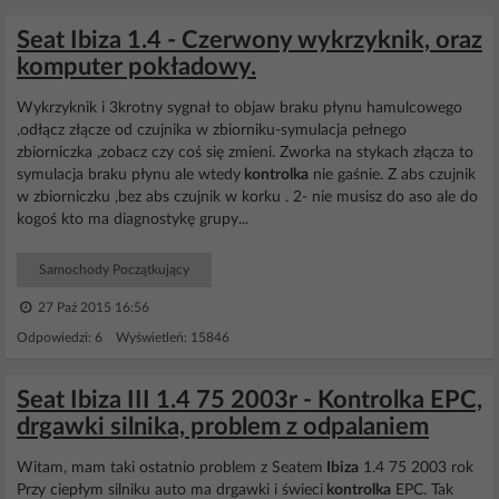
Seat Ibiza 1.4 - Czerwony wykrzyknik, oraz
komputer pokładowy.
Wykrzyknik i 3krotny sygnał to objaw braku płynu hamulcowego
,odłącz złącze od czujnika w zbiorniku-symulacja pełnego
zbiorniczka ,zobacz czy coś się zmieni. Zworka na stykach złącza to
symulacja braku płynu ale wtedy
kontrolka
nie gaśnie. Z abs czujnik
w zbiorniczku ,bez abs czujnik w korku . 2- nie musisz do aso ale do
kogoś kto ma diagnostykę grupy...
Samochody Początkujący
27 Paź 2015 16:56
Odpowiedzi: 6 Wyświetleń: 15846
Seat Ibiza III 1.4 75 2003r - Kontrolka EPC,
drgawki silnika, problem z odpalaniem
Witam, mam taki ostatnio problem z Seatem
Ibiza
1.4 75 2003 rok
Przy ciepłym silniku auto ma drgawki i świeci
kontrolka
EPC. Tak