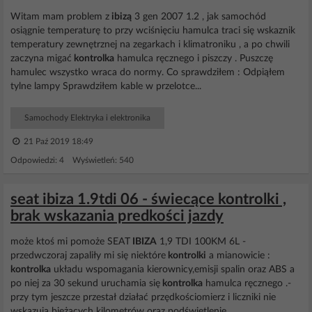
Witam mam problem z
ibizą
3 gen 2007 1.2 , jak samochód
osiągnie temperaturę to przy wciśnięciu hamulca traci się wskaznik
temperatury zewnętrznej na zegarkach i klimatroniku , a po chwili
zaczyna migać
kontrolka
hamulca ręcznego i piszczy . Puszczę
hamulec wszystko wraca do normy. Co sprawdziłem : Odpiąłem
tylne lampy Sprawdziłem kable w przelotce...
Samochody Elektryka i elektronika
21 Paź 2019 18:49
Odpowiedzi: 4 Wyświetleń: 540
seat ibiza 1.9tdi 06 - świecące kontrolki ,
brak wskazania predkości jazdy
może ktoś mi pomoże SEAT
IBIZA
1,9 TDI 100KM 6L -
przedwczoraj zapaliły mi się niektóre
kontrolki
a mianowicie :
kontrolka
układu wspomagania kierownicy,emisji spalin oraz ABS a
po niej za 30 sekund uruchamia się
kontrolka
hamulca ręcznego .-
przy tym jeszcze przestał działać przędkościomierz i liczniki nie
wskazują bieżących kilometrów oraz podświetlenie...