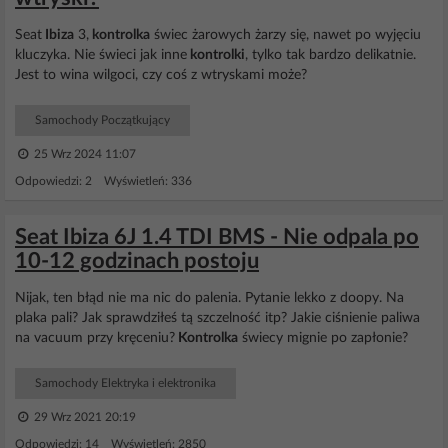
Seat
Ibiza
3,
kontrolka
świec żarowych żarzy się, nawet po wyjęciu
kluczyka. Nie świeci jak inne
kontrolki
, tylko tak bardzo delikatnie.
Jest to wina wilgoci, czy coś z wtryskami może?
Samochody Początkujący
25 Wrz 2024 11:07
Odpowiedzi: 2 Wyświetleń: 336
Seat Ibiza 6J 1.4 TDI BMS - Nie odpala po
10-12 godzinach postoju
Nijak, ten błąd nie ma nic do palenia. Pytanie lekko z doopy. Na
plaka pali? Jak sprawdziłeś tą szczelność itp? Jakie ciśnienie paliwa
na vacuum przy kręceniu?
Kontrolka
świecy mignie po zapłonie?
Samochody Elektryka i elektronika
29 Wrz 2021 20:19
Odpowiedzi: 14 Wyświetleń: 2850