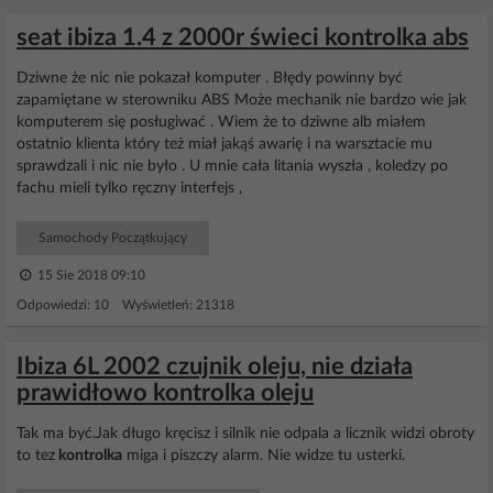
seat ibiza 1.4 z 2000r świeci kontrolka abs
Dziwne że nic nie pokazał komputer . Błędy powinny być
zapamiętane w sterowniku ABS Może mechanik nie bardzo wie jak
komputerem się posługiwać . Wiem że to dziwne alb miałem
ostatnio klienta który też miał jakąś awarię i na warsztacie mu
sprawdzali i nic nie było . U mnie cała litania wyszła , koledzy po
fachu mieli tylko ręczny interfejs ,
Samochody Początkujący
15 Sie 2018 09:10
Odpowiedzi: 10 Wyświetleń: 21318
Ibiza 6L 2002 czujnik oleju, nie działa
prawidłowo kontrolka oleju
Tak ma być.Jak długo kręcisz i silnik nie odpala a licznik widzi obroty
to tez
kontrolka
miga i piszczy alarm. Nie widze tu usterki.