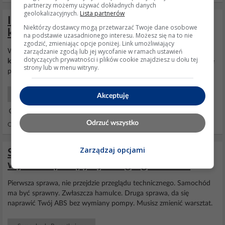
partnerzy możemy używać dokładnych danych
geolokalizacyjnych.
Lista partnerów
Ibiza 3 (2004) 1.2 silnik zgasł pokazała się
Niektórzy dostawcy mogą przetwarzać Twoje dane osobowe
kontrolka oleju i tyle
na podstawie uzasadnionego interesu. Możesz się na to nie
zgodzić, zmieniając opcje poniżej. Link umożliwiający
zarządzanie zgodą lub jej wycofanie w ramach ustawień
Ważna jest kolejność, czy najpierw silnik zgasł, czy zapaliła się
dotyczących prywatności i plików cookie znajdziesz u dołu tej
kontrolka
oleju. Sprawdź przede wszystkim poziom oleju. Być może
strony lub w menu witryny.
przy wymianie czegoś nie dokręciłeś i najzwyczajniej olej wyciekł.
Samochody Początkujący
Akceptuję
04 Sty 2019 17:21
Odrzuć wszystko
Odpowiedzi: 2 Wyświetleń: 1740
Zarządzaj opcjami
Seat Ibiza 2003 1.4 - Kontrolka ABS,
wymiana pompy hydroagregatu V39?
Pierwsza sprawa, nie przejdzie przeglądu technicznego. Samochód
ma być sprawny. Zwłaszcza hamulce. Druga sprawa, da się
naprawić Twój ABS bez wymiany pompy. Musisz zmienić warsztat.