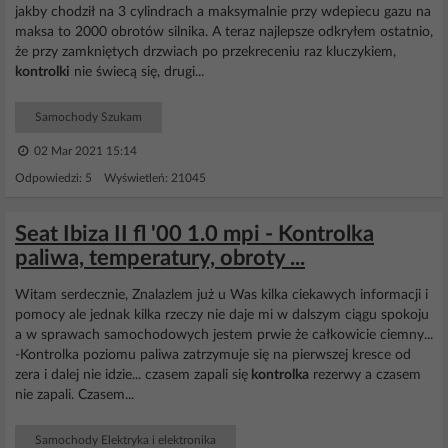
jakby chodził na 3 cylindrach a maksymalnie przy wdepiecu gazu na
maksa to 2000 obrotów silnika. A teraz najlepsze odkryłem ostatnio,
że przy zamkniętych drzwiach po przekreceniu raz kluczykiem,
kontrolki
nie świecą się, drugi...
Samochody Szukam
02 Mar 2021 15:14
Odpowiedzi: 5 Wyświetleń: 21045
Seat Ibiza II fl '00 1.0 mpi - Kontrolka
paliwa, temperatury, obroty ...
Witam serdecznie, Znalazlem już u Was kilka ciekawych informacji i
pomocy ale jednak kilka rzeczy nie daje mi w dalszym ciągu spokoju
a w sprawach samochodowych jestem prwie że całkowicie ciemny...
-Kontrolka poziomu paliwa zatrzymuje się na pierwszej kresce od
zera i dalej nie idzie... czasem zapali się
kontrolka
rezerwy a czasem
nie zapali. Czasem...
Samochody Elektryka i elektronika