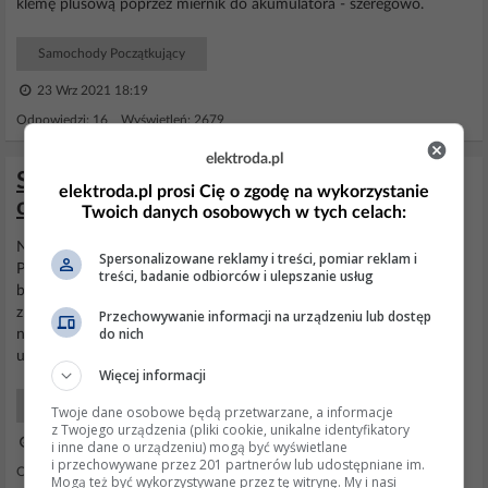
klemę plusową poprzez miernik do akumulatora - szeregowo.
Samochody Początkujący
23 Wrz 2021 18:19
Odpowiedzi: 16 Wyświetleń: 2679
elektroda.pl
Seat Ibiza 6j 1.6 TDI - Migająca kontrolka
elektroda.pl prosi Cię o zgodę na wykorzystanie
od świec żarowych oraz kontrolka chec
Twoich danych osobowych w tych celach:
Niestety nie wiem gdzie on jest w moim silniku. 1.6tdi 90KM.
Spersonalizowane reklamy i treści, pomiar reklam i
Podobno do czujnika uda dwa gumowe węże i wtyczka. Nawet jak
treści, badanie odbiorców i ulepszanie usług
bym fotkę wkleił z umiejscowienia czujnika, to po wymianie trzeba
zrobić adaptację. ELM nie podoła. VCDS też często się wykłada na
Przechowywanie informacji na urządzeniu lub dostęp
do nich
nowszych autach. Zawsze uważałem że na elektrodzie można
uzyskać fachową odpowiedź/pomoc.... Oczywiście,...
Więcej informacji
Samochody Początkujący
Twoje dane osobowe będą przetwarzane, a informacje
z Twojego urządzenia (pliki cookie, unikalne identyfikatory
05 Lip 2018 18:22
i inne dane o urządzeniu) mogą być wyświetlane
i przechowywane przez 201 partnerów lub udostępniane im.
Odpowiedzi: 17 Wyświetleń: 36171
Mogą też być wykorzystywane przez tę witrynę. My i nasi