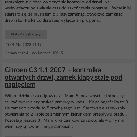
zamknięte
, nie chce wyłączyć się
kontrolka
od
drzwi
. Na
wyświetlaczu pojawia się czas do zakończenia programu. Wcześniej
zdarzało się, że musiałem z 3 razy
zamknąć
, otworzyć,
zamknąć
drzwi i
kontrolka
od
drzwi
się wyłączała i program...
AGD Początkujący
01 Maj 2023 14:19
Odpowiedzi: 4 Wyświetleń: 10515
Citroen C3 1.1 2007 – kontrolka
otwartych drzwi, zamek klapy stale pod
napięciem
Witam dziękuje za odpowiedzi . Mam 5 możliwości , istotne czy
szukać zwarcia czy szukać przerwy w kablu . Klapa bagażnika to 3
ale zamek z przodu to 5 trochę tego jest . Sterowanie zamykania i
otwierania to 2 kable ze zmiennym kierunkiem przepływu prądu .
Pozostają jeszcze 3 . Mam kilka zamków ze szrotu ale 4 piny nie
wiem czy sprawne , mogę
zamknąć
...