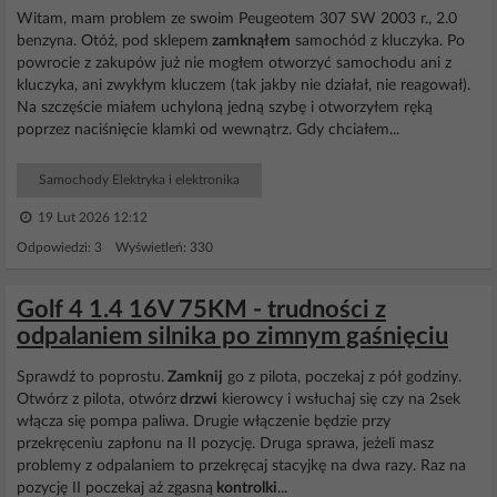
Witam, mam problem ze swoim Peugeotem 307 SW 2003 r., 2.0
benzyna. Otóż, pod sklepem
zamknąłem
samochód z kluczyka. Po
powrocie z zakupów już nie mogłem otworzyć samochodu ani z
kluczyka, ani zwykłym kluczem (tak jakby nie działał, nie reagował).
Na szczęście miałem uchyloną jedną szybę i otworzyłem ręką
poprzez naciśnięcie klamki od wewnątrz. Gdy chciałem...
Samochody Elektryka i elektronika
19 Lut 2026 12:12
Odpowiedzi: 3 Wyświetleń: 330
Golf 4 1.4 16V 75KM - trudności z
odpalaniem silnika po zimnym gaśnięciu
Sprawdź to poprostu.
Zamknij
go z pilota, poczekaj z pół godziny.
Otwórz z pilota, otwórz
drzwi
kierowcy i wsłuchaj się czy na 2sek
włącza się pompa paliwa. Drugie włączenie będzie przy
przekręceniu zapłonu na II pozycję. Druga sprawa, jeżeli masz
problemy z odpalaniem to przekręcaj stacyjkę na dwa razy. Raz na
pozycję II poczekaj aż zgasną
kontrolki
...