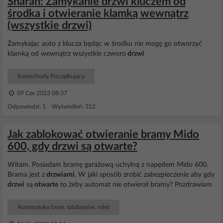
Sharan: Zamykanie drzwi kluczem od
środka i otwieranie klamką wewnątrz
(wszystkie drzwi)
Zamykając auto z klucza będąc w środku nie mogę go otworzyć
klamką od wewnątrz wszystkie czworo
drzwi
Samochody Początkujący
09 Cze 2023 08:37
Odpowiedzi: 1 Wyświetleń: 312
Jak zablokować otwieranie bramy Mido
600, gdy drzwi są otwarte?
Witam. Posiadam bramę garażową uchylną z napędem Mido 600.
Brama jest z
drzwiami
. W jaki sposób zrobić zabezpieczenie aby gdy
drzwi
są
otwarte
to żeby automat nie otwierał bramy? Pozdrawiam
Automatyka bram, szlabanów, rolet