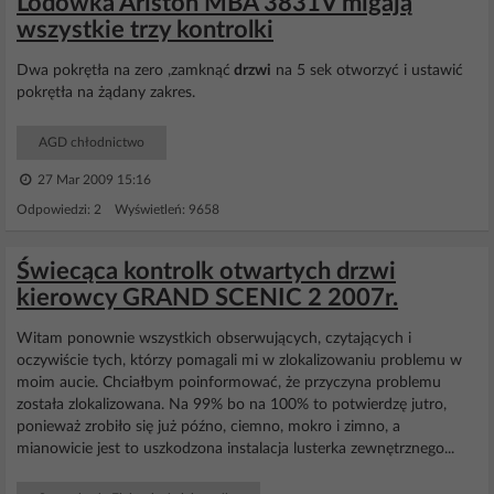
Lodówka Ariston MBA 3831V migają
wszystkie trzy kontrolki
Dwa pokrętła na zero ,zamknąć
drzwi
na 5 sek otworzyć i ustawić
pokrętła na żądany zakres.
AGD chłodnictwo
27 Mar 2009 15:16
Odpowiedzi: 2 Wyświetleń: 9658
Świecąca kontrolk otwartych drzwi
kierowcy GRAND SCENIC 2 2007r.
Witam ponownie wszystkich obserwujących, czytających i
oczywiście tych, którzy pomagali mi w zlokalizowaniu problemu w
moim aucie. Chciałbym poinformować, że przyczyna problemu
została zlokalizowana. Na 99% bo na 100% to potwierdzę jutro,
ponieważ zrobiło się już późno, ciemno, mokro i zimno, a
mianowicie jest to uszkodzona instalacja lusterka zewnętrznego...