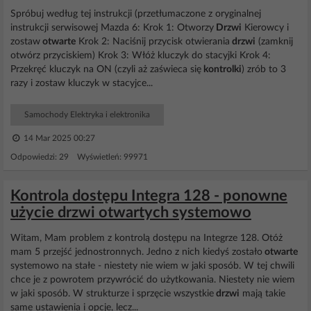
Spróbuj według tej instrukcji (przetłumaczone z oryginalnej
instrukcji serwisowej Mazda 6: Krok 1: Otworzy
Drzwi
Kierowcy i
zostaw
otwarte
Krok 2: Naciśnij przycisk otwierania
drzwi
(zamknij
otwórz przyciskiem) Krok 3: Włóż kluczyk do stacyjki Krok 4:
Przekręć kluczyk na ON (czyli aż zaświeca się
kontrolki
) zrób to 3
razy i zostaw kluczyk w stacyjce...
Samochody Elektryka i elektronika
14 Mar 2025 00:27
Odpowiedzi: 29 Wyświetleń: 99971
Kontrola dostępu Integra 128 - ponowne
użycie drzwi otwartych systemowo
Witam, Mam problem z kontrolą dostępu na Integrze 128. Otóż
mam 5 przejść jednostronnych. Jedno z nich kiedyś zostało
otwarte
systemowo na stałe - niestety nie wiem w jaki sposób. W tej chwili
chce je z powrotem przywrócić do użytkowania. Niestety nie wiem
w jaki sposób. W strukturze i sprzęcie wszystkie
drzwi
mają takie
same ustawienia i opcje, lecz...