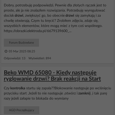
Dobry, potrzebuję podpowiedzi. Pewnie dla złotych rączek jest to
proste, ale ja nie znalazłem rozwiązania. Potrzebuję wyregulować
docisk
drzwi
, zwiększyć go, bo obecnie
drzwi
się zamykają i za
chwilę otwierają. Czym tu kręcić? Zrobiłem zdjęcia, zdaje się,
wszystkich elementów, które mogą mieć z tym coś wspólnego.
https://obrazki.elektroda.pl/6679139600_...
Forum Budowlane
05 Mar 2025 08:25
Odpowiedzi: 13 Wyświetleń: 894
Beko WMD 65080 - Kiedy następuje
ryglowanie drzwi? Brak reakcji na Start
Czy
kontrolka
startu się zapala??Blokowanie następuje po wciśnięciu
przycisku start .Jeżeli to nie następuje ,otwórz i
zamknij
,i tak parę
razy jeżeli załapie to blokada do wymiany
AGD Początkujący