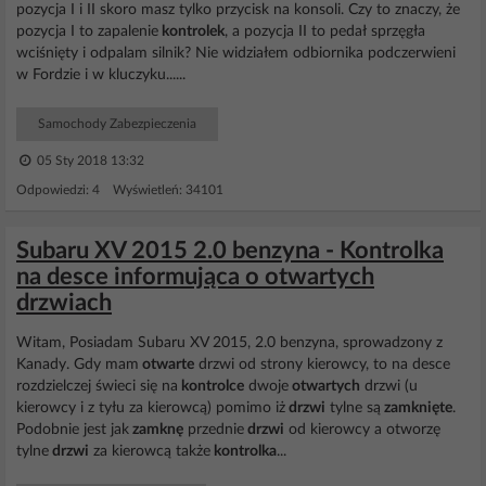
pozycja I i II skoro masz tylko przycisk na konsoli. Czy to znaczy, że
pozycja I to zapalenie
kontrolek
, a pozycja II to pedał sprzęgła
wciśnięty i odpalam silnik? Nie widziałem odbiornika podczerwieni
w Fordzie i w kluczyku......
Samochody Zabezpieczenia
05 Sty 2018 13:32
Odpowiedzi: 4 Wyświetleń: 34101
Subaru XV 2015 2.0 benzyna - Kontrolka
na desce informująca o otwartych
drzwiach
Witam, Posiadam Subaru XV 2015, 2.0 benzyna, sprowadzony z
Kanady. Gdy mam
otwarte
drzwi od strony kierowcy, to na desce
rozdzielczej świeci się na
kontrolce
dwoje
otwartych
drzwi (u
kierowcy i z tyłu za kierowcą) pomimo iż
drzwi
tylne są
zamknięte
.
Podobnie jest jak
zamknę
przednie
drzwi
od kierowcy a otworzę
tylne
drzwi
za kierowcą także
kontrolka
...