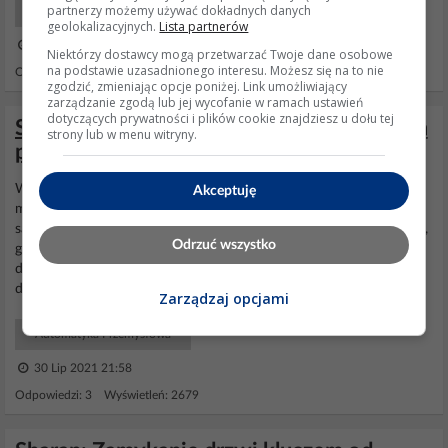
partnerzy możemy używać dokładnych danych
Elektro Maszyny i Urządzenia
geolokalizacyjnych.
Lista partnerów
14 Wrz 2003 23:52
Niektórzy dostawcy mogą przetwarzać Twoje dane osobowe
na podstawie uzasadnionego interesu. Możesz się na to nie
Odpowiedzi: 10 Wyświetleń: 6095
zgodzić, zmieniając opcje poniżej. Link umożliwiający
zarządzanie zgodą lub jej wycofanie w ramach ustawień
dotyczących prywatności i plików cookie znajdziesz u dołu tej
Samozamykacz GEZE, problem z poduszką
strony lub w menu witryny.
powietrzną.
Witam serdecznie, jestem członkiem zarządu wspólnoty
Akceptuję
mieszkaniowej, w każdej klatce nie dawno zostały wymienione
samozamykacze na GEZE TS 2000 V BC. Lecz niestety jest problem,
Odrzuć wszystko
gdyż znajduje się tam dwoje
drzwi
, jedne za drugimi, dlatego jak te
drugie zostają
zamknięte
to
drzwi
pierwsze się nie zamykają a gdy
drugie są
otwarte
to
drzwi
walą z całą siłą....
Zarządzaj opcjami
Automatyka Przemysłowa
30 Lip 2021 21:58
Odpowiedzi: 3 Wyświetleń: 2679