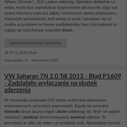
Witam, Octavia I , SLX z pełna elektryką. Opisalem dokladnie co
widze, moze ktos wydedukuje bezposrednio jaki boczek zdjąć (od
strony kierowcy mam juz zdjety i mechanizm zamka polutowany,
mirkostyki sprawdzone). Jeśli siedzę w aucie i zamykam się od
środka przyciskiem na lewym podłokietniku (ten z kluczykiem) to
ryglują się natychmiast wszystkie
drzwi
...
Samochody Elektryka i elektronika
07 Lis 2010 10:46
Odpowiedzi: 11 Wyświetleń: 5582
VW Saharan 7N 2.0 Tdi 2012 - Błąd P1609
- Zadziałało wyłączanie na skutek
zderzenia
W sterowniku poduszek (15) trzeba zrobić test elementów
wykonawczych, procedura poprowadzi. Zapalą się awaryjne,
kontrolki
drzwi zaczną migać i
drzwi
odblokują się. Wył/ wł zapłon,
otworzyć i
zamknąć
drzwi przesuwne,
zamknąć
pilotem. To
procedura w odis, nie wiem czy przejdzie vcds. Akumulator ma być