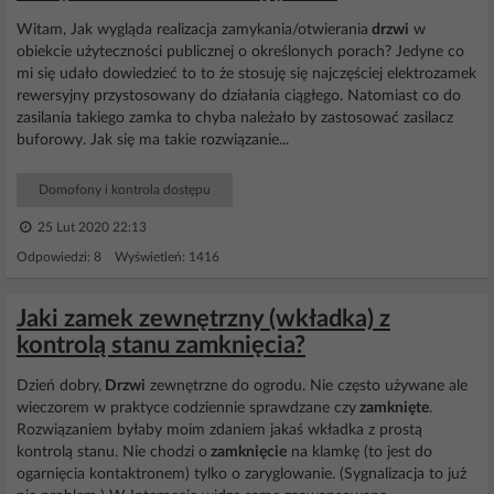
Witam, Jak wygląda realizacja zamykania/otwierania
drzwi
w
obiekcie użyteczności publicznej o określonych porach? Jedyne co
mi się udało dowiedzieć to to że stosuję się najczęściej elektrozamek
rewersyjny przystosowany do działania ciągłego. Natomiast co do
zasilania takiego zamka to chyba należało by zastosować zasilacz
buforowy. Jak się ma takie rozwiązanie...
Domofony i kontrola dostępu
25 Lut 2020 22:13
Odpowiedzi: 8 Wyświetleń: 1416
Jaki zamek zewnętrzny (wkładka) z
kontrolą stanu zamknięcia?
Dzień dobry,
Drzwi
zewnętrzne do ogrodu. Nie często używane ale
wieczorem w praktyce codziennie sprawdzane czy
zamknięte
.
Rozwiązaniem byłaby moim zdaniem jakaś wkładka z prostą
kontrolą stanu. Nie chodzi o
zamknięcie
na klamkę (to jest do
ogarnięcia kontaktronem) tylko o zaryglowanie. (Sygnalizacja to już