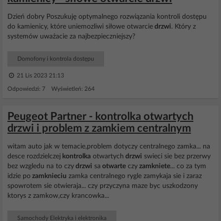
Dzień dobry Poszukuję optymalnego rozwiązania kontroli dostępu
do kamienicy, które uniemozliwi siłowe otwarcie
drzwi
. Który z
systemów uważacie za najbezpieczniejszy?
Domofony i kontrola dostępu
21 Lis 2023 21:13
Odpowiedzi: 7 Wyświetleń: 264
Peugeot Partner - kontrolka otwartych
drzwi i problem z zamkiem centralnym
witam auto jak w temacie,problem dotyczy centralnego zamka... na
desce rozdzielczej
kontrolka
otwartych
drzwi
swieci sie bez przerwy
bez wzgledu na to czy
drzwi
sa
otwarte
czy
zamkniete
... co za tym
idzie po
zamknieciu
zamka centralnego rygle zamykaja sie i zaraz
spowrotem sie otwieraja... czy przyczyna maze byc uszkodzony
ktorys z zamkow,czy krancowka...
Samochody Elektryka i elektronika