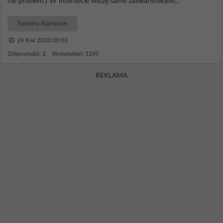
nie problem.) W Internecie widzę same zaawansowane...
Systemy Alarmowe
24 Kwi 2020 09:03
Odpowiedzi: 2 Wyświetleń: 1245
REKLAMA