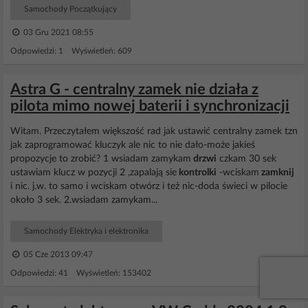
Samochody Początkujący
03 Gru 2021 08:55
Odpowiedzi: 1 Wyświetleń: 609
Astra G - centralny zamek nie działa z
pilota mimo nowej baterii i synchronizacji
Witam. Przeczytałem większość rad jak ustawić centralny zamek tzn
jak zaprogramować kluczyk ale nic to nie dało-może jakieś
propozycje to zrobić? 1 wsiadam zamykam
drzwi
czkam 30 sek
ustawiam klucz w pozycji 2 ,zapalają sie
kontrolki
-wciskam
zamknij
i nic. j.w. to samo i wciskam otwórz i też nic-doda świeci w pilocie
około 3 sek. 2.wsiadam zamykam...
Samochody Elektryka i elektronika
05 Cze 2013 09:47
Odpowiedzi: 41 Wyświetleń: 153402