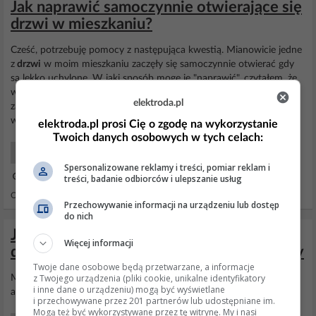
Jak naprawić samoczynnie otwierające się
drzwi w mieszkaniu?
Cześć, potrzebuję pomocy z następująca kwestią. Mianowicie jedne
z
drzwi
w moim mieszkaniu zaczęły się samoczynnie otwierać gdy
są lekko uchylone. W jaki sposób mogę je "naprawić", czytałem, że
w zawiasach jest możliwość regulacji, ale nie za bardzo wiem jak się
elektroda.pl
za to zabrać, który regulować, czy coś poziomować itp. Będę
wdzięczny za każdą poradę.
elektroda.pl prosi Cię o zgodę na wykorzystanie
Twoich danych osobowych w tych celach:
Forum Budowlane
Spersonalizowane reklamy i treści, pomiar reklam i
17 Sty 2019 14:31
treści, badanie odbiorców i ulepszanie usług
Odpowiedzi: 8 Wyświetleń: 27108
Przechowywanie informacji na urządzeniu lub dostęp
do nich
Jak zrealizować projekt automatycznych
Więcej informacji
drzwi przesuwnych? Propozycje i pomysły
Twoje dane osobowe będą przetwarzane, a informacje
z Twojego urządzenia (pliki cookie, unikalne identyfikatory
Może ma ktos propozycje jak zrealizowac projekt sterowania
i inne dane o urządzeniu) mogą być wyświetlane
automatycznymi
drzwiami
przesuwnymi??? dzieki za propozycje
i przechowywane przez 201 partnerów lub udostępniane im.
Mogą też być wykorzystywane przez tę witrynę. My i nasi