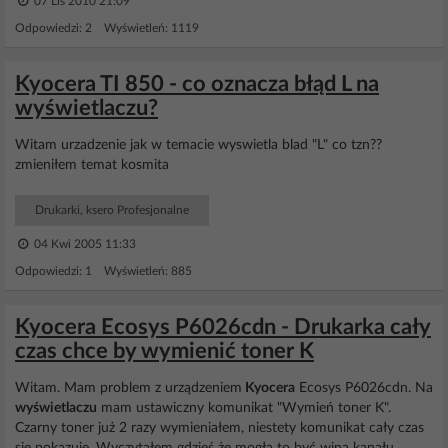
07 Lis 2010 21:09
Odpowiedzi: 2 Wyświetleń: 1119
Kyocera TI 850 - co oznacza błąd L na
wyświetlaczu?
Witam urzadzenie jak w temacie wyswietla blad "L" co tzn??
zmieniłem temat kosmita
Drukarki, ksero Profesjonalne
04 Kwi 2005 11:33
Odpowiedzi: 1 Wyświetleń: 885
Kyocera Ecosys P6026cdn - Drukarka cały
czas chce by wymienić toner K
Witam. Mam problem z urządzeniem
Kyocera
Ecosys P6026cdn. Na
wyświetlaczu
mam ustawiczny komunikat "Wymień toner K".
Czarny toner już 2 razy wymieniałem, niestety komunikat cały czas