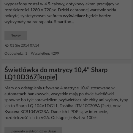
wyposażony został w 4.5-calowy, dotykowy ekran pracujący w
rozdzielczości 1280 x 720px. Dzięki ochronnej warstwie szkła
pokrytej syntetycznym szafirem
wyświetlacz
będzie bardzo
wytrzymały na zadrapania. Smartfon...
Newsy
01 Sie 2014 07:14
Odpowiedzi: 1 Wyświetleń: 4299
Świetlówka do matrycy 10,4" Sharp
LQ10D367[kupię]
Mam do odstąpienia używane 4 matryce 10,4" stosowane w
automatach bankowych, wszystkie mają po dwie świetlówki
sprawne bo tyle sprawdziłem,
wyświetlacz
nie zbity ani wylany, typy
ich to Sharp LQ 104V1DG11, Toshiba LTM10C209A (2szt), oraz
Kyocera
KCB104VG2BA. Dane ich i PDF są w internecie,
rozdzielczość ich to VGA. Odstąpie je 4szt za 100zł.
Elementy elektroniczne Bazar