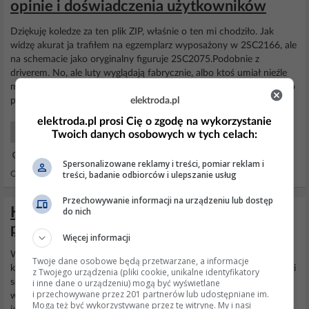
opinie i doświadczenia użytkowników
Dziękuję koledze za ten plik ZIP, właśnie o ten mi chodziło. Jak
widzę akurat ja trafiłem na egzemplarz wyposażony w 2SC2166, ale
na schemacie jako oryginalny figuruje 2SC2075.Podobnie z
driverem. No, ale luty wyglądają fabrycznie, albo ktoś umiał nieźle
machać lutownicą. :) Poza tym nie wspomniałem wcześniej, iż radio
elektroda.pl
pracuje na japońskim filtrze II...
elektroda.pl prosi Cię o zgodę na wykorzystanie
Radiotechnika Co kupić?
Twoich danych osobowych w tych celach:
13 Paź 2019 20:07
Spersonalizowane reklamy i treści, pomiar reklam i
treści, badanie odbiorców i ulepszanie usług
Odpowiedzi: 13 Wyświetleń: 3423
Przechowywanie informacji na urządzeniu lub dostęp
Kyocera FS-1920 swiecą wszystkie trzy
do nich
pomarańczowe lampki
Więcej informacji
Witam Coś juz wiadomo, kiedy założyłem płyte od Fs-1900 do
Twoje dane osobowe będą przetwarzane, a informacje
której wpinamy sieciówkę i pamięć, lampki zgasły ale nie przechodzi
z Twojego urządzenia (pliki cookie, unikalne identyfikatory
i inne dane o urządzeniu) mogą być wyświetlane
self testu
wyświetlacz
zatrzymuje się na czwartym kwadraciku i to
i przechowywane przez 201 partnerów lub udostępniane im.
wszystko. Przypuszczam ze to wina płytki od fs-1900.Czy ktoś ma
Mogą też być wykorzystywane przez tę witrynę. My i nasi