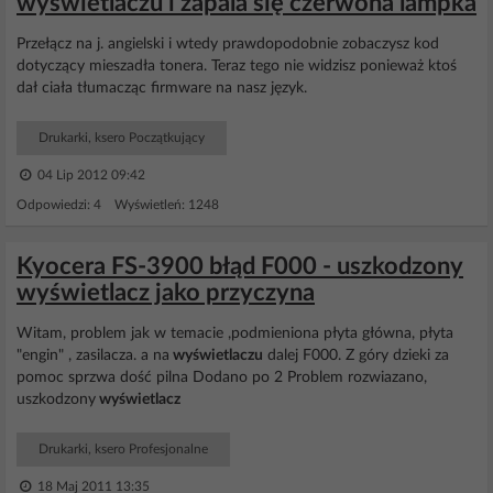
wyświetlaczu i zapala się czerwona lampka
Przełącz na j. angielski i wtedy prawdopodobnie zobaczysz kod
dotyczący mieszadła tonera. Teraz tego nie widzisz ponieważ ktoś
dał ciała tłumacząc firmware na nasz język.
Drukarki, ksero Początkujący
04 Lip 2012 09:42
Odpowiedzi: 4 Wyświetleń: 1248
Kyocera FS-3900 błąd F000 - uszkodzony
wyświetlacz jako przyczyna
Witam, problem jak w temacie ,podmieniona płyta główna, płyta
"engin" , zasilacza. a na
wyświetlaczu
dalej F000. Z góry dzieki za
pomoc sprzwa dość pilna Dodano po 2 Problem rozwiazano,
uszkodzony
wyświetlacz
Drukarki, ksero Profesjonalne
18 Maj 2011 13:35