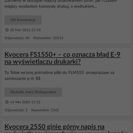
(zarówno w odstępie między drukowaniem stron, jak i czasem
między wysłaniem komendy drukuj, a wydrukiem...
DIY Konstrukcje
20 Mar 2016 21:18
Odpowiedzi: 40 Wyświetleń: 35514
Kyocera FS1550+ – co oznacza błąd E-9
na wyświetlaczu drukarki?
Tu Tobie wcisnę potrzebne pliki do FLM553 -przepraszam za
zamieszanie p-m $$
Drukarki, ksero Profesjonalne
14 Wrz 2005 15:52
Odpowiedzi: 2 Wyświetleń: 1542
Kyocera 2550 ginie górny napis na