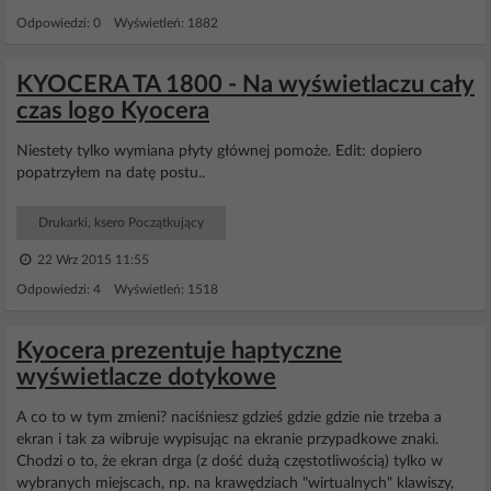
Odpowiedzi: 0 Wyświetleń: 1882
KYOCERA TA 1800 - Na wyświetlaczu cały
czas logo Kyocera
Niestety tylko wymiana płyty głównej pomoże. Edit: dopiero
popatrzyłem na datę postu..
Drukarki, ksero Początkujący
22 Wrz 2015 11:55
Odpowiedzi: 4 Wyświetleń: 1518
Kyocera prezentuje haptyczne
wyświetlacze dotykowe
A co to w tym zmieni? naciśniesz gdzieś gdzie gdzie nie trzeba a
ekran i tak za wibruje wypisując na ekranie przypadkowe znaki.
Chodzi o to, że ekran drga (z dość dużą częstotliwością) tylko w
wybranych miejscach, np. na krawędziach "wirtualnych" klawiszy,