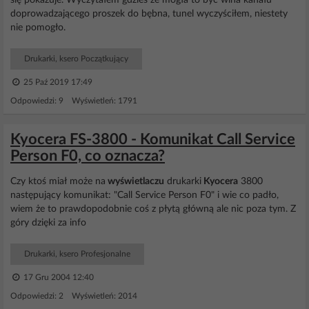
się pokazuje. Wyczytałem gdzieś że mogła to być wina kanału
doprowadzającego proszek do bębna, tunel wyczyściłem, niestety
nie pomogło.
Drukarki, ksero Początkujący
25 Paź 2019 17:49
Odpowiedzi: 9 Wyświetleń: 1791
Kyocera FS-3800 - Komunikat Call Service
Person F0, co oznacza?
Czy ktoś miał może na
wyświetlaczu
drukarki
Kyocera
3800
następujący komunikat: "Call Service Person F0" i wie co padło,
wiem że to prawdopodobnie coś z płytą główną ale nic poza tym. Z
góry dzięki za info
Drukarki, ksero Profesjonalne
17 Gru 2004 12:40
Odpowiedzi: 2 Wyświetleń: 2014