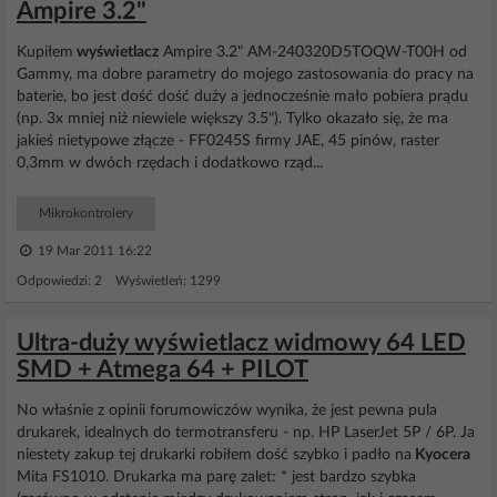
Ampire 3.2"
Kupiłem
wyświetlacz
Ampire 3.2" AM-240320D5TOQW-T00H od
Gammy, ma dobre parametry do mojego zastosowania do pracy na
baterie, bo jest dość dość duży a jednocześnie mało pobiera prądu
(np. 3x mniej niż niewiele większy 3.5"). Tylko okazało się, że ma
jakieś nietypowe złącze - FF0245S firmy JAE, 45 pinów, raster
0,3mm w dwóch rzędach i dodatkowo rząd...
Mikrokontrolery
19 Mar 2011 16:22
Odpowiedzi: 2 Wyświetleń: 1299
Ultra-duży wyświetlacz widmowy 64 LED
SMD + Atmega 64 + PILOT
No właśnie z opinii forumowiczów wynika, że jest pewna pula
drukarek, idealnych do termotransferu - np. HP LaserJet 5P / 6P. Ja
niestety zakup tej drukarki robiłem dość szybko i padło na
Kyocera
Mita FS1010. Drukarka ma parę zalet: * jest bardzo szybka