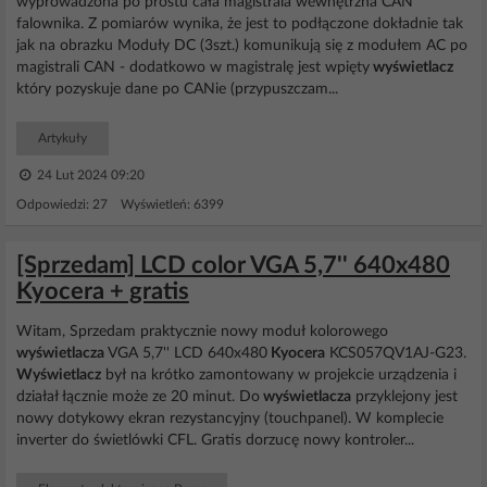
wyprowadzona po prostu cała magistrala wewnętrzna CAN
falownika. Z pomiarów wynika, że jest to podłączone dokładnie tak
jak na obrazku Moduły DC (3szt.) komunikują się z modułem AC po
magistrali CAN - dodatkowo w magistralę jest wpięty
wyświetlacz
który pozyskuje dane po CANie (przypuszczam...
Artykuły
24 Lut 2024 09:20
Odpowiedzi: 27 Wyświetleń: 6399
[Sprzedam] LCD color VGA 5,7'' 640x480
Kyocera + gratis
Witam, Sprzedam praktycznie nowy moduł kolorowego
wyświetlacza
VGA 5,7'' LCD 640x480
Kyocera
KCS057QV1AJ-G23.
Wyświetlacz
był na krótko zamontowany w projekcie urządzenia i
działał łącznie może ze 20 minut. Do
wyświetlacza
przyklejony jest
nowy dotykowy ekran rezystancyjny (touchpanel). W komplecie
inverter do świetlówki CFL. Gratis dorzucę nowy kontroler...