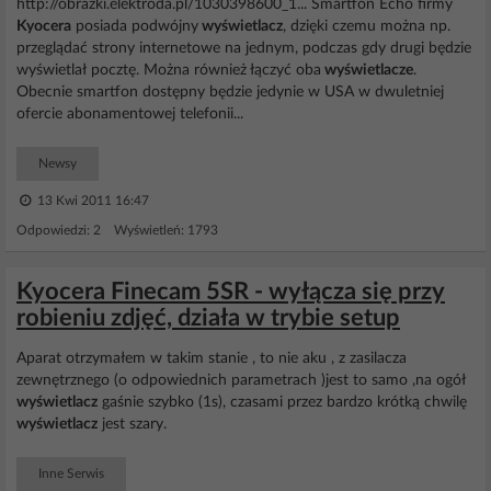
http://obrazki.elektroda.pl/1030398600_1... Smartfon Echo firmy
Kyocera
posiada podwójny
wyświetlacz
, dzięki czemu można np.
przeglądać strony internetowe na jednym, podczas gdy drugi będzie
wyświetlał pocztę. Można również łączyć oba
wyświetlacze
.
Obecnie smartfon dostępny będzie jedynie w USA w dwuletniej
ofercie abonamentowej telefonii...
Newsy
13 Kwi 2011 16:47
Odpowiedzi: 2 Wyświetleń: 1793
Kyocera Finecam 5SR - wyłącza się przy
robieniu zdjęć, działa w trybie setup
Aparat otrzymałem w takim stanie , to nie aku , z zasilacza
zewnętrznego (o odpowiednich parametrach )jest to samo ,na ogół
wyświetlacz
gaśnie szybko (1s), czasami przez bardzo krótką chwilę
wyświetlacz
jest szary.
Inne Serwis