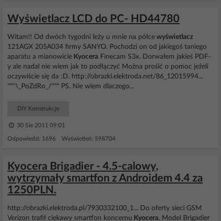
Wyświetlacz LCD do PC- HD44780
Witam!! Od dwóch tygodni leży u mnie na półce
wyświetlacz
121AGX 205A034 firmy SANYO. Pochodzi on od jakiegoś taniego
aparatu a mianowicie
Kyocera
Finecam S3x. Dorwałem jakieś PDF-
y ale nadal nie wiem jak to podłączyć Można prośić o pomoc jeżeli
oczywiście się da :D. http://obrazki.elektroda.net/86_12015994...
""''\_PoZdRo_/''"" PS. Nie wiem dlaczego...
DIY Konstrukcje
30 Sie 2011 09:01
Odpowiedzi: 1696 Wyświetleń: 598704
Kyocera Brigadier - 4.5-calowy,
wytrzymały smartfon z Androidem 4.4 za
1250PLN.
http://obrazki.elektroda.pl/7930332100_1... Do oferty sieci GSM
Verizon trafił ciekawy smartfon koncernu
Kyocera
. Model Brigadier