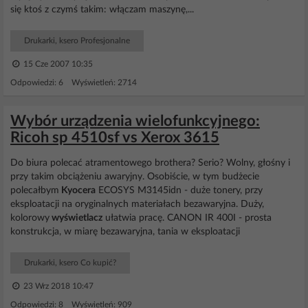
się ktoś z czymś takim: włączam maszynę,...
Drukarki, ksero Profesjonalne
15 Cze 2007 10:35
Odpowiedzi: 6 Wyświetleń: 2714
Wybór urządzenia wielofunkcyjnego:
Ricoh sp 4510sf vs Xerox 3615
Do biura polecać atramentowego brothera? Serio? Wolny, głośny i
przy takim obciążeniu awaryjny. Osobiście, w tym budżecie
polecałbym
Kyocera
ECOSYS M3145idn - duże tonery, przy
eksploatacji na oryginalnych materiałach bezawaryjna. Duży,
kolorowy
wyświetlacz
ułatwia pracę. CANON IR 400I - prosta
konstrukcja, w miarę bezawaryjna, tania w eksploatacji
Drukarki, ksero Co kupić?
23 Wrz 2018 10:47
Odpowiedzi: 8 Wyświetleń: 909