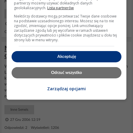
jeszcze jakiś pomysł.
partnerzy możemy używać dokładnych danych
geolokalizacyjnych.
Lista partnerów
Drukarki, ksero Profesjonalne
Niektórzy dostawcy mogą przetwarzać Twoje dane osobowe
na podstawie uzasadnionego interesu. Możesz się na to nie
13 Lut 2007 19:11
zgodzić, zmieniając opcje poniżej. Link umożliwiający
zarządzanie zgodą lub jej wycofanie w ramach ustawień
Odpowiedzi: 8 Wyświetleń: 1377
dotyczących prywatności i plików cookie znajdziesz u dołu tej
strony lub w menu witryny.
Nienażarta cyfrówka Kyocera - martwa
czy jeszcze nie?
Akceptuję
Witam, mam problem z aparatem cyfrowym firmy
kyocera
Finecam
L4v. Sprawa z nim przedstawia się tak ze zdjęcia robi dobrze,
Odrzuć wszystko
komputer go normalnie wykrywa
wyświetlacz
jest w porządki i
wszystko z małym wyjątkiem. Bardzo szybko się w nim baterie
Zarządzaj opcjami
wyczerpują, firmowe akumulatory 2500mAh które są naładowane
na full wystarczą na jakieś 10 – 15 zdjęć....
Inne Serwis
27 Gru 2006 12:19
Odpowiedzi: 2 Wyświetleń: 1206