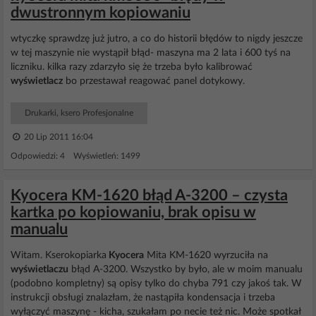
dwustronnym kopiowaniu
wtyczkę sprawdzę już jutro, a co do historii błędów to nigdy jeszcze
w tej maszynie nie wystąpił błąd- maszyna ma 2 lata i 600 tyś na
liczniku. kilka razy zdarzyło się że trzeba było kalibrować
wyświetlacz
bo przestawał reagować panel dotykowy.
Drukarki, ksero Profesjonalne
20 Lip 2011 16:04
Odpowiedzi: 4 Wyświetleń: 1499
Kyocera KM-1620 błąd A-3200 – czysta
kartka po kopiowaniu, brak opisu w
manualu
Witam. Kserokopiarka
Kyocera
Mita KM-1620 wyrzuciła na
wyświetlaczu
błąd A-3200. Wszystko by było, ale w moim manualu
(podobno kompletny) są opisy tylko do chyba 791 czy jakoś tak. W
instrukcji obsługi znalazłam, że nastąpiła kondensacja i trzeba
wyłączyć maszynę - kicha, szukałam po necie też nic. Może spotkał