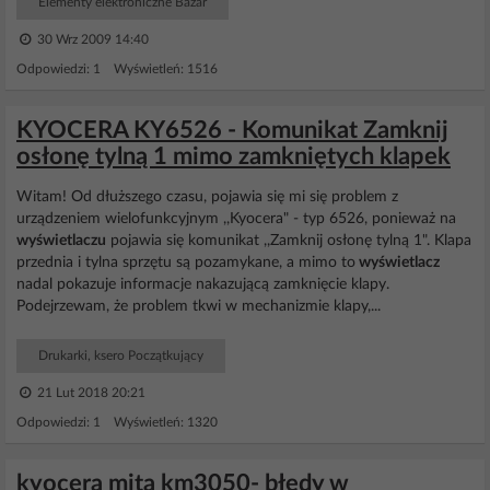
Elementy elektroniczne Bazar
30 Wrz 2009 14:40
Odpowiedzi: 1 Wyświetleń: 1516
KYOCERA KY6526 - Komunikat Zamknij
osłonę tylną 1 mimo zamkniętych klapek
Witam! Od dłuższego czasu, pojawia się mi się problem z
urządzeniem wielofunkcyjnym ,,Kyocera" - typ 6526, ponieważ na
wyświetlaczu
pojawia się komunikat ,,Zamknij osłonę tylną 1". Klapa
przednia i tylna sprzętu są pozamykane, a mimo to
wyświetlacz
nadal pokazuje informacje nakazującą zamknięcie klapy.
Podejrzewam, że problem tkwi w mechanizmie klapy,...
Drukarki, ksero Początkujący
21 Lut 2018 20:21
Odpowiedzi: 1 Wyświetleń: 1320
kyocera mita km3050- błędy w