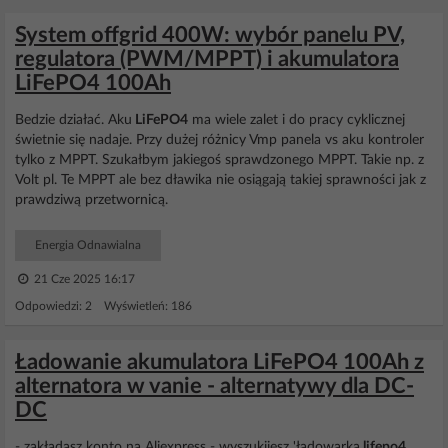
System offgrid 400W: wybór panelu PV,
regulatora (PWM/MPPT) i akumulatora
LiFePO4 100Ah
Bedzie działać. Aku
LiFePO4
ma wiele zalet i do pracy cyklicznej
świetnie się nadaje. Przy dużej różnicy Vmp panela vs aku kontroler
tylko z MPPT. Szukałbym jakiegoś sprawdzonego MPPT. Takie np. z
Volt pl. Te MPPT ale bez dławika nie osiągają takiej sprawności jak z
prawdziwą przetwornicą.
Energia Odnawialna
21 Cze 2025 16:17
Odpowiedzi: 2 Wyświetleń: 186
Ładowanie akumulatora LiFePO4 100Ah z
alternatora w vanie - alternatywy dla DC-
DC
- zakładasz konto na Aliexpress - wyszukijesz 'ładowarka
lifepo4