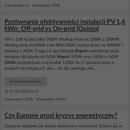
Odpowiedzi: 43 Wyświetleń: 2898
Porównanie efektywności instalacji PV 1,6
kWp: Off-grid vs On-grid [Opinia]
48V x 10A to jest tylko 500W Według mnie nie 500W a 5000W
Według mnie 4x100Ah czyli 48V/100Ah można lecieć na 3000W. I
piszemy o AGM. Z tego co się orientuję
lifepo4
wytrzymuje dużo
mniejsze obciążenie od AGM.
lifepo4
100Ah max 100A co AGM
100Ah
przykładowo mój wydoli 1200A 5s :) I piszemy teraz o
prądach nie katujących aku ... bo dla upartego nie...
Energia Odnawialna
31 Sie 2025 23:13
Odpowiedzi: 2478 Wyświetleń: 60549
Czy Europie grozi kryzys energetyczny?
Zapewne widziałeś jak płonie elektryczny samochód. Zobacz jak w