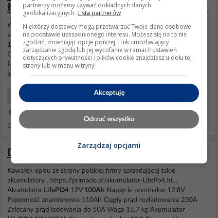
partnerzy możemy używać dokładnych danych
ładowania Volt LiFePO4 12V 100Ah BMS?
geolokalizacyjnych.
Lista partnerów
Witajcie, zakupiłem ostatnio nowy akumulator i ładowarkę do
Niektórzy dostawcy mogą przetwarzać Twoje dane osobowe
na podstawie uzasadnionego interesu. Możesz się na to nie
silnika elektrycznego od łódki. Akumulator to Volt
LiFePO4
12V
zgodzić, zmieniając opcje poniżej. Link umożliwiający
100Ah
(100A) BMS, a ładowarka to Victron Blue Smart IP22
zarządzanie zgodą lub jej wycofanie w ramach ustawień
Charger 12/30. Podpowiedzcie teraz proszę na jakich ustawieniach
dotyczących prywatności i plików cookie znajdziesz u dołu tej
ładować akumulator, aby ładował się do pełna, ale żeby
strony lub w menu witryny.
jednocześnie posłużył jak najdłużej, bo jednak swoje...
Akceptuję
Energia Odnawialna
03 Lip 2025 15:00
Odrzuć wszystko
Odpowiedzi: 4 Wyświetleń: 1353
Zarządzaj opcjami
Dziwna zmiana polaryzacji akumulatorów
Kawałek opisu ze strony polskiej firmy sprzedającej takie
akumulatory . https://primado.pl/akumulator-LifePo4.ht...
Akumulator
LifePO4
12V
100Ah
Napięcie nominalne 12.8V
Pojemność znamionowa 110Ah Ciągły prąd rozładowania 250A
Zalecany prąd ładowania do 50A Waga 15,7 kg Akumulator