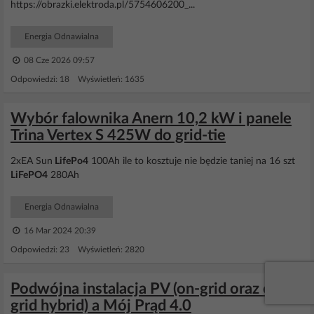
https://obrazki.elektroda.pl/5754606200_...
Energia Odnawialna
08 Cze 2026 09:57
Odpowiedzi: 18 Wyświetleń: 1635
Wybór falownika Anern 10,2 kW i panele
Trina Vertex S 425W do grid-tie
2xEA Sun
LifePo4
100Ah ile to kosztuje nie będzie taniej na 16 szt
LiFePO4
280Ah
Energia Odnawialna
16 Mar 2024 20:39
Odpowiedzi: 23 Wyświetleń: 2820
Podwójna instalacja PV (on-grid oraz off-
grid hybrid) a Mój Prąd 4.0