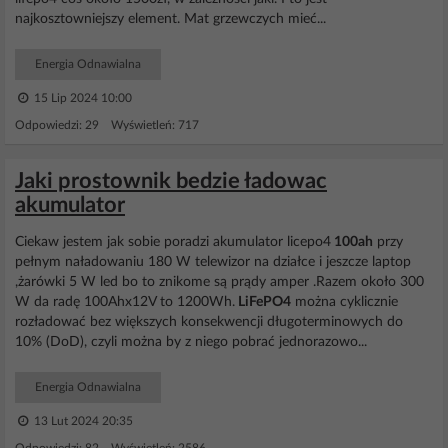
najkosztowniejszy element. Mat grzewczych mieć...
Energia Odnawialna
15 Lip 2024 10:00
Odpowiedzi: 29 Wyświetleń: 717
Jaki prostownik bedzie ładowac
akumulator
Ciekaw jestem jak sobie poradzi akumulator licepo4
100ah
przy
pełnym naładowaniu 180 W telewizor na działce i jeszcze laptop
,żarówki 5 W led bo to znikome są prądy amper .Razem około 300
W da radę 100Ahx12V to 1200Wh.
LiFePO4
można cyklicznie
rozładować bez większych konsekwencji długoterminowych do
10% (DoD), czyli można by z niego pobrać jednorazowo...
Energia Odnawialna
13 Lut 2024 20:35