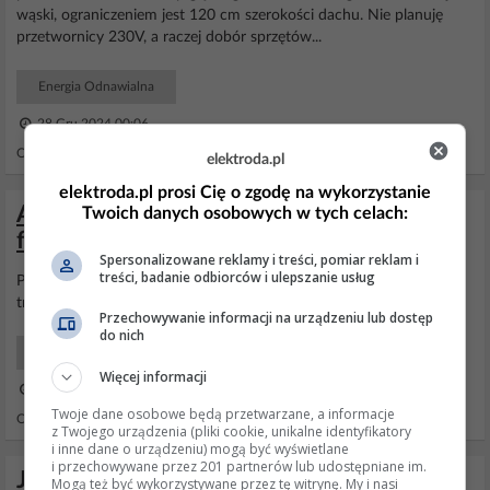
wąski, ograniczeniem jest 120 cm szerokości dachu. Nie planuję
przetwornicy 230V, a raczej dobór sprzętów...
Energia Odnawialna
28 Gru 2024 00:06
Odpowiedzi: 1 Wyświetleń: 585
elektroda.pl
elektroda.pl prosi Cię o zgodę na wykorzystanie
Akumulator LiFePO4 100Ah 12V 100A
Twoich danych osobowych w tych celach:
firmy Volt Polska
Spersonalizowane reklamy i treści, pomiar reklam i
treści, badanie odbiorców i ulepszanie usług
Poczytaj: https://www.elektroda.pl/rtvforum/topic3... Znajdziesz
trochę informacji które Ciebie powinny zainteresować.
Przechowywanie informacji na urządzeniu lub dostęp
do nich
Energia Odnawialna
Więcej informacji
29 Maj 2022 18:44
Twoje dane osobowe będą przetwarzane, a informacje
Odpowiedzi: 2 Wyświetleń: 6996
z Twojego urządzenia (pliki cookie, unikalne identyfikatory
i inne dane o urządzeniu) mogą być wyświetlane
i przechowywane przez 201 partnerów lub udostępniane im.
Jak ustawić Victron Blue Smart IP22 do
Mogą też być wykorzystywane przez tę witrynę. My i nasi