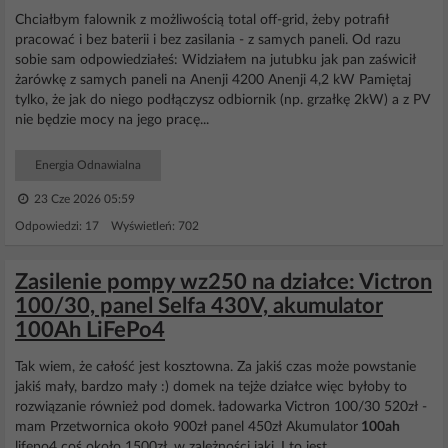
Chciałbym falownik z możliwością total off-grid, żeby potrafił
pracować i bez baterii i bez zasilania - z samych paneli. Od razu
sobie sam odpowiedziałeś: Widziałem na jutubku jak pan zaświcił
żarówkę z samych paneli na Anenji 4200 Anenji 4,2 kW Pamiętaj
tylko, że jak do niego podłączysz odbiornik (np. grzałkę 2kW) a z PV
nie będzie mocy na jego pracę...
Energia Odnawialna
23 Cze 2026 05:59
Odpowiedzi: 17 Wyświetleń: 702
Zasilenie pompy wz250 na działce: Victron
100/30, panel Selfa 430V, akumulator
100Ah LiFePo4
Tak wiem, że całość jest kosztowna. Za jakiś czas może powstanie
jakiś mały, bardzo mały :) domek na tejże działce więc byłoby to
rozwiązanie również pod domek. ładowarka Victron 100/30 520zł -
mam Przetwornica około 900zł panel 450zł Akumulator
100ah
lifepo4 coś około 1500zł, w zależności jaki. I to jest