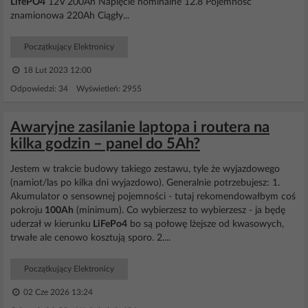
LifePO4
12V 200Ah Napięcie nominalne 12.8 Pojemność
znamionowa 220Ah Ciągły...
Początkujący Elektronicy
18 Lut 2023 12:00
Odpowiedzi: 34 Wyświetleń: 2955
Awaryjne zasilanie laptopa i routera na
kilka godzin – panel do 5Ah?
Jestem w trakcie budowy takiego zestawu, tyle że wyjazdowego
(namiot/las po kilka dni wyjazdowo). Generalnie potrzebujesz: 1.
Akumulator o sensownej pojemności - tutaj rekomendowałbym coś
pokroju
100Ah
(minimum). Co wybierzesz to wybierzesz - ja będę
uderzał w kierunku
LiFePo4
bo są połowę lżejsze od kwasowych,
trwałe ale cenowo kosztują sporo. 2....
Początkujący Elektronicy
02 Cze 2026 13:24