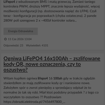
LiFepo4
z wbudowanym BMS i matą grzewczą. Zamiast taniego
kontrolera PWM, droższy MPPT, znacznie lepsza wydajność, więcej
możliwości konfiguracji (np. dostosowania napięć do LFP4). Czyli
teraz - konfiguracja po poprawkach (chyba ostateczna). 2 panele
280W poli szeregowo 2 x ~400zł kontroler solara...
Energia Odnawialna
11 Cze 2026 13:04
Odpowiedzi: 23 Wyświetleń: 4101
Ogniwa LiFePO4 16x100Ah – zszlifowane
kody QR, nowe oznaczenia, czy to
oszustwo?
Witam kupiłem ogniwa
lifepo4
16
100ah
gdy w trakcie oględzin
stwierdziłem ze mają zszlifowane kody qr i naniesione nowe.
Założyłem spór o zwrot pieniędzy a sprzedajacy odpisał że to
normalne że tak się robi. Miał ktoś podobny przypadek ? z tego co
wyczytałem to oszustwo ?? Pozdrawiam
https://obrazki.elektroda.pl/7456497800_...