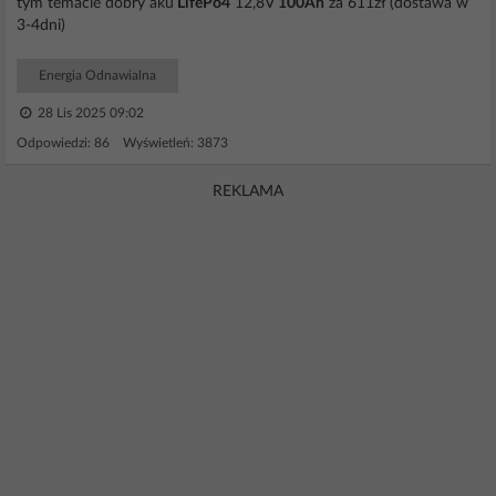
tym temacie dobry aku
LifePo4
12,8V
100Ah
za 611zł (dostawa w
3-4dni)
Energia Odnawialna
28 Lis 2025 09:02
Odpowiedzi: 86 Wyświetleń: 3873
REKLAMA