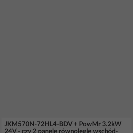
JKM570N-72HL4-BDV + PowMr 3.2kW
24V - czy 2 panele równolegle wschód-