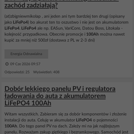
zachód zadziałają?
(at)zbigniewmikolap , ani jeden ani tym bardziej ten drugi (opisany
jako
LiFePo4
) bo akurat ten to oszustwo i nie jest on akumulatorem
LiFePo4
.
LiFePo4
ale np. EASun, VariCore, Datou Boss, Litokala -
kolejność przypadkowa. Obecnie promocje i
100Ah
można nawet
kupić za mniej niż 500zł (dostawa z PL w 2-3 dni)
Energia Odnawialna
09 Cze 2026 09:57
Odpowiedzi: 25 Wyświetleń: 408
Dobór lekkiego panelu PV i regulatora
ładowania do auta z akumulatorem
LiFePO4 100Ah
Witam wszystkich. Zabieram się za dobór komponentów i złożenie
instalacji do auta. Celuję w akumulator
LiFePO4
o pojemności
100Ah
. Do tego panel PV na dach. Zależy mi na jak najlżejszym
panelu. Rozważam zakup giętkiego i bezramkowego. Samochód jest