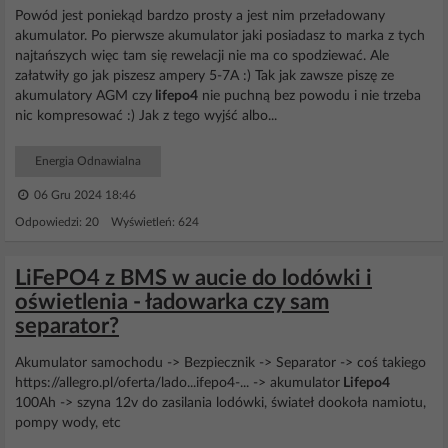
Powód jest poniekąd bardzo prosty a jest nim przeładowany
akumulator. Po pierwsze akumulator jaki posiadasz to marka z tych
najtańszych więc tam się rewelacji nie ma co spodziewać. Ale
załatwiły go jak piszesz ampery 5-7A :) Tak jak zawsze piszę ze
akumulatory AGM czy
lifepo4
nie puchną bez powodu i nie trzeba
nic kompresować :) Jak z tego wyjść albo...
Energia Odnawialna
06 Gru 2024 18:46
Odpowiedzi: 20 Wyświetleń: 624
LiFePO4 z BMS w aucie do lodówki i
oświetlenia - ładowarka czy sam
separator?
Akumulator samochodu -> Bezpiecznik -> Separator -> coś takiego
https://allegro.pl/oferta/lado...ifepo4-... -> akumulator
Lifepo4
100Ah -> szyna 12v do zasilania lodówki, świateł dookoła namiotu,
pompy wody, etc