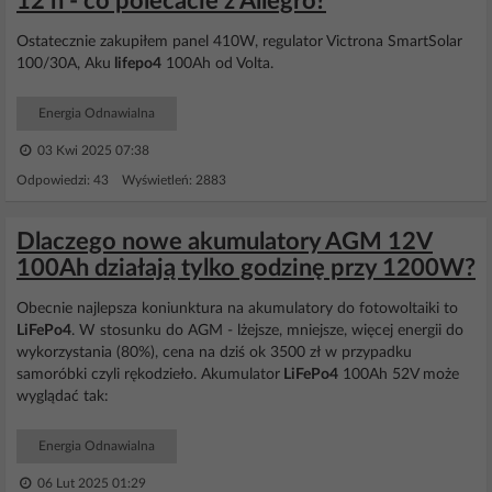
12 h - co polecacie z Allegro?
Ostatecznie zakupiłem panel 410W, regulator Victrona SmartSolar
100/30A, Aku
lifepo4
100Ah od Volta.
Energia Odnawialna
03 Kwi 2025 07:38
Odpowiedzi: 43 Wyświetleń: 2883
Dlaczego nowe akumulatory AGM 12V
100Ah działają tylko godzinę przy 1200W?
Obecnie najlepsza koniunktura na akumulatory do fotowoltaiki to
LiFePo4
. W stosunku do AGM - lżejsze, mniejsze, więcej energii do
wykorzystania (80%), cena na dziś ok 3500 zł w przypadku
samoróbki czyli rękodzieło. Akumulator
LiFePo4
100Ah 52V może
wyglądać tak:
Energia Odnawialna
06 Lut 2025 01:29