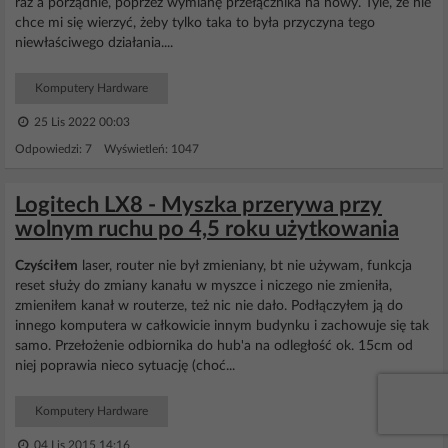
raz a porządnie, poprzez wymianę przełącznika na nowy. Tyle, że nie
chce mi się wierzyć, żeby tylko taka to była przyczyna tego
niewłaściwego działania....
Komputery Hardware
25 Lis 2022 00:03
Odpowiedzi: 7 Wyświetleń: 1047
Logitech LX8 - Myszka przerywa przy
wolnym ruchu po 4,5 roku użytkowania
Czyściłem
laser, router nie był zmieniany, bt nie używam, funkcja
reset służy do zmiany kanału w myszce i niczego nie zmieniła,
zmieniłem kanał w routerze, też nic nie dało. Podłączyłem ją do
innego komputera w całkowicie innym budynku i zachowuje się tak
samo. Przełożenie odbiornika do hub'a na odległość ok. 15cm od
niej poprawia nieco sytuację (choć...
Komputery Hardware
04 Lis 2015 14:16