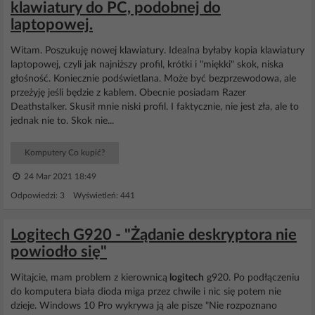
klawiatury do PC, podobnej do
laptopowej.
Witam. Poszukuję nowej klawiatury. Idealna byłaby kopia klawiatury
laptopowej, czyli jak najniższy profil, krótki i "miękki" skok, niska
głośność. Koniecznie podświetlana. Może być bezprzewodowa, ale
przeżyję jeśli będzie z kablem. Obecnie posiadam Razer
Deathstalker. Skusił mnie niski profil. I faktycznie, nie jest zła, ale to
jednak nie to. Skok nie...
Komputery Co kupić?
24 Mar 2021 18:49
Odpowiedzi: 3 Wyświetleń: 441
Logitech G920 - "Żądanie deskryptora nie
powiodło się"
Witajcie, mam problem z kierownicą
logitech
g920. Po podłączeniu
do komputera biała dioda miga przez chwile i nic się potem nie
dzieje. Windows 10 Pro wykrywa ją ale pisze "Nie rozpoznano