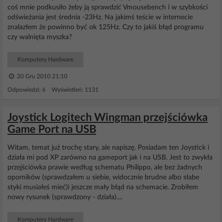
coś mnie podkusiło żeby ją sprawdzić Vmousebench i w szybkości
odświeżania jest średnia -23Hz. Na jakimś teście w internecie
znalazłem że powinno być ok 125Hz. Czy to jakiś błąd programu
czy walnięta myszka?
Komputery Hardware
20 Gru 2010 21:10
Odpowiedzi: 6 Wyświetleń: 1131
Joystick Logitech Wingman przejściówka
Game Port na USB
Witam, temat już trochę stary, ale napiszę. Posiadam ten Joystick i
działa mi pod XP zarówno na gameport jak i na USB. Jest to zwykła
przejściówka prawie według schematu Philippo, ale bez żadnych
oporników (sprawdzałem u siebie, widocznie brudne albo słabe
styki musiałeś mieć)i jeszcze mały błąd na schemacie. Zrobiłem
nowy rysunek (sprawdzony - działa)....
Komputery Hardware