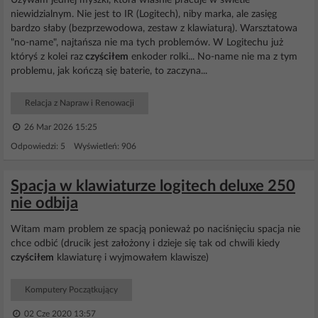
Używam jednej myszki, która właśnie pracuje w świetle
niewidzialnym. Nie jest to IR (Logitech), niby marka, ale zasięg
bardzo słaby (bezprzewodowa, zestaw z klawiaturą). Warsztatowa
"no-name", najtańsza nie ma tych problemów. W Logitechu już
któryś z kolei raz
czyściłem
enkoder rolki... No-name nie ma z tym
problemu, jak kończą się baterie, to zaczyna...
Relacja z Napraw i Renowacji
26 Mar 2026 15:25
Odpowiedzi: 5 Wyświetleń: 906
Spacja w klawiaturze logitech deluxe 250
nie odbija
Witam mam problem ze spacją ponieważ po naciśnięciu spacja nie
chce odbić (drucik jest założony i dzieje się tak od chwili kiedy
czyściłem
klawiaturę i wyjmowałem klawisze)
Komputery Początkujący
02 Cze 2020 13:57