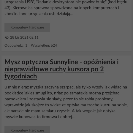
urządzania USB", "żądanie deskryptora nie powiodło się" (kod błędu
43). Kierownica sprawna sprawdzona na innych komputerach i
xbox'ie. Inne urządzenia usb działają...
Komputery Hardware
28 Lis 2021 02:11
Odpowiedzi: 1 Wyświetleń: 624
Mysz optyczna Sunnyline - opóźnienia i
nieprawidłowe ruchy kursora po 2
tygodniach
u mnie nieraz myszka zaczyna szarpac, ale tylko wtedy jak widac na
podkladce jakies smugi itp, nriaz po szmatexie mozna przejchac
paznokciem i zostawia sie slady, przez to sie robia problemy,
wprawdzie jak skojrze to widze ze optyka ma troche kurzu na sobie,
ale narazie nie mam zamiaru czyscic. A tak wogole jak optyka
myszke kupowac to firmowa i dobrej...
Komputery Hardware