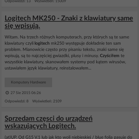
Odpowiedzi: 13 Wyświetleń: 15009
Logitech MK250 - Znaki z klawiatury same
się wpisują.
Witam. Na trzech różnych komputerach, przy których są te same
klawiatury czyli
logitech
mk250 występuje dokładnie ten sam
problem. Mianowicie często przy pisaniu tekstu, znaki same się
wpisują, są to najczęściej gwiazdki, plusy i minusy.
Czyściłem
te
wszystkie klawiatury, skanowałem systemy pod kątem wirusów,
ustawiałem język klawiatury, reinstalowałem...
Komputery Hardware
27 Sie 2015 06:26
Odpowiedzi: 8 Wyświetleń: 2109
Sprzedam częsci do urządzeń
wskazujących Logitech.
(at)UP. Od G15 V.1 lub jak kto woli niebieskiej / blue folia pasuje do