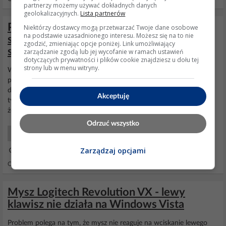
partnerzy możemy używać dokładnych danych
geolokalizacyjnych.
Lista partnerów
Pilot uniwersalny Logitech Harmony 300 -
Niektórzy dostawcy mogą przetwarzać Twoje dane osobowe
na podstawie uzasadnionego interesu. Możesz się na to nie
szybkie rozładowywanie baterii - baterie
zgodzić, zmieniając opcje poniżej. Link umożliwiający
sprawne
zarządzanie zgodą lub jej wycofanie w ramach ustawień
dotyczących prywatności i plików cookie znajdziesz u dołu tej
strony lub w menu witryny.
Wszystko niby sprawdzałem i
czyściłem
. Sprawdziłem miernikiem i
pobór prądu wychodzi 1,5mA. Chyba nie tak źle? Aha, jeszcze
dodam, że na słabych bateriach czy akumulatorach pilot nie działa,
Akceptuję
tylko co jakiś czas migają diody urządzeń. Wcześniej wydaje mi się,
że działał nawet na słabych.
Odrzuć wszystko
Początkujący Naprawy
Zarządzaj opcjami
28 Lip 2025 16:19
Odpowiedzi: 13 Wyświetleń: 336
Mysz Logitech Revolution VX - lewy
klawisz nie działa na Windows Vista
Problem polega na tym, że mysz nie reaguje na wciskanie lewego