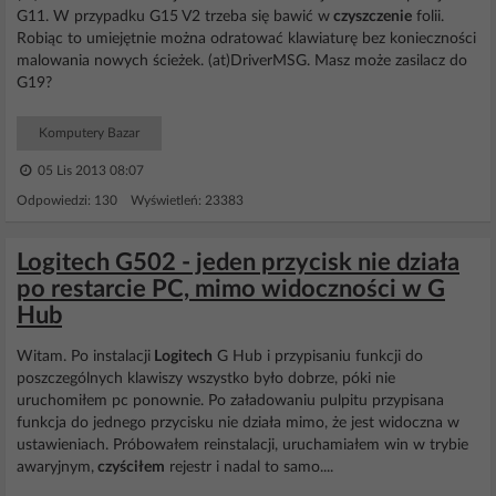
G11. W przypadku G15 V2 trzeba się bawić w
czyszczenie
folii.
Robiąc to umiejętnie można odratować klawiaturę bez konieczności
malowania nowych ścieżek. (at)DriverMSG. Masz może zasilacz do
G19?
Komputery Bazar
05 Lis 2013 08:07
Odpowiedzi: 130 Wyświetleń: 23383
Logitech G502 - jeden przycisk nie działa
po restarcie PC, mimo widoczności w G
Hub
Witam. Po instalacji
Logitech
G Hub i przypisaniu funkcji do
poszczególnych klawiszy wszystko było dobrze, póki nie
uruchomiłem pc ponownie. Po załadowaniu pulpitu przypisana
funkcja do jednego przycisku nie działa mimo, że jest widoczna w
ustawieniach. Próbowałem reinstalacji, uruchamiałem win w trybie
awaryjnym,
czyściłem
rejestr i nadal to samo....