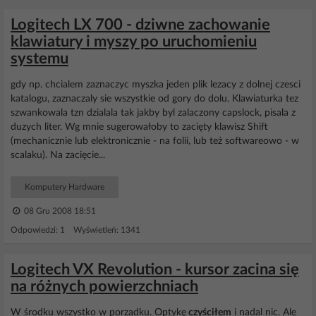
Logitech LX 700 - dziwne zachowanie
klawiatury i myszy po uruchomieniu
systemu
gdy np. chcialem zaznaczyc myszka jeden plik lezacy z dolnej czesci
katalogu, zaznaczaly sie wszystkie od gory do dolu. Klawiaturka tez
szwankowala tzn dzialala tak jakby byl zalaczony capslock, pisala z
duzych liter. Wg mnie sugerowałoby to zacięty klawisz Shift
(mechanicznie lub elektronicznie - na folii, lub też softwareowo - w
scalaku). Na zacięcie...
Komputery Hardware
08 Gru 2008 18:51
Odpowiedzi: 1 Wyświetleń: 1341
Logitech VX Revolution - kursor zacina się
na różnych powierzchniach
W środku wszystko w porządku. Optykę
czyściłem
i nadal nic. Ale