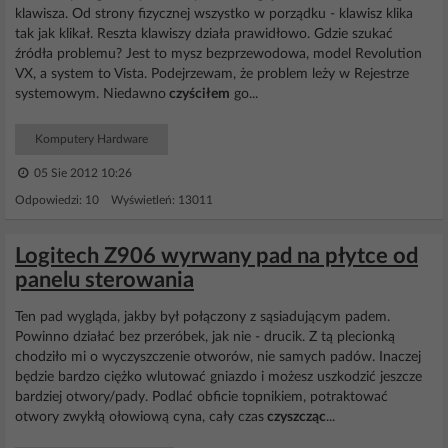
klawisza. Od strony fizycznej wszystko w porządku - klawisz klika
tak jak klikał. Reszta klawiszy działa prawidłowo. Gdzie szukać
źródła problemu? Jest to mysz bezprzewodowa, model Revolution
VX, a system to Vista. Podejrzewam, że problem leży w Rejestrze
systemowym. Niedawno
czyściłem
go...
Komputery Hardware
05 Sie 2012 10:26
Odpowiedzi: 10 Wyświetleń: 13011
Logitech Z906 wyrwany pad na płytce od
panelu sterowania
Ten pad wygląda, jakby był połączony z sąsiadującym padem.
Powinno działać bez przeróbek, jak nie - drucik. Z tą plecionką
chodziło mi o wyczyszczenie otworów, nie samych padów. Inaczej
będzie bardzo ciężko wlutować gniazdo i możesz uszkodzić jeszcze
bardziej otwory/pady. Podlać obficie topnikiem, potraktować
otwory zwykłą ołowiową cyna, cały czas
czyszcząc
...