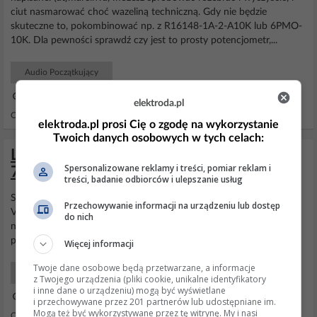
ciut nasmarować choć wazeliną techniczną. Gdy nie będzie
skuteczne to, pokombinować np. z R16148-1A-2-A10K lub 6PMO-
10K. Dla pewności sprawdź czy jest to prosty potencjometr,...
Audio Początkujący
03 Lut 2026 07:35
elektroda.pl
Odpowiedzi: 16 Wyświetleń: 393
elektroda.pl prosi Cię o zgodę na wykorzystanie
Twoich danych osobowych w tych celach:
Logitech MX400 - Przetwornik ADNS
Spersonalizowane reklamy i treści, pomiar reklam i
7050 nie działa, jak naprawić?
treści, badanie odbiorców i ulepszanie usług
Sprawdź, czy działa na czarnym podłożu. Niektóre myszki laserowe
Przechowywanie informacji na urządzeniu lub dostęp
Vivanco traciły czułość wskutek drobin kurzu i działały wtedy tylko
do nich
na czarnej podkładce.
Czyszczenie
powietrzem przywracało na
pewien czas działanie myszki. Pozdrawiam
Więcej informacji
Twoje dane osobowe będą przetwarzane, a informacje
Komputery Hardware
z Twojego urządzenia (pliki cookie, unikalne identyfikatory
i inne dane o urządzeniu) mogą być wyświetlane
15 Wrz 2012 10:06
i przechowywane przez 201 partnerów lub udostępniane im.
Mogą też być wykorzystywane przez tę witrynę. My i nasi
Odpowiedzi: 4 Wyświetleń: 4335