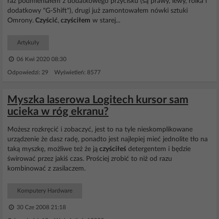
raz podmieniałem z dodatkowego przycisku (są prawy, lewy, rolka i
dodatkowy "G-Shift"), drugi już zamontowałem nówki sztuki
Omrony.
Czyścić
,
czyściłem
w starej...
Artykuły
06 Kwi 2020 08:30
Odpowiedzi: 29 Wyświetleń: 8577
Myszka laserowa Logitech kursor sam
ucieka w róg ekranu?
Możesz rozkręcić i zobaczyć, jest to na tyle nieskomplikowane
urządzenie że dasz radę, ponadto jest najlepiej mieć jednolite tło na
taką myszkę, możliwe też że ją
czyściłeś
detergentem i będzie
świrować przez jakiś czas. Prościej zrobić to niż od razu
kombinować z zasilaczem.
Komputery Hardware
30 Cze 2008 21:18