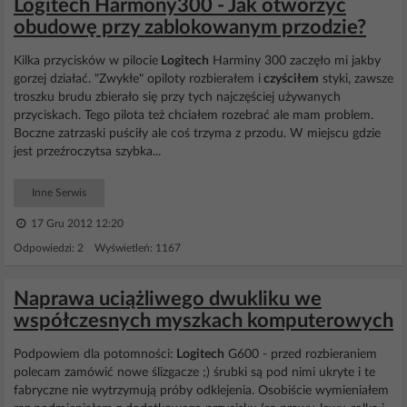
Logitech Harmony300 - Jak otworzyć
obudowę przy zablokowanym przodzie?
Kilka przycisków w pilocie
Logitech
Harminy 300 zaczęło mi jakby
gorzej działać. "Zwykłe" opiloty rozbierałem i
czyściłem
styki, zawsze
troszku brudu zbierało się przy tych najczęściej używanych
przyciskach. Tego pilota też chciałem rozebrać ale mam problem.
Boczne zatrzaski puściły ale coś trzyma z przodu. W miejscu gdzie
jest przeźroczytsa szybka...
Inne Serwis
17 Gru 2012 12:20
Odpowiedzi: 2 Wyświetleń: 1167
Naprawa uciążliwego dwukliku we
współczesnych myszkach komputerowych
Podpowiem dla potomności:
Logitech
G600 - przed rozbieraniem
polecam zamówić nowe ślizgacze ;) śrubki są pod nimi ukryte i te
fabryczne nie wytrzymują próby odklejenia. Osobiście wymieniałem