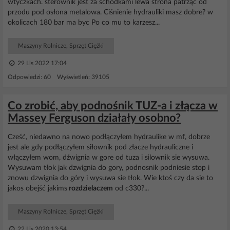
wtyczkach. sterownik jest za schodkami lewa strona patrząc od
przodu pod osłona metalowa. Ciśnienie hydrauliki masz dobre? w
okolicach 180 bar ma byc Po co mu to karzesz...
Maszyny Rolnicze, Sprzęt Ciężki
29 Lis 2022 17:04
Odpowiedzi: 60 Wyświetleń: 39105
Co zrobić, aby podnośnik TUZ-a i złącza w
Massey Ferguson działały osobno?
Cześć, niedawno na nowo podłączyłem hydraulike w mf, dobrze
jest ale gdy podłączyłem siłownik pod złacze hydrauliczne i
włączyłem wom, dźwignia w gore od tuza i silownik sie wysuwa.
Wysuwam tłok jak dzwignia do gory, podnosnik podniesie stop i
znowu dzwignia do góry i wysuwa sie tłok. Wie ktoś czy da sie to
jakos obejść jakims
rozdzielaczem
od c330?...
Maszyny Rolnicze, Sprzęt Ciężki
22 Lis 2020 13:54