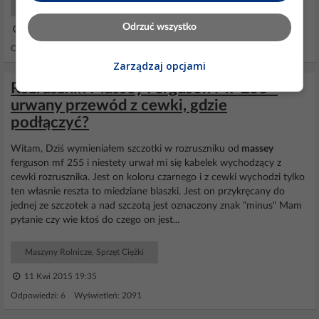
Maszyny Rolnicze, Sprzęt Ciężki
Odrzuć wszystko
06 Lis 2021 23:41
Odpowiedzi: 2 Wyświetleń: 7074
Zarządzaj opcjami
Rozrusznik Massey Ferguson MF 255 -
urwany przewód z cewki, gdzie
podłączyć?
Witam, Dziś wymieniałem szczotki w rozruszniku od
massey
ferguson mf 255 i niestety urwał mi się kabelek wychodzący z
cewki rozrusznika. Jest on koloru czarnego i z cewki wychodzi tylko
ten własnie reszta to miedziane blaszki. Jest on przykręcany do
jednej ze szczotek a nad szczotą jest oznaczony znak "minus" Mam
pytanie czy wie ktoś do czego on jest...
Maszyny Rolnicze, Sprzęt Ciężki
11 Kwi 2015 19:35
Odpowiedzi: 6 Wyświetleń: 2091