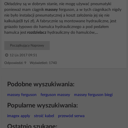
Okładziny są w dobrym stanie, nie mogę używać pneumatyki
ponieważ mam ciągnik
massey
ferguson, a w tych ciagnikach nigdy
nie było instalacji pneumatycznej a koszt założenia jej się nie
kalkuluje(8 tyś zł), A fabrycznie są montowane hydrauliczne, jest
gniazdo typowo do hamulca hydraulicznego a pod pedałem
hamulca jest
rozdzielacz
hydrauliczny do hamulców,...
Początkujący Naprawy
12 Lis 2017 09:51
Odpowiedzi: 9 Wyświetleń: 1740
Podobne wyszukiwania:
massey ferguson
ferguson massey
massey ferguson biegi
Popularne wyszukiwania:
imagex apply
stroić kabel
przewód serwa
Ostatnio szukane: