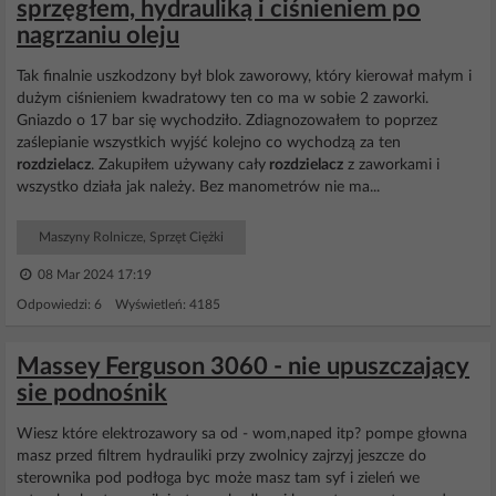
sprzęgłem, hydrauliką i ciśnieniem po
nagrzaniu oleju
Tak finalnie uszkodzony był blok zaworowy, który kierował małym i
dużym ciśnieniem kwadratowy ten co ma w sobie 2 zaworki.
Gniazdo o 17 bar się wychodziło. Zdiagnozowałem to poprzez
zaślepianie wszystkich wyjść kolejno co wychodzą za ten
rozdzielacz
. Zakupiłem używany cały
rozdzielacz
z zaworkami i
wszystko działa jak należy. Bez manometrów nie ma...
Maszyny Rolnicze, Sprzęt Ciężki
08 Mar 2024 17:19
Odpowiedzi: 6 Wyświetleń: 4185
Massey Ferguson 3060 - nie upuszczający
sie podnośnik
Wiesz które elektrozawory sa od - wom,naped itp? pompe głowna
masz przed filtrem hydrauliki przy zwolnicy zajrzyj jeszcze do
sterownika pod podłoga byc może masz tam syf i zieleń we