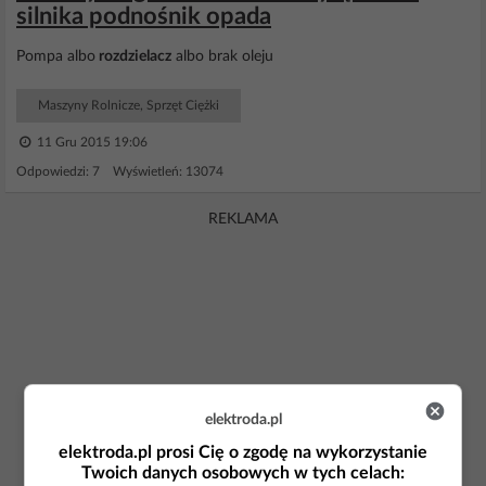
silnika podnośnik opada
Pompa albo
rozdzielacz
albo brak oleju
Maszyny Rolnicze, Sprzęt Ciężki
11 Gru 2015 19:06
Odpowiedzi: 7 Wyświetleń: 13074
REKLAMA
elektroda.pl
elektroda.pl prosi Cię o zgodę na wykorzystanie
Twoich danych osobowych w tych celach: