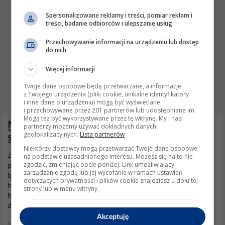
Spersonalizowane reklamy i treści, pomiar reklam i
treści, badanie odbiorców i ulepszanie usług
Przechowywanie informacji na urządzeniu lub dostęp
do nich
Więcej informacji
Twoje dane osobowe będą przetwarzane, a informacje
z Twojego urządzenia (pliki cookie, unikalne identyfikatory
i inne dane o urządzeniu) mogą być wyświetlane
i przechowywane przez 201 partnerów lub udostępniane im.
Mogą też być wykorzystywane przez tę witrynę. My i nasi
Massey Ferguson - Zawór utrzymujący
partnerzy możemy używać dokładnych danych
geolokalizacyjnych.
Lista partnerów
stałe ciśnienie
Niektórzy dostawcy mogą przetwarzać Twoje dane osobowe
Znaczy nie skrywam modelu, podałem serie bez modelu, no nie
na podstawie uzasadnionego interesu. Możesz się na to nie
zgodzić, zmieniając opcje poniżej. Link umożliwiający
pomyślałem sorka. MF 698 4x4 z mechanicznym wzmacniaczem,
zarządzanie zgodą lub jej wycofanie w ramach ustawień
bez funkcji łączenia wydatków i z przegrzebaną i zdrutowaną
dotyczących prywatności i plików cookie znajdziesz u dołu tej
hydrauliką wzdłuż i w szerz. Co się okazuje, wreszcie doszedłem z
strony lub w menu witryny.
hydrauliką ładu i składu. Ten zawór stale utrzymuje ciśnienie oleju
dla napędu 4x4, oraz WOM, przy temp. oleju...
Akceptuję