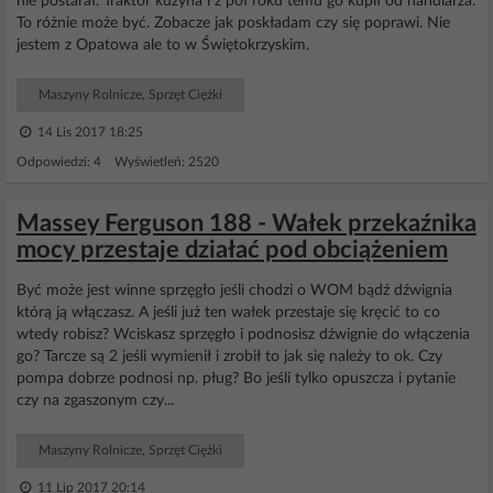
nie postarał. Traktor kuzyna i z pół roku temu go kupił od handlarza.
To różnie może być. Zobacze jak poskładam czy się poprawi. Nie
jestem z Opatowa ale to w Świętokrzyskim.
Maszyny Rolnicze, Sprzęt Ciężki
14 Lis 2017 18:25
Odpowiedzi: 4 Wyświetleń: 2520
Massey Ferguson 188 - Wałek przekaźnika
mocy przestaje działać pod obciążeniem
Być może jest winne sprzęgło jeśli chodzi o WOM bądź dźwignia
którą ją włączasz. A jeśli już ten wałek przestaje się kręcić to co
wtedy robisz? Wciskasz sprzęgło i podnosisz dźwignie do włączenia
go? Tarcze są 2 jeśli wymienił i zrobił to jak się należy to ok. Czy
pompa dobrze podnosi np. pług? Bo jeśli tylko opuszcza i pytanie
czy na zgaszonym czy...
Maszyny Rolnicze, Sprzęt Ciężki
11 Lip 2017 20:14