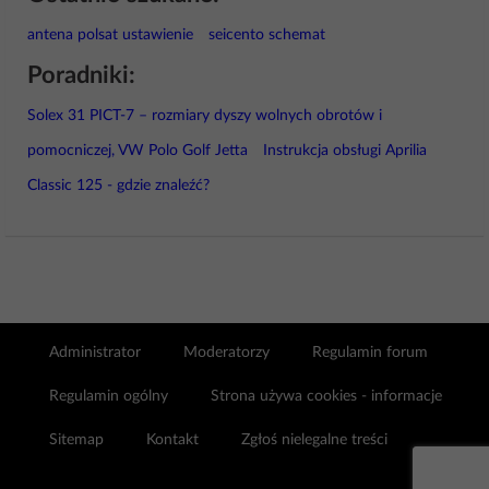
antena polsat ustawienie
seicento schemat
Poradniki:
Solex 31 PICT-7 – rozmiary dyszy wolnych obrotów i
pomocniczej, VW Polo Golf Jetta
Instrukcja obsługi Aprilia
Classic 125 - gdzie znaleźć?
Administrator
Moderatorzy
Regulamin forum
Regulamin ogólny
Strona używa cookies - informacje
Sitemap
Kontakt
Zgłoś nielegalne treści