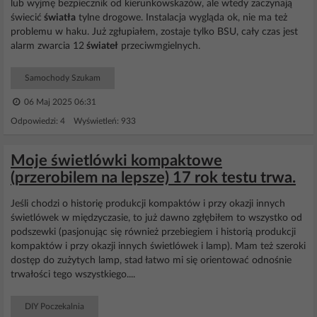
lub wyjmę bezpiecznik od kierunkowskazów, ale wtedy zaczynają
świecić
światła
tylne drogowe. Instalacja wygląda ok, nie ma też
problemu w haku. Już zgłupiałem, zostaje tylko BSU, cały czas jest
alarm zwarcia 12
świateł
przeciwmgielnych.
Samochody Szukam
06 Maj 2025 06:31
Odpowiedzi: 4 Wyświetleń: 933
Moje świetlówki kompaktowe
(przerobilem na lepsze) 17 rok testu trwa.
Jeśli chodzi o historię produkcji kompaktów i przy okazji innych
świetlówek w międzyczasie, to już dawno zgłębiłem to wszystko od
podszewki (pasjonując się również przebiegiem i historią produkcji
kompaktów i przy okazji innych świetlówek i lamp). Mam też szeroki
dostęp do zużytych lamp, stad łatwo mi się orientować odnośnie
trwałości tego wszystkiego....
DIY Poczekalnia