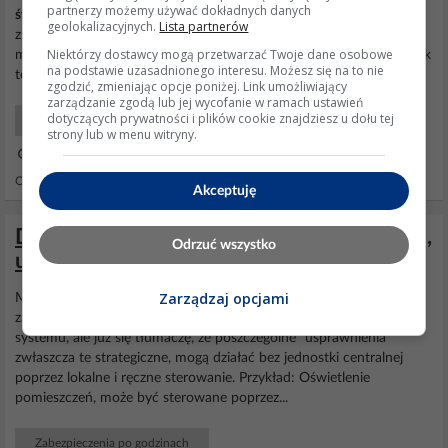
partnerzy możemy używać dokładnych danych
światła
wjazdu Dodano po 3 najtaniej byłoby dwa napędy i
geolokalizacyjnych.
Lista partnerów
zmajstrować swoją logikę, szczególnie że brama z najazdem "Slave"
Niektórzy dostawcy mogą przetwarzać Twoje dane osobowe
ma 2.5 m długości
światła
wjazdu, a
Master
4.5 m Dodano po 6 tak
na podstawie uzasadnionego interesu. Możesz się na to nie
też myślę lewe skrzydło ma 2.5 m prawe skrzydło 4.5 m
zgodzić, zmieniając opcje poniżej. Link umożliwiający
zarządzanie zgodą lub jej wycofanie w ramach ustawień
dotyczących prywatności i plików cookie znajdziesz u dołu tej
Automatyka bram, szlabanów, rolet
strony lub w menu witryny.
29 Mar 2026 08:21
Odpowiedzi: 36 Wyświetleń: 1065
Akceptuję
Dom: ciekawe rozwiązania, udoskonalenia,
Odrzuć wszystko
ulatwianie życia, bezpieczeństwo
Zarządzaj opcjami
Mam cały dom zrobiony jako inteligentny (DIY), z centralnym
zarządzaniem poprzez Raspberry. Wiem miało być bez centralizacji
systemu, ale już się tłumaczę, że poszczególne "usprawnienia"
zwłaszcza te strategiczne, mogą działać bez jednostki centralnej
poprzez lokalne i ręczne sterowanie. Przykład: Oświetlenie
pomieszczeń, może być sterowane poprzez...
Zabezpieczenia po godzinach