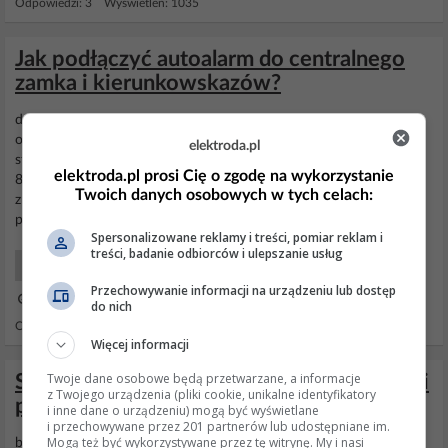
Odpowiedzi: 3 Wyświetleń: 1035
Jak podłączyć autoalarm do centralnego
zamka i kierunkowskazów?
drzwi: sterowany "-" najczęściej w poldku biały z czarnym paskiem
odcięcie: nie tak jak myślisz ale, tniesz niebieski po stacyjce, od
elektroda.pl
strony stacyjki na 30 i 86 z przekaźnika razem z żółtym z alarmu,
elektroda.pl prosi Cię o zgodę na wykorzystanie
87a po drugiej stronie niebieskiego ; 85 do alarmu
światła
stop
Twoich danych osobowych w tych celach:
znajdziesz przy pedale :) fioletowy, 2 i 3 kanał w poldku raczej nie
potrzebne syrenke...
Spersonalizowane reklamy i treści, pomiar reklam i
treści, badanie odbiorców i ulepszanie usług
Samochody Zabezpieczenia
Przechowywanie informacji na urządzeniu lub dostęp
12 Sie 2005 08:56
do nich
Odpowiedzi: 3 Wyświetleń: 3104
Więcej informacji
Twoje dane osobowe będą przetwarzane, a informacje
Sterowanie dwoma bramami przesuwnymi
z Twojego urządzenia (pliki cookie, unikalne identyfikatory
pod kątem 90° – opóźnienie napędów
i inne dane o urządzeniu) mogą być wyświetlane
i przechowywane przez 201 partnerów lub udostępniane im.
Mogą też być wykorzystywane przez tę witrynę. My i nasi
brama lewa Slave ma 2.5 m
światła
wjazdu, brama
Master
4.5 m