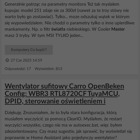
Generalnie patrząc na parametry monitora Też tak myslalem
kupujac model 251 zdaje sie za 300zł (nawet za te trzy stówy nie
warto było go zostawiać). Tylko... moze odszukaj wątek w którym
się wypowiedzialem. Nie chodzi o parametry tylko o inne upierdliwe
mankamenty. Np. o filtr
światła
niebieskiego. W Cooler
Master
masz 3 tryby. W tym MSI TYLKO jeden...
Komputery Co kupić?
27 Cze 2025 14:59
Odpowiedzi: 17 Wyświetleń: 813
Wentylator sufitowy Carro OpenBeken
Config: WBR3 RTL8720CF TuyaMCU,
DPID, sterowanie oświetleniem i
Dziękuję. Zrozumiałem, że to była stara konfiguracja, którą
musiałem wyczyścić za pomocą ClearIO. Myślałem, że restart
wyczyści wszystko, czego nie ma w autoexec.bat, więc byłem
zdezorientowany. Czy masz sugestie, jak sprawić, by wyświetlał się
poprawnie w Home Assistant jako pojedynczy wentylator?