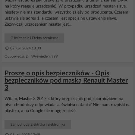
ważny jest adres jaki ustawisz w urządzeniu (numer 1 kanału DMX
na który reaguje urządzenie). W przypadku urządzeń master-slave,
niestety nie ma standardu, wszystko zależy od producenta. Czasami
ustawia się adres 1, a czasami jest specjalne ustawienie slave.
Zazwyczaj urządzeniem
master
jest...
Oświetlenie i Efekty sceniczne
02 Kwi 2024 18:03
Odpowiedzi: 2 Wyświetleń: 999
Proszę o opis bezpieczników - Opis
bezpieczników pod maską Renault Master
3
Witam,
Master
3 2017 r. który bezpiecznik pod zbiorniczkiem na
płyn chłodniczy odpowiada za
światła
cofania? Nie mam rozpiski na
plastiku, a na Google nie mogę znaleźć.
Samochody Elektryka i elektronika
08 Lut 2025 13:45