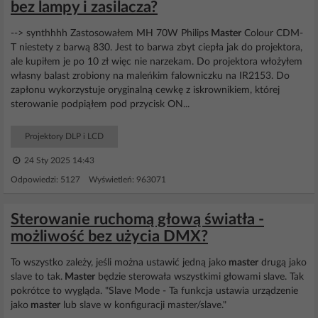
bez lampy i zasilacza?
--> synthhhh Zastosowałem MH 70W Philips
Master
Colour CDM-
T niestety z barwą 830. Jest to barwa zbyt ciepła jak do projektora,
ale kupiłem je po 10 zł więc nie narzekam. Do projektora włożyłem
własny balast zrobiony na maleńkim falowniczku na IR2153. Do
zapłonu wykorzystuje oryginalną cewkę z iskrownikiem, której
sterowanie podpiąłem pod przycisk ON...
Projektory DLP i LCD
24 Sty 2025 14:43
Odpowiedzi: 5127 Wyświetleń: 963071
Sterowanie ruchomą głową światła -
możliwość bez użycia DMX?
To wszystko zależy, jeśli można ustawić jedną jako
master
drugą jako
slave to tak.
Master
będzie sterowała wszystkimi głowami slave. Tak
pokrótce to wygląda. "Slave Mode - Ta funkcja ustawia urządzenie
jako
master
lub slave w konfiguracji master/slave."