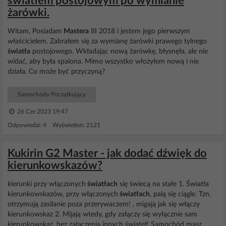
światłem postojowym po wymianie
żarówki.
Witam, Posiadam
Mastera
III 2018 i jestem jego pierwszym
właścicielem. Zabrałem się za wymianę żarówki prawego tylnego
światła
postojowego. Wkładając nową żarówkę, błysnęła, ale nie
widać, aby była spalona. Mimo wszystko włożyłem nową i nie
działa. Co może być przyczyną?
Samochody Początkujący
26 Cze 2023 19:47
Odpowiedzi: 4 Wyświetleń: 2121
Kukirin G2 Master - jak dodać dźwięk do
kierunkowskazów?
kierunki przy włączonych
światłach
się świecą na stałe 1. Światła
kierunkowskazów, przy włączonych
światłach
, palą się ciągle. Tzn.
otrzymują zasilanie poza przerywaczem! , migają jak się włączy
kierunkowskaz 2. Mijają wtedy, gdy załączy się wyłącznie sam
kierunkowskaz, bez załączenia innych świateł! Samochód masz