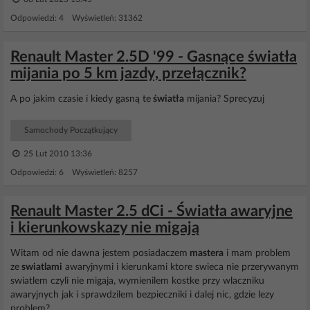
Odpowiedzi: 4 Wyświetleń: 31362
Renault Master 2.5D '99 - Gasnące światła
mijania po 5 km jazdy, przełącznik?
A po jakim czasie i kiedy gasną te
światła
mijania? Sprecyzuj
Samochody Początkujący
25 Lut 2010 13:36
Odpowiedzi: 6 Wyświetleń: 8257
Renault Master 2.5 dCi - Światła awaryjne
i kierunkowskazy nie migają
Witam od nie dawna jestem posiadaczem
mastera
i mam problem
ze
swiatlami
awaryjnymi i kierunkami ktore swieca nie przerywanym
swiatlem czyli nie migaja, wymienilem kostke przy wlaczniku
awaryjnych jak i sprawdzilem bezpieczniki i dalej nic, gdzie lezy
problem?