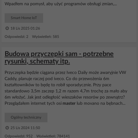
Wpadłem na pomysł, aby użyć programów obsługi zmian,...
Smart Home IoT
18 Lis 2025 01:26
Odpowiedzi: 2 Wyświetleń: 585
Budowa przyczepki sam - potrzebne
rysunki, schematy itp.
Przyczepka będzie ciągana przez Iveco Daily może awaryjnie VW
Caddy, planuje raczej pod iveco. Co do przewożenia 6m
kształtowników to będę to robił sporadycznie. Przy pace
standardowo 3,5m zaczep 1,2 m razem 4,7m trochę za mało aby
6m włożyć. Jak jest odległość wieszaków resorów po zewnątrz?
Przeglądałem internet tych osi
master
lub movano na bębnach...
Ogólny techniczny
25 Lis 2024 11:50
Odpowiedzi: 952 Wyświetleń: 784141