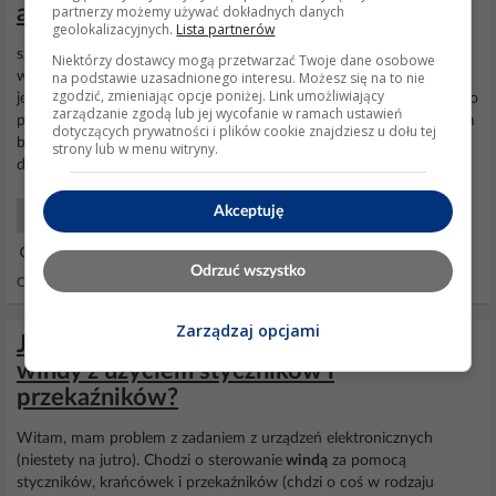
automatyczny ruch w przód i w tył?
partnerzy możemy używać dokładnych danych
geolokalizacyjnych.
Lista partnerów
szukam pomocy . sprawa napewno jest banalna dla elektronika . a
Niektórzy dostawcy mogą przetwarzać Twoje dane osobowe
na podstawie uzasadnionego interesu. Możesz się na to nie
więc mam model
windy
osobowej sterowanej zwykłym silnikiem
zgodzić, zmieniając opcje poniżej. Link umożliwiający
jest do niej pilot którym można wybrać kierunek jazdy. chciałbym to
zarządzanie zgodą lub jej wycofanie w ramach ustawień
przerobić tak żęby jeździła sama tzn. żeby jeździła w tą i spowrotem
dotyczących prywatności i plików cookie znajdziesz u dołu tej
bez przerwy . jest to bardzo schematycznie pokazane na rys który
strony lub w menu witryny.
dołączam. chciałbym aby konstrukcja...
Akceptuję
Projektowanie Układów
31 Gru 2003 10:24
Odrzuć wszystko
Odpowiedzi: 14 Wyświetleń: 2261
Zarządzaj opcjami
Jak zaprojektować układ sterowania
windy z użyciem styczników i
przekaźników?
Witam, mam problem z zadaniem z urządzeń elektronicznych
(niestety na jutro). Chodzi o sterowanie
windą
za pomocą
styczników, krańcówek i przekaźników (chdzi o coś w rodzaju