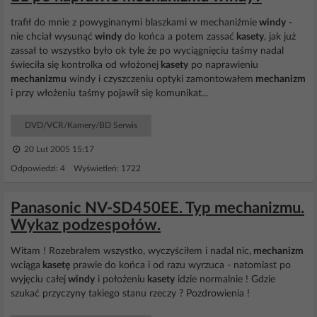
trafił do mnie z powyginanymi blaszkami w mechaniźmie
windy
-
nie chciał wysunąć
windy
do końca a potem zassać
kasety
, jak już
zassał to wszystko było ok tyle że po wyciągnięciu taśmy nadal
świeciła się kontrolka od włożonej
kasety
po naprawieniu
mechanizmu
windy i czyszczeniu optyki zamontowałem
mechanizm
i przy włożeniu taśmy pojawił się komunikat...
DVD/VCR/Kamery/BD Serwis
20 Lut 2005 15:17
Odpowiedzi: 4 Wyświetleń: 1722
Panasonic NV-SD450EE. Typ mechanizmu.
Wykaz podzespołów.
Witam ! Rozebrałem wszystko, wyczyściłem i nadal nic,
mechanizm
wciąga
kasetę
prawie do końca i od razu wyrzuca - natomiast po
wyjęciu całej
windy
i położeniu
kasety
idzie normalnie ! Gdzie
szukać przyczyny takiego stanu rzeczy ? Pozdrowienia !