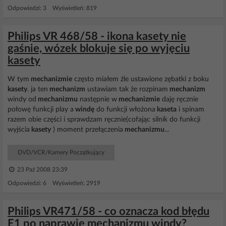
Odpowiedzi: 3 Wyświetleń: 819
Philips VR 468/58 - ikona kasety nie
gaśnie, wózek blokuje się po wyjęciu
kasety
W tym
mechanizmie
często miałem źle ustawione zębatki z boku
kasety
. ja ten
mechanizm
ustawiam tak że rozpinam
mechanizm
windy od
mechanizmu
następnie w
mechanizmie
daję ręcznie
połowę funkcji play a
windę
do funkcji włożona
kaseta
i spinam
razem obie części i sprawdzam ręcznie(cofając silnik do funkcji
wyjścia
kasety
) moment przełączenia
mechanizmu
...
DVD/VCR/Kamery Początkujący
23 Paź 2008 23:39
Odpowiedzi: 6 Wyświetleń: 2919
Philips VR471/58 - co oznacza kod błędu
E1 po naprawie mechanizmu windy?