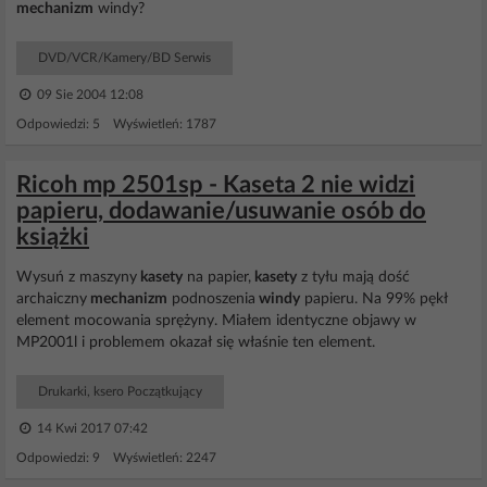
mechanizm
windy?
DVD/VCR/Kamery/BD Serwis
09 Sie 2004 12:08
Odpowiedzi: 5 Wyświetleń: 1787
Ricoh mp 2501sp - Kaseta 2 nie widzi
papieru, dodawanie/usuwanie osób do
książki
Wysuń z maszyny
kasety
na papier,
kasety
z tyłu mają dość
archaiczny
mechanizm
podnoszenia
windy
papieru. Na 99% pękł
element mocowania sprężyny. Miałem identyczne objawy w
MP2001l i problemem okazał się właśnie ten element.
Drukarki, ksero Początkujący
14 Kwi 2017 07:42
Odpowiedzi: 9 Wyświetleń: 2247