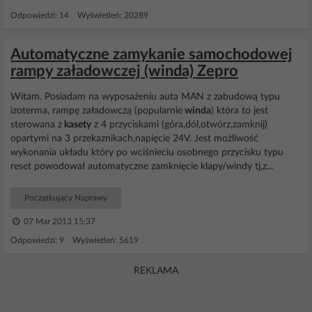
Odpowiedzi: 14 Wyświetleń: 20289
Automatyczne zamykanie samochodowej
rampy załadowczej (winda) Zepro
Witam. Posiadam na wyposażeniu auta MAN z zabudową typu
izoterma, rampę załadowczą (popularnie
winda
) która to jest
sterowana z
kasety
z 4 przyciskami (góra,dól,otwórz,zamknij)
opartymi na 3 przekaznikach,napięcie 24V. Jest możliwość
wykonania układu który po wciśnieciu osobnego przycisku typu
reset powodował automatyczne zamknięcie klapy/windy tj,z...
Początkujący Naprawy
07 Mar 2013 15:37
Odpowiedzi: 9 Wyświetleń: 5619
REKLAMA