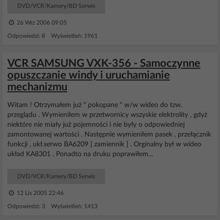
DVD/VCR/Kamery/BD Serwis
26 Wrz 2006 09:05
Odpowiedzi: 8 Wyświetleń: 1961
VCR SAMSUNG VXK-356 - Samoczynne
opuszczanie windy i uruchamianie
mechanizmu
Witam ! Otrzymałem już " pokopane " w/w wideo do tzw.
przeglądu . Wymieniłem w przetwornicy wszyskie elektrolity , gdyż
niektóre nie miały już pojemności i nie były o odpowiedniej
zamontowanej wartości . Następnie wymieniłem pasek , przełącznik
funkcji , ukł.serwo BA6209 [ zamiennik ] . Orginalny był w wideo
układ KA8301 . Ponadto na druku poprawiłem...
DVD/VCR/Kamery/BD Serwis
12 Lis 2005 22:46
Odpowiedzi: 3 Wyświetleń: 1413