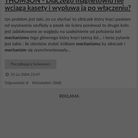
THOMSON - Dlaczego magnetowid nie
wciąga kasety i wypluwa ją po włączeniu?
tzn problem jest taki...to co słychać to silniczek który kręci paskiem
od wysówania szuflady a pasek sie ściera ponieważ to drugie koło
jest zablokowane ze względu na uzależnienie od położenia kół
mechanizmu
tego głównego który kręci taśmą itd.... i teraz pytanie
jest takie : ile obrotów zrobić kółkiem
mechanizmu
by silniczek i
mechanizm
się zsynchronizowały...
Początkujący Serwisanci
25 Lis 2004 23:47
Odpowiedzi: 8 Wyświetleń: 2868
REKLAMA