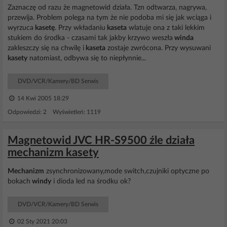
Zaznaczę od razu że magnetowid działa. Tzn odtwarza, nagrywa,
przewija. Problem polega na tym że nie podoba mi się jak wciąga i
wyrzuca
kasetę
. Przy wkładaniu
kaseta
wlatuje ona z taki lekkim
stukiem do środka - czasami tak jakby krzywo weszła
winda
zakleszczy się na chwilę i
kaseta
zostaje zwrócona. Przy wysuwani
kasety
natomiast, odbywa się to niepłynnie...
DVD/VCR/Kamery/BD Serwis
14 Kwi 2005 18:29
Odpowiedzi: 2 Wyświetleń: 1119
Magnetowid JVC HR-S9500 źle działa
mechanizm kasety
Mechanizm
zsynchronizowany,mode switch,czujniki optyczne po
bokach
windy
i dioda led na środku ok?
DVD/VCR/Kamery/BD Serwis
02 Sty 2021 20:03