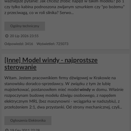
ważniejsze pytanie: Jak chcesz zrobić napęd w takim modelu? po 1
czy tylko kabina podnoszona zwijanym sznurkiem czy "po bożemu"
z przeciwagą, co w roli silnika? Serwo...
Ogólny techniczny
20 Lip 2026 23:55
Odpowiedzi: 3416 Wyświetleń: 725073
[Inne] Model windy - najprostsze
sterowanie
Witam. Jestem pracownikiem firmy dźwigowej w Krakowie na
stanowisku doradco-sprzedawcy. W związku z tym że lubię
majsterkować, postanowiłem mieć model
windy
w domu. Właśnie
rozpoczynam budowę modelu dźwigu osobowego, z napędem
elektrycznym MRL (bez maszynowni - wciągarka w nadszybiu), z
przełożeniem 2:1, dwa przystanki. Od strony mechanicznej, czyli...
Ogłoszenia Elektronika
19 Gru 2011 22:28