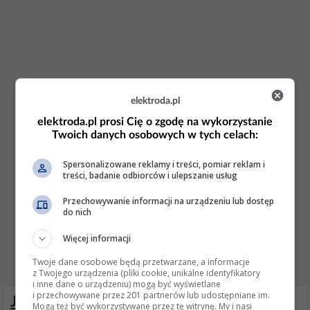
elektroda.pl
elektroda.pl prosi Cię o zgodę na wykorzystanie
Twoich danych osobowych w tych celach:
Spersonalizowane reklamy i treści, pomiar reklam i
treści, badanie odbiorców i ulepszanie usług
Przechowywanie informacji na urządzeniu lub dostęp
do nich
Więcej informacji
Twoje dane osobowe będą przetwarzane, a informacje
z Twojego urządzenia (pliki cookie, unikalne identyfikatory
i inne dane o urządzeniu) mogą być wyświetlane
i przechowywane przez 201 partnerów lub udostępniane im.
Jak przerobić windę osobową na
Mogą też być wykorzystywane przez tę witrynę. My i nasi