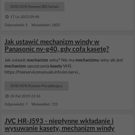
DVD/VCR/Kamery/BD Serwis
17 Lis 2023 09:48
Odpowiedzi: 5 Wyświetleń: 1803
Jak ustawić mechanizm windy w
Panasonic nv-g40, gdy cofa kasetę?
Jak ustawić
mechanizm
winy? Nie ma
mechanizmu
winy ale jest
mechanizm
opuszczania
kasety
VHS.
https://freeservicemanuals.info/en/servi...
DVD/VCR/Kamery Początkujący
24 Paź 2019 23:16
Odpowiedzi: 7 Wyświetleń: 723
JVC HR-J593 - niepłynne wkładanie i
wysuwanie kasety, mechanizm windy