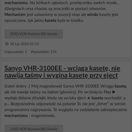
mechanizmu
. Na kółkach zębatych, przełączniku switch mode ,
dźwigniach oraz chasiss są znaczniki w postaci otworów.
Mechanizm
jest ustawiony w pozycji stop ale
winda
kasety jest
opuszczona, tak jakby
kaseta
była w środku.
DVD/VCR/Kamery/BD Serwis
30 Lip 2026 01:15
Odpowiedzi: 5 Wyświetleń: 276
Sanyo VHR-3100EE - wciąga kasetę, nie
nawija taśmy i wygina kasetę przy eject
Dzień dobry ;) Mój magnetowid Sanyo VHR-3100EE Wciąga
kasetę
,
ale nie nawija taśmy na bęben (głowicę). Po wciśnięciu Play ▶️
wydaje dziwne dźwięki, kiedy się wciska eject ⏏️
kaseta
wychodzi, a
p... Bezpośrednia odpowiedź na pytanie To nie jest „timer” w sensie
programatora nagrywania. To wygląda na zadziałanie zabezpieczenia
mechanizmu
: magnetowid...
DVD/VCR/Kamery/BD Serwis