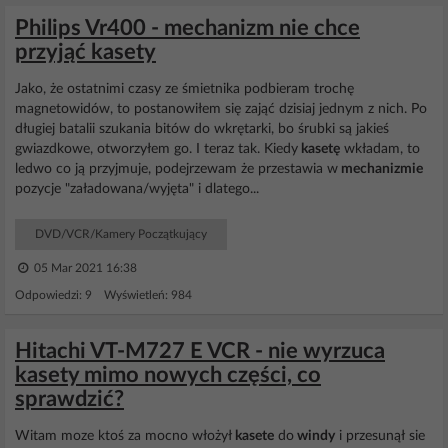
Philips Vr400 - mechanizm nie chce
przyjąć kasety
Jako, że ostatnimi czasy ze śmietnika podbieram trochę
magnetowidów, to postanowiłem się zająć dzisiaj jednym z nich. Po
długiej batalii szukania bitów do wkrętarki, bo śrubki są jakieś
gwiazdkowe, otworzyłem go. I teraz tak. Kiedy
kasetę
wkładam, to
ledwo co ją przyjmuje, podejrzewam że przestawia w
mechanizmie
pozycje "załadowana/wyjęta" i dlatego...
DVD/VCR/Kamery Początkujący
05 Mar 2021 16:38
Odpowiedzi: 9 Wyświetleń: 984
Hitachi VT-M727 E VCR - nie wyrzuca
kasety mimo nowych części, co
sprawdzić?
Witam moze ktoś za mocno włożył
kasete
do
windy
i przesunął sie