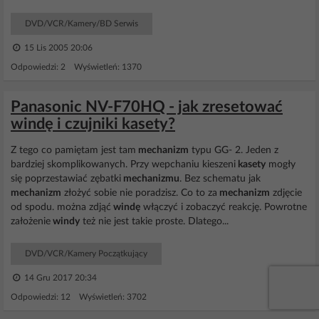
DVD/VCR/Kamery/BD Serwis
15 Lis 2005 20:06
Odpowiedzi: 2 Wyświetleń: 1370
Panasonic NV-F70HQ - jak zresetować
windę i czujniki kasety?
Z tego co pamiętam jest tam
mechanizm
typu GG- 2. Jeden z
bardziej skomplikowanych. Przy wepchaniu kieszeni
kasety
mogły
się poprzestawiać zębatki
mechanizmu
. Bez schematu jak
mechanizm
złożyć sobie nie poradzisz. Co to za
mechanizm
zdjęcie
od spodu. można zdjąć
windę
włączyć i zobaczyć reakcję. Powrotne
założenie
windy
też nie jest takie proste. Dlatego...
DVD/VCR/Kamery Początkujący
14 Gru 2017 20:34
Odpowiedzi: 12 Wyświetleń: 3702