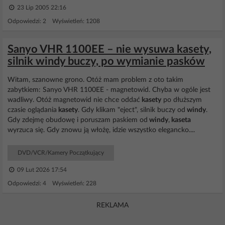
23 Lip 2005 22:16
Odpowiedzi: 2 Wyświetleń: 1208
Sanyo VHR 1100EE – nie wysuwa kasety,
silnik windy buczy, po wymianie pasków
Witam, szanowne grono. Otóż mam problem z oto takim
zabytkiem: Sanyo VHR 1100EE - magnetowid. Chyba w ogóle jest
wadliwy. Otóż magnetowid nie chce oddać
kasety
po dłuższym
czasie oglądania
kasety
. Gdy klikam "eject", silnik buczy od
windy
.
Gdy zdejmę obudowę i poruszam paskiem od
windy
,
kaseta
wyrzuca się. Gdy znowu ją włożę, idzie wszystko elegancko....
DVD/VCR/Kamery Początkujący
09 Lut 2026 17:54
Odpowiedzi: 4 Wyświetleń: 228
REKLAMA