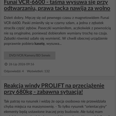
Funai VCR-6600 - taśma wysuwa się przy
odtwarzaniu, prawa tacka nawija za wolno
Dzień dobry. Męczę się od pewnego czasu z magnetowidem Funai
VCR-6600. Paski zmieniły się w czarny szlam, a jedna z zębatek
straciła część zębów. Paseczki wymieniłem, aczkolwiek z pewnością
nie są oryginalne, ponieważ dobierałem wymiany trochę na czuja.
Zębatki również udało się wymienić. W chwili obecnej urządzenie
poprawnie pobiera
kasetę
, wysuwa...
DVD/VCR/Kamery/BD Serwis
26 Lip 2026 09:16
Odpowiedzi: 4 Wyświetleń: 132
Reakcja windy PROLIFT na przeciążenie
przy 680kg - zabawna sytuacja!
Tak patrzę na rysunek i widzę że opcja osobowa nie przewidziała
chyba miejsca na maszynownię. - To tylko rysunek "orientacyjny"
elementy będą ustawione inaczej przy budowie. Ale tutaj mam