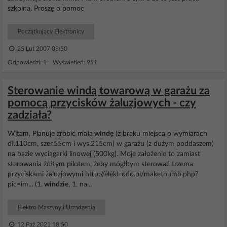
szkolna. Proszę o pomoc
Początkujący Elektronicy
25 Lut 2007 08:50
Odpowiedzi: 1 Wyświetleń: 951
Sterowanie windą towarową w garażu za
pomocą przycisków żaluzjowych - czy
zadziała?
Witam, Planuje zrobić mała
windę
(z braku miejsca o wymiarach
dł.110cm, szer.55cm i wys.215cm) w garażu (z dużym poddaszem)
na bazie wyciągarki linowej (500kg). Moje założenie to zamiast
sterowania żółtym pilotem, żeby mógłbym sterować trzema
przyciskami żaluzjowymi http://elektrodo.pl/makethumb.php?
pic=im... (1.
windzie
, 1. na...
Elektro Maszyny i Urządzenia
12 Paź 2021 18:50