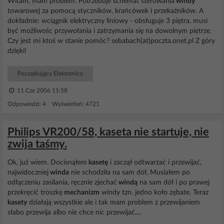
Witam, mam problem. Potrzebuje schemat sterowania
windy
towarowej za pomocą styczników, krańcówek i przekaźników. A
dokładnie: wciągnik elektryczny liniowy - obsługuje 3 piętra, musi
być możliwośc przywołania i zatrzymania się na dowolnym piętrze.
Czy jest mi ktoś w stanie pomóc? sebabach(at)poczta.onet.pl Z góry
dzięki!
Początkujący Elektronicy
11 Cze 2006 11:58
Odpowiedzi: 4 Wyświetleń: 4721
Philips VR200/58, kaseta nie startuje, nie
zwija taśmy.
Ok, już wiem. Docisnąłem
kasetę
i zaczął odtwarzać i przewijać,
najwidoczniej
winda
nie schodziła na sam dół. Musiałem po
odłączeniu zasilania, ręcznie zjechać
windą
na sam dół i po prawej
przekręcić troszkę
mechanizm
windy tzn. jedno koło zębate. Teraz
kasety
działają wszystkie ale i tak mam problem z przewijaniem
słabo przewija albo nie chce nic przewijać....