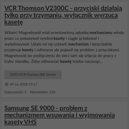
VCR Thomson V2300C - przyciski działają
tylko przy trzymaniu, wyłącznik wyrzuca
kasetę
Witam! Magnetowid miał przestawioną zębatkę
mechanizmu
windy
przez co pokazywał symbol
kasety
i ciągle ją ładował i
wyładowywał. Udało mi się ustawić
mechanizm
i teraz ładnie
przyjmuje
kasety
i odtwarza ale pojawił się problem z przyciskami.
Magnetowid po podłączeniu do sieci sam się włącza do pracy z
trybu standby. Żeby odtwarzać
kasetę
trzeba nacisnąć...
DVD/VCR/Kamery/BD Serwis
09 Lis 2018 19:17
Odpowiedzi: 5 Wyświetleń: 528
Samsung SE 9000 - problem z
mechanizmem wsuwania i wyjmowania
kasety VHS