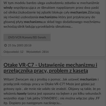
W tym modelu bardzo ulega uszkodzeniu zebatka w mechaniźmie
windy
współpracująca ze ślimakiem napędzanym przez dwa paski
od silnika.Uszkodzenie tej zębatki blokuje cały
mechanizm
.Zdarzają
się również uszkodzenia
mechanizmu
który jest przykrecany do
głownej płyty
mechanizmu
,w skład tego dodatkowego mechnizmu
wchodzą:silnik ładujący,przekładnia slimakowa...
DVD/VCR/Kamery/BD Serwis
25 Sty 2003 20:18
Odpowiedzi: 12 Wyświetleń: 2816
Otake VR-C7 - Ustawienie mechanizmu i
przełącznika pracy, problem z kasetą
Witam! Zwracam się z prośbą o pomoc. Jak ustawić
mechanizm
i
przełącznik rodzaju pracy w Otake VR-C7? Może jest gdzieś już
gotowy opis , ale mnie nie udało sie znaleźć. Objawy są takie, że po
włożeniu
kasety
taśma jest opasana na bęben a po kilku sekundach
wszystko staje ( tak jakby STANDBY) ; nie można włączyc play ,FF
itp. Dopiero po następnym naciśnięciu...