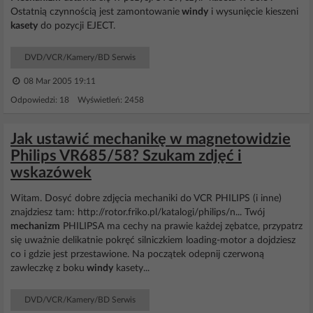
Ostatnią czynnością jest zamontowanie
windy
i wysunięcie kieszeni
kasety
do pozycji EJECT.
DVD/VCR/Kamery/BD Serwis
08 Mar 2005 19:11
Odpowiedzi: 18 Wyświetleń: 2458
Jak ustawić mechanikę w magnetowidzie
Philips VR685/58? Szukam zdjęć i
wskazówek
Witam. Dosyć dobre zdjęcia mechaniki do VCR PHILIPS (i inne)
znajdziesz tam: http://rotor.friko.pl/katalogi/philips/n... Twój
mechanizm
PHILIPSA ma cechy na prawie każdej zębatce, przypatrz
się uważnie delikatnie pokręć silniczkiem loading-motor a dojdziesz
co i gdzie jest przestawione. Na początek odepnij czerwoną
zawleczkę z boku
windy
kasety...
DVD/VCR/Kamery/BD Serwis