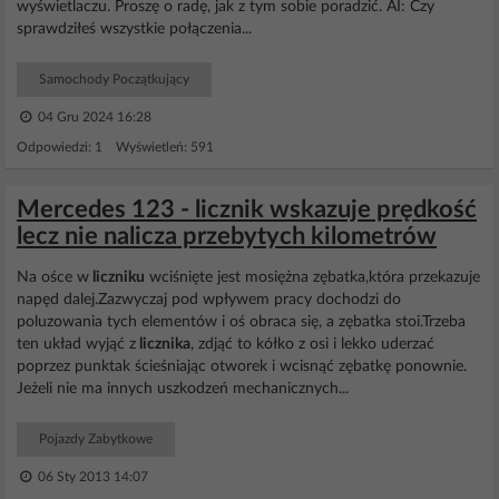
wyświetlaczu. Proszę o radę, jak z tym sobie poradzić. AI: Czy
sprawdziłeś wszystkie połączenia...
Samochody Początkujący
04 Gru 2024 16:28
Odpowiedzi: 1 Wyświetleń: 591
Mercedes 123 - licznik wskazuje prędkość
lecz nie nalicza przebytych kilometrów
Na ośce w
liczniku
wciśnięte jest mosiężna zębatka,która przekazuje
napęd dalej.Zazwyczaj pod wpływem pracy dochodzi do
poluzowania tych elementów i oś obraca się, a zębatka stoi.Trzeba
ten układ wyjąć z
licznika
, zdjąć to kółko z osi i lekko uderzać
poprzez punktak ścieśniając otworek i wcisnąć zębatkę ponownie.
Jeżeli nie ma innych uszkodzeń mechanicznych...
Pojazdy Zabytkowe
06 Sty 2013 14:07