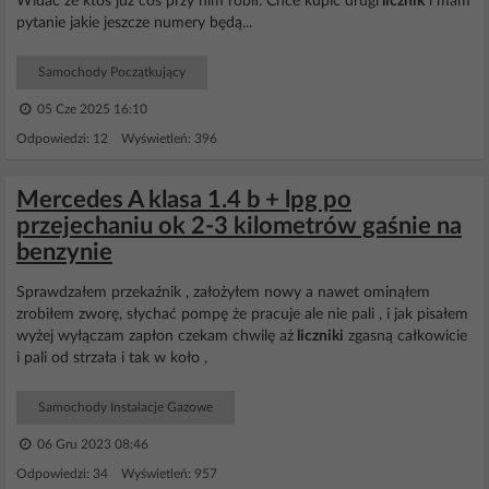
Widać że ktoś już coś przy nim robił. Chce kupić drugi
licznik
i mam
pytanie jakie jeszcze numery będą...
Samochody Początkujący
05 Cze 2025 16:10
Odpowiedzi: 12 Wyświetleń: 396
Mercedes A klasa 1.4 b + lpg po
przejechaniu ok 2-3 kilometrów gaśnie na
benzynie
Sprawdzałem przekaźnik , założyłem nowy a nawet ominąłem
zrobiłem zworę, słychać pompę że pracuje ale nie pali , i jak pisałem
wyżej wyłączam zapłon czekam chwilę aż
liczniki
zgasną całkowicie
i pali od strzała i tak w koło ,
Samochody Instalacje Gazowe
06 Gru 2023 08:46
Odpowiedzi: 34 Wyświetleń: 957