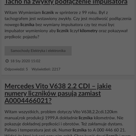
Tacho na zwykły podłączenie impulsatora
Witam Wymieniam
licznik
w sprinterze z 99 roku. Był z
tachografem jest wstawiony zwykły. Czy jest mozliwość podłączenia
nowego
licznika
bez wymiany impulsatora czy tez musi byc
impulsator wymieniony aby
licznik
liczył
kilometry
oraz pokazywał
prędkośc pojazdu?
Samochody Elektryka i elektronika
18 Sty 2020 15:02
Odpowiedzi: 5 Wyświetleń: 2217
Mercedes Vito V638 2.2 CDI – jakie
numery liczników pasują zamiast
A0004466021?
Witam wszystkich, problem dotyczy Vito V638,2.2cdi.120km
manual,rok produkcji 1999.A dokładnie
licznika
kilometrów. Nie
pokazuje dokładnej prędkości i obrotów. Też zakłamuje dystans.
Paliwo i temperatura jest ok. Numer
licznika
to A 000 446 60 21.