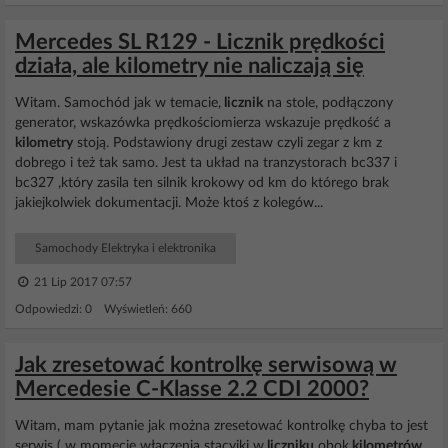
Mercedes SL R129 - Licznik prędkości
działa, ale kilometry nie naliczają się
Witam. Samochód jak w temacie,
licznik
na stole, podłączony
generator, wskazówka prędkościomierza wskazuje prędkość a
kilometry
stoją. Podstawiony drugi zestaw czyli zegar z km z
dobrego i też tak samo. Jest ta układ na tranzystorach bc337 i
bc327 ,który zasila ten silnik krokowy od km do którego brak
jakiejkolwiek dokumentacji. Może ktoś z kolegów...
Samochody Elektryka i elektronika
21 Lip 2017 07:57
Odpowiedzi: 0 Wyświetleń: 660
Jak zresetować kontrolkę serwisową w
Mercedesie C-Klasse 2.2 CDI 2000?
Witam, mam pytanie jak można zresetować kontrolkę chyba to jest
serwis ( w momęcie włączenia stacyjki w
liczniku
obok
kilometrów