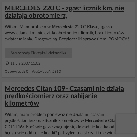
MERCEDES 220 C - zgasł licznik km, nie
działaja obrotomierz,
Witam. Mam problem w
Mercedesie
220 C Klasa , zgasło
wyświetlanie km, nie działa obrotomierz,
licznik
, brak kierunków i
świateł mijania. Drogowe są. Bezpieczniki sprawdziłem. POMOCY !!!
Samochody Elektryka i elektronika
11 Sie 2007 15:02
Odpowiedzi: 0 Wyświetleń: 2363
Mercedes Citan 109- Czasami nie działa
prędkościomierz oraz nabijanie
kilometrów
Witam, mam problem ponieważ nie działa mi czasami
prędkościomierz oraz
licznik
kilometrów w
Mercedesie
Citan 109
CDI 2k16r. Ktoś wie gdzie znajduje się dokładnie kostka od nich? To
będą dwie oddzielne kostki? patrzyłem na skrzyni i nie widze...