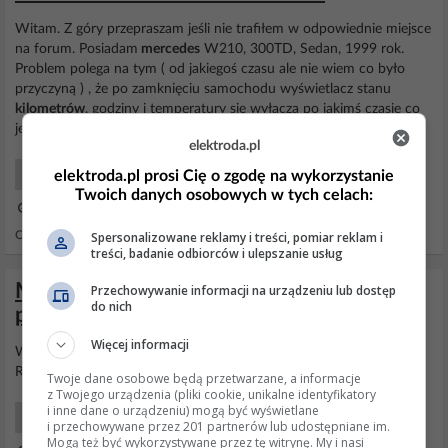
Witam. Z góry przepraszam jeśli nie trafiłem w odpowiednie miejsce
na forum. Posiadam
mercedes
W210, 300TD, Sedan, 1999 rok.
Problem polega na tym ( od jakiegoś czasu ale nie wiem co było
przyczyną ) , że po zamknięciu samochodu wyświetlacz stanu
kilometrów
, godziny i temperatury się wyłącza po jakimś czasie co
jest ok, natomiast cały czas świeci podświetlenie....
elektroda.pl
elektroda.pl prosi Cię o zgodę na wykorzystanie
Samochody Początkujący
Twoich danych osobowych w tych celach:
02 Lip 2021 16:09
Spersonalizowane reklamy i treści, pomiar reklam i
Odpowiedzi: 3 Wyświetleń: 840
treści, badanie odbiorców i ulepszanie usług
Mercedes Actros Mp2 - nie działa
Przechowywanie informacji na urządzeniu lub dostęp
do nich
podświetlanie kilometrów i godziny
Więcej informacji
Witam, jest możliwość auto testu tego
licznika
tak jak np. w Scanii
R ?
Twoje dane osobowe będą przetwarzane, a informacje
z Twojego urządzenia (pliki cookie, unikalne identyfikatory
i inne dane o urządzeniu) mogą być wyświetlane
Samochody Ciężarowe
i przechowywane przez 201 partnerów lub udostępniane im.
Mogą też być wykorzystywane przez tę witrynę. My i nasi