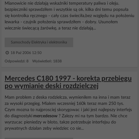
Mianowicie nie działają wskaźniki temperatury paliwa i oleju.
bezpieczniki sprawdziłem i wszytkie są ok. kilka dni temu popsuła
się kontrolka ręcznego - cały czas świeciła,bez względu na położeniu
lewarka - czujnik położenia sprawdziłem - dobry. Usunołem
wiecznie świecącą żarówkę, a teraz nie działają...
Samochody Elektryka i elektronika
18 Paź 2006 12:50
Odpowiedzi: 8 Wyświetleń: 1838
Mercedes C180 1997 - korekta przebiegu
po wymianie deski rozdzielczej
Mam problem z deska rodzielcza, wymienilem na inna i mam teraz
za wysoki przegieg. Mialem wczesniej 160k teraz mam 250 tys.
Czym mozna to najprosciej skorygowac i jaki jest najlepszy interfejs
do diagnostyki
mercedesow
? Zalezy mi na tym bardzo. Nie chce
wyrzucac pieniedzy w bloto, takze potrzebuje interfejsu do
prywatnych dzialan zeby wiedziec co sie...