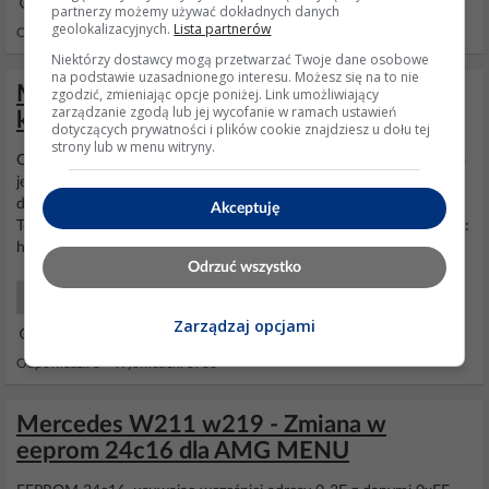
10 Kwi 2025 08:42
partnerzy możemy używać dokładnych danych
geolokalizacyjnych.
Lista partnerów
Odpowiedzi: 7 Wyświetleń: 7260
Niektórzy dostawcy mogą przetwarzać Twoje dane osobowe
na podstawie uzasadnionego interesu. Możesz się na to nie
Mercedes A170 W169, 2005r. - reset
zgodzić, zmieniając opcje poniżej. Link umożliwiający
zarządzanie zgodą lub jej wycofanie w ramach ustawień
kilometrów na liczniku
dotyczących prywatności i plików cookie znajdziesz u dołu tej
strony lub w menu witryny.
Ogarnij się trochę - twoja A-klasa nie jest jedyna na drodze. To auto
jest w produkcji już ćwierć wieku i nikt nie będzie się na forum
domyślał która to generacja i jaki rocznik! "A-170" nie znaczy NIC.
Akceptuję
To jest A-klasa o pojemności silnika 1700. I tylko tyle. Popatrz sobie:
https://en.wikipedia.org/wiki/Mercedes-B...
Odrzuć wszystko
Samochody Początkujący
Zarządzaj opcjami
01 Maj 2021 21:04
Odpowiedzi: 3 Wyświetleń: 3783
Mercedes W211 w219 - Zmiana w
eeprom 24c16 dla AMG MENU