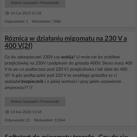
Elektro Spawarki i Prostowniki
14 Cze 2015 21:18
Odpowiedzi: 1 Wyświetleń: 7686
Róznica w działaniu migomatu na 230 V a
400 V(2f)
Co do zabezpieczeń 230V czy
wybija
? U mnie nie bo zrobiłem
przejściówkę na 230V i podpinam do gniazda 400V. Skoro masz 400
V to po co podłaczasz pod 220 V ( przejściówka i tak idzie do 400
V)? A gdy podłączałeś pod 220 V ze zwykłego gniazdka to ci
zadziałał
bezpiecznik
( o jakiej wartości i przy jakim ustawionm
amperarzu?? )?
Elektro Spawarki i Prostowniki
13 Kwi 2020 13:34
Odpowiedzi: 21 Wyświetleń: 13344