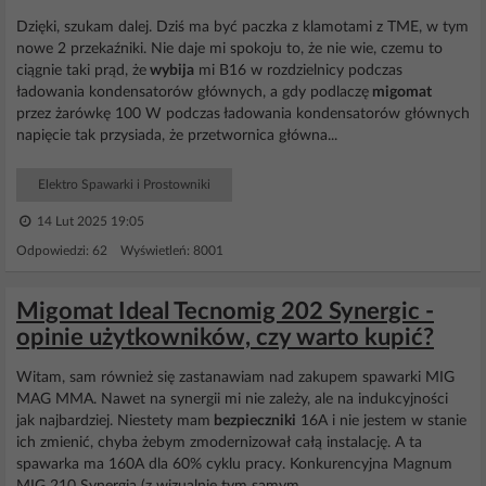
Dzięki, szukam dalej. Dziś ma być paczka z klamotami z TME, w tym
nowe 2 przekaźniki. Nie daje mi spokoju to, że nie wie, czemu to
ciągnie taki prąd, że
wybija
mi B16 w rozdzielnicy podczas
ładowania kondensatorów głównych, a gdy podlaczę
migomat
przez żarówkę 100 W podczas ładowania kondensatorów głównych
napięcie tak przysiada, że przetwornica główna...
Elektro Spawarki i Prostowniki
14 Lut 2025 19:05
Odpowiedzi: 62 Wyświetleń: 8001
Migomat Ideal Tecnomig 202 Synergic -
opinie użytkowników, czy warto kupić?
Witam, sam również się zastanawiam nad zakupem spawarki MIG
MAG MMA. Nawet na synergii mi nie zależy, ale na indukcyjności
jak najbardziej. Niestety mam
bezpieczniki
16A i nie jestem w stanie
ich zmienić, chyba żebym zmodernizował całą instalację. A ta
spawarka ma 160A dla 60% cyklu pracy. Konkurencyjna Magnum