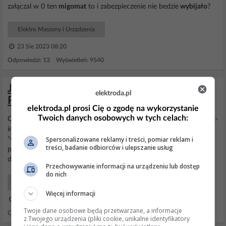
załączal w 0 ten
migomat
to i zabezpieczenie nie bedzie
wybijało
?
Elektro Maszyny i Urządzenia
23 Sie 2023 08:20
Odpowiedzi: 13 Wyświetleń: 9540
Jakie bezpieczniki do spawarki Mig-Mat
elektroda.pl
PM-IMG-230T? C16 wystarczy?
elektroda.pl prosi Cię o zgodę na wykorzystanie
Twoich danych osobowych w tych celach:
Cześć, Mam spawarkę Mig-Mat https://sklep.powermat.pl/migomat-
inwert... Zabezpieczoną
bezpiecznikiem
B16, który co jakiś czas
Spersonalizowane reklamy i treści, pomiar reklam i
"wybija", przy dotknięciu drutem spawanego metalu (od razu po
treści, badanie odbiorców i ulepszanie usług
przyłożeniu). Jakie najmniejsze zabezpieczenie zapewni poprawne
działanie?
Bezpiecznik
C16 wystarczy? Jakie macie u siebie...
Przechowywanie informacji na urządzeniu lub dostęp
do nich
Elektro Spawarki i Prostowniki
Więcej informacji
11 Kwi 2025 15:01
Twoje dane osobowe będą przetwarzane, a informacje
Odpowiedzi: 13 Wyświetleń: 543
z Twojego urządzenia (pliki cookie, unikalne identyfikatory