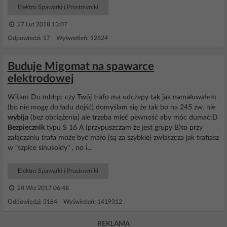
Elektro Spawarki i Prostowniki
27 Lut 2018 13:07
Odpowiedzi: 17 Wyświetleń: 12624
Buduje Migomat na spawarce
elektrodowej
Witam Do mbhp: czy Twój trafo ma odczepy tak jak namalowałem
(bo nie mogę do ładu dojść) domyślam się że tak bo na 245 zw. nie
wybija
(bez obciążenia) ale trzeba mieć pewność aby móc dumać:D
Bezpiecznik
typu S 16 A (przypuszczam że jest grupy B)to przy
załączaniu trafa może być mało (są za szybkie) zwłaszcza jak trafiasz
w "szpice sinusoidy" , no i...
Elektro Spawarki i Prostowniki
28 Wrz 2017 06:48
Odpowiedzi: 3184 Wyświetleń: 1419312
REKLAMA