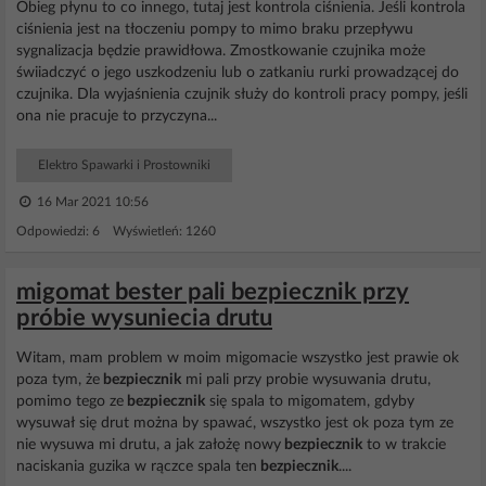
Obieg płynu to co innego, tutaj jest kontrola ciśnienia. Jeśli kontrola
ciśnienia jest na tłoczeniu pompy to mimo braku przepływu
sygnalizacja będzie prawidłowa. Zmostkowanie czujnika może
świiadczyć o jego uszkodzeniu lub o zatkaniu rurki prowadzącej do
czujnika. Dla wyjaśnienia czujnik służy do kontroli pracy pompy, jeśli
ona nie pracuje to przyczyna...
Elektro Spawarki i Prostowniki
16 Mar 2021 10:56
Odpowiedzi: 6 Wyświetleń: 1260
migomat bester pali bezpiecznik przy
próbie wysuniecia drutu
Witam, mam problem w moim migomacie wszystko jest prawie ok
poza tym, że
bezpiecznik
mi pali przy probie wysuwania drutu,
pomimo tego ze
bezpiecznik
się spala to migomatem, gdyby
wysuwał się drut można by spawać, wszystko jest ok poza tym ze
nie wysuwa mi drutu, a jak założę nowy
bezpiecznik
to w trakcie
naciskania guzika w rączce spala ten
bezpiecznik
....