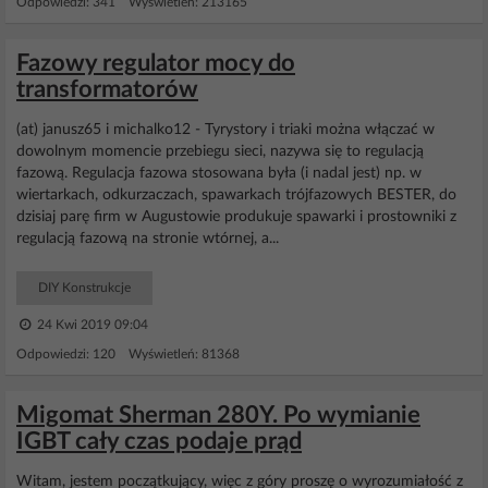
Odpowiedzi: 341 Wyświetleń: 213165
Fazowy regulator mocy do
transformatorów
(at) janusz65 i michalko12 - Tyrystory i triaki można włączać w
dowolnym momencie przebiegu sieci, nazywa się to regulacją
fazową. Regulacja fazowa stosowana była (i nadal jest) np. w
wiertarkach, odkurzaczach, spawarkach trójfazowych BESTER, do
dzisiaj parę firm w Augustowie produkuje spawarki i prostowniki z
regulacją fazową na stronie wtórnej, a...
DIY Konstrukcje
24 Kwi 2019 09:04
Odpowiedzi: 120 Wyświetleń: 81368
Migomat Sherman 280Y. Po wymianie
IGBT cały czas podaje prąd
Witam, jestem początkujący, więc z góry proszę o wyrozumiałość z