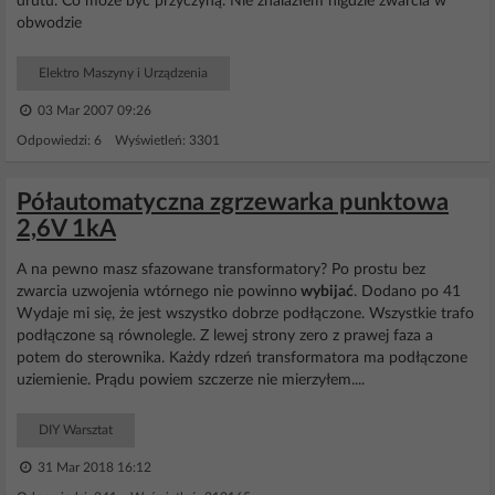
drutu. Co może być przyczyną. Nie znalazłem nigdzie zwarcia w
obwodzie
Elektro Maszyny i Urządzenia
03 Mar 2007 09:26
Odpowiedzi: 6 Wyświetleń: 3301
Półautomatyczna zgrzewarka punktowa
2,6V 1kA
A na pewno masz sfazowane transformatory? Po prostu bez
zwarcia uzwojenia wtórnego nie powinno
wybijać
. Dodano po 41
Wydaje mi się, że jest wszystko dobrze podłączone. Wszystkie trafo
podłączone są równolegle. Z lewej strony zero z prawej faza a
potem do sterownika. Każdy rdzeń transformatora ma podłączone
uziemienie. Prądu powiem szczerze nie mierzyłem....
DIY Warsztat
31 Mar 2018 16:12