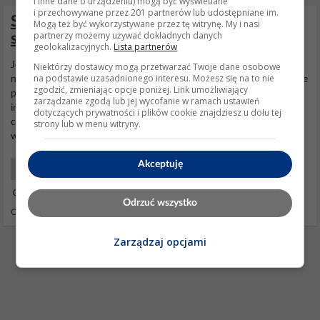
i inne dane o urządzeniu) mogą być wyświetlane
i przechowywane przez 201 partnerów lub udostępniane im.
Spawarka Samoróbka - Dławik do
Mogą też być wykorzystywane przez tę witrynę. My i nasi
partnerzy możemy używać dokładnych danych
spawarki na tyrystorach
geolokalizacyjnych.
Lista partnerów
Jedna faza + "dobry"migomat w wykonaniu transformatorowym =
Niektórzy dostawcy mogą przetwarzać Twoje dane osobowe
na podstawie uzasadnionego interesu. Możesz się na to nie
nieporozumienie. Im bardziej dasz sztywne trafo tym większy będzie
zgodzić, zmieniając opcje poniżej. Link umożliwiający
problem z
wybijaniem
bezpieczników. W tej konfiguracji "konflikt
zarządzanie zgodą lub jej wycofanie w ramach ustawień
interesów" występuje nie tylko na tej płaszczyźnie. Aby zapewnić
dotyczących prywatności i plików cookie znajdziesz u dołu tej
ciągłość łuku dławik też musi być pokaźnych rozmiarów, bo po
strony lub w menu witryny.
wyprostowaniu pulsacja napięcia posiada...
Akceptuję
Elektro Spawarki i Prostowniki
10 Sie 2020 01:24
Odrzuć wszystko
Odpowiedzi: 44 Wyświetleń: 9192
Zarządzaj opcjami
REKLAMA