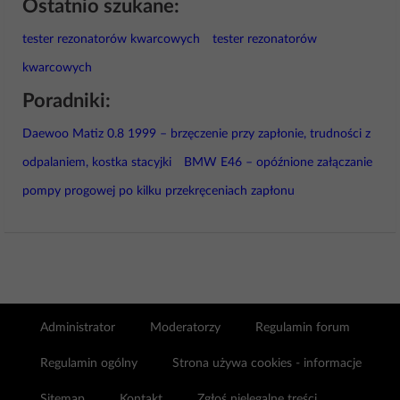
Ostatnio szukane:
tester rezonatorów kwarcowych
tester rezonatorów
kwarcowych
Poradniki:
Daewoo Matiz 0.8 1999 – brzęczenie przy zapłonie, trudności z
odpalaniem, kostka stacyjki
BMW E46 – opóźnione załączanie
pompy progowej po kilku przekręceniach zapłonu
Administrator
Moderatorzy
Regulamin forum
Regulamin ogólny
Strona używa cookies - informacje
Sitemap
Kontakt
Zgłoś nielegalne treści