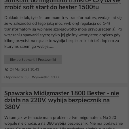
Softstart do migomatu transfo- Czy da się
zrobić soft start do bester 1500tu
Dokładnie tak, tyle że tam mam trzy transformatory, wydaje mi się
że w zależności od tego jaką moc wybiorę( regulacja od 1-4)
transformatory są wpinane szeregowo(to moje przypuszczenia). Po
włączeniu spawarki słyszę tylko jej głośny wentylator, dopiero gdy
kliknę przycisk na rączce to
wybija
bezpiecznik lub też dopiero za
którymś razem go wybije......
Elektro Spawarki i Prostowniki
24 Maj 2021 10:43
Odpowiedzi: 53 Wyświetleń: 3177
Spawarka Midigmaster 1800 Bester - nie
działa na 220V, wybija bezpiecznik na
380V
Witam jak w temacie mam problem z tym migomatem. Na 220
wogóle nie chodzi, a na 380
wybija
bezpiecznik. Nie ma podawanie