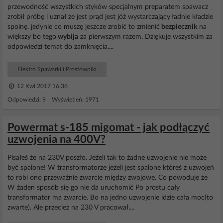
przewodność wszystkich styków specjalnym preparatem spawacz
zrobił próbę i uznał że jest prąd jest jóż wystarczający ładnie kładzie
spoinę. jedynie co muszę jeszcze zrobić to zmienić
bezpiecznik
na
większy bo tego
wybija
za pierwszym razem. Dziękuje wszystkim za
odpowiedzi temat do zamknięcia....
Elektro Spawarki i Prostowniki
12 Kwi 2017 16:36
Odpowiedzi: 9 Wyświetleń: 1971
Powermat s-185 migomat - jak podłączyć
uzwojenia na 400V?
Pisałeś że na 230V poszło. Jeżeli tak to żadne uzwojenie nie może
być spalone! W transformatorze jeżeli jest spalone któreś z uzwojeń
to robi ono przeważnie zwarcie między zwojowe. Co powoduje że
W żaden sposób się go nie da uruchomić Po prostu cały
transformator ma zwarcie. Bo na jedno uzwojenie idzie cała moc(to
zwarte). Ale przecież na 230 V pracował....