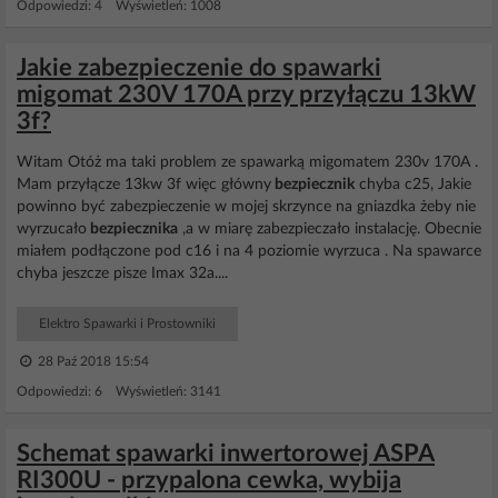
Odpowiedzi: 4 Wyświetleń: 1008
Jakie zabezpieczenie do spawarki
migomat 230V 170A przy przyłączu 13kW
3f?
Witam Otóż ma taki problem ze spawarką migomatem 230v 170A .
Mam przyłącze 13kw 3f więc główny
bezpiecznik
chyba c25, Jakie
powinno być zabezpieczenie w mojej skrzynce na gniazdka żeby nie
wyrzucało
bezpiecznika
,a w miarę zabezpieczało instalację. Obecnie
miałem podłączone pod c16 i na 4 poziomie wyrzuca . Na spawarce
chyba jeszcze pisze Imax 32a....
Elektro Spawarki i Prostowniki
28 Paź 2018 15:54
Odpowiedzi: 6 Wyświetleń: 3141
Schemat spawarki inwertorowej ASPA
RI300U - przypalona cewka, wybija