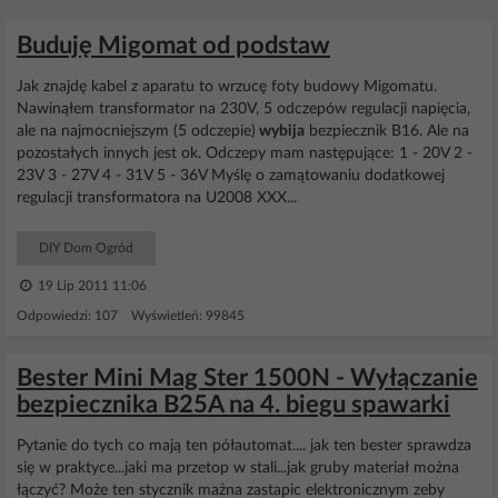
Buduję Migomat od podstaw
Jak znajdę kabel z aparatu to wrzucę foty budowy Migomatu.
Nawinąłem transformator na 230V, 5 odczepów regulacji napięcia,
ale na najmocniejszym (5 odczepie)
wybija
bezpiecznik B16. Ale na
pozostałych innych jest ok. Odczepy mam następujące: 1 - 20V 2 -
23V 3 - 27V 4 - 31V 5 - 36V Myślę o zamątowaniu dodatkowej
regulacji transformatora na U2008 XXX...
DIY Dom Ogród
19 Lip 2011 11:06
Odpowiedzi: 107 Wyświetleń: 99845
Bester Mini Mag Ster 1500N - Wyłączanie
bezpiecznika B25A na 4. biegu spawarki
Pytanie do tych co mają ten półautomat.... jak ten bester sprawdza
się w praktyce...jaki ma przetop w stali...jak gruby materiał można
łączyć? Może ten stycznik mażna zastapic elektronicznym zeby