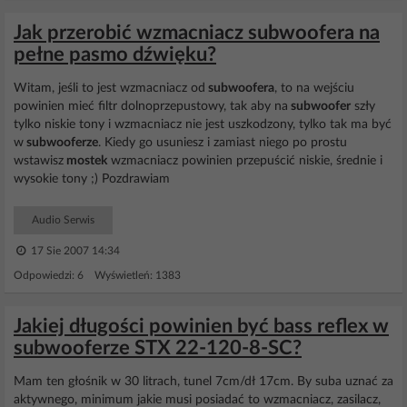
Jak przerobić wzmacniacz subwoofera na
pełne pasmo dźwięku?
Witam, jeśli to jest wzmacniacz od
subwoofera
, to na wejściu
powinien mieć filtr dolnoprzepustowy, tak aby na
subwoofer
szły
tylko niskie tony i wzmacniacz nie jest uszkodzony, tylko tak ma być
w
subwooferze
. Kiedy go usuniesz i zamiast niego po prostu
wstawisz
mostek
wzmacniacz powinien przepuścić niskie, średnie i
wysokie tony ;) Pozdrawiam
Audio Serwis
17 Sie 2007 14:34
Odpowiedzi: 6 Wyświetleń: 1383
Jakiej długości powinien być bass reflex w
subwooferze STX 22-120-8-SC?
Mam ten głośnik w 30 litrach, tunel 7cm/dł 17cm. By suba uznać za
aktywnego, minimum jakie musi posiadać to wzmacniacz, zasilacz,