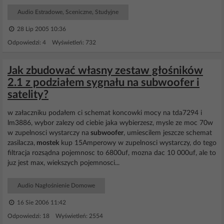
Audio Estradowe, Sceniczne, Studyjne
28 Lip 2005 10:36
Odpowiedzi: 4 Wyświetleń: 732
Jak zbudować własny zestaw głośników
2.1 z podziałem sygnału na subwoofer i
satelity?
w załaczniku podałem ci schemat koncowki mocy na tda7294 i
lm3886, wybor zalezy od ciebie jaka wybierzesz, mysle ze moc 70w
w zupelnosci wystarczy na
subwoofer
, umiescilem jeszcze schemat
zasilacza,
mostek
kup 15Amperowy w zupelnosci wystarczy, do tego
filtracja rozsądna pojemnosc to 6800uf, mozna dac 10 000uf, ale to
juz jest max, wiekszych pojemnosci...
Audio Nagłośnienie Domowe
16 Sie 2006 11:42
Odpowiedzi: 18 Wyświetleń: 2554