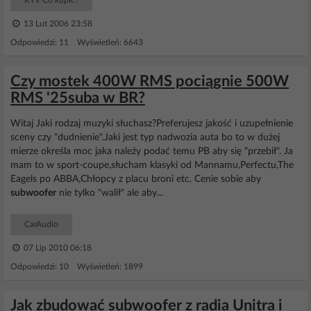
RTV Co kupić?
13 Lut 2006 23:58
Odpowiedzi: 11 Wyświetleń: 6643
Czy mostek 400W RMS pociągnie 500W
RMS '25suba w BR?
Witaj Jaki rodzaj muzyki słuchasz?Preferujesz jakość i uzupełnienie
sceny czy "dudnienie".Jaki jest typ nadwozia auta bo to w dużej
mierze określa moc jaka należy podać temu PB aby się "przebił". Ja
mam to w sport-coupe,słucham klasyki od Mannamu,Perfectu,The
Eagels po ABBA,Chłopcy z placu broni etc. Cenie sobie aby
subwoofer
nie tylko "walił" ale aby...
CarAudio
07 Lip 2010 06:18
Odpowiedzi: 10 Wyświetleń: 1899
Jak zbudować subwoofer z radia Unitra i