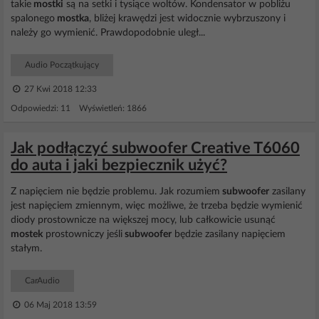
takie
mostki
są na setki i tysiące woltów. Kondensator w pobliżu
spalonego
mostka
, bliżej krawędzi jest widocznie wybrzuszony i
należy go wymienić. Prawdopodobnie uległ...
Audio Początkujący
27 Kwi 2018 12:33
Odpowiedzi: 11 Wyświetleń: 1866
Jak podłączyć subwoofer Creative T6060
do auta i jaki bezpiecznik użyć?
Z napięciem nie będzie problemu. Jak rozumiem
subwoofer
zasilany
jest napięciem zmiennym, więc możliwe, że trzeba będzie wymienić
diody prostownicze na większej mocy, lub całkowicie usunąć
mostek
prostowniczy jeśli
subwoofer
będzie zasilany napięciem
stałym.
CarAudio
06 Maj 2018 13:59