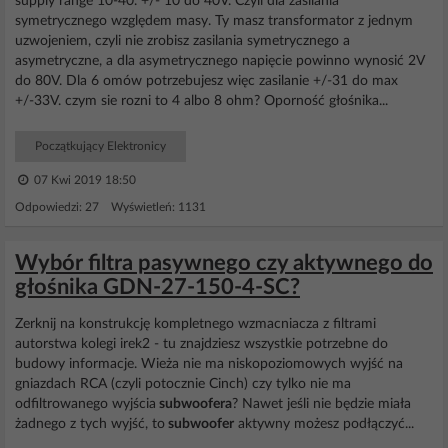
supply range 10-40. +/- 10 do 40V. Czyli dla zasilania
symetrycznego względem masy. Ty masz transformator z jednym
uzwojeniem, czyli nie zrobisz zasilania symetrycznego a
asymetryczne, a dla asymetrycznego napięcie powinno wynosić 2V
do 80V. Dla 6 omów potrzebujesz więc zasilanie +/-31 do max
+/-33V. czym sie rozni to 4 albo 8 ohm? Oporność głośnika...
Początkujący Elektronicy
07 Kwi 2019 18:50
Odpowiedzi: 27 Wyświetleń: 1131
Wybór filtra pasywnego czy aktywnego do
głośnika GDN-27-150-4-SC?
Zerknij na konstrukcję kompletnego wzmacniacza z filtrami
autorstwa kolegi irek2 - tu znajdziesz wszystkie potrzebne do
budowy informacje. Wieża nie ma niskopoziomowych wyjść na
gniazdach RCA (czyli potocznie Cinch) czy tylko nie ma
odfiltrowanego wyjścia
subwoofera
? Nawet jeśli nie będzie miała
żadnego z tych wyjść, to
subwoofer
aktywny możesz podłączyć...