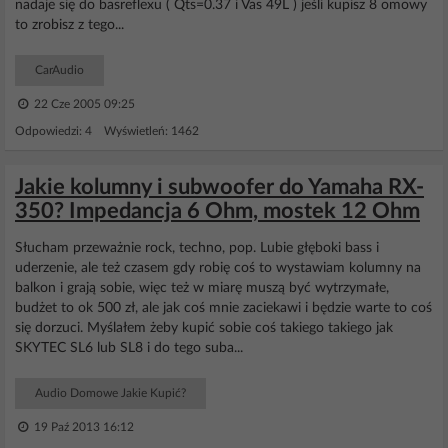
nadaje się do basreflexu ( Qts=0.37 i Vas 49L ) jeśli kupisz 8 omowy
to zrobisz z tego...
CarAudio
22 Cze 2005 09:25
Odpowiedzi: 4 Wyświetleń: 1462
Jakie kolumny i subwoofer do Yamaha RX-
350? Impedancja 6 Ohm, mostek 12 Ohm
Słucham przeważnie rock, techno, pop. Lubie głęboki bass i
uderzenie, ale też czasem gdy robię coś to wystawiam kolumny na
balkon i grają sobie, więc też w miarę muszą być wytrzymałe,
budżet to ok 500 zł, ale jak coś mnie zaciekawi i będzie warte to coś
się dorzuci. Myślałem żeby kupić sobie coś takiego takiego jak
SKYTEC SL6 lub SL8 i do tego suba...
Audio Domowe Jakie Kupić?
19 Paź 2013 16:12