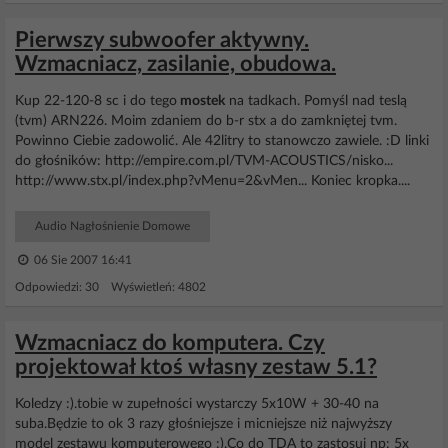
Pierwszy subwoofer aktywny.
Wzmacniacz, zasilanie, obudowa.
Kup 22-120-8 sc i do tego
mostek
na tadkach. Pomyśl nad teslą
(tvm) ARN226. Moim zdaniem do b-r stx a do zamkniętej tvm.
Powinno Ciebie zadowolić. Ale 42litry to stanowczo zawiele. :D linki
do głośników: http://empire.com.pl/TVM-ACOUSTICS/nisko...
http://www.stx.pl/index.php?vMenu=2&vMen... Koniec kropka....
Audio Nagłośnienie Domowe
06 Sie 2007 16:41
Odpowiedzi: 30 Wyświetleń: 4802
Wzmacniacz do komputera. Czy
projektował ktoś własny zestaw 5.1?
Koledzy :).tobie w zupełności wystarczy 5x10W + 30-40 na
suba.Będzie to ok 3 razy głośniejsze i micniejsze niż najwyższy
model zestawu komputerowego :).Co do TDA to zastosuj np: 5x