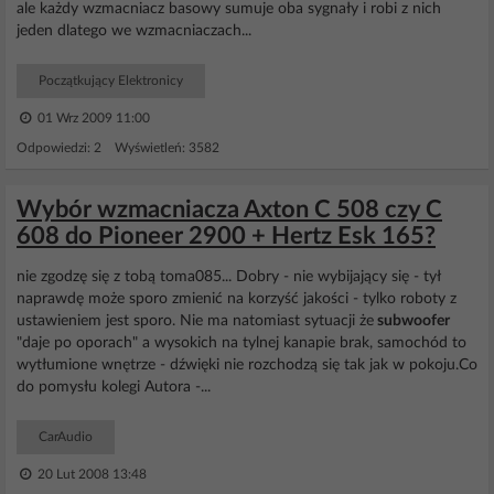
ale każdy wzmacniacz basowy sumuje oba sygnały i robi z nich
jeden dlatego we wzmacniaczach...
Początkujący Elektronicy
01 Wrz 2009 11:00
Odpowiedzi: 2 Wyświetleń: 3582
Wybór wzmacniacza Axton C 508 czy C
608 do Pioneer 2900 + Hertz Esk 165?
nie zgodzę się z tobą toma085... Dobry - nie wybijający się - tył
naprawdę może sporo zmienić na korzyść jakości - tylko roboty z
ustawieniem jest sporo. Nie ma natomiast sytuacji że
subwoofer
"daje po oporach" a wysokich na tylnej kanapie brak, samochód to
wytłumione wnętrze - dźwięki nie rozchodzą się tak jak w pokoju.Co
do pomysłu kolegi Autora -...
CarAudio
20 Lut 2008 13:48