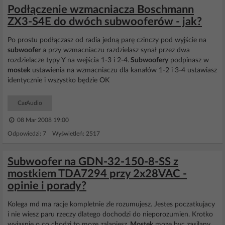
Podłączenie wzmacniacza Boschmann
ZX3-S4E do dwóch subwooferów - jak?
Po prostu podłączasz od radia jedną parę czinczy pod wyjście na
subwoofer
a przy wzmacniaczu razdzielasz synał przez dwa
rozdzielacze typy Y na wejścia 1-3 i 2-4.
Subwoofery
podpinasz w
mostek
ustawienia na wzmacniaczu dla kanałów 1-2 i 3-4 ustawiasz
identycznie i wszystko będzie OK
CarAudio
08 Mar 2008 19:00
Odpowiedzi: 7 Wyświetleń: 2517
Subwoofer na GDN-32-150-8-SS z
mostkiem TDA7294 przy 2x28VAC -
opinie i porady?
Kolega md ma racje kompletnie zle rozumujesz. Jestes poczatkujacy
i nie wiesz paru rzeczy dlatego dochodzi do nieporozumien. Krotko
wyjasnie o co chodzi to moze zalapiesz.
Mostek
moze byc zasilany