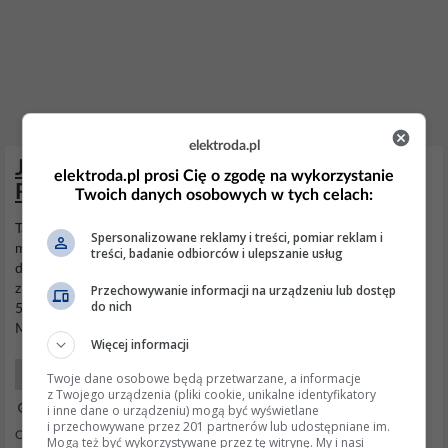
elektroda.pl
Jaki subwoofer do wieży Philips MZ-7?
elektroda.pl prosi Cię o zgodę na wykorzystanie
Rekomendacje modeli i mocy
Twoich danych osobowych w tych celach:
Tak, jak mowił EDISON DIY za 350 zł zrobisz pożądnego suba,
Spersonalizowane reklamy i treści, pomiar reklam i
może nawet aktywnego, polecam gdn 20/80 lub stx 22-140-8scx i
treści, badanie odbiorców i ulepszanie usług
do tego
mostek
tda. A więc liczmy: ~głośnik-100zł (powinieneś się
Przechowywanie informacji na urządzeniu lub dostęp
zmieścić) ~trafo do mostka- około 90zł ~płyty 30-40zł ~reszta ok
do nich
50zł ~mostek od irka lub z alledrogo ok 70 zł Więc akurat 350zł
Może warto dołożyć z 30-40zł i zrobić...
Więcej informacji
Audio Domowe Jakie Kupić?
Twoje dane osobowe będą przetwarzane, a informacje
z Twojego urządzenia (pliki cookie, unikalne identyfikatory
i inne dane o urządzeniu) mogą być wyświetlane
25 Sty 2012 14:36
i przechowywane przez 201 partnerów lub udostępniane im.
Odpowiedzi: 112 Wyświetleń: 15503
Mogą też być wykorzystywane przez tę witrynę. My i nasi