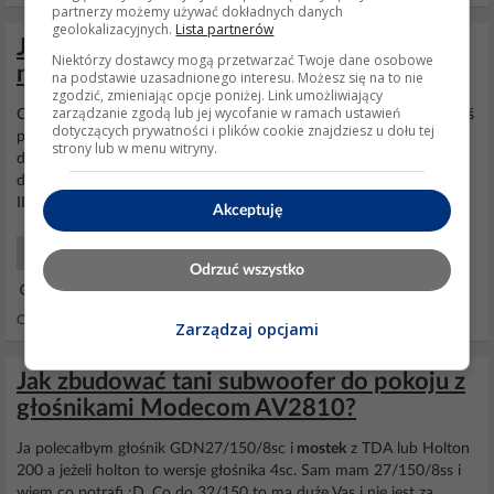
partnerzy możemy używać dokładnych danych
geolokalizacyjnych.
Lista partnerów
Jak zrobić subwoofer i uzyskać bardzo
Niektórzy dostawcy mogą przetwarzać Twoje dane osobowe
niskie tony
na podstawie uzasadnionego interesu. Możesz się na to nie
zgodzić, zmieniając opcje poniżej. Link umożliwiający
zarządzanie zgodą lub jej wycofanie w ramach ustawień
Ona ma wyjścia na sekcję niskotonową oddzielnie... W sumie jakbyś
dotyczących prywatności i plików cookie znajdziesz u dołu tej
podłączał pod to jeden głośnik to może nawet
mostek
można by
strony lub w menu witryny.
dać... chociaż nie, bo to trzeba by głośnik 12ohm. Może jakiś
dwucewkowy głośnik... Ale nie ma co gdybać, odezwij się w końcu
ILE MASZ KASY!!! Bo bez tego to ci nic nie doradzimy...
Akceptuję
Audio Nagłośnienie Domowe
Odrzuć wszystko
29 Mar 2008 10:52
Odpowiedzi: 16 Wyświetleń: 11250
Zarządzaj opcjami
Jak zbudować tani subwoofer do pokoju z
głośnikami Modecom AV2810?
Ja polecałbym głośnik GDN27/150/8sc i
mostek
z TDA lub Holton
200 a jeżeli holton to wersje głośnika 4sc. Sam mam 27/150/8ss i
wiem co potrafi :D. Co do 32/150 to ma duże Vas i nie jest za