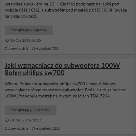
ustawiasz suwakiem na 2CH. Głośniki podpinasz najlepiej pod
wyjścia CH1 i CH2, a
subwoofer
pod
mostek
z CH3 i CH4 (uwaga
na biegunowość).
Początkujący Naprawy
10 Cze 2018 09:35
Odpowiedzi: 5 Wyświetleń: 705
Jaki wzmacniacz do subwoofera 100W
8ohm philips sw700
Witam. Posiadam
subwoofer
philips sw700 i mam 6-Wowy
wzmacniacz którym napędzam
subwoofer
. Podaj co to za moc te
100W. Proponuje
mostek
na dwóch kościach TDA 7294.
Początkujący Elektronicy
01 Maj 2016 10:17
Odpowiedzi: 6 Wyświetleń: 1215