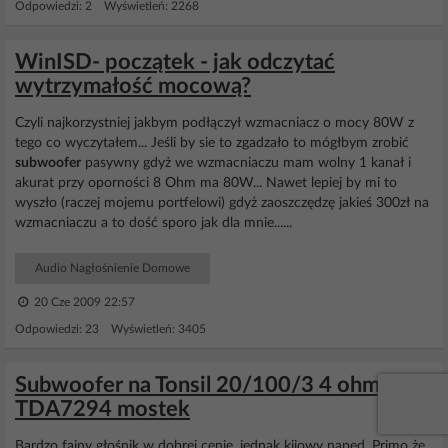
Odpowiedzi: 2 Wyświetleń: 2268
WinISD- początek - jak odczytać
wytrzymałość mocową?
Czyli najkorzystniej jakbym podłączył wzmacniacz o mocy 80W z
tego co wyczytałem... Jeśli by sie to zgadzało to mógłbym zrobić
subwoofer
pasywny gdyż we wzmacniaczu mam wolny 1 kanał i
akurat przy oporności 8 Ohm ma 80W... Nawet lepiej by mi to
wyszło (raczej mojemu portfelowi) gdyż zaoszczędzę jakieś 300zł na
wzmacniaczu a to dość sporo jak dla mnie......
Audio Nagłośnienie Domowe
20 Cze 2009 22:57
Odpowiedzi: 23 Wyświetleń: 3405
Subwoofer na Tonsil 20/100/3 4 ohm +
TDA7294 mostek
Bardzo fajny głośnik w dobrej cenie, jednak kijowy napęd. Primo że