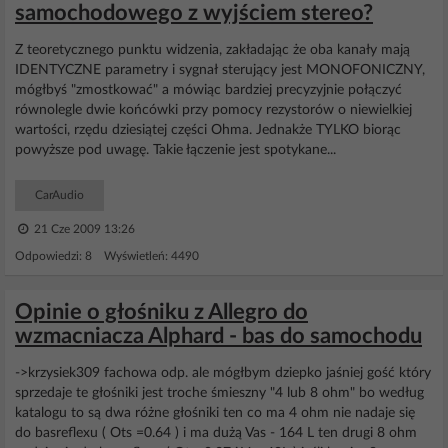
samochodowego z wyjściem stereo?
Z teoretycznego punktu widzenia, zakładając że oba kanały mają
IDENTYCZNE parametry i sygnał sterujący jest MONOFONICZNY,
mógłbyś "zmostkować" a mówiąc bardziej precyzyjnie połączyć
równolegle dwie końcówki przy pomocy rezystorów o niewielkiej
wartości, rzędu dziesiątej części Ohma. Jednakże TYLKO biorąc
powyższe pod uwagę. Takie łączenie jest spotykane...
CarAudio
21 Cze 2009 13:26
Odpowiedzi: 8 Wyświetleń: 4490
Opinie o głośniku z Allegro do
wzmacniacza Alphard - bas do samochodu
->krzysiek309 fachowa odp. ale mógłbym dziepko jaśniej gość który
sprzedaje te głośniki jest troche śmieszny "4 lub 8 ohm" bo według
katalogu to są dwa różne głośniki ten co ma 4 ohm nie nadaje się
do basreflexu ( Ots =0.64 ) i ma dużą Vas - 164 L ten drugi 8 ohm