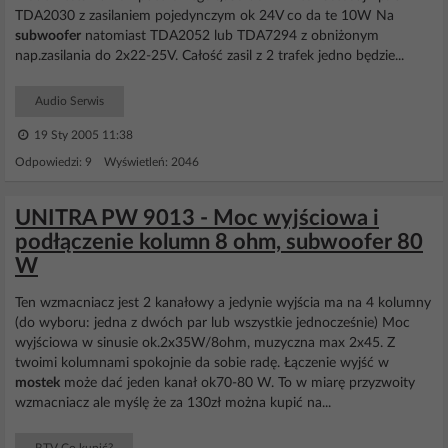
TDA2030 z zasilaniem pojedynczym ok 24V co da te 10W Na
subwoofer
natomiast TDA2052 lub TDA7294 z obniżonym
nap.zasilania do 2x22-25V. Całość zasil z 2 trafek jedno będzie...
Audio Serwis
19 Sty 2005 11:38
Odpowiedzi: 9 Wyświetleń: 2046
UNITRA PW 9013 - Moc wyjściowa i
podłączenie kolumn 8 ohm, subwoofer 80
W
Ten wzmacniacz jest 2 kanałowy a jedynie wyjścia ma na 4 kolumny
(do wyboru: jedna z dwóch par lub wszystkie jednocześnie) Moc
wyjściowa w sinusie ok.2x35W/8ohm, muzyczna max 2x45. Z
twoimi kolumnami spokojnie da sobie radę. Łączenie wyjść w
mostek
może dać jeden kanał ok70-80 W. To w miarę przyzwoity
wzmacniacz ale myślę że za 130zł można kupić na...