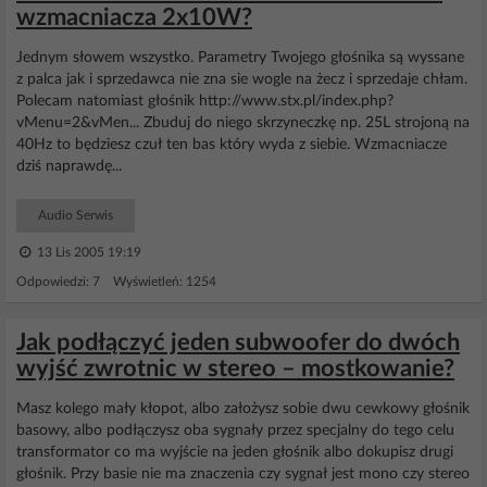
wzmacniacza 2x10W?
Jednym słowem wszystko. Parametry Twojego głośnika są wyssane
z palca jak i sprzedawca nie zna sie wogle na żecz i sprzedaje chłam.
Polecam natomiast głośnik http://www.stx.pl/index.php?
vMenu=2&vMen... Zbuduj do niego skrzyneczkę np. 25L strojoną na
40Hz to będziesz czuł ten bas który wyda z siebie. Wzmacniacze
dziś naprawdę...
Audio Serwis
13 Lis 2005 19:19
Odpowiedzi: 7 Wyświetleń: 1254
Jak podłączyć jeden subwoofer do dwóch
wyjść zwrotnic w stereo – mostkowanie?
Masz kolego mały kłopot, albo założysz sobie dwu cewkowy głośnik
basowy, albo podłączysz oba sygnały przez specjalny do tego celu
transformator co ma wyjście na jeden głośnik albo dokupisz drugi
głośnik. Przy basie nie ma znaczenia czy sygnał jest mono czy stereo