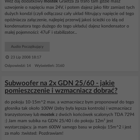
Weź daj dodatkowy
mostek
Graetza za trafo tam gdzie masz
uzwojenie o napięciu max 24V, i potem dajesz jako filtr zamiast tych
dużych kondzi (czyli odłączasz cały układ filtrujący napięcie od tego
opóźniacza załączenie, najlepiej przerwij jakoś ścieżki co idą od
kondensatora tego dużego do tego układu) dajesz kondensator o
malej pojemności: 47uF i stabilizator...
Audio Początkujący
23 Lip 2008 18:17
Odpowiedzi: 14 Wyświetleń: 3160
Subwoofer na 2x GDN 25/60 - jakie
pomieszczenie i wzmacniacz dobrać?
do pokoju 10-15m^2 max. a wzmacniacz bym proponował do tego
głosnika tak około 100W (żeby była lepsza kontrola) i wzmacniacz
tranzystorowy lub
mostek
z dwóch końcówek scalonych TDA 7294
:) Jam mam subika na GDN 25/40 i do pokoju 12m² jest
wystarczajacy. ja mam 600W samego basu w pokoju 15m^2 i jest
za mało :twisted: Pozdrawiam!