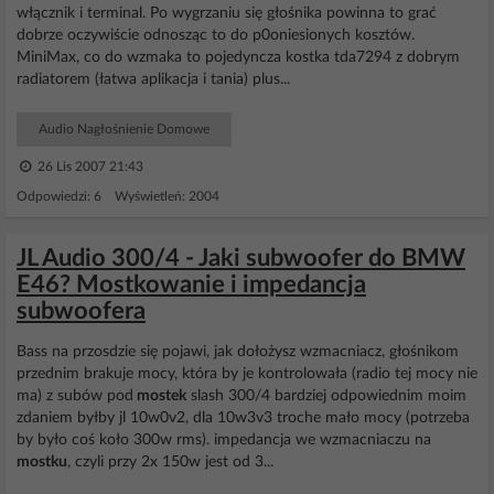
włącznik i terminal. Po wygrzaniu się głośnika powinna to grać
dobrze oczywiście odnosząc to do p0oniesionych kosztów.
MiniMax, co do wzmaka to pojedyncza kostka tda7294 z dobrym
radiatorem (łatwa aplikacja i tania) plus...
Audio Nagłośnienie Domowe
26 Lis 2007 21:43
Odpowiedzi: 6 Wyświetleń: 2004
JL Audio 300/4 - Jaki subwoofer do BMW
E46? Mostkowanie i impedancja
subwoofera
Bass na przosdzie się pojawi, jak dołożysz wzmacniacz, głośnikom
przednim brakuje mocy, która by je kontrolowała (radio tej mocy nie
ma) z subów pod
mostek
slash 300/4 bardziej odpowiednim moim
zdaniem byłby jl 10w0v2, dla 10w3v3 troche mało mocy (potrzeba
by było coś koło 300w rms). impedancja we wzmacniaczu na
mostku
, czyli przy 2x 150w jest od 3...