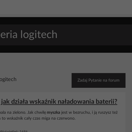
ogitech
Zadaj Pytanie na forum
jak działa wskaźnik naładowania baterii?
ala na zielono. Jak chwilę
myszka
jest w bezruchu, i ją ruszysz też
a to wskaźnik cały czas miga na czerwono.
Wyświetleń: 1686