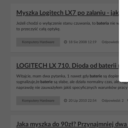
Myszka Logitech LX7 po zalaniu - jak w
Jeżeli chodzi o wyłączenie stanu czuwania, to
bateria
nie wytrzy
to przeczyść całą optykę.
Komputery Hardware
18 Sie 2008 12:19
Odpowiedzi: 16
LOGITECH LX 710. Dioda od baterii miga.
Witajcie, mam dwa pytanka, 1 nawet gdy
baterie
są dopiero co
sygnalizuje,że
baterie
są słabe, ale działa normalny czas, ale ciąg
naprawdę nie zauważyłem jakiś specyficznych warunków pracy kom
Komputery Hardware
20 Lip 2010 22:54
Odpowiedzi: 2 W
Jaka myszka do 90zł? Przynajmniej dwa 