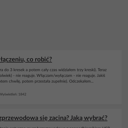
ączeniu, co robić?
ra do 3 kresek a potem cały czas widziałem trzy kreski). Teraz
olwiek) - nie reaguje. Włączam/wyłączam - nie reaguje. Jakiś
otem chwilę, potem przestała zupełnie). Odczekałem...
yświetleń: 1842
przewodowa się zacina? Jaką wybrać?