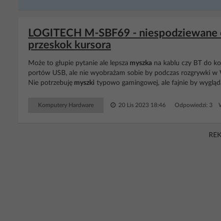
LOGITECH M-SBF69 - niespodziewane o
przeskok kursora
Może to głupie pytanie ale lepsza
myszka
na kablu czy BT do ko
portów USB, ale nie wyobrażam sobie by podczas rozgrywki 
Nie potrzebuję
myszki
typowo gamingowej, ale fajnie by wyglądał
Komputery Hardware
20 Lis 2023 18:46
Odpowiedzi: 3 W
RE