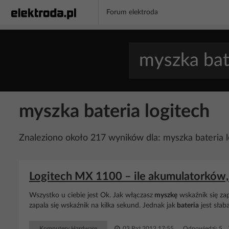
Forum elektroda
myszka bateria logitech
Znaleziono około 217 wyników dla: myszka bateria l
Logitech MX 1100 – ile akumulatorków, 
Wszystko u ciebie jest Ok. Jak włączasz
myszkę
wskaźnik się zap
zapala się wskaźnik na kilka sekund. Jednak jak
bateria
jest słab
Komputery Hardware
03 Paź 2012 17:55
Odpowiedzi: 5 