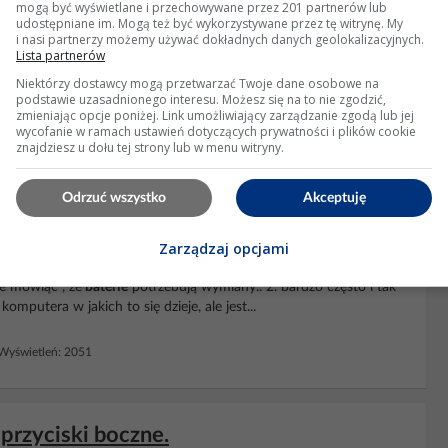
mogą być wyświetlane i przechowywane przez 201 partnerów lub
udostępniane im. Mogą też być wykorzystywane przez tę witrynę. My
i nasi partnerzy możemy używać dokładnych danych geolokalizacyjnych.
yłączyć stan czuwania?
Lista partnerów
mała by ci zbyt długo. Czy mysz jest dobrze wysuszona? Jeżeli tak
Niektórzy dostawcy mogą przetwarzać Twoje dane osobowe na
podstawie uzasadnionego interesu. Możesz się na to nie zgodzić,
zmieniając opcje poniżej. Link umożliwiający zarządzanie zgodą lub jej
wycofanie w ramach ustawień dotyczących prywatności i plików cookie
znajdziesz u dołu tej strony lub w menu witryny.
 Wyświetleń: 6521
Odrzuć wszystko
Akceptuję
 Gubi literki.
Zarządzaj opcjami
 po naładowaniu
myszka
mruga na czerwono i oprogramowanie
le mówiąc , że
baterie
potrzebują wymiany.. 2. bardzo często i tak
putera w jakich to się dzieje, ale jest...
yświetleń: 2051
przyciski boczne.