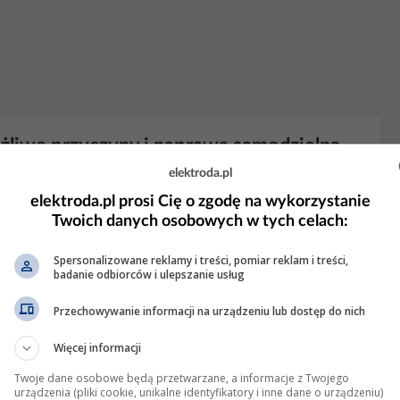
żliwe przyczyny i naprawa samodzielna
elektroda.pl
elektroda.pl prosi Cię o zgodę na wykorzystanie
 11 Wyświetleń: 3795
Twoich danych osobowych w tych celach:
Spersonalizowane reklamy i treści, pomiar reklam i treści,
badanie odbiorców i ulepszanie usług
odłączeniu do USB, komunikat o awarii
Przechowywanie informacji na urządzeniu lub dostęp do nich
Więcej informacji
Wyświetleń: 3728
Twoje dane osobowe będą przetwarzane, a informacje z Twojego
urządzenia (pliki cookie, unikalne identyfikatory i inne dane o urządzeniu)