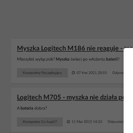
Myszka Logitech M186 nie reaguje - mo
Mierzyłeś wyłącznik?
Myszka
świeci po włożeniu
baterii
?
Komputery Początkujący
07 Kwi 2021 20:55
Odpowiedzi:
Logitech M705 - myszka nie działa po p
A
bateria
dobra?
Komputery Co kupić?
11 Mar 2015 14:23
Odpowiedzi: 5 