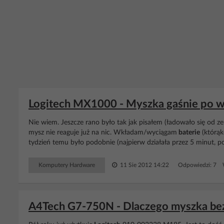
Logitech MX1000 - Myszka gaśnie po wł
Nie wiem. Jeszcze rano było tak jak pisałem (ładowało się od ze
mysz nie reaguje już na nic. Wkładam/wyciągam
baterie
(którąk
tydzień temu było podobnie (najpierw działała przez 5 minut, p
Komputery Hardware
11 Sie 2012 14:22
Odpowiedzi: 7 W
A4Tech G7-750N - Dlaczego myszka bez