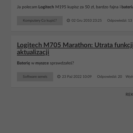
Ja polecam
Logitech
M195 kupisz za 50 zł, bardzo fajna i
bateri
Komputery Co kupić?
02 Gru 2010 23:25
Odpowiedzi: 13
Logitech M705 Marathon: Utrata funkcji 
aktualizacji
Baterię
w
myszce
sprawdzałeś?
Software serwis
23 Paź 2022 10:09
Odpowiedzi: 20 Wyśw
RE