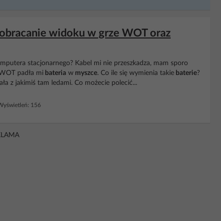
bracanie widoku w grze WOT oraz
mputera stacjonarnego? Kabel mi nie przeszkadza, mam sporo
w WOT padła mi
bateria
w
myszce
. Co ile się wymienia takie
baterie
?
a z jakimiś tam ledami. Co możecie polecić...
yświetleń: 156
KLAMA