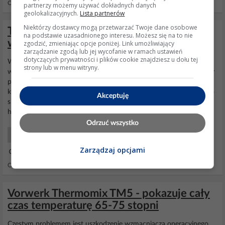
Odpowiedzi: 7 Wyświetleń: 1392
partnerzy możemy używać dokładnych danych
geolokalizacyjnych.
Lista partnerów
Niektórzy dostawcy mogą przetwarzać Twoje dane osobowe
Thermomix Vorwerk 212-1 - zwarcie -
na podstawie uzasadnionego interesu. Możesz się na to nie
winny warystor, czy silnik ?
zgodzić, zmieniając opcje poniżej. Link umożliwiający
zarządzanie zgodą lub jej wycofanie w ramach ustawień
dotyczących prywatności i plików cookie znajdziesz u dołu tej
Witam mam do
naprawy
Thermomix Vorwerk 21/2-1 Urządzenie
strony lub w menu witryny.
wogole się nie włączało nie działał panel okazało się że jest upalony
pin AC na wejściu zasilacza Do pinu tego podłączony jest warystor
kondensator filtrujacy transformator i brązowym przewód idący do
Akceptuję
silnika Tak wyglądało uszkodzenie
https://obrazki.elektroda.pl/5225150500_...
Odrzuć wszystko
AGD Drobny sprzęt
Zarządzaj opcjami
01 Maj 2026 21:56
Odpowiedzi: 4 Wyświetleń: 276
Vorwerk Thermomix TM5 - pokazuje cały
czas temperaturę 65-75 stopni
Częstym problemem jest uszkodzenie wzmacniacza operacyjnego.