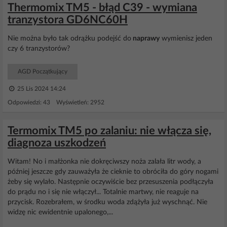
Thermomix TM5 - błąd C39 - wymiana
tranzystora GD6NC60H
Nie można było tak odrążku podejść do
naprawy
wymienisz jeden
czy 6 tranzystorów?
AGD Początkujący
25 Lis 2024 14:24
Odpowiedzi: 43 Wyświetleń: 2952
Termomix TM5 po zalaniu: nie włącza się,
diagnoza uszkodzeń
Witam! No i małżonka nie dokręciwszy noża zalała litr wody, a
później jeszcze gdy zauważyła że cieknie to obróciła do góry nogami
żeby się wylało. Następnie oczywiście bez przesuszenia podłączyła
do prądu no i się nie włączył... Totalnie martwy, nie reaguje na
przycisk. Rozebrałem, w środku woda zdążyła już wyschnąć. Nie
widzę nic ewidentnie upalonego,...