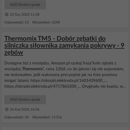
AGD Drobny sprzęt
23 Gru 2024 11:38
Odpowiedzi: 13 Wyświetleń: 5298
Thermomix TM5 - Dobór zębatki do
silniczka siłownika zamykania pokrywy - 9
zębów
Dostępne też z mosiądzu, Amazon.pl szukaj fraza"koło zębate z
mosiądzu
Thermomix
", cena 120zł, co do jakości się nie wypowiem,
nie testowałem, jeśli wykonana precyzyjnie jak na foto powinna
śmigać latami. https://obrazki.elektroda.pl/1601439600_...
https://obrazki.elektroda.pl/4717865200_... Oryginału nie kupisz, w...
AGD Drobny sprzęt
26 Kwi 2026 16:36
Odpowiedzi: 34 Wyświetleń: 11316