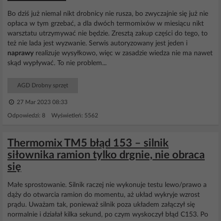
Bo dziś już niemal nikt drobnicy nie rusza, bo zwyczajnie się już nie
opłaca w tym grzebać, a dla dwóch termomixów w miesiącu nikt
warsztatu utrzymywać nie będzie. Zresztą zakup części do tego, to
też nie lada jest wyzwanie. Serwis autoryzowany jest jeden i
naprawy
realizuje wysyłkowo, więc w zasadzie wiedza nie ma nawet
skąd wypływać. To nie problem...
AGD Drobny sprzęt
27 Mar 2023 08:33
Odpowiedzi: 8 Wyświetleń: 5562
Thermomix TM5 błąd 153 – silnik
siłownika ramion tylko drgnie, nie obraca
się
Małe sprostowanie. Silnik raczej nie wykonuje testu lewo/prawo a
dąży do otwarcia ramion do momentu, aż układ wykryje wzrost
prądu. Uważam tak, ponieważ silnik poza układem załączył się
normalnie i działał kilka sekund, po czym wyskoczył błąd C153. Po