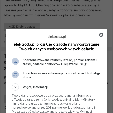
Thermomix
przy włączeniu wykonuje test mechanizmu, jeśli są
opory to błąd C153. Obejrzyj dokładnie koło zębate atakujące,
czasami pęknięcia nie widać, zęby rozchodzą się przy obciążeniu i
blokują mechanizm. Serwis Vorwek - opłacasz przesyłkę...
AGD Drobny sprzęt
23 Kwi 2026 16:51
elektroda.pl
Odpowiedzi: 6 Wyświetleń: 342
elektroda.pl prosi Cię o zgodę na wykorzystanie
Twoich danych osobowych w tych celach:
Thermomix TM5 – mrugający ekran przy
Spersonalizowane reklamy i treści, pomiar reklam i
starcie, losowe wyłączanie, diagnoza
treści, badanie odbiorców i ulepszanie usług
zasilania
Przechowywanie informacji na urządzeniu lub dostęp
do nich
Płyta zasilająca do
naprawy
, ekranik pulsuje, ponieważ brakuje
energii w zasilaniu na szynie 5V. Wymień triak BTB12-600B i będzie
Więcej informacji
śmigać, ewentualnie dodatkowo transoptor MOC3061.
Twoje dane osobowe będą przetwarzane, a informacje
z Twojego urządzenia (pliki cookie, unikalne identyfikatory
AGD Drobny sprzęt
i inne dane o urządzeniu) mogą być wyświetlane
i przechowywane przez 201 partnerów lub udostępniane im.
14 Cze 2025 08:59
Mogą też być wykorzystywane przez tę witrynę. My i nasi