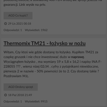
podobnej kwocie, a dokładniej 400 PLN drożej ale sprzęt jeszcze na
gwarancji. Link wysle na priv.
AGD Co kupić?
29 Lis 2021 00:18
Odpowiedzi: 1 Wyświetleń: 1962
Thermomix TM21 - łożysko w nożu
Witam, Czy ktoś wie gdzie dostanę to łożysko. Kupiłem TM21 za
czapkę gruszek i nie chce inwestować dużo w
naprawę
.
Wyciągnąłem łożysko , ma wymiary 19 x 5,8 x 16,2 i napisy INA F-
228055 ??? , wiersz nizej 02/J4 . cyfry z pytajnikami niewidoczne,
pierwsza 2 w nazwie - 50% pewności że to 2. Czy dostanę takie ?
Pozdrawiam M.Ł.
AGD Drobny sprzęt
18 Paź 2018 21:49
Odpowiedzi: 1 Wyświetleń: 9915