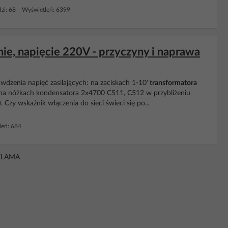
zi: 68 Wyświetleń: 6399
nie, napięcie 220V - przyczyny i naprawa
wdzenia napięć zasilających: na zaciskach 1-10'
transformatora
(na nóżkach kondensatora 2x4700 C511, C512 w przybliżeniu
zy wskaźnik włączenia do sieci świeci się po...
eń: 684
KLAMA