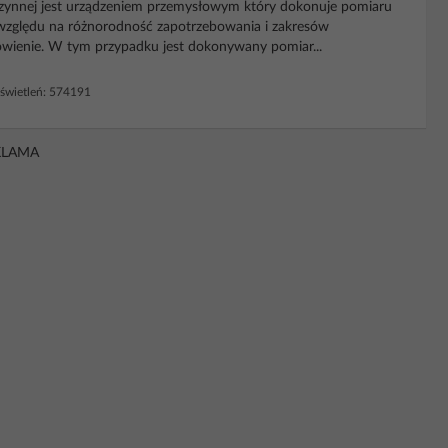
 czynnej jest urządzeniem przemysłowym który dokonuje pomiaru
 względu na różnorodność zapotrzebowania i zakresów
ienie. W tym przypadku jest dokonywany pomiar...
wietleń: 574191
KLAMA