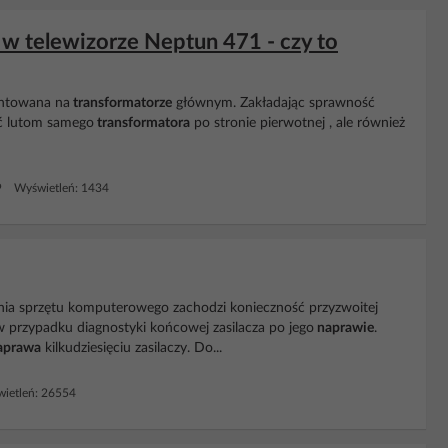
w telewizorze Neptun 471 - czy to
towana na
transformatorze
głównym. Zakładając sprawność
eć lutom samego
transformatora
po stronie pierwotnej , ale również
9 Wyświetleń: 1434
ania sprzętu komputerowego zachodzi konieczność przyzwoitej
 w przypadku diagnostyki końcowej zasilacza po jego
naprawie
.
aprawa
kilkudziesięciu zasilaczy. Do...
ietleń: 26554