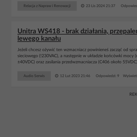
Relacja z Napraw i Renowacji
23 Lis 2024 21:37
Odpowied
Unitra WS418 - brak działania, przepale
lewego kanału
Jeżeli chcesz ożywić ten wzmacniacz powinieneś zacząć od spra
sieciowego (!230VAC), a następnie w układzie końcówki mocy 
±40VDC) oraz zasilania przedwzmacniacza (C406 około 55VDC). C
Audio Serwis
12 Lut 2023 21:46
Odpowiedzi: 9 Wyświetl
RE