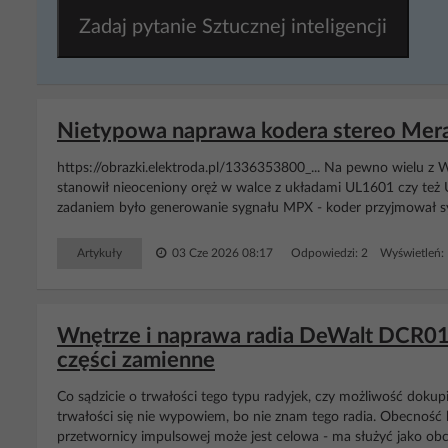
Zadaj pytanie Sztucznej inteligencji
Nietypowa naprawa kodera stereo Mer
https://obrazki.elektroda.pl/1336353800_... Na pewno wielu z W
stanowił nieoceniony oręż w walce z układami UL1601 czy też 
zadaniem było generowanie sygnału MPX - koder przyjmował sy
Artykuły
03 Cze 2026 08:17
Odpowiedzi: 2 Wyświetleń:
Wnętrze i naprawa radia DeWalt DCR019
części zamienne
Co sądzicie o trwałości tego typu radyjek, czy możliwość dokupi
trwałości się nie wypowiem, bo nie znam tego radia. Obecność 
przetwornicy impulsowej może jest celowa - ma służyć jako obci