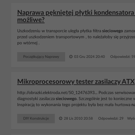
Naprawa pękniętej płytki kondensatora 
możliwe?
Uszkodzeniu w transporcie uległa płytka filtra
sieciowego
zamon
przed uszkodzeniem transportowym , to należałoby się przyjrz
po wtórnej .
Początkujący Naprawy
03 Gru 2024 20:40
Odpowiedzi: 5
Mikroprocesorowy tester zasilaczy ATX
http://obrazki.elektroda.net/50_12476393... Podczas serwisow
diagnostyki zasilacza
sieciowego
. Szczególnie jest to konieczne
Inspiracją to wykonania tego projektu była bez mała hurtowa
n
DIY Konstrukcje
28 Lis 2010 20:58
Odpowiedzi: 29 Wyśw