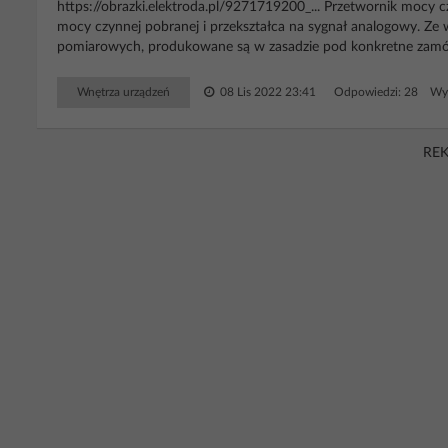
https://obrazki.elektroda.pl/9271719200_... Przetwornik mocy
mocy czynnej pobranej i przekształca na sygnał analogowy. Ze
pomiarowych, produkowane są w zasadzie pod konkretne zamów
Wnętrza urządzeń
08 Lis 2022 23:41
Odpowiedzi: 28 Wyś
RE