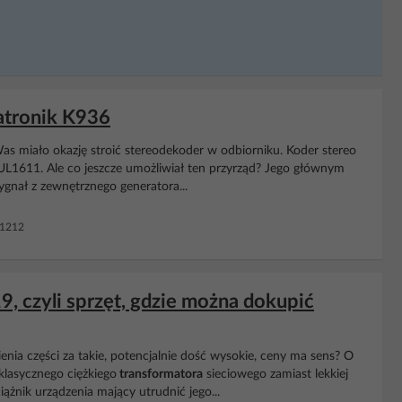
atronik K936
as miało okazję stroić stereodekoder w odbiorniku. Koder stereo
UL1611. Ale co jeszcze umożliwiał ten przyrząd? Jego głównym
gnał z zewnętrznego generatora...
 1212
, czyli sprzęt, gdzie można dokupić
enia części za takie, potencjalnie dość wysokie, ceny ma sens? O
klasycznego ciężkiego
transformatora
sieciowego zamiast lekkiej
ążnik urządzenia mający utrudnić jego...