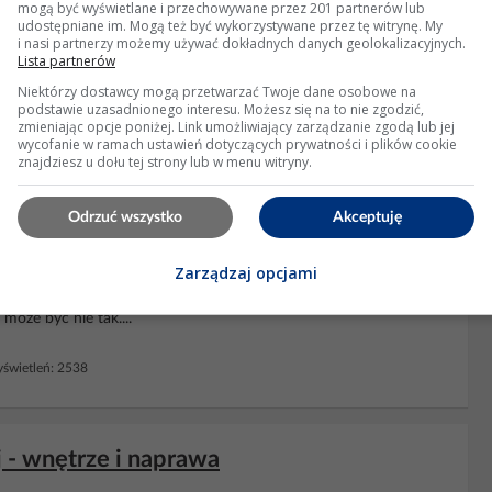
mogą być wyświetlane i przechowywane przez 201 partnerów lub
nym
transformatora
sieciowego znajduje się filtr Silesii FPpz-Bo4.
udostępniane im. Mogą też być wykorzystywane przez tę witrynę. My
i nasi partnerzy możemy używać dokładnych danych geolokalizacyjnych.
wa
i nie chodzi o sam filtr. Zwarcie okładzin kondensatora w tym
Lista partnerów
- w moim przypadku).Moja rada, to zawczasu...
Niektórzy dostawcy mogą przetwarzać Twoje dane osobowe na
podstawie uzasadnionego interesu. Możesz się na to nie zgodzić,
leń: 3777
zmieniając opcje poniżej. Link umożliwiający zarządzanie zgodą lub jej
wycofanie w ramach ustawień dotyczących prywatności i plików cookie
znajdziesz u dołu tej strony lub w menu witryny.
H które drży i bzyczy po podłączeniu do
Odrzuć wszystko
Akceptuję
Zarządzaj opcjami
o wnętrza kolejnego sprzętu z elektrośmieci, a mianowicie do
telefon który ma wyciszony dzwonek ale włączona wibracje. Powód
 może być nie tak....
wietleń: 2538
 - wnętrze i naprawa