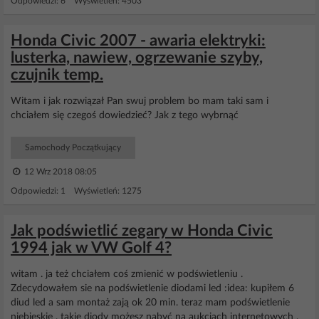
Odpowiedzi: 6 Wyświetleń: 4503
Honda Civic 2007 - awaria elektryki:
lusterka, nawiew, ogrzewanie szyby,
czujnik temp.
Witam i jak rozwiązał Pan swuj problem bo mam taki sam i
chciałem się czegoś dowiedzieć? Jak z tego wybrnąć
Samochody Początkujący
12 Wrz 2018 08:05
Odpowiedzi: 1 Wyświetleń: 1275
Jak podświetlić zegary w Honda Civic
1994 jak w VW Golf 4?
witam . ja też chciałem coś zmienić w podświetleniu .
Zdecydowałem sie na podświetlenie diodami led :idea: kupiłem 6
diud led a sam montaż zają ok 20 min. teraz mam podświetlenie
niebieskie . takie diody możesz nabyć na aukciach internetowych .