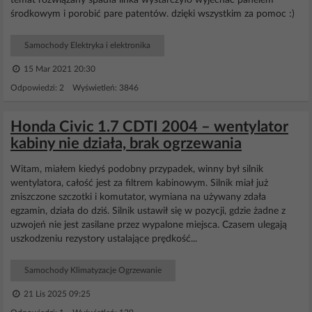
temat rozwiązany spadła linka wystarczyło wyjechać panelem
środkowym i porobić pare patentów. dzięki wszystkim za pomoc :)
Samochody Elektryka i elektronika
15 Mar 2021 20:30
Odpowiedzi: 2 Wyświetleń: 3846
Honda Civic 1.7 CDTI 2004 – wentylator
kabiny nie działa, brak ogrzewania
Witam, miałem kiedyś podobny przypadek, winny był silnik
wentylatora, całość jest za filtrem kabinowym. Silnik miał już
zniszczone szczotki i komutator, wymiana na używany zdała
egzamin, działa do dziś. Silnik ustawił się w pozycji, gdzie żadne z
uzwojeń nie jest zasilane przez wypalone miejsca. Czasem ulegają
uszkodzeniu rezystory ustalające prędkość...
Samochody Klimatyzacje Ogrzewanie
21 Lis 2025 09:25