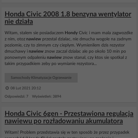
Honda Civic 2008 1.8 benzyna wentylator
nie działa
Witam, stalem sie posiadaczem
Hondy
Civic i mam mala zagwozdke
z nim, otoz
nawiew
przestal dzialac, nie dmucha wogole na zadnym
poziomie, czy to zimnym czy cieplym. Wymienilem dzis rezystor
dmuchawy i
nawiew
znow zaczal dzialac ale po okolo 10 min po
ponownym odpaleniu
nawiew
znow stanal, czy ktos sie spotkal z
takim przypadkiem zeby po wymianie rezystora...
Samochody Klimatyzacje Ogrzewanie
08 Lut 2021 20:12
Odpowiedzi: 7 Wyświetleń: 3894
Honda Civic 6gen - Przestawiona regulacja
nawiewu po rozładowaniu akumulatora
Witam! Problem przedstawia się w ten sposób że przez przypadek