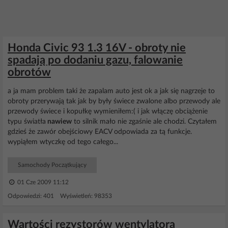
Honda Civic 93 1.3 16V - obroty nie
spadają po dodaniu gazu, falowanie
obrotów
a ja mam problem taki że zapalam auto jest ok a jak się nagrzeje to
obroty przerywają tak jak by były świece zwalone albo przewody ale
przewody świece i kopułkę wymieniłem:( i jak włączę obciążenie
typu światła
nawiew
to silnik mało nie zgaśnie ale chodzi. Czytałem
gdzieś że zawór obejściowy EACV odpowiada za tą funkcje.
wypiąłem wtyczkę od tego całego...
Samochody Początkujący
01 Cze 2009 11:12
Odpowiedzi: 401 Wyświetleń: 98353
Wartości rezystorów wentylatora