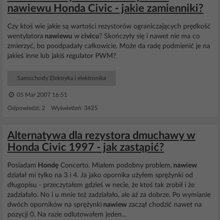
nawiewu Honda Civic - jakie zamienniki?
Czy ktoś wie jakie są wartości rezystorów ograniczających prędkość
wentylatora
nawiewu
w
civicu
? Skończyły się i nawet nie ma co
zmierzyć, bo poodpadały całkowicie. Może da radę podmienić je na
jakieś inne lub jakiś regulator PWM?
Samochody Elektryka i elektronika
05 Mar 2007 16:51
Odpowiedzi: 2 Wyświetleń: 3425
Alternatywa dla rezystora dmuchawy w
Honda Civic 1997 - jak zastąpić?
Posiadam
Hondę
Concerto. Miałem podobny problem,
nawiew
działał mi tylko na 3 i 4. Ja jako opornika użyłem sprężynki od
długopisu - przeczytałem gdzieś w necie, że ktoś tak zrobił i że
zadziałało. No i u mnie też zadziałało, ale aż za dobrze. Po wymianie
dwóch oporników na sprężynki
nawiew
zaczął chodzić nawet na
pozycji 0. Na razie odlutowałem jeden...