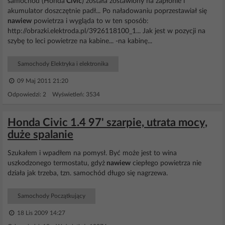
samochód (Honda
Civic
) została zostawiony na zapłonie i
akumulator doszczętnie padł... Po naładowaniu poprzestawiał się
nawiew
powietrza i wygląda to w ten sposób:
http://obrazki.elektroda.pl/3926118100_1... Jak jest w pozycji na
szybę to leci powietrze na kabine... -na kabinę...
Samochody Elektryka i elektronika
09 Maj 2011 21:20
Odpowiedzi: 2 Wyświetleń: 3534
Honda Civic 1.4 97' szarpie, utrata mocy,
duże spalanie
Szukałem i wpadłem na pomysł. Być może jest to wina
uszkodzonego termostatu, gdyż
nawiew
ciepłego powietrza nie
działa jak trzeba, tzn. samochód długo się nagrzewa.
Samochody Początkujący
18 Lis 2009 14:27