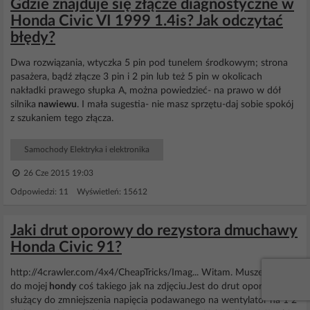
Gdzie znajduje się złącze diagnostyczne w
Honda Civic VI 1999 1.4is? Jak odczytać
błędy?
Dwa rozwiązania, wtyczka 5 pin pod tunelem środkowym; strona
pasażera, bądź złącze 3 pin i 2 pin lub też 5 pin w okolicach
nakładki prawego słupka A, można powiedzieć- na prawo w dół
silnika
nawiewu
. I mała sugestia- nie masz sprzętu-daj sobie spokój
z szukaniem tego złącza.
Samochody Elektryka i elektronika
26 Cze 2015 19:03
Odpowiedzi: 11 Wyświetleń: 15612
Jaki drut oporowy do rezystora dmuchawy
Honda Civic 91?
http://4crawler.com/4x4/CheapTricks/Imag... Witam. Musze zrobić
do mojej
hondy
coś takiego jak na zdjęciu.Jest do drut oporowy
służący do zmniejszenia napięcia podawanego na wentylator na 1 2