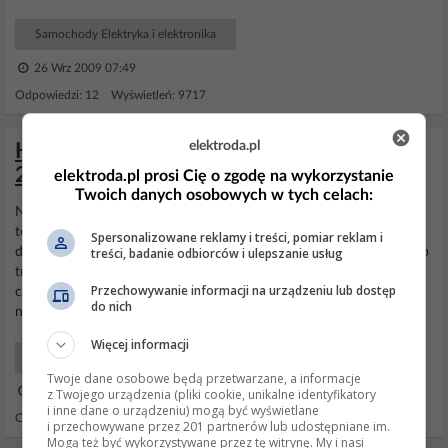
Samochody Elektryka i elektronika
26 Wrz 2009 07:49
Odpowiedzi: 12 Wyświetleń: 9717
elektroda.pl
Honda Civic VII 1.4 16v, 66kW, HB 5D,
2001r. słabe ogrzewanie wnętrza.
elektroda.pl prosi Cię o zgodę na wykorzystanie
Twoich danych osobowych w tych celach:
Nie wiem czy tam temp. wody na nagrzewnicę reguluje jakiś
termostat (bo coś piszczesz o takowym) czy klasycnzie klapa
Spersonalizowane reklamy i treści, pomiar reklam i
treści, badanie odbiorców i ulepszanie usług
domykająca
nawiew
zimnego z zewnątrz: - jeżeli to pierwsze - no to
trzeba sprawdzić ręką na gorącym silniku czy za nim wąż równie
Przechowywanie informacji na urządzeniu lub dostęp
ciepły co przed nim - dalej w kolejności ta klapa - może być zacięta
do nich
na otwartym i pakuje masy zimnego...
Więcej informacji
Samochody Początkujący
Twoje dane osobowe będą przetwarzane, a informacje
07 Sty 2017 09:51
z Twojego urządzenia (pliki cookie, unikalne identyfikatory
i inne dane o urządzeniu) mogą być wyświetlane
Odpowiedzi: 7 Wyświetleń: 12081
i przechowywane przez 201 partnerów lub udostępniane im.
Mogą też być wykorzystywane przez tę witrynę. My i nasi