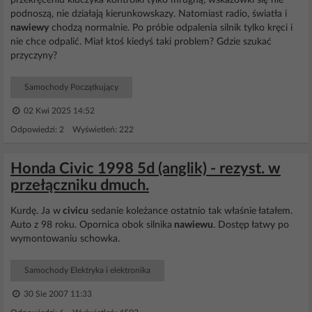
przekręceniu kluczyka kontrolki tylko mrugną, wskazówki się nie
podnoszą, nie działają kierunkowskazy. Natomiast radio, światła i
nawiewy
chodzą normalnie. Po próbie odpalenia silnik tylko kręci i
nie chce odpalić. Miał ktoś kiedyś taki problem? Gdzie szukać
przyczyny?
Samochody Początkujący
02 Kwi 2025 14:52
Odpowiedzi: 2 Wyświetleń: 222
Honda Civic 1998 5d (anglik) - rezyst. w
przełączniku dmuch.
Kurdę. Ja w
civicu
sedanie koleżance ostatnio tak właśnie łatałem.
Auto z 98 roku. Opornica obok silnika
nawiewu
. Dostęp łatwy po
wymontowaniu schowka.
Samochody Elektryka i elektronika
30 Sie 2007 11:33