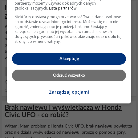
partnerzy możemy używać dokładnych danych
honda Civic 1.3 1993 r nie chce odpalic
geolokalizacyjnych.
Lista partnerów
auto sie trzęsie śmierdzi benzyna
Niektórzy dostawcy mogą przetwarzać Twoje dane osobowe
na podstawie uzasadnionego interesu. Możesz się na to nie
zgodzić, zmieniając opcje poniżej. Link umożliwiający
Witam opisze swoj problem moze ktos mi pomoze bo jestem
zarządzanie zgodą lub jej wycofanie w ramach ustawień
dziewczyna mam pierwsze auto i juz 2 mechanik nie potrafi tego
dotyczących prywatności i plików cookie znajdziesz u dołu tej
naprawic. Otoz mam 2 miesiac auto zrobilam od razu rozrzad, filtry
strony lub w menu witryny.
paliwa, oleju silnika i swiece mechanik powiedzial ze auto jest ok
ewentualnie jeszcze tylko przewody silnikowe ale to nie jest wazne.
w radiu jakies zwarcia byly jeden...
Akceptuję
Samochody Początkujący
Odrzuć wszystko
14 Wrz 2014 11:59
Odpowiedzi: 4 Wyświetleń: 2538
Zarządzaj opcjami
Brak nawiewu i wyświetlacza w Honda
Civic UFO - co robić?
Witam. Mam problem z
Honda
Civic UFO, brak
nawiewu
powietrza
oraz nie działa wyświetlacz od
nawiewu
, proszę o pomoc z góry.